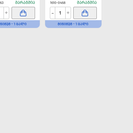
ᲛᲐᲠᲐᲒᲨᲘᲐ
ᲛᲐᲠᲐᲒᲨᲘᲐ
463
1610-0468
-
+
+
ᲜᲘᲛᲣᲛ - 1 ᲪᲐᲚᲘ
ᲛᲘᲜᲘᲛᲣᲛ - 1 ᲪᲐᲚᲘ