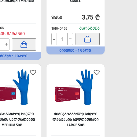
ᲐᲗᲛᲐᲜᲔᲑᲘ MEDIUM
SMALL
3.75 ₾
ᲤᲐᲡᲘ
466
ᲛᲐᲠᲐᲒᲨᲘᲐ
1610-0465
ᲠᲘᲡ ᲛᲐᲠᲐᲒᲨᲘ
-
+
+
ᲛᲘᲜᲘᲛᲣᲛ - 1 ᲪᲐᲚᲘ
ᲜᲘᲛᲣᲛ - 1 ᲪᲐᲚᲘ
ᲙᲐᲢᲒᲐᲛᲫᲚᲔ ᲡᲥᲔᲚᲘ
ᲥᲘᲛᲘᲙᲐᲢᲒᲐᲛᲫᲚᲔ ᲡᲥᲔᲚᲘ
ᲥᲡᲘᲡ ᲮᲔᲚᲗᲐᲗᲛᲐᲜᲘ
ᲚᲐᲢᲔᲥᲡᲘᲡ ᲮᲔᲚᲗᲐᲗᲛᲐᲜᲘ
MEDIUM 50Ც
LARGE 50Ც