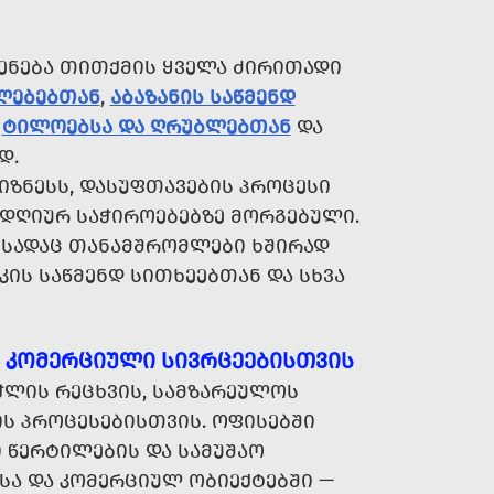
ᲔᲜᲔᲑᲐ ᲗᲘᲗᲥᲛᲘᲡ ᲧᲕᲔᲚᲐ ᲫᲘᲠᲘᲗᲐᲓᲘ
ᲐᲚᲔᲑᲔᲑᲗᲐᲜ
,
ᲐᲑᲐᲖᲐᲜᲘᲡ ᲡᲐᲬᲛᲔᲜᲓ
,
ᲢᲘᲚᲝᲔᲑᲡᲐ ᲓᲐ ᲦᲠᲣᲑᲚᲔᲑᲗᲐᲜ
ᲓᲐ
Დ.
ᲘᲖᲜᲔᲡᲡ, ᲓᲐᲡᲣᲤᲗᲐᲕᲔᲑᲘᲡ ᲞᲠᲝᲪᲔᲡᲘ
ᲓᲦᲘᲣᲠ ᲡᲐᲭᲘᲠᲝᲔᲑᲔᲑᲖᲔ ᲛᲝᲠᲒᲔᲑᲣᲚᲘ.
, ᲡᲐᲓᲐᲪ ᲗᲐᲜᲐᲛᲨᲠᲝᲛᲚᲔᲑᲘ ᲮᲨᲘᲠᲐᲓ
ᲙᲘᲡ ᲡᲐᲬᲛᲔᲜᲓ ᲡᲘᲗᲮᲔᲔᲑᲗᲐᲜ ᲓᲐ ᲡᲮᲕᲐ
Ა ᲙᲝᲛᲔᲠᲪᲘᲣᲚᲘ ᲡᲘᲕᲠᲪᲔᲔᲑᲘᲡᲗᲕᲘᲡ
ᲭᲚᲘᲡ ᲠᲔᲪᲮᲕᲘᲡ, ᲡᲐᲛᲖᲐᲠᲔᲣᲚᲝᲡ
ᲘᲡ ᲞᲠᲝᲪᲔᲡᲔᲑᲘᲡᲗᲕᲘᲡ. ᲝᲤᲘᲡᲔᲑᲨᲘ
 ᲬᲔᲠᲢᲘᲚᲔᲑᲘᲡ ᲓᲐ ᲡᲐᲛᲣᲨᲐᲝ
ᲡᲐ ᲓᲐ ᲙᲝᲛᲔᲠᲪᲘᲣᲚ ᲝᲑᲘᲔᲥᲢᲔᲑᲨᲘ —