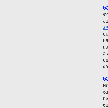
Ხ
Დ
Მ
Პ
Ს
Ს
Ი
Ე
ᲛᲣ
Ქ
Ხ
H
Ზ
Ი
Ს