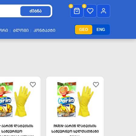
0
0
ᲫᲔᲑᲜᲐ
GEO
ENG
ᲝᲠᲘ
ᲑᲚᲝᲒᲘ
ᲙᲝᲜᲢᲐᲥᲢᲘ
N-ᲞᲐᲠᲘᲜ ᲚᲐᲢᲔᲥᲡᲘᲡ
PARIN-ᲞᲐᲠᲘᲜ ᲚᲐᲢᲔᲥᲡᲘᲡ
ᲡᲐᲛᲔᲣᲠᲜᲔᲝ
ᲡᲐᲛᲔᲣᲠᲜᲔᲝ ᲮᲔᲚᲗᲐᲗᲛᲐᲜᲘ