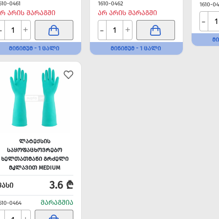
610-0461
1610-0462
1610-0
Რ ᲐᲠᲘᲡ ᲛᲐᲠᲐᲒᲨᲘ
ᲐᲠ ᲐᲠᲘᲡ ᲛᲐᲠᲐᲒᲨᲘ
-
-
-
+
+
ᲛᲘ
ᲛᲘᲜᲘᲛᲣᲛ - 1 ᲪᲐᲚᲘ
ᲛᲘᲜᲘᲛᲣᲛ - 1 ᲪᲐᲚᲘ
ᲚᲐᲢᲔᲥᲡᲘᲡ
ᲡᲐᲧᲝᲤᲐᲪᲮᲝᲕᲠᲔᲑᲝ
ᲮᲔᲚᲗᲐᲗᲛᲐᲜᲘ ᲒᲠᲫᲔᲚᲘ
ᲛᲙᲚᲐᲕᲘᲗ MEDIUM
3.6 ₾
ᲤᲐᲡᲘ
ᲛᲐᲠᲐᲒᲨᲘᲐ
610-0464