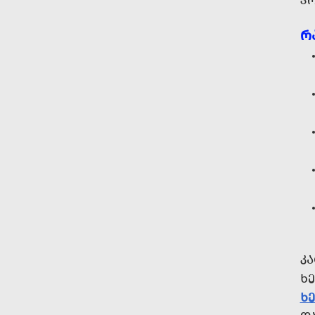
Პ
Რ
Კ
Ხ
Ხ