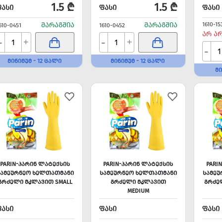
1.5 ₾
1.5 ₾
ᲤᲐᲡᲘ
ᲤᲐᲡᲘ
ᲤᲐᲡᲘ
ᲛᲐᲠᲐᲒᲨᲘᲐ
ᲛᲐᲠᲐᲒᲨᲘᲐ
1610-15
610-0451
1610-0452
ᲐᲠ Ა
-
-
+
+
-
ᲛᲘᲜᲘᲛᲣᲛ - 12 ᲪᲐᲚᲘ
ᲛᲘᲜᲘᲛᲣᲛ - 12 ᲪᲐᲚᲘ
ᲛᲘ
PARIN-ᲞᲐᲠᲘᲜ ᲚᲐᲢᲔᲥᲡᲘᲡ
PARIN-ᲞᲐᲠᲘᲜ ᲚᲐᲢᲔᲥᲡᲘᲡ
PARI
ᲡᲐᲛᲔᲣᲠᲜᲔᲝ ᲮᲔᲚᲗᲐᲗᲛᲐᲜᲘ
ᲡᲐᲛᲔᲣᲠᲜᲔᲝ ᲮᲔᲚᲗᲐᲗᲛᲐᲜᲘ
ᲡᲐᲛᲔᲣ
ᲒᲠᲫᲔᲚᲘ ᲛᲙᲚᲐᲕᲘᲗ SMALL
ᲒᲠᲫᲔᲚᲘ ᲛᲙᲚᲐᲕᲘᲗ
ᲒᲠᲫᲔ
MEDIUM
ᲤᲐᲡᲘ
ᲤᲐᲡᲘ
ᲤᲐᲡᲘ