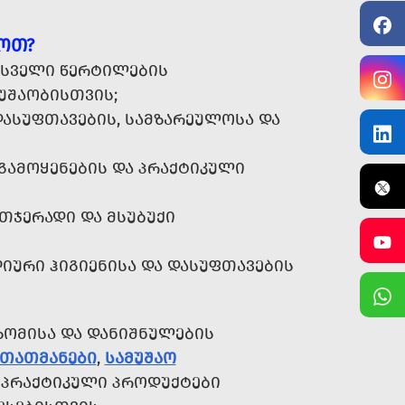
ᲘᲝᲗ?
 ᲡᲕᲔᲚᲘ ᲬᲔᲠᲢᲘᲚᲔᲑᲘᲡ
ᲣᲨᲐᲝᲑᲘᲡᲗᲕᲘᲡ;
ᲐᲡᲣᲤᲗᲐᲕᲔᲑᲘᲡ, ᲡᲐᲛᲖᲐᲠᲔᲣᲚᲝᲡᲐ ᲓᲐ
ᲒᲐᲛᲝᲧᲔᲜᲔᲑᲘᲡ ᲓᲐ ᲞᲠᲐᲥᲢᲘᲙᲣᲚᲘ
ᲗᲯᲔᲠᲐᲓᲘ ᲓᲐ ᲛᲡᲣᲑᲣᲥᲘ
ᲣᲠᲘ ᲰᲘᲒᲘᲔᲜᲘᲡᲐ ᲓᲐ ᲓᲐᲡᲣᲤᲗᲐᲕᲔᲑᲘᲡ
ᲖᲝᲛᲘᲡᲐ ᲓᲐ ᲓᲐᲜᲘᲨᲜᲣᲚᲔᲑᲘᲡ
ᲚᲗᲐᲗᲛᲐᲜᲔᲑᲘ
,
ᲡᲐᲛᲣᲨᲐᲝ
 ᲞᲠᲐᲥᲢᲘᲙᲣᲚᲘ ᲞᲠᲝᲓᲣᲥᲢᲔᲑᲘ