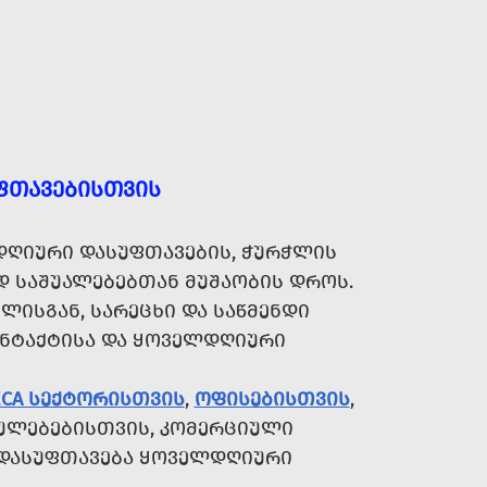
ᲤᲗᲐᲕᲔᲑᲘᲡᲗᲕᲘᲡ
ᲦᲘᲣᲠᲘ ᲓᲐᲡᲣᲤᲗᲐᲕᲔᲑᲘᲡ, ᲭᲣᲠᲭᲚᲘᲡ
Დ ᲡᲐᲨᲣᲐᲚᲔᲑᲔᲑᲗᲐᲜ ᲛᲣᲨᲐᲝᲑᲘᲡ ᲓᲠᲝᲡ.
ᲚᲘᲡᲒᲐᲜ, ᲡᲐᲠᲔᲪᲮᲘ ᲓᲐ ᲡᲐᲬᲛᲔᲜᲓᲘ
ᲝᲜᲢᲐᲥᲢᲘᲡᲐ ᲓᲐ ᲧᲝᲕᲔᲚᲓᲦᲘᲣᲠᲘ
ECA ᲡᲔᲥᲢᲝᲠᲘᲡᲗᲕᲘᲡ
,
ᲝᲤᲘᲡᲔᲑᲘᲡᲗᲕᲘᲡ
,
ᲣᲚᲔᲑᲔᲑᲘᲡᲗᲕᲘᲡ, ᲙᲝᲛᲔᲠᲪᲘᲣᲚᲘ
Ც ᲓᲐᲡᲣᲤᲗᲐᲕᲔᲑᲐ ᲧᲝᲕᲔᲚᲓᲦᲘᲣᲠᲘ