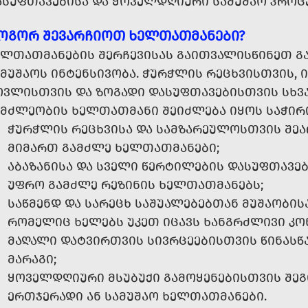
ᲐᲡᲣᲤᲗᲐᲕᲔᲑᲘᲡᲐ ᲓᲐ ᲧᲝᲕᲔᲚᲓᲦᲘᲣᲠᲘ ᲡᲐᲛᲣᲨᲐᲝ ᲞᲠᲝᲪ
ᲝᲒᲝᲠ ᲨᲔᲕᲐᲠᲩᲘᲝᲗ ᲮᲔᲚᲗᲐᲗᲛᲐᲜᲔᲑᲘ?
ᲚᲗᲐᲗᲛᲐᲜᲔᲑᲘᲡ ᲨᲔᲠᲩᲔᲕᲘᲡᲐᲡ ᲒᲐᲘᲗᲕᲐᲚᲘᲡᲬᲘᲜᲔᲗ ᲒᲐᲛ
ᲛᲣᲨᲐᲝᲡ ᲘᲜᲢᲔᲜᲡᲘᲕᲝᲑᲐ. ᲭᲣᲠᲭᲚᲘᲡ ᲠᲔᲪᲮᲕᲘᲡᲗᲕᲘᲡ, Ი
ᲝᲕᲚᲘᲡᲗᲕᲘᲡ ᲓᲐ ᲖᲝᲒᲐᲓᲘ ᲓᲐᲡᲣᲤᲗᲐᲕᲔᲑᲘᲡᲗᲕᲘᲡ ᲡᲮᲕᲐ
ᲐᲛᲫᲚᲔᲝᲑᲘᲡ ᲮᲔᲚᲗᲐᲗᲛᲐᲜᲘ ᲨᲔᲘᲫᲚᲔᲑᲐ ᲘᲧᲝᲡ ᲡᲐᲭᲘᲠ
ᲭᲣᲠᲭᲚᲘᲡ ᲠᲔᲪᲮᲕᲘᲡᲐ ᲓᲐ ᲡᲐᲛᲖᲐᲠᲔᲣᲚᲝᲡᲗᲕᲘᲡ ᲨᲔ
ᲛᲘᲛᲐᲠᲗ ᲒᲐᲛᲫᲚᲔ ᲮᲔᲚᲗᲐᲗᲛᲐᲜᲔᲑᲘ;
ᲐᲑᲐᲖᲐᲜᲘᲡᲐ ᲓᲐ ᲡᲕᲔᲚᲘ ᲬᲔᲠᲢᲘᲚᲔᲑᲘᲡ ᲓᲐᲡᲣᲤᲗᲐᲕᲔ
ᲣᲤᲠᲝ ᲒᲐᲛᲫᲚᲔ ᲠᲔᲖᲘᲜᲘᲡ ᲮᲔᲚᲗᲐᲗᲛᲐᲜᲔᲑᲡ;
ᲡᲐᲬᲛᲔᲜᲓ ᲓᲐ ᲡᲐᲠᲔᲪᲮ ᲡᲐᲨᲣᲐᲚᲔᲑᲔᲑᲗᲐᲜ ᲛᲣᲨᲐᲝᲑᲘᲡ
ᲠᲝᲛᲔᲚᲘᲪ ᲮᲔᲚᲔᲑᲡ ᲣᲙᲔᲗ ᲘᲪᲐᲕᲡ ᲮᲐᲜᲒᲠᲫᲚᲘᲕᲘ ᲙᲝ
ᲛᲐᲦᲐᲚᲘ ᲓᲐᲢᲕᲘᲠᲗᲕᲘᲡ ᲡᲘᲕᲠᲪᲔᲔᲑᲘᲡᲗᲕᲘᲡ ᲬᲘᲜᲐᲡᲬ
ᲛᲐᲠᲐᲒᲘ;
ᲧᲝᲕᲔᲚᲓᲦᲘᲣᲠᲘ ᲛᲡᲣᲑᲣᲥᲘ ᲒᲐᲛᲝᲧᲔᲜᲔᲑᲘᲡᲗᲕᲘᲡ ᲨᲔ
ᲔᲠᲗᲯᲔᲠᲐᲓᲘ ᲐᲜ ᲡᲐᲛᲣᲨᲐᲝ ᲮᲔᲚᲗᲐᲗᲛᲐᲜᲔᲑᲘ.