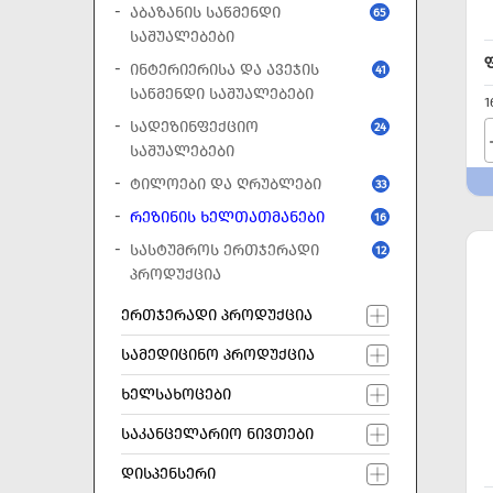
ᲐᲑᲐᲖᲐᲜᲘᲡ ᲡᲐᲬᲛᲔᲜᲓᲘ
65
ᲡᲐᲨᲣᲐᲚᲔᲑᲔᲑᲘ
ᲘᲜᲢᲔᲠᲘᲔᲠᲘᲡᲐ ᲓᲐ ᲐᲕᲔᲯᲘᲡ
41
ᲡᲐᲬᲛᲔᲜᲓᲘ ᲡᲐᲨᲣᲐᲚᲔᲑᲔᲑᲘ
1
ᲡᲐᲓᲔᲖᲘᲜᲤᲔᲥᲪᲘᲝ
24
ᲡᲐᲨᲣᲐᲚᲔᲑᲔᲑᲘ
ᲢᲘᲚᲝᲔᲑᲘ ᲓᲐ ᲦᲠᲣᲑᲚᲔᲑᲘ
33
ᲠᲔᲖᲘᲜᲘᲡ ᲮᲔᲚᲗᲐᲗᲛᲐᲜᲔᲑᲘ
16
ᲡᲐᲡᲢᲣᲛᲠᲝᲡ ᲔᲠᲗᲯᲔᲠᲐᲓᲘ
12
ᲞᲠᲝᲓᲣᲥᲪᲘᲐ
ᲔᲠᲗᲯᲔᲠᲐᲓᲘ ᲞᲠᲝᲓᲣᲥᲪᲘᲐ
ᲡᲐᲛᲔᲓᲘᲪᲘᲜᲝ ᲞᲠᲝᲓᲣᲥᲪᲘᲐ
ᲮᲔᲚᲡᲐᲮᲝᲪᲔᲑᲘ
ᲡᲐᲙᲐᲜᲪᲔᲚᲐᲠᲘᲝ ᲜᲘᲕᲗᲔᲑᲘ
ᲓᲘᲡᲞᲔᲜᲡᲔᲠᲘ