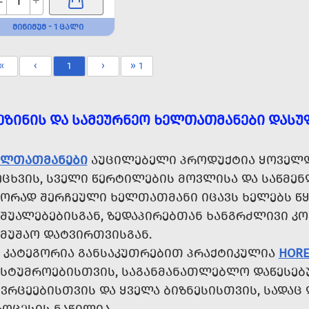
-
+
ᲛᲘᲜᲘᲛᲣᲛ - 1 ᲪᲐᲚᲘ
«
‹
1
›
» 1
ᲔᲖᲘᲜᲘᲡ ᲓᲐ ᲡᲐᲛᲔᲣᲠᲜᲔᲝ ᲮᲔᲚᲗᲐᲗᲛᲐᲜᲔᲑᲘ ᲓᲐᲡᲣ
ᲔᲚᲗᲐᲗᲛᲐᲜᲔᲑᲘ
ᲐᲣᲪᲘᲚᲔᲑᲔᲚᲘ ᲞᲠᲝᲓᲣᲥᲢᲘᲐ ᲧᲝᲕᲔᲚᲓ
ᲔᲪᲮᲕᲘᲡ, ᲡᲕᲔᲚᲘ ᲬᲔᲠᲢᲘᲚᲔᲑᲘᲡ ᲛᲝᲕᲚᲘᲡᲐ ᲓᲐ ᲡᲐᲬᲛᲔᲜ
ᲬᲝᲠᲐᲓ ᲨᲔᲠᲩᲔᲣᲚᲘ ᲮᲔᲚᲗᲐᲗᲛᲐᲜᲘ ᲘᲪᲐᲕᲡ ᲮᲔᲚᲔᲑᲡ ᲬᲧ
ᲐᲨᲣᲐᲚᲔᲑᲔᲑᲘᲡᲒᲐᲜ, ᲖᲔᲓᲐᲞᲘᲠᲔᲑᲗᲐᲜ ᲮᲐᲜᲒᲠᲫᲚᲘᲕᲘ Კ
ᲐᲛᲣᲨᲐᲝ ᲓᲐᲢᲕᲘᲠᲗᲕᲘᲡᲒᲐᲜ.
Ს ᲙᲐᲢᲔᲒᲝᲠᲘᲐ ᲒᲐᲜᲡᲐᲙᲣᲗᲠᲔᲑᲘᲗ ᲞᲠᲐᲥᲢᲘᲙᲣᲚᲘᲐ
HOR
ᲐᲡᲢᲣᲛᲠᲝᲔᲑᲘᲡᲗᲕᲘᲡ, ᲡᲐᲒᲐᲜᲛᲐᲜᲐᲗᲚᲔᲑᲚᲝ ᲓᲐᲬᲔᲡᲔᲑ
ᲘᲕᲠᲪᲔᲔᲑᲘᲡᲗᲕᲘᲡ ᲓᲐ ᲧᲕᲔᲚᲐ ᲑᲘᲖᲜᲔᲡᲘᲡᲗᲕᲘᲡ, ᲡᲐᲓᲐ