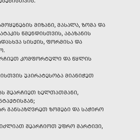
ᲔᲡᲔᲑᲘᲡᲗᲕᲘᲡ.
ᲝᲧᲔᲜᲔᲑᲘᲡ ᲛᲘᲖᲐᲜᲘ, ᲛᲐᲡᲐᲚᲐ, ᲖᲝᲛᲐ ᲓᲐ
ᲐᲢᲐᲙᲘᲡ ᲬᲛᲔᲜᲓᲘᲡᲗᲕᲘᲡ, ᲐᲑᲐᲖᲐᲜᲘᲡ
ᲓᲐᲡᲮᲕᲐ ᲡᲘᲡᲥᲘᲡ, ᲤᲝᲠᲛᲘᲡᲐ ᲓᲐ
Ო.
ᲐᲠᲩᲘᲔᲗ ᲙᲝᲛᲤᲝᲠᲢᲣᲚᲘ ᲓᲐ ᲬᲧᲚᲘᲡ
ᲑᲘᲡᲗᲕᲘᲡ ᲣᲞᲘᲠᲐᲢᲔᲡᲝᲑᲐ ᲛᲘᲐᲜᲘᲭᲔᲗ
ᲐᲡ ᲨᲔᲐᲠᲩᲘᲔᲗ ᲮᲔᲚᲗᲐᲗᲛᲐᲜᲘ,
ᲜᲢᲐᲥᲢᲘᲡᲒᲐᲜ;
ᲐᲠ ᲒᲐᲜᲡᲐᲖᲦᲕᲠᲔᲗ ᲖᲝᲛᲔᲑᲘ ᲓᲐ ᲡᲐᲭᲘᲠᲝ
ᲒᲘᲫᲚᲘᲐᲗ ᲨᲔᲐᲠᲩᲘᲝᲗ ᲣᲤᲠᲝ ᲛᲐᲠᲢᲘᲕᲘ,