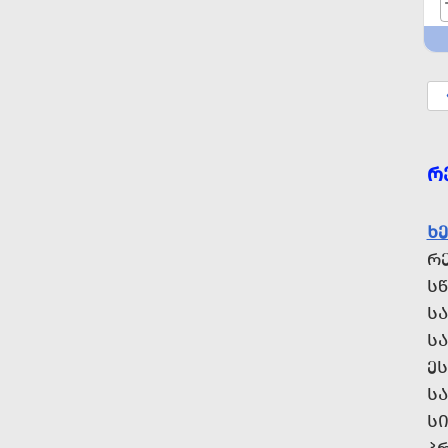
Რ
Ხ
Რ
Ს
Ს
Ს
Ე
Ს
Ს