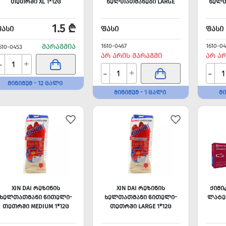
ᲗᲔᲗᲠᲨᲘ XL 1*12Ც
ᲮᲔᲚᲗᲐᲗᲛᲐᲜᲔᲑᲘ LARGE
ᲮᲔᲚᲗ
1.5 ₾
ᲤᲐᲡᲘ
ᲤᲐᲡᲘ
ᲤᲐᲡᲘ
ᲛᲐᲠᲐᲒᲨᲘᲐ
1610-0467
1610-0
610-0453
ᲐᲠ ᲐᲠᲘᲡ ᲛᲐᲠᲐᲒᲨᲘ
ᲐᲠ Ა
-
+
-
-
+
ᲛᲘᲜᲘᲛᲣᲛ - 12 ᲪᲐᲚᲘ
ᲛᲘᲜᲘᲛᲣᲛ - 1 ᲪᲐᲚᲘ
ᲛᲘ
XIN DAI ᲠᲔᲖᲘᲜᲘᲡ
XIN DAI ᲠᲔᲖᲘᲜᲘᲡ
ᲥᲘᲛᲘ
ᲮᲔᲚᲗᲐᲗᲛᲐᲜᲘ ᲬᲘᲗᲔᲚᲘ-
ᲮᲔᲚᲗᲐᲗᲛᲐᲜᲘ ᲬᲘᲗᲔᲚᲘ-
ᲚᲐᲢᲔ
ᲗᲔᲗᲠᲨᲘ MEDIUM 1*12Ც
ᲗᲔᲗᲠᲨᲘ LARGE 1*12Ც