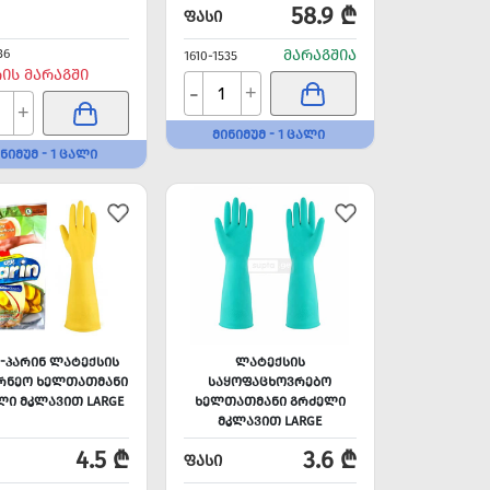
58.9 ₾
ᲤᲐᲡᲘ
36
ᲛᲐᲠᲐᲒᲨᲘᲐ
1610-1535
ᲠᲘᲡ ᲛᲐᲠᲐᲒᲨᲘ
-
+
+
ᲛᲘᲜᲘᲛᲣᲛ - 1 ᲪᲐᲚᲘ
ᲜᲘᲛᲣᲛ - 1 ᲪᲐᲚᲘ
N-ᲞᲐᲠᲘᲜ ᲚᲐᲢᲔᲥᲡᲘᲡ
ᲚᲐᲢᲔᲥᲡᲘᲡ
ᲠᲜᲔᲝ ᲮᲔᲚᲗᲐᲗᲛᲐᲜᲘ
ᲡᲐᲧᲝᲤᲐᲪᲮᲝᲕᲠᲔᲑᲝ
ᲚᲘ ᲛᲙᲚᲐᲕᲘᲗ LARGE
ᲮᲔᲚᲗᲐᲗᲛᲐᲜᲘ ᲒᲠᲫᲔᲚᲘ
ᲛᲙᲚᲐᲕᲘᲗ LARGE
4.5 ₾
3.6 ₾
ᲤᲐᲡᲘ