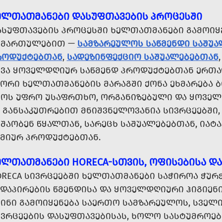
ᲔᲚᲗᲐᲗᲛᲐᲜᲔᲑᲘ ᲓᲐᲡᲣᲤᲗᲐᲕᲔᲑᲘᲡ ᲞᲠᲝᲪᲔᲡᲨᲘ
ᲐᲡᲣᲤᲗᲐᲕᲔᲑᲘᲡ ᲞᲠᲝᲪᲔᲡᲨᲘ ᲮᲔᲚᲗᲐᲗᲛᲐᲜᲔᲑᲘ ᲒᲐᲛᲝᲘᲧ
ᲘᲛᲐᲠᲗᲣᲚᲔᲑᲘᲗ —
ᲡᲐᲛᲖᲐᲠᲔᲣᲚᲝᲡ ᲡᲐᲬᲛᲔᲜᲓᲘ ᲡᲐᲨᲣ
ᲠᲝᲓᲣᲥᲢᲔᲑᲗᲐᲜ
,
ᲡᲐᲓᲔᲖᲘᲜᲤᲔᲥᲪᲘᲝ ᲡᲐᲨᲣᲐᲚᲔᲑᲔᲑᲗᲐᲜ
ᲮᲕᲐ ᲧᲝᲕᲔᲚᲓᲦᲘᲣᲠ ᲡᲐᲬᲛᲔᲜᲓ ᲞᲠᲝᲓᲣᲥᲢᲔᲑᲗᲐᲜ ᲔᲠᲗᲐ
ᲬᲝᲠᲘ ᲮᲔᲚᲗᲐᲗᲛᲐᲜᲔᲑᲘᲡ ᲛᲐᲠᲐᲒᲨᲘ ᲥᲝᲜᲐ ᲔᲮᲛᲐᲠᲔᲑᲐ Ბ
ᲧᲝᲡ ᲣᲤᲠᲝ ᲣᲡᲐᲤᲠᲗᲮᲝ, ᲝᲠᲒᲐᲜᲘᲖᲔᲑᲣᲚᲘ ᲓᲐ ᲧᲝᲕᲔᲚ
Ს ᲒᲐᲜᲡᲐᲙᲣᲗᲠᲔᲑᲘᲗ ᲛᲜᲘᲨᲕᲜᲔᲚᲝᲕᲐᲜᲘᲐ ᲡᲘᲕᲠᲪᲔᲔᲑᲨᲘ
ᲨᲐᲝᲑᲔᲜ ᲬᲧᲐᲚᲗᲐᲜ, ᲡᲐᲠᲔᲪᲮ ᲡᲐᲨᲣᲐᲚᲔᲑᲔᲑᲗᲐᲜ, ᲘᲐᲢᲐ
ᲘᲛᲘᲣᲠ ᲞᲠᲝᲓᲣᲥᲢᲔᲑᲗᲐᲜ.
ᲔᲚᲗᲐᲗᲛᲐᲜᲔᲑᲘ HORECA-ᲡᲗᲕᲘᲡ, ᲝᲤᲘᲡᲔᲑᲘᲡᲐ Დ
ORECA ᲡᲘᲕᲠᲪᲔᲔᲑᲨᲘ ᲮᲔᲚᲗᲐᲗᲛᲐᲜᲔᲑᲘ ᲡᲐᲭᲘᲠᲝᲐ ᲭᲣᲠ
ᲔᲓᲐᲞᲘᲠᲔᲑᲘᲡ ᲬᲛᲔᲜᲓᲘᲡᲐ ᲓᲐ ᲧᲝᲕᲔᲚᲓᲦᲘᲣᲠᲘ ᲰᲘᲒᲘᲔᲜ
ᲡᲘᲜᲘ ᲒᲐᲛᲝᲘᲧᲔᲜᲔᲑᲐ ᲡᲐᲔᲠᲗᲝ ᲡᲐᲛᲖᲐᲠᲔᲣᲚᲝᲡ, ᲡᲕᲔᲚᲘ
ᲘᲕᲠᲪᲔᲔᲑᲘᲡ ᲓᲐᲡᲣᲤᲗᲐᲕᲔᲑᲘᲡᲐᲡ, ᲮᲝᲚᲝ ᲡᲐᲡᲢᲣᲛᲠᲝᲔᲑ