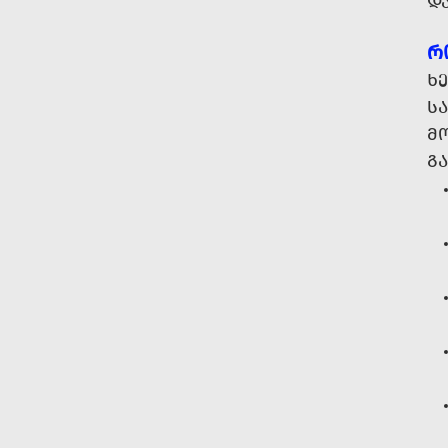
Დ
Რ
ᲮᲔ
ᲡᲐ
Მ
Გ