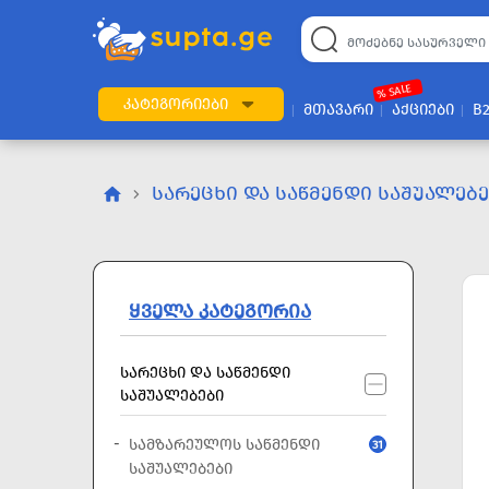
22
169
57
2
196
24
89
7
60
% SALE
ᲙᲐᲢᲔᲒᲝᲠᲘᲔᲑᲘ
ᲛᲗᲐᲕᲐᲠᲘ
ᲐᲥᲪᲘᲔᲑᲘ
B
ᲡᲐᲠᲔᲪᲮᲘ ᲓᲐ ᲡᲐᲬᲛᲔᲜᲓᲘ ᲡᲐᲨᲣᲐᲚᲔᲑ
ᲧᲕᲔᲚᲐ ᲙᲐᲢᲔᲒᲝᲠᲘᲐ
ᲡᲐᲠᲔᲪᲮᲘ ᲓᲐ ᲡᲐᲬᲛᲔᲜᲓᲘ
ᲡᲐᲨᲣᲐᲚᲔᲑᲔᲑᲘ
ᲡᲐᲛᲖᲐᲠᲔᲣᲚᲝᲡ ᲡᲐᲬᲛᲔᲜᲓᲘ
31
ᲡᲐᲨᲣᲐᲚᲔᲑᲔᲑᲘ