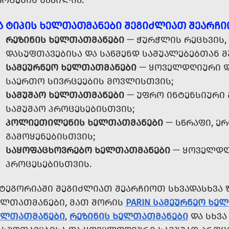
ᲠᲝᲪᲔᲡᲘᲡ ᲜᲐᲬᲘᲚᲘᲐ.
Ა ᲢᲘᲞᲘᲡ ᲮᲔᲚᲗᲐᲗᲛᲐᲜᲔᲑᲘ ᲨᲔᲒᲘᲫᲚᲘᲐᲗ ᲨᲔᲐᲠᲩ
ᲠᲔᲖᲘᲜᲘᲡ ᲮᲔᲚᲗᲐᲗᲛᲐᲜᲔᲑᲘ
— ᲭᲣᲠᲭᲚᲘᲡ ᲠᲔᲪᲮᲕᲘᲡ,
ᲓᲐᲡᲣᲤᲗᲐᲕᲔᲑᲘᲡᲐ ᲓᲐ ᲡᲐᲬᲛᲔᲜᲓ ᲡᲐᲨᲣᲐᲚᲔᲑᲔᲑᲗᲐᲜ Მ
ᲡᲐᲛᲔᲣᲠᲜᲔᲝ ᲮᲔᲚᲗᲐᲗᲛᲐᲜᲔᲑᲘ
— ᲧᲝᲕᲔᲚᲓᲦᲘᲣᲠᲘ Დ
ᲡᲐᲔᲠᲗᲝ ᲡᲘᲕᲠᲪᲔᲔᲑᲘᲡ ᲛᲝᲕᲚᲘᲡᲗᲕᲘᲡ;
ᲡᲐᲛᲣᲨᲐᲝ ᲮᲔᲚᲗᲐᲗᲛᲐᲜᲔᲑᲘ
— ᲣᲤᲠᲝ ᲘᲜᲢᲔᲜᲡᲘᲣᲠᲘ 
ᲡᲐᲛᲣᲨᲐᲝ ᲞᲠᲝᲪᲔᲡᲔᲑᲘᲡᲗᲕᲘᲡ;
ᲞᲝᲚᲘᲔᲗᲘᲚᲔᲜᲘᲡ ᲮᲔᲚᲗᲐᲗᲛᲐᲜᲔᲑᲘ
— ᲡᲬᲠᲐᲤᲘ, ᲔᲠ
ᲒᲐᲛᲝᲧᲔᲜᲔᲑᲘᲡᲗᲕᲘᲡ;
ᲡᲐᲧᲝᲤᲐᲪᲮᲝᲕᲠᲔᲑᲝ ᲮᲔᲚᲗᲐᲗᲛᲐᲜᲔᲑᲘ
— ᲧᲝᲕᲔᲚᲓᲦᲘ
ᲞᲠᲝᲪᲔᲡᲔᲑᲘᲡᲗᲕᲘᲡ.
ᲐᲢᲔᲒᲝᲠᲘᲐᲨᲘ ᲨᲔᲒᲘᲫᲚᲘᲐᲗ ᲨᲔᲐᲠᲩᲘᲝᲗ ᲡᲮᲕᲐᲓᲐᲡᲮᲕᲐ 
ᲔᲚᲗᲐᲗᲛᲐᲜᲔᲑᲘ, ᲛᲐᲗ ᲨᲝᲠᲘᲡ
PARIN ᲡᲐᲛᲔᲣᲠᲜᲔᲝ ᲮᲔ
ᲔᲚᲗᲐᲗᲛᲐᲜᲔᲑᲘ
,
ᲠᲔᲖᲘᲜᲘᲡ ᲮᲔᲚᲗᲐᲗᲛᲐᲜᲔᲑᲘ
ᲓᲐ ᲡᲮᲕᲐ