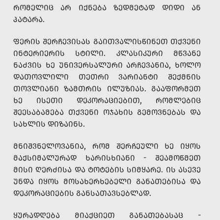
ᲠᲝᲛᲔᲚᲘᲪ ᲐᲠ ᲘᲥᲜᲔᲑᲐ ᲖᲔᲓᲛᲔᲢᲐᲓ ᲓᲘᲓᲘ ᲐᲜ
ᲞᲐᲢᲐᲠᲐ.
ᲤᲔᲠᲘᲡ ᲨᲔᲠᲩᲔᲕᲘᲡᲐᲡ ᲒᲐᲘᲗᲕᲐᲚᲘᲡᲬᲘᲜᲔᲗ ᲗᲥᲕᲔᲜᲘ
ᲘᲜᲢᲔᲠᲘᲔᲠᲘᲡ ᲡᲢᲘᲚᲘ. ᲙᲚᲐᲡᲘᲙᲣᲠᲘ ᲛᲬᲕᲐᲜᲔ
ᲜᲐᲫᲕᲘᲡ ᲮᲔ ᲣᲜᲘᲕᲔᲠᲡᲐᲚᲣᲠᲘ ᲐᲠᲩᲔᲕᲐᲜᲘᲐ, ᲮᲝᲚᲝ
ᲓᲐᲗᲝᲕᲚᲘᲚᲘ ᲗᲔᲗᲠᲘ ᲕᲐᲠᲘᲐᲜᲢᲘ ᲨᲔᲥᲛᲜᲘᲡ
ᲗᲝᲕᲚᲘᲐᲜᲘ ᲖᲐᲛᲗᲠᲘᲡ ᲘᲚᲣᲖᲘᲐᲡ. ᲒᲐᲐᲤᲝᲠᲛᲔᲗ
ᲮᲔ ᲘᲡᲔᲗᲘ ᲓᲔᲙᲝᲠᲐᲪᲘᲔᲑᲘᲗ, ᲠᲝᲛᲚᲔᲑᲘᲪ
ᲨᲔᲔᲡᲐᲑᲐᲛᲔᲑᲐ ᲗᲥᲕᲔᲜᲘ ᲝᲯᲐᲮᲘᲡ ᲒᲔᲛᲝᲕᲜᲔᲑᲐᲡ ᲓᲐ
ᲡᲐᲮᲚᲘᲡ ᲓᲘᲖᲐᲘᲜᲡ.
ᲛᲜᲘᲨᲕᲜᲔᲚᲝᲕᲐᲜᲘᲐ, ᲠᲝᲛ ᲨᲔᲠᲩᲔᲣᲚᲘ ᲮᲔ ᲘᲧᲝᲡ
ᲛᲐᲥᲡᲘᲛᲐᲚᲣᲠᲐᲓ ᲮᲐᲠᲘᲡᲮᲘᲐᲜᲘ - ᲨᲔᲐᲛᲝᲬᲛᲔᲗ
ᲛᲘᲡᲘ ᲦᲔᲠᲫᲘᲡᲐ ᲓᲐ ᲢᲝᲢᲔᲑᲘᲡ ᲡᲘᲛᲧᲐᲠᲔ. ᲘᲡ ᲐᲡᲔᲕᲔ
ᲣᲜᲓᲐ ᲘᲧᲝᲡ ᲛᲝᲡᲐᲮᲔᲠᲮᲔᲑᲔᲚᲘ ᲒᲐᲜᲐᲗᲔᲑᲘᲡᲐ ᲓᲐ
ᲓᲔᲙᲝᲠᲐᲪᲘᲔᲑᲘᲡ ᲒᲐᲜᲡᲐᲗᲐᲕᲡᲔᲑᲚᲐᲓ.
ᲧᲣᲠᲐᲓᲦᲔᲑᲐ ᲛᲘᲐᲥᲪᲘᲔᲗ ᲒᲐᲜᲐᲗᲔᲑᲐᲡᲐᲪ -