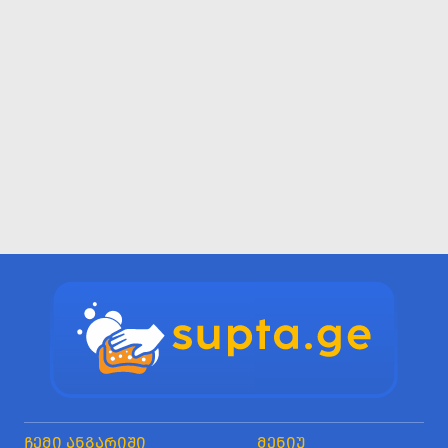
ᲩᲔᲛᲘ ᲐᲜᲒᲐᲠᲘᲨᲘ
ᲛᲔᲜᲘᲣ