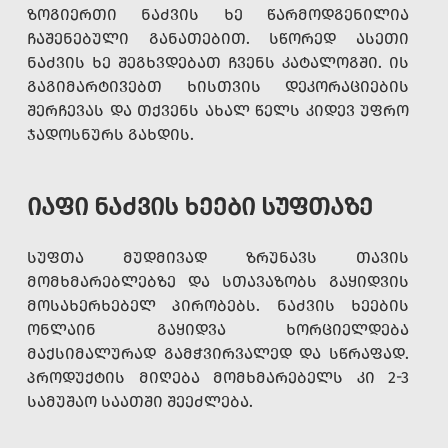
ᲖᲝᲒᲘᲔᲠᲗᲘ ᲜᲐᲫᲕᲘᲡ ᲮᲔ ᲬᲐᲠᲛᲝᲓᲒᲔᲜᲘᲚᲘᲐ
ᲩᲐᲨᲔᲜᲔᲑᲣᲚᲘ ᲒᲐᲜᲐᲗᲔᲑᲘᲗ. ᲡᲬᲝᲠᲔᲓ ᲐᲡᲔᲗᲘ
ᲜᲐᲫᲕᲘᲡ ᲮᲔ ᲨᲔᲒᲮᲕᲓᲔᲑᲐᲗ ᲩᲕᲔᲜᲡ ᲙᲐᲢᲐᲚᲝᲒᲨᲘ. ᲘᲡ
ᲒᲐᲒᲘᲛᲐᲠᲢᲘᲕᲔᲑᲗ ᲮᲘᲡᲗᲕᲘᲡ ᲓᲔᲙᲝᲠᲐᲪᲘᲔᲑᲘᲡ
ᲨᲔᲠᲩᲔᲕᲐᲡ ᲓᲐ ᲗᲥᲕᲔᲜᲡ ᲐᲮᲐᲚ ᲬᲔᲚᲡ ᲙᲘᲓᲔᲕ ᲣᲤᲠᲝ
ᲯᲐᲓᲝᲡᲜᲣᲠᲡ ᲒᲐᲮᲓᲘᲡ.
ᲘᲐᲤᲘ ᲜᲐᲫᲕᲘᲡ ᲮᲔᲔᲑᲘ ᲡᲣᲤᲗᲐᲖᲔ
ᲡᲣᲤᲗᲐ ᲛᲣᲓᲛᲘᲕᲐᲓ ᲖᲠᲣᲜᲐᲕᲡ ᲗᲐᲕᲘᲡ
ᲛᲝᲛᲮᲛᲐᲠᲔᲑᲚᲔᲑᲖᲔ ᲓᲐ ᲡᲗᲐᲕᲐᲖᲝᲑᲡ ᲒᲐᲧᲘᲓᲕᲘᲡ
ᲛᲝᲡᲐᲮᲔᲠᲮᲔᲑᲔᲚ ᲞᲘᲠᲝᲑᲔᲑᲡ. ᲜᲐᲫᲕᲘᲡ ᲮᲔᲔᲑᲘᲡ
ᲝᲜᲚᲐᲘᲜ ᲒᲐᲧᲘᲓᲕᲐ ᲮᲝᲠᲪᲘᲔᲚᲓᲔᲑᲐ
ᲛᲐᲥᲡᲘᲛᲐᲚᲣᲠᲐᲓ ᲒᲐᲛᲭᲕᲘᲠᲕᲐᲚᲔᲓ ᲓᲐ ᲡᲬᲠᲐᲤᲐᲓ.
ᲞᲠᲝᲓᲣᲥᲢᲘᲡ ᲛᲘᲦᲔᲑᲐ ᲛᲝᲛᲮᲛᲐᲠᲔᲑᲔᲚᲡ ᲙᲘ 2-3
ᲡᲐᲛᲣᲨᲐᲝ ᲡᲐᲐᲗᲨᲘ ᲨᲔᲔᲫᲚᲔᲑᲐ.