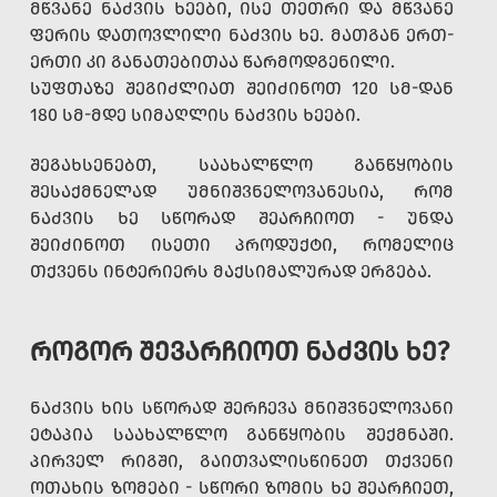
ᲛᲬᲕᲐᲜᲔ ᲜᲐᲫᲕᲘᲡ ᲮᲔᲔᲑᲘ, ᲘᲡᲔ ᲗᲔᲗᲠᲘ ᲓᲐ ᲛᲬᲕᲐᲜᲔ
ᲤᲔᲠᲘᲡ ᲓᲐᲗᲝᲕᲚᲘᲚᲘ ᲜᲐᲫᲕᲘᲡ ᲮᲔ. ᲛᲐᲗᲒᲐᲜ ᲔᲠᲗ-
ᲔᲠᲗᲘ ᲙᲘ ᲒᲐᲜᲐᲗᲔᲑᲘᲗᲐᲐ ᲬᲐᲠᲛᲝᲓᲒᲔᲜᲘᲚᲘ.
ᲡᲣᲤᲗᲐᲖᲔ ᲨᲔᲒᲘᲫᲚᲘᲐᲗ ᲨᲔᲘᲫᲘᲜᲝᲗ 120 ᲡᲛ-ᲓᲐᲜ
180 ᲡᲛ-ᲛᲓᲔ ᲡᲘᲛᲐᲦᲚᲘᲡ ᲜᲐᲫᲕᲘᲡ ᲮᲔᲔᲑᲘ.
ᲨᲔᲒᲐᲮᲡᲔᲜᲔᲑᲗ, ᲡᲐᲐᲮᲐᲚᲬᲚᲝ ᲒᲐᲜᲬᲧᲝᲑᲘᲡ
ᲨᲔᲡᲐᲥᲛᲜᲔᲚᲐᲓ ᲣᲛᲜᲘᲨᲕᲜᲔᲚᲝᲕᲐᲜᲔᲡᲘᲐ, ᲠᲝᲛ
ᲜᲐᲫᲕᲘᲡ ᲮᲔ ᲡᲬᲝᲠᲐᲓ ᲨᲔᲐᲠᲩᲘᲝᲗ - ᲣᲜᲓᲐ
ᲨᲔᲘᲫᲘᲜᲝᲗ ᲘᲡᲔᲗᲘ ᲞᲠᲝᲓᲣᲥᲢᲘ, ᲠᲝᲛᲔᲚᲘᲪ
ᲗᲥᲕᲔᲜᲡ ᲘᲜᲢᲔᲠᲘᲔᲠᲡ ᲛᲐᲥᲡᲘᲛᲐᲚᲣᲠᲐᲓ ᲔᲠᲒᲔᲑᲐ.
ᲠᲝᲒᲝᲠ ᲨᲔᲕᲐᲠᲩᲘᲝᲗ ᲜᲐᲫᲕᲘᲡ ᲮᲔ?
ᲜᲐᲫᲕᲘᲡ ᲮᲘᲡ ᲡᲬᲝᲠᲐᲓ ᲨᲔᲠᲩᲔᲕᲐ ᲛᲜᲘᲨᲕᲜᲔᲚᲝᲕᲐᲜᲘ
ᲔᲢᲐᲞᲘᲐ ᲡᲐᲐᲮᲐᲚᲬᲚᲝ ᲒᲐᲜᲬᲧᲝᲑᲘᲡ ᲨᲔᲥᲛᲜᲐᲨᲘ.
ᲞᲘᲠᲕᲔᲚ ᲠᲘᲒᲨᲘ, ᲒᲐᲘᲗᲕᲐᲚᲘᲡᲬᲘᲜᲔᲗ ᲗᲥᲕᲔᲜᲘ
ᲝᲗᲐᲮᲘᲡ ᲖᲝᲛᲔᲑᲘ - ᲡᲬᲝᲠᲘ ᲖᲝᲛᲘᲡ ᲮᲔ ᲨᲔᲐᲠᲩᲘᲔᲗ,