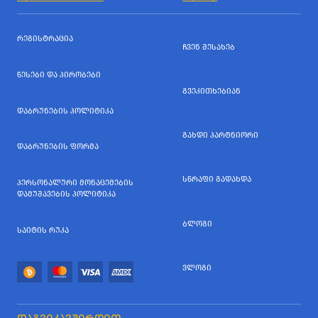
ᲠᲔᲒᲘᲡᲢᲠᲐᲪᲘᲐ
ᲩᲕᲔᲜ ᲨᲔᲡᲐᲮᲔᲑ
ᲬᲔᲡᲔᲑᲘ ᲓᲐ ᲞᲘᲠᲝᲑᲔᲑᲘ
ᲒᲕᲔᲙᲘᲗᲮᲔᲑᲘᲐᲜ
ᲓᲐᲑᲠᲣᲜᲔᲑᲘᲡ ᲞᲝᲚᲘᲢᲘᲙᲐ
ᲒᲐᲮᲓᲘ ᲞᲐᲠᲢᲜᲘᲝᲠᲘ
ᲓᲐᲑᲠᲣᲜᲔᲑᲘᲡ ᲤᲝᲠᲛᲐ
ᲡᲬᲠᲐᲤᲘ ᲒᲐᲓᲐᲮᲓᲐ
ᲞᲔᲠᲡᲝᲜᲐᲚᲣᲠᲘ ᲛᲝᲜᲐᲪᲔᲛᲔᲑᲘᲡ
ᲓᲐᲛᲣᲨᲐᲕᲔᲑᲘᲡ ᲞᲝᲚᲘᲢᲘᲙᲐ
ᲑᲚᲝᲒᲘ
ᲡᲐᲘᲢᲘᲡ ᲠᲣᲙᲐ
ᲕᲚᲝᲒᲘ