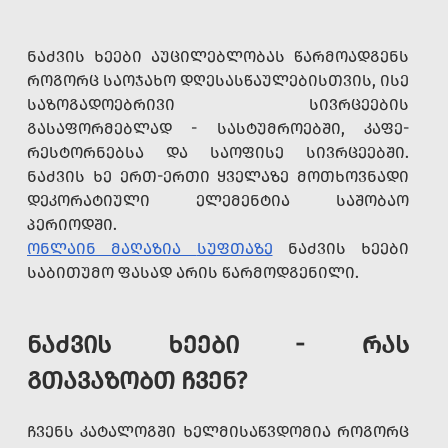
ᲜᲐᲫᲕᲘᲡ ᲮᲔᲔᲑᲘ ᲐᲣᲪᲘᲚᲔᲑᲚᲝᲑᲐᲡ ᲬᲐᲠᲛᲝᲐᲓᲒᲔᲜᲡ
ᲠᲝᲒᲝᲠᲪ ᲡᲐᲝᲯᲐᲮᲝ ᲓᲦᲔᲡᲐᲡᲬᲐᲣᲚᲔᲑᲘᲡᲗᲕᲘᲡ, ᲘᲡᲔ
ᲡᲐᲖᲝᲒᲐᲓᲝᲔᲑᲠᲘᲕᲘ ᲡᲘᲕᲠᲪᲔᲔᲑᲘᲡ
ᲒᲐᲡᲐᲤᲝᲠᲛᲔᲑᲚᲐᲓ - ᲡᲐᲡᲢᲣᲛᲠᲝᲔᲑᲨᲘ, ᲙᲐᲤᲔ-
ᲠᲔᲡᲢᲝᲠᲜᲔᲑᲡᲐ ᲓᲐ ᲡᲐᲝᲤᲘᲡᲔ ᲡᲘᲕᲠᲪᲔᲔᲑᲨᲘ.
ᲜᲐᲫᲕᲘᲡ ᲮᲔ ᲔᲠᲗ-ᲔᲠᲗᲘ ᲧᲕᲔᲚᲐᲖᲔ ᲛᲝᲗᲮᲝᲕᲜᲐᲓᲘ
ᲓᲔᲙᲝᲠᲐᲢᲘᲣᲚᲘ ᲔᲚᲔᲛᲔᲜᲢᲘᲐ ᲡᲐᲨᲝᲑᲐᲝ
ᲞᲔᲠᲘᲝᲓᲨᲘ.
ᲝᲜᲚᲐᲘᲜ ᲛᲐᲦᲐᲖᲘᲐ
ᲡᲣᲤᲗᲐᲖᲔ
ᲜᲐᲫᲕᲘᲡ ᲮᲔᲔᲑᲘ
ᲡᲐᲑᲘᲗᲣᲛᲝ ᲤᲐᲡᲐᲓ ᲐᲠᲘᲡ ᲬᲐᲠᲛᲝᲓᲒᲔᲜᲘᲚᲘ.
ᲜᲐᲫᲕᲘᲡ ᲮᲔᲔᲑᲘ - ᲠᲐᲡ
ᲒᲗᲐᲕᲐᲖᲝᲑᲗ ᲩᲕᲔᲜ?
ᲩᲕᲔᲜᲡ ᲙᲐᲢᲐᲚᲝᲒᲨᲘ ᲮᲔᲚᲛᲘᲡᲐᲬᲕᲓᲝᲛᲘᲐ ᲠᲝᲒᲝᲠᲪ