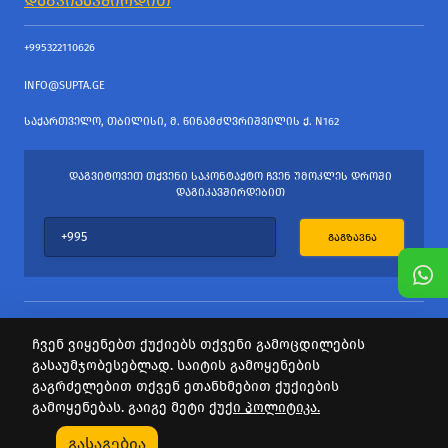
ᲓᲐᲒᲕᲘᲙᲐᲕᲨᲘᲠᲓᲘᲗ
+995322110626
INFO@SUPTA.GE
ᲡᲐᲥᲐᲠᲗᲕᲔᲚᲝ, ᲗᲑᲘᲚᲘᲡᲘ, Მ. ᲬᲘᲜᲐᲛᲫᲦᲕᲠᲘᲨᲕᲘᲚᲘᲡ Ქ. N162
ᲓᲐᲒᲕᲘᲢᲝᲕᲔᲗ ᲗᲥᲕᲔᲜᲘ ᲡᲐᲙᲝᲜᲢᲐᲥᲢᲝ ᲩᲕᲔᲜ ᲣᲛᲝᲙᲚᲔᲡ ᲓᲠᲝᲨᲘ
ᲓᲐᲒᲘᲙᲐᲕᲨᲘᲠᲓᲔᲑᲘᲗ
ᲒᲐᲒᲖᲐᲕᲜᲐ
ჩვენ ვიყენებთ ქუქიებს თქვენი გამოცდილების
გასაუმჯობესებლად. საიტის გამოყენების
ყველა უფლება დაცულია
გაგრძელებით თქვენ ეთანხმებით ქუქიების
საიტის პროვაიდერი Webdoors.ge
გამოყენებას. გაიგე მეტი
ქუქი პოლიტიკა.
0
გასაგებია