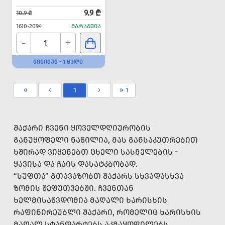
9.9 ₾
10.9 ₾
1610-2094
ᲛᲐᲠᲐᲒᲨᲘᲐ
-
+
ᲛᲘᲜᲘᲛᲣᲛ - 1 ᲪᲐᲚᲘ
«
‹
1
›
» 1
ᲨᲐᲥᲐᲠᲘ ᲩᲕᲔᲜᲘ ᲧᲝᲕᲔᲚᲓᲦᲘᲣᲠᲝᲑᲘᲡ
ᲒᲐᲜᲣᲧᲝᲤᲔᲚᲘ ᲜᲐᲬᲘᲚᲘᲐ, ᲛᲐᲡ ᲒᲐᲜᲡᲐᲙᲣᲗᲠᲔᲑᲘᲗ
ᲮᲨᲘᲠᲐᲓ ᲕᲘᲧᲔᲜᲔᲑᲗ ᲪᲮᲔᲚᲘ ᲡᲐᲡᲛᲔᲚᲔᲑᲘᲡ -
ᲧᲐᲕᲘᲡᲐ ᲓᲐ ᲩᲐᲘᲡ ᲓᲐᲡᲐᲢᲙᲑᲝᲑᲐᲓ.
“ᲡᲣᲤᲗᲐ” ᲒᲗᲐᲕᲐᲖᲝᲑᲗ ᲨᲐᲥᲐᲠᲡ ᲡᲮᲕᲐᲓᲐᲡᲮᲕᲐ
ᲖᲝᲛᲘᲡ ᲨᲔᲤᲣᲗᲕᲔᲑᲨᲘ. ᲩᲕᲔᲜᲗᲐᲜ
ᲮᲔᲚᲛᲘᲡᲐᲬᲕᲓᲝᲛᲘᲐ ᲛᲐᲦᲐᲚᲘ ᲮᲐᲠᲘᲡᲮᲘᲡ
ᲠᲐᲤᲘᲜᲘᲠᲔᲣᲑᲚᲘ ᲨᲐᲥᲐᲠᲘ, ᲠᲝᲛᲔᲚᲘᲪ ᲮᲐᲠᲘᲡᲮᲘᲡ
ᲛᲐᲦᲐᲚ ᲡᲢᲐᲜᲓᲐᲠᲢᲔᲑᲡ ᲐᲙᲛᲐᲧᲝᲤᲘᲚᲔᲑᲡ.