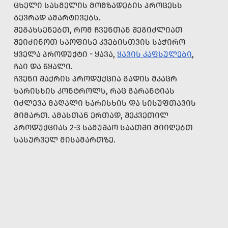
ᲪᲮᲔᲚᲘ ᲡᲐᲡᲛᲔᲚᲘᲡ ᲛᲝᲛᲖᲐᲓᲔᲑᲘᲡ ᲞᲠᲝᲪᲔᲡᲡ
ᲑᲔᲕᲠᲐᲓ ᲐᲛᲐᲠᲢᲘᲕᲔᲑᲡ.
ᲨᲔᲒᲐᲮᲡᲔᲜᲔᲑᲗ, ᲠᲝᲛ ᲩᲕᲔᲜᲗᲐᲜ ᲨᲔᲒᲘᲫᲚᲘᲐᲗ
ᲨᲔᲘᲫᲘᲜᲝᲗ ᲡᲐᲝᲤᲘᲡᲔ ᲙᲕᲔᲑᲘᲡᲗᲕᲘᲡ ᲡᲐᲭᲘᲠᲝ
ᲧᲕᲔᲚᲐ ᲞᲠᲝᲓᲣᲥᲢᲘ - ᲧᲐᲕᲐ,
ᲧᲐᲕᲘᲡ ᲙᲐᲤᲡᲣᲚᲔᲑᲘ
,
ᲩᲐᲘ ᲓᲐ ᲬᲧᲐᲚᲘ.
ᲩᲕᲔᲜᲘ ᲨᲐᲥᲠᲘᲡ ᲞᲠᲝᲓᲣᲥᲪᲘᲐ ᲒᲐᲓᲘᲡ ᲛᲙᲐᲪᲠ
ᲮᲐᲠᲘᲡᲮᲘᲡ ᲙᲝᲜᲢᲠᲝᲚᲡ, ᲠᲐᲪ ᲒᲐᲠᲐᲜᲢᲘᲐᲡ
ᲘᲫᲚᲔᲕᲐ ᲛᲐᲦᲐᲚᲘ ᲮᲐᲠᲘᲡᲮᲘᲡ ᲓᲐ ᲡᲘᲡᲣᲤᲗᲐᲕᲘᲡ
ᲛᲘᲛᲐᲠᲗ. ᲐᲛᲐᲡᲗᲐᲜ ᲔᲠᲗᲐᲓ, ᲨᲔᲙᲕᲔᲗᲘᲚ
ᲞᲠᲝᲓᲣᲥᲪᲘᲐᲡ 2-3 ᲡᲐᲛᲣᲨᲐᲝ ᲡᲐᲐᲗᲨᲘ ᲛᲘᲘᲦᲔᲑᲗ
ᲡᲐᲡᲣᲠᲕᲔᲚ ᲛᲘᲡᲐᲛᲐᲠᲗᲖᲔ.