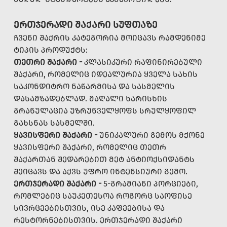
ᲔᲠᲗᲯᲔᲠᲐᲓᲘ ᲨᲐᲥᲐᲠᲘ ᲡᲣᲤᲗᲐᲖᲔ
ᲩᲕᲔᲜᲘ ᲨᲐᲥᲠᲘᲡ ᲙᲐᲢᲔᲒᲝᲠᲘᲐ ᲛᲝᲘᲪᲐᲕᲡ ᲠᲐᲛᲓᲔᲜᲘᲛᲔ
ᲢᲘᲞᲘᲡ ᲞᲠᲝᲓᲣᲥᲢᲡ:
ᲗᲔᲗᲠᲘ ᲨᲐᲥᲐᲠᲘ -
ᲙᲚᲐᲡᲘᲙᲣᲠᲘ ᲠᲐᲤᲘᲜᲘᲠᲔᲑᲣᲚᲘ
ᲨᲐᲥᲐᲠᲘ, ᲠᲝᲛᲔᲚᲘᲪ ᲘᲓᲔᲐᲚᲣᲠᲘᲐ ᲧᲕᲔᲚᲐ ᲡᲐᲮᲘᲡ
ᲡᲐᲙᲝᲜᲓᲘᲢᲠᲝ ᲜᲐᲬᲐᲠᲛᲘᲡᲐ ᲓᲐ ᲡᲐᲡᲛᲔᲚᲘᲡ
ᲓᲐᲡᲐᲛᲖᲐᲓᲔᲑᲚᲐᲓ. ᲛᲐᲦᲐᲚᲘ ᲮᲐᲠᲘᲡᲮᲘᲡ
ᲒᲠᲐᲜᲣᲚᲐᲪᲘᲐ ᲣᲖᲠᲣᲜᲕᲔᲚᲧᲝᲤᲡ ᲡᲠᲣᲚᲧᲝᲤᲘᲚ
ᲒᲐᲮᲡᲜᲐᲡ ᲡᲐᲡᲛᲔᲚᲨᲘ.
ᲧᲐᲕᲘᲡᲤᲔᲠᲘ ᲨᲐᲥᲐᲠᲘ -
ᲣᲜᲘᲙᲐᲚᲣᲠᲘ ᲒᲔᲛᲝᲡ ᲛᲥᲝᲜᲔ
ᲧᲐᲕᲘᲡᲤᲔᲠᲘ ᲨᲐᲥᲐᲠᲘ, ᲠᲝᲛᲔᲚᲘᲪ ᲗᲔᲗᲠ
ᲨᲐᲥᲐᲠᲗᲐᲜ ᲨᲔᲓᲐᲠᲔᲑᲘᲗ ᲛᲔᲢ ᲐᲜᲢᲘᲝᲥᲡᲘᲓᲐᲜᲢᲡ
ᲨᲔᲘᲪᲐᲕᲡ ᲓᲐ ᲐᲥᲕᲡ ᲣᲤᲠᲝ ᲘᲜᲢᲔᲜᲡᲘᲣᲠᲘ ᲒᲔᲛᲝ.
ᲔᲠᲗᲯᲔᲠᲐᲓᲘ ᲨᲐᲥᲐᲠᲘ -
5-ᲒᲠᲐᲛᲘᲐᲜᲘ ᲞᲝᲠᲪᲘᲔᲑᲘ,
ᲠᲝᲛᲚᲔᲑᲘᲪ ᲡᲐᲣᲙᲔᲗᲔᲡᲝᲐ ᲠᲝᲒᲝᲠᲪ ᲡᲐᲝᲤᲘᲡᲔ
ᲡᲘᲕᲠᲪᲔᲔᲑᲘᲡᲗᲕᲘᲡ, ᲘᲡᲔ ᲙᲐᲤᲔᲔᲑᲘᲡᲐ ᲓᲐ
ᲠᲔᲡᲢᲝᲠᲜᲔᲑᲘᲡᲗᲕᲘᲡ. ᲔᲠᲗᲯᲔᲠᲐᲓᲘ ᲨᲐᲥᲐᲠᲘ