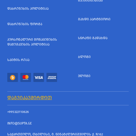
ᲒᲕᲔᲙᲘᲗᲮᲔᲑᲘᲐᲜ
ᲓᲐᲑᲠᲣᲜᲔᲑᲘᲡ ᲞᲝᲚᲘᲢᲘᲙᲐ
ᲒᲐᲮᲓᲘ ᲞᲐᲠᲢᲜᲘᲝᲠᲘ
ᲓᲐᲑᲠᲣᲜᲔᲑᲘᲡ ᲤᲝᲠᲛᲐ
ᲡᲬᲠᲐᲤᲘ ᲒᲐᲓᲐᲮᲓᲐ
ᲞᲔᲠᲡᲝᲜᲐᲚᲣᲠᲘ ᲛᲝᲜᲐᲪᲔᲛᲔᲑᲘᲡ
ᲓᲐᲛᲣᲨᲐᲕᲔᲑᲘᲡ ᲞᲝᲚᲘᲢᲘᲙᲐ
ᲑᲚᲝᲒᲘ
ᲡᲐᲘᲢᲘᲡ ᲠᲣᲙᲐ
ᲕᲚᲝᲒᲘ
ᲓᲐᲒᲕᲘᲙᲐᲕᲨᲘᲠᲓᲘᲗ
+995322110626
INFO@SUPTA.GE
ᲡᲐᲥᲐᲠᲗᲕᲔᲚᲝ, ᲗᲑᲘᲚᲘᲡᲘ, Მ. ᲬᲘᲜᲐᲛᲫᲦᲕᲠᲘᲨᲕᲘᲚᲘᲡ Ქ. N162