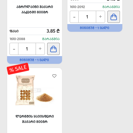
ᲐᲒᲠᲝᲚᲐᲘᲜᲘ ᲨᲐᲥᲐᲠᲘ
1610-2092
ᲛᲐᲠᲐᲒᲨᲘᲐ
ᲞᲐᲙᲔᲢᲨᲘ 800ᲒᲠ
-
+
ᲛᲘᲜᲘᲛᲣᲛ - 1 ᲪᲐᲚᲘ
3.85 ₾
ᲤᲐᲡᲘ
1610-2088
ᲛᲐᲠᲐᲒᲨᲘᲐ
-
+
ᲛᲘᲜᲘᲛᲣᲛ - 1 ᲪᲐᲚᲘ
% SALE
ᲚᲔᲠᲬᲛᲘᲡ ᲧᲐᲕᲘᲡᲤᲔᲠᲘ
ᲨᲐᲥᲐᲠᲘ 800ᲒᲠ