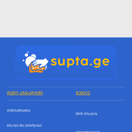
ᲩᲔᲛᲘ ᲐᲜᲒᲐᲠᲘᲨᲘ
ᲛᲔᲜᲘᲣ
ᲠᲔᲒᲘᲡᲢᲠᲐᲪᲘᲐ
ᲩᲕᲔᲜ ᲨᲔᲡᲐᲮᲔᲑ
ᲬᲔᲡᲔᲑᲘ ᲓᲐ ᲞᲘᲠᲝᲑᲔᲑᲘ