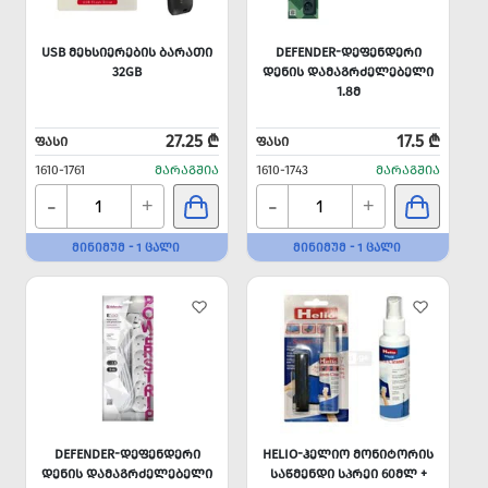
USB ᲛᲔᲮᲡᲘᲔᲠᲔᲑᲘᲡ ᲑᲐᲠᲐᲗᲘ
DEFENDER-ᲓᲔᲤᲔᲜᲓᲔᲠᲘ
32GB
ᲓᲔᲜᲘᲡ ᲓᲐᲛᲐᲒᲠᲫᲔᲚᲔᲑᲔᲚᲘ
1.8Მ
27.25 ₾
17.5 ₾
ᲤᲐᲡᲘ
ᲤᲐᲡᲘ
1610-1761
ᲛᲐᲠᲐᲒᲨᲘᲐ
1610-1743
ᲛᲐᲠᲐᲒᲨᲘᲐ
-
-
+
+
ᲛᲘᲜᲘᲛᲣᲛ - 1 ᲪᲐᲚᲘ
ᲛᲘᲜᲘᲛᲣᲛ - 1 ᲪᲐᲚᲘ
DEFENDER-ᲓᲔᲤᲔᲜᲓᲔᲠᲘ
HELIO-ᲰᲔᲚᲘᲝ ᲛᲝᲜᲘᲢᲝᲠᲘᲡ
ᲓᲔᲜᲘᲡ ᲓᲐᲛᲐᲒᲠᲫᲔᲚᲔᲑᲔᲚᲘ
ᲡᲐᲬᲛᲔᲜᲓᲘ ᲡᲞᲠᲔᲘ 60ᲛᲚ +