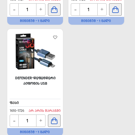
-
-
+
+
ᲛᲘᲜᲘᲛᲣᲛ - 1 ᲪᲐᲚᲘ
ᲛᲘᲜᲘᲛᲣᲛ - 1 ᲪᲐᲚᲘ
DEFENDER-ᲓᲔᲤᲔᲜᲓᲔᲠᲘ
ᲐᲘᲤᲝᲜᲘᲡ USB
ᲤᲐᲡᲘ
1610-1726
ᲐᲠ ᲐᲠᲘᲡ ᲛᲐᲠᲐᲒᲨᲘ
-
+
ᲛᲘᲜᲘᲛᲣᲛ - 1 ᲪᲐᲚᲘ