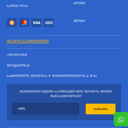
ᲑᲚᲝᲒᲘ
ᲡᲐᲘᲢᲘᲡ ᲠᲣᲙᲐ
ᲕᲚᲝᲒᲘ
ᲓᲐᲒᲕᲘᲙᲐᲕᲨᲘᲠᲓᲘᲗ
+995322110626
INFO@SUPTA.GE
ᲡᲐᲥᲐᲠᲗᲕᲔᲚᲝ, ᲗᲑᲘᲚᲘᲡᲘ, Მ. ᲬᲘᲜᲐᲛᲫᲦᲕᲠᲘᲨᲕᲘᲚᲘᲡ Ქ. N162
ᲓᲐᲒᲕᲘᲢᲝᲕᲔᲗ ᲗᲥᲕᲔᲜᲘ ᲡᲐᲙᲝᲜᲢᲐᲥᲢᲝ ᲩᲕᲔᲜ ᲣᲛᲝᲙᲚᲔᲡ ᲓᲠᲝᲨᲘ
ᲓᲐᲒᲘᲙᲐᲕᲨᲘᲠᲓᲔᲑᲘᲗ
ᲒᲐᲒᲖᲐᲕᲜᲐ