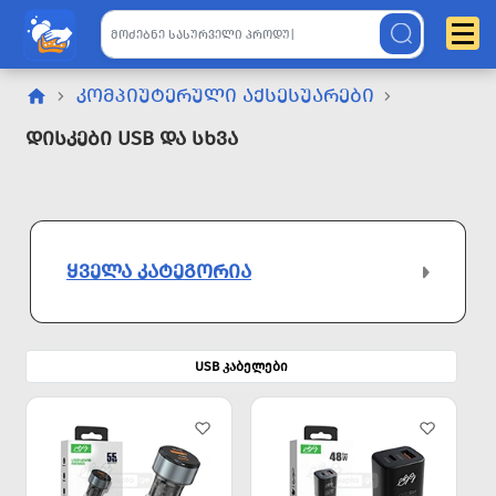
ᲙᲝᲛᲞᲘᲣᲢᲔᲠᲣᲚᲘ ᲐᲥᲡᲔᲡᲣᲐᲠᲔᲑᲘ
Დისკები USB Და Სხვა
ᲧᲕᲔᲚᲐ ᲙᲐᲢᲔᲒᲝᲠᲘᲐ
USB კაბელები