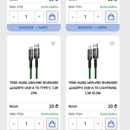
1610-1732
ᲛᲐᲠᲐᲒᲨᲘᲐ
1610-1731
ᲛᲐᲠᲐᲒᲨᲘᲐ
-
-
+
+
ᲛᲘᲜᲘᲛᲣᲛ - 1 ᲪᲐᲚᲘ
ᲛᲘᲜᲘᲛᲣᲛ - 1 ᲪᲐᲚᲘ
TENE-ᲢᲔᲜᲔ ᲡᲬᲠᲐᲤᲘ ᲓᲐᲛᲢᲔᲜᲘ
TENE-ᲢᲔᲜᲔ ᲡᲬᲠᲐᲤᲘ ᲓᲐᲛᲢᲔᲜᲘ
ᲙᲐᲑᲔᲚᲘ USB-A TO TYPE-C 1.3Მ
ᲙᲐᲑᲔᲚᲘ USB-A TO LIGHTNING
27W
1.3Მ 10.5W
20 ₾
20 ₾
ᲤᲐᲡᲘ
ᲤᲐᲡᲘ
1610-1730
ᲛᲐᲠᲐᲒᲨᲘᲐ
1610-1729
ᲛᲐᲠᲐᲒᲨᲘᲐ
-
-
+
+