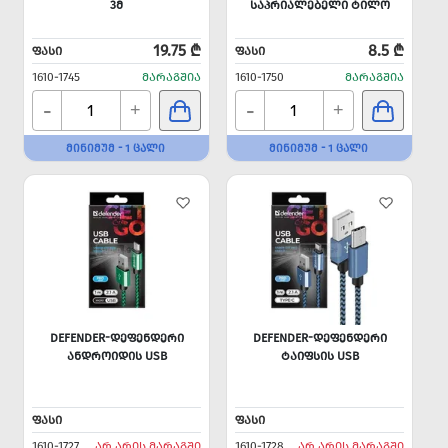
3Მ
ᲡᲐᲞᲠᲘᲐᲚᲔᲑᲔᲚᲘ ᲢᲘᲚᲝ
19.75 ₾
8.5 ₾
ᲤᲐᲡᲘ
ᲤᲐᲡᲘ
1610-1745
ᲛᲐᲠᲐᲒᲨᲘᲐ
1610-1750
ᲛᲐᲠᲐᲒᲨᲘᲐ
-
-
+
+
ᲛᲘᲜᲘᲛᲣᲛ - 1 ᲪᲐᲚᲘ
ᲛᲘᲜᲘᲛᲣᲛ - 1 ᲪᲐᲚᲘ
DEFENDER-ᲓᲔᲤᲔᲜᲓᲔᲠᲘ
DEFENDER-ᲓᲔᲤᲔᲜᲓᲔᲠᲘ
ᲐᲜᲓᲠᲝᲘᲓᲘᲡ USB
ᲢᲐᲘᲤᲡᲘᲡ USB
ᲤᲐᲡᲘ
ᲤᲐᲡᲘ
1610-1727
ᲐᲠ ᲐᲠᲘᲡ ᲛᲐᲠᲐᲒᲨᲘ
1610-1728
ᲐᲠ ᲐᲠᲘᲡ ᲛᲐᲠᲐᲒᲨᲘ