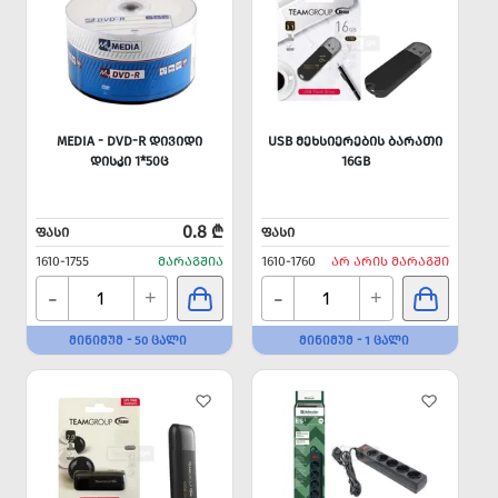
MEDIA - DVD-R ᲓᲘᲕᲘᲓᲘ
USB ᲛᲔᲮᲡᲘᲔᲠᲔᲑᲘᲡ ᲑᲐᲠᲐᲗᲘ
ᲓᲘᲡᲙᲘ 1*50Ც
16GB
0.8 ₾
ᲤᲐᲡᲘ
ᲤᲐᲡᲘ
1610-1755
ᲛᲐᲠᲐᲒᲨᲘᲐ
1610-1760
ᲐᲠ ᲐᲠᲘᲡ ᲛᲐᲠᲐᲒᲨᲘ
-
-
+
+
ᲛᲘᲜᲘᲛᲣᲛ - 50 ᲪᲐᲚᲘ
ᲛᲘᲜᲘᲛᲣᲛ - 1 ᲪᲐᲚᲘ