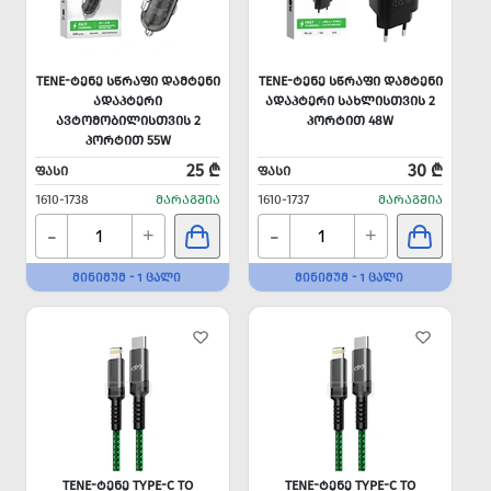
TENE-ᲢᲔᲜᲔ ᲡᲬᲠᲐᲤᲘ ᲓᲐᲛᲢᲔᲜᲘ
TENE-ᲢᲔᲜᲔ ᲡᲬᲠᲐᲤᲘ ᲓᲐᲛᲢᲔᲜᲘ
ᲐᲓᲐᲞᲢᲔᲠᲘ
ᲐᲓᲐᲞᲢᲔᲠᲘ ᲡᲐᲮᲚᲘᲡᲗᲕᲘᲡ 2
ᲐᲕᲢᲝᲛᲝᲑᲘᲚᲘᲡᲗᲕᲘᲡ 2
ᲞᲝᲠᲢᲘᲗ 48W
ᲞᲝᲠᲢᲘᲗ 55W
25 ₾
30 ₾
ᲤᲐᲡᲘ
ᲤᲐᲡᲘ
1610-1738
ᲛᲐᲠᲐᲒᲨᲘᲐ
1610-1737
ᲛᲐᲠᲐᲒᲨᲘᲐ
-
-
+
+
ᲛᲘᲜᲘᲛᲣᲛ - 1 ᲪᲐᲚᲘ
ᲛᲘᲜᲘᲛᲣᲛ - 1 ᲪᲐᲚᲘ
TENE-ᲢᲔᲜᲔ TYPE-C TO
TENE-ᲢᲔᲜᲔ TYPE-C TO