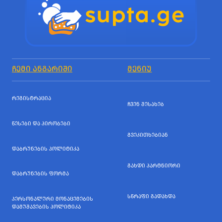
ᲩᲔᲛᲘ ᲐᲜᲒᲐᲠᲘᲨᲘ
ᲛᲔᲜᲘᲣ
ᲠᲔᲒᲘᲡᲢᲠᲐᲪᲘᲐ
ᲩᲕᲔᲜ ᲨᲔᲡᲐᲮᲔᲑ
ᲬᲔᲡᲔᲑᲘ ᲓᲐ ᲞᲘᲠᲝᲑᲔᲑᲘ
ᲒᲕᲔᲙᲘᲗᲮᲔᲑᲘᲐᲜ
ᲓᲐᲑᲠᲣᲜᲔᲑᲘᲡ ᲞᲝᲚᲘᲢᲘᲙᲐ
ᲒᲐᲮᲓᲘ ᲞᲐᲠᲢᲜᲘᲝᲠᲘ
ᲓᲐᲑᲠᲣᲜᲔᲑᲘᲡ ᲤᲝᲠᲛᲐ
ᲡᲬᲠᲐᲤᲘ ᲒᲐᲓᲐᲮᲓᲐ
ᲞᲔᲠᲡᲝᲜᲐᲚᲣᲠᲘ ᲛᲝᲜᲐᲪᲔᲛᲔᲑᲘᲡ
ᲓᲐᲛᲣᲨᲐᲕᲔᲑᲘᲡ ᲞᲝᲚᲘᲢᲘᲙᲐ