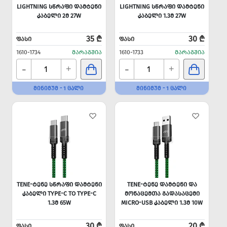
LIGHTNING ᲡᲬᲠᲐᲤᲘ ᲓᲐᲛᲢᲔᲜᲘ
LIGHTNING ᲡᲬᲠᲐᲤᲘ ᲓᲐᲛᲢᲔᲜᲘ
ᲙᲐᲑᲔᲚᲘ 2Მ 27W
ᲙᲐᲑᲔᲚᲘ 1.3Მ 27W
35 ₾
30 ₾
ᲤᲐᲡᲘ
ᲤᲐᲡᲘ
1610-1734
ᲛᲐᲠᲐᲒᲨᲘᲐ
1610-1733
ᲛᲐᲠᲐᲒᲨᲘᲐ
-
-
+
+
ᲛᲘᲜᲘᲛᲣᲛ - 1 ᲪᲐᲚᲘ
ᲛᲘᲜᲘᲛᲣᲛ - 1 ᲪᲐᲚᲘ
TENE-ᲢᲔᲜᲔ ᲡᲬᲠᲐᲤᲘ ᲓᲐᲛᲢᲔᲜᲘ
TENE-ᲢᲔᲜᲔ ᲓᲐᲛᲢᲔᲜᲘ ᲓᲐ
ᲙᲐᲑᲔᲚᲘ TYPE-C TO TYPE-C
ᲛᲝᲜᲐᲪᲔᲛᲗᲐ ᲒᲐᲓᲐᲡᲐᲪᲔᲛᲘ
1.3Მ 65W
MICRO-USB ᲙᲐᲑᲔᲚᲘ 1.3Მ 10W
30 ₾
20 ₾
ᲤᲐᲡᲘ
ᲤᲐᲡᲘ