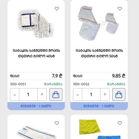
ᲘᲐᲢᲐᲙᲘᲡ ᲡᲐᲬᲛᲔᲜᲓᲘ ᲛᲝᲞᲘᲡ
ᲘᲐᲢᲐᲙᲘᲡ ᲡᲐᲬᲛᲔᲜᲓᲘ ᲛᲝᲞᲘᲡ
ᲗᲔᲗᲠᲘ ᲢᲘᲚᲝ 40ᲡᲛ
ᲗᲔᲗᲠᲘ ᲢᲘᲚᲝ 50ᲡᲛ
7.9 ₾
9.85 ₾
ᲤᲐᲡᲘ
ᲤᲐᲡᲘ
1610-0051
ᲛᲐᲠᲐᲒᲨᲘᲐ
1610-0052
ᲛᲐᲠᲐᲒᲨᲘᲐ
-
-
+
+
ᲛᲘᲜᲘᲛᲣᲛ - 1 ᲪᲐᲚᲘ
ᲛᲘᲜᲘᲛᲣᲛ - 1 ᲪᲐᲚᲘ