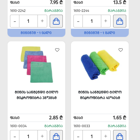
7.95 ₾
13.5 ₾
ᲤᲐᲡᲘ
ᲤᲐᲡᲘ
1610-2242
ᲛᲐᲠᲐᲒᲨᲘᲐ
1610-2244
ᲛᲐᲠᲐᲒᲨᲘᲐ
-
-
+
+
ᲛᲘᲜᲘᲛᲣᲛ - 1 ᲪᲐᲚᲘ
ᲛᲘᲜᲘᲛᲣᲛ - 1 ᲪᲐᲚᲘ
ᲛᲘᲜᲘᲡ ᲡᲐᲬᲛᲔᲜᲓᲘ ᲢᲘᲚᲝ
ᲛᲘᲜᲘᲡ ᲡᲐᲬᲛᲔᲜᲓᲘ ᲢᲘᲚᲝ
ᲛᲘᲙᲠᲝᲤᲘᲑᲠᲐ 38*38ᲡᲛ
ᲛᲘᲙᲠᲝᲤᲘᲑᲠᲐ 40*40ᲡᲛ
2.85 ₾
1.65 ₾
ᲤᲐᲡᲘ
ᲤᲐᲡᲘ
1610-0034
ᲛᲐᲠᲐᲒᲨᲘᲐ
1610-0033
ᲛᲐᲠᲐᲒᲨᲘᲐ
-
-
+
+