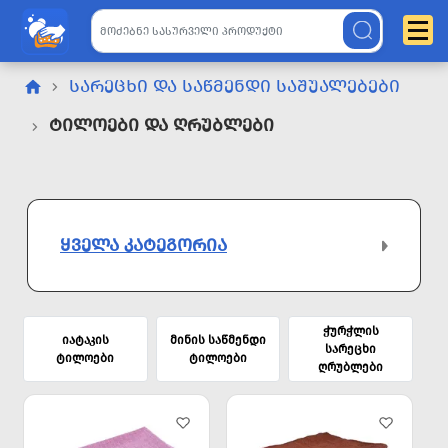
ᲡᲐᲠᲔᲪᲮᲘ ᲓᲐ ᲡᲐᲬᲛᲔᲜᲓᲘ ᲡᲐᲨᲣᲐᲚᲔᲑᲔᲑᲘ
Ტილოები Და Ღრუბლები
ᲧᲕᲔᲚᲐ ᲙᲐᲢᲔᲒᲝᲠᲘᲐ
ჭურჭლის
იატაკის
მინის საწმენდი
სარეცხი
ტილოები
ტილოები
ღრუბლები