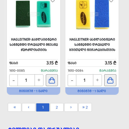
HAGLEITNER-ᲰᲐᲒᲚᲐᲘᲢᲜᲔᲠᲘ
HAGLEITNER-ᲰᲐᲒᲚᲐᲘᲢᲜᲔᲠᲘ
ᲡᲐᲬᲛᲔᲜᲓᲘ ᲦᲠᲣᲑᲔᲚᲘ ᲛᲬᲕᲐᲜᲔ
ᲡᲐᲬᲛᲔᲜᲓᲘ ᲦᲠᲣᲑᲔᲚᲘ
ᲭᲣᲠᲭᲚᲘᲡᲗᲕᲘᲡ
ᲧᲕᲘᲗᲔᲚᲘ ᲜᲘᲟᲐᲠᲔᲑᲘᲡᲗᲕᲘᲡ
3.15 ₾
3.15 ₾
ᲤᲐᲡᲘ
ᲤᲐᲡᲘ
1610-0085
ᲛᲐᲠᲐᲒᲨᲘᲐ
1610-0084
ᲛᲐᲠᲐᲒᲨᲘᲐ
-
-
+
+
ᲛᲘᲜᲘᲛᲣᲛ - 1 ᲪᲐᲚᲘ
ᲛᲘᲜᲘᲛᲣᲛ - 1 ᲪᲐᲚᲘ
«
‹
1
2
›
» 2