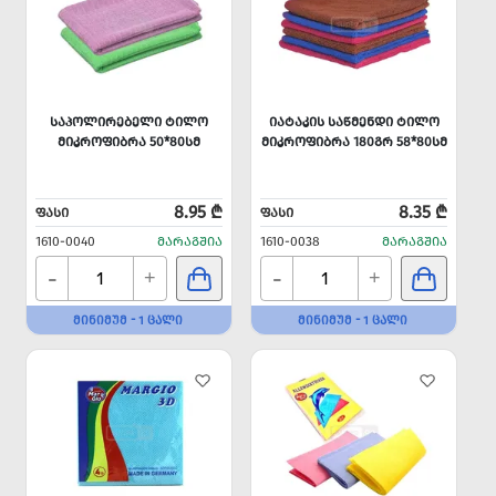
ᲡᲐᲞᲝᲚᲘᲠᲔᲑᲔᲚᲘ ᲢᲘᲚᲝ
ᲘᲐᲢᲐᲙᲘᲡ ᲡᲐᲬᲛᲔᲜᲓᲘ ᲢᲘᲚᲝ
ᲛᲘᲙᲠᲝᲤᲘᲑᲠᲐ 50*80ᲡᲛ
ᲛᲘᲙᲠᲝᲤᲘᲑᲠᲐ 180ᲒᲠ 58*80ᲡᲛ
8.95 ₾
8.35 ₾
ᲤᲐᲡᲘ
ᲤᲐᲡᲘ
1610-0040
ᲛᲐᲠᲐᲒᲨᲘᲐ
1610-0038
ᲛᲐᲠᲐᲒᲨᲘᲐ
-
-
+
+
ᲛᲘᲜᲘᲛᲣᲛ - 1 ᲪᲐᲚᲘ
ᲛᲘᲜᲘᲛᲣᲛ - 1 ᲪᲐᲚᲘ