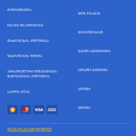
ᲠᲔᲒᲘᲡᲢᲠᲐᲪᲘᲐ
ᲩᲕᲔᲜ ᲨᲔᲡᲐᲮᲔᲑ
ᲬᲔᲡᲔᲑᲘ ᲓᲐ ᲞᲘᲠᲝᲑᲔᲑᲘ
ᲒᲕᲔᲙᲘᲗᲮᲔᲑᲘᲐᲜ
ᲓᲐᲑᲠᲣᲜᲔᲑᲘᲡ ᲞᲝᲚᲘᲢᲘᲙᲐ
ᲒᲐᲮᲓᲘ ᲞᲐᲠᲢᲜᲘᲝᲠᲘ
ᲓᲐᲑᲠᲣᲜᲔᲑᲘᲡ ᲤᲝᲠᲛᲐ
ᲡᲬᲠᲐᲤᲘ ᲒᲐᲓᲐᲮᲓᲐ
ᲞᲔᲠᲡᲝᲜᲐᲚᲣᲠᲘ ᲛᲝᲜᲐᲪᲔᲛᲔᲑᲘᲡ
ᲓᲐᲛᲣᲨᲐᲕᲔᲑᲘᲡ ᲞᲝᲚᲘᲢᲘᲙᲐ
ᲑᲚᲝᲒᲘ
ᲡᲐᲘᲢᲘᲡ ᲠᲣᲙᲐ
ᲕᲚᲝᲒᲘ
ᲓᲐᲒᲕᲘᲙᲐᲕᲨᲘᲠᲓᲘᲗ