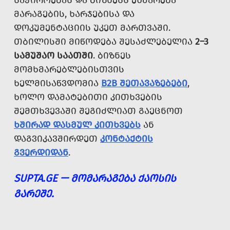
ᲡᲐᲭᲘᲠᲝᲔᲑᲐᲡ ᲓᲐ ᲑᲘᲖᲜᲔᲡᲡ ᲔᲮᲛᲐᲠᲔᲑᲐ
ᲛᲐᲠᲐᲒᲔᲑᲘᲡ, ᲮᲐᲠᲯᲔᲑᲘᲡᲐ ᲓᲐ
ᲓᲝᲙᲣᲛᲔᲜᲢᲐᲪᲘᲘᲡ ᲣᲙᲔᲗ ᲛᲐᲠᲗᲕᲐᲨᲘ.
ᲗᲑᲘᲚᲘᲡᲨᲘ ᲛᲘᲬᲝᲓᲔᲑᲐ ᲨᲔᲡᲐᲫᲚᲔᲑᲔᲚᲘᲐ
2–3
ᲡᲐᲛᲣᲨᲐᲝ ᲡᲐᲐᲗᲨᲘ
. ᲑᲘᲖᲜᲔᲡ
ᲛᲝᲛᲮᲛᲐᲠᲔᲑᲚᲔᲑᲘᲡᲗᲕᲘᲡ
ᲮᲔᲚᲛᲘᲡᲐᲬᲕᲓᲝᲛᲘᲐ
B2B ᲨᲔᲗᲐᲕᲐᲖᲔᲑᲔᲑᲘ
,
ᲮᲝᲚᲝ ᲓᲐᲛᲐᲢᲔᲑᲘᲗᲘ ᲙᲘᲗᲮᲕᲔᲑᲘᲡ
ᲨᲔᲛᲗᲮᲕᲔᲕᲐᲨᲘ ᲨᲔᲒᲘᲫᲚᲘᲐᲗ ᲒᲐᲔᲪᲜᲝᲗ
ᲮᲨᲘᲠᲐᲓ ᲓᲐᲡᲛᲣᲚ ᲙᲘᲗᲮᲕᲔᲑᲡ
ᲐᲜ
ᲓᲐᲒᲕᲘᲙᲐᲕᲨᲘᲠᲓᲔᲗ
ᲙᲝᲜᲢᲐᲥᲢᲘᲡ
ᲒᲕᲔᲠᲓᲘᲓᲐᲜ
.
SUPTA.GE — ᲛᲝᲛᲐᲠᲐᲒᲔᲑᲐ ᲥᲐᲝᲡᲘᲡ
ᲒᲐᲠᲔᲨᲔ.