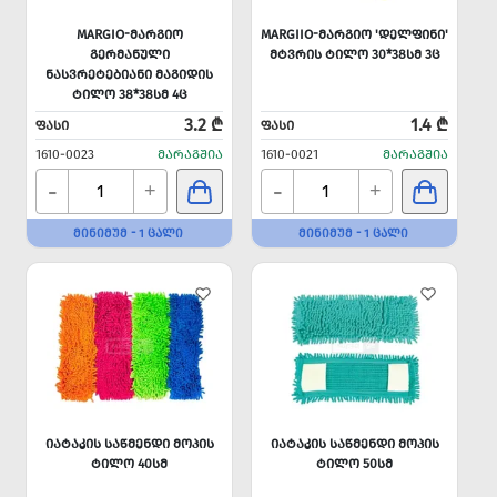
MARGIO-ᲛᲐᲠᲒᲘᲝ
MARGIIO-ᲛᲐᲠᲒᲘᲝ 'ᲓᲔᲚᲤᲘᲜᲘ'
ᲒᲔᲠᲛᲐᲜᲣᲚᲘ
ᲛᲢᲕᲠᲘᲡ ᲢᲘᲚᲝ 30*38ᲡᲛ 3Ც
ᲜᲐᲡᲕᲠᲔᲢᲔᲑᲘᲐᲜᲘ ᲛᲐᲒᲘᲓᲘᲡ
ᲢᲘᲚᲝ 38*38ᲡᲛ 4Ც
3.2 ₾
1.4 ₾
ᲤᲐᲡᲘ
ᲤᲐᲡᲘ
1610-0023
ᲛᲐᲠᲐᲒᲨᲘᲐ
1610-0021
ᲛᲐᲠᲐᲒᲨᲘᲐ
-
-
+
+
ᲛᲘᲜᲘᲛᲣᲛ - 1 ᲪᲐᲚᲘ
ᲛᲘᲜᲘᲛᲣᲛ - 1 ᲪᲐᲚᲘ
ᲘᲐᲢᲐᲙᲘᲡ ᲡᲐᲬᲛᲔᲜᲓᲘ ᲛᲝᲞᲘᲡ
ᲘᲐᲢᲐᲙᲘᲡ ᲡᲐᲬᲛᲔᲜᲓᲘ ᲛᲝᲞᲘᲡ
ᲢᲘᲚᲝ 40ᲡᲛ
ᲢᲘᲚᲝ 50ᲡᲛ