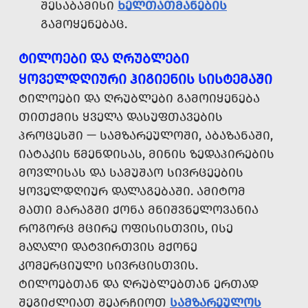
ᲨᲔᲡᲐᲑᲐᲛᲘᲡᲘ
ᲮᲔᲚᲗᲐᲗᲛᲐᲜᲔᲑᲘᲡ
ᲒᲐᲛᲝᲧᲔᲜᲔᲑᲐᲪ.
ᲢᲘᲚᲝᲔᲑᲘ ᲓᲐ ᲦᲠᲣᲑᲚᲔᲑᲘ
ᲧᲝᲕᲔᲚᲓᲦᲘᲣᲠᲘ ᲰᲘᲒᲘᲔᲜᲘᲡ ᲡᲘᲡᲢᲔᲛᲐᲨᲘ
ᲢᲘᲚᲝᲔᲑᲘ ᲓᲐ ᲦᲠᲣᲑᲚᲔᲑᲘ ᲒᲐᲛᲝᲘᲧᲔᲜᲔᲑᲐ
ᲗᲘᲗᲥᲛᲘᲡ ᲧᲕᲔᲚᲐ ᲓᲐᲡᲣᲤᲗᲐᲕᲔᲑᲘᲡ
ᲞᲠᲝᲪᲔᲡᲨᲘ — ᲡᲐᲛᲖᲐᲠᲔᲣᲚᲝᲨᲘ, ᲐᲑᲐᲖᲐᲜᲐᲨᲘ,
ᲘᲐᲢᲐᲙᲘᲡ ᲬᲛᲔᲜᲓᲘᲡᲐᲡ, ᲛᲘᲜᲘᲡ ᲖᲔᲓᲐᲞᲘᲠᲔᲑᲘᲡ
ᲛᲝᲕᲚᲘᲡᲐᲡ ᲓᲐ ᲡᲐᲛᲣᲨᲐᲝ ᲡᲘᲕᲠᲪᲔᲔᲑᲘᲡ
ᲧᲝᲕᲔᲚᲓᲦᲘᲣᲠ ᲓᲐᲚᲐᲒᲔᲑᲐᲨᲘ. ᲐᲛᲘᲢᲝᲛ
ᲛᲐᲗᲘ ᲛᲐᲠᲐᲒᲨᲘ ᲥᲝᲜᲐ ᲛᲜᲘᲨᲕᲜᲔᲚᲝᲕᲐᲜᲘᲐ
ᲠᲝᲒᲝᲠᲪ ᲛᲪᲘᲠᲔ ᲝᲤᲘᲡᲘᲡᲗᲕᲘᲡ, ᲘᲡᲔ
ᲛᲐᲦᲐᲚᲘ ᲓᲐᲢᲕᲘᲠᲗᲕᲘᲡ ᲛᲥᲝᲜᲔ
ᲙᲝᲛᲔᲠᲪᲘᲣᲚᲘ ᲡᲘᲕᲠᲪᲘᲡᲗᲕᲘᲡ.
ᲢᲘᲚᲝᲔᲑᲗᲐᲜ ᲓᲐ ᲦᲠᲣᲑᲚᲔᲑᲗᲐᲜ ᲔᲠᲗᲐᲓ
ᲨᲔᲒᲘᲫᲚᲘᲐᲗ ᲨᲔᲐᲠᲩᲘᲝᲗ
ᲡᲐᲛᲖᲐᲠᲔᲣᲚᲝᲡ