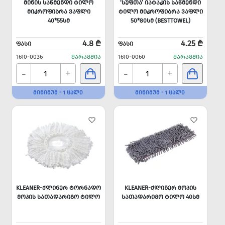
ᲛᲘᲜᲘᲡ ᲡᲐᲬᲛᲔᲜᲓᲘ ᲢᲘᲚᲝ
‘ᲡᲣᲤᲗᲐ’ ᲘᲐᲢᲐᲙᲘᲡ ᲡᲐᲬᲛᲔᲜᲓᲘ
ᲛᲘᲙᲠᲝᲤᲘᲑᲠᲐ ᲕᲐᲤᲚᲘ
ᲢᲘᲚᲝ ᲛᲘᲙᲠᲝᲤᲘᲑᲠᲐ ᲕᲐᲤᲚᲘ
40*55ᲡᲛ
50*80ᲡᲛ (BESTTOWEL)
4.8 ₾
4.25 ₾
ᲤᲐᲡᲘ
ᲤᲐᲡᲘ
1610-0036
ᲛᲐᲠᲐᲒᲨᲘᲐ
1610-0060
ᲛᲐᲠᲐᲒᲨᲘᲐ
-
-
+
+
ᲛᲘᲜᲘᲛᲣᲛ - 1 ᲪᲐᲚᲘ
ᲛᲘᲜᲘᲛᲣᲛ - 1 ᲪᲐᲚᲘ
KLEANER-ᲥᲚᲘᲜᲔᲠ ᲢᲝᲠᲜᲐᲓᲝ
KLEANER-ᲥᲚᲘᲜᲔᲠ ᲛᲝᲞᲘᲡ
ᲛᲝᲞᲘᲡ ᲡᲐᲗᲐᲓᲐᲠᲘᲒᲝ ᲢᲘᲚᲝ
ᲡᲐᲗᲐᲓᲐᲠᲘᲒᲝ ᲢᲘᲚᲝ 40ᲡᲛ