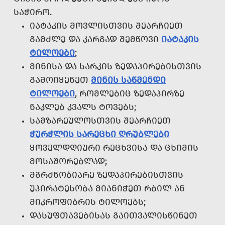
ᲡᲐᲭᲘᲠᲝ.
ᲘᲐᲢᲐᲙᲘᲡ ᲛᲝᲕᲚᲘᲡᲗᲕᲘᲡ ᲨᲔᲐᲠᲩᲘᲔᲗ
ᲒᲐᲛᲫᲚᲔ ᲓᲐ ᲙᲐᲠᲒᲐᲓ ᲨᲔᲛᲬᲝᲕᲘ
ᲘᲐᲢᲐᲙᲘᲡ
ᲢᲘᲚᲝᲔᲑᲘ
;
ᲛᲘᲜᲘᲡᲐ ᲓᲐ ᲡᲐᲠᲙᲘᲡ ᲖᲔᲓᲐᲞᲘᲠᲔᲑᲘᲡᲗᲕᲘᲡ
ᲒᲐᲛᲝᲘᲧᲔᲜᲔᲗ
ᲛᲘᲜᲘᲡ ᲡᲐᲬᲛᲔᲜᲓᲘ
ᲢᲘᲚᲝᲔᲑᲘ
, ᲠᲝᲛᲚᲔᲑᲘᲪ ᲖᲔᲓᲐᲞᲘᲠᲖᲔ
ᲜᲐᲙᲚᲔᲑ ᲙᲕᲐᲚᲡ ᲢᲝᲕᲔᲑᲡ;
ᲡᲐᲛᲖᲐᲠᲔᲣᲚᲝᲡᲗᲕᲘᲡ ᲨᲔᲐᲠᲩᲘᲔᲗ
ᲭᲣᲠᲭᲚᲘᲡ ᲡᲐᲠᲔᲪᲮᲘ ᲦᲠᲣᲑᲚᲔᲑᲘ
ᲧᲝᲕᲔᲚᲓᲦᲘᲣᲠᲘ ᲠᲔᲪᲮᲕᲘᲡᲐ ᲓᲐ ᲪᲮᲘᲛᲘᲡ
ᲛᲝᲡᲐᲨᲝᲠᲔᲑᲚᲐᲓ;
ᲛᲒᲠᲫᲜᲝᲑᲘᲐᲠᲔ ᲖᲔᲓᲐᲞᲘᲠᲔᲑᲘᲡᲗᲕᲘᲡ
ᲣᲞᲘᲠᲐᲢᲔᲡᲝᲑᲐ ᲛᲘᲐᲜᲘᲭᲔᲗ ᲠᲑᲘᲚ ᲐᲜ
ᲛᲘᲙᲠᲝᲤᲘᲑᲠᲘᲡ ᲢᲘᲚᲝᲔᲑᲡ;
ᲓᲐᲡᲣᲤᲗᲐᲕᲔᲑᲘᲡᲐᲡ ᲒᲐᲘᲗᲕᲐᲚᲘᲡᲬᲘᲜᲔᲗ