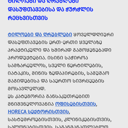
ᲢᲘᲚᲝᲔᲑᲘ ᲓᲐ ᲦᲠᲣᲑᲚᲔᲑᲘ
ᲓᲐᲡᲣᲤᲗᲐᲕᲔᲑᲘᲡᲐ ᲓᲐ ᲭᲣᲠᲭᲚᲘᲡ
ᲠᲔᲪᲮᲕᲘᲡᲗᲕᲘᲡ
ᲢᲘᲚᲝᲔᲑᲘ ᲓᲐ ᲦᲠᲣᲑᲚᲔᲑᲘ
ᲧᲝᲕᲔᲚᲓᲦᲘᲣᲠᲘ
ᲓᲐᲡᲣᲤᲗᲐᲕᲔᲑᲘᲡ ᲔᲠᲗ-ᲔᲠᲗᲘ ᲧᲕᲔᲚᲐᲖᲔ
ᲞᲠᲐᲥᲢᲘᲙᲣᲚᲘ ᲓᲐ ᲮᲨᲘᲠᲐᲓ ᲒᲐᲛᲝᲧᲔᲜᲔᲑᲐᲓᲘ
ᲞᲠᲝᲓᲣᲥᲢᲔᲑᲘᲐ. ᲘᲡᲘᲜᲘ ᲡᲐᲭᲘᲠᲝᲐ
ᲡᲐᲛᲖᲐᲠᲔᲣᲚᲝᲡ, ᲡᲕᲔᲚᲘ ᲬᲔᲠᲢᲘᲚᲔᲑᲘᲡ,
ᲘᲐᲢᲐᲙᲘᲡ, ᲛᲘᲜᲘᲡ ᲖᲔᲓᲐᲞᲘᲠᲔᲑᲘᲡ, ᲡᲐᲛᲣᲨᲐᲝ
ᲛᲐᲒᲘᲓᲔᲑᲘᲡᲐ ᲓᲐ ᲡᲐᲔᲠᲗᲝ ᲡᲘᲕᲠᲪᲔᲔᲑᲘᲡ
ᲛᲝᲡᲐᲕᲚᲔᲚᲐᲓ.
ᲔᲡ ᲙᲐᲢᲔᲒᲝᲠᲘᲐ ᲒᲐᲜᲡᲐᲙᲣᲗᲠᲔᲑᲘᲗ
ᲛᲜᲘᲨᲕᲜᲔᲚᲝᲕᲐᲜᲘᲐ
ᲝᲤᲘᲡᲔᲑᲘᲡᲗᲕᲘᲡ
,
HORECA ᲡᲔᲥᲢᲝᲠᲘᲡᲗᲕᲘᲡ
,
ᲡᲐᲡᲢᲣᲛᲠᲝᲔᲑᲘᲡᲗᲕᲘᲡ, ᲙᲚᲘᲜᲘᲙᲔᲑᲘᲡᲗᲕᲘᲡ,
ᲡᲐᲚᲝᲜᲔᲑᲘᲡᲗᲕᲘᲡ, ᲡᲐᲒᲐᲜᲛᲐᲜᲐᲗᲚᲔᲑᲚᲝ