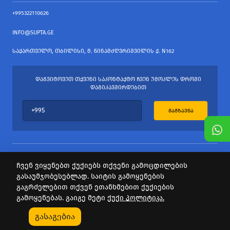
+995322110626
INFO@SUPTA.GE
ᲡᲐᲥᲐᲠᲗᲕᲔᲚᲝ, ᲗᲑᲘᲚᲘᲡᲘ, Მ. ᲬᲘᲜᲐᲛᲫᲦᲕᲠᲘᲨᲕᲘᲚᲘᲡ Ქ. N162
ᲓᲐᲒᲕᲘᲢᲝᲕᲔᲗ ᲗᲥᲕᲔᲜᲘ ᲡᲐᲙᲝᲜᲢᲐᲥᲢᲝ ᲩᲕᲔᲜ ᲣᲛᲝᲙᲚᲔᲡ ᲓᲠᲝᲨᲘ
ᲓᲐᲒᲘᲙᲐᲕᲨᲘᲠᲓᲔᲑᲘᲗ
ᲒᲐᲒᲖᲐᲕᲜᲐ
ჩვენ ვიყენებთ ქუქიებს თქვენი გამოცდილების
გასაუმჯობესებლად. საიტის გამოყენების
ყველა უფლება დაცულია
გაგრძელებით თქვენ ეთანხმებით ქუქიების
საიტის პროვაიდერი Webdoors.ge
გამოყენებას. გაიგე მეტი
ქუქი პოლიტიკა.
0
გასაგებია
Კატეგორიები
Აქციები
Კალათა
Პროფილი