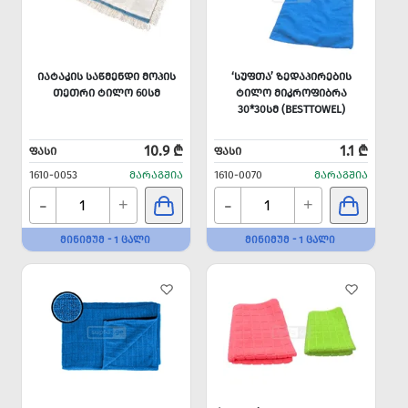
ᲘᲐᲢᲐᲙᲘᲡ ᲡᲐᲬᲛᲔᲜᲓᲘ ᲛᲝᲞᲘᲡ
‘ᲡᲣᲤᲗᲐ’ ᲖᲔᲓᲐᲞᲘᲠᲔᲑᲘᲡ
ᲗᲔᲗᲠᲘ ᲢᲘᲚᲝ 60ᲡᲛ
ᲢᲘᲚᲝ ᲛᲘᲙᲠᲝᲤᲘᲑᲠᲐ
30*30ᲡᲛ (BESTTOWEL)
10.9 ₾
1.1 ₾
ᲤᲐᲡᲘ
ᲤᲐᲡᲘ
1610-0053
ᲛᲐᲠᲐᲒᲨᲘᲐ
1610-0070
ᲛᲐᲠᲐᲒᲨᲘᲐ
-
-
+
+
ᲛᲘᲜᲘᲛᲣᲛ - 1 ᲪᲐᲚᲘ
ᲛᲘᲜᲘᲛᲣᲛ - 1 ᲪᲐᲚᲘ