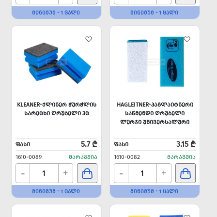
ᲛᲘᲜᲘᲛᲣᲛ - 1 ᲪᲐᲚᲘ
ᲛᲘᲜᲘᲛᲣᲛ - 1 ᲪᲐᲚᲘ
KLEANER-ᲥᲚᲘᲜᲔᲠ ᲭᲣᲠᲭᲚᲘᲡ
HAGLEITNER-ᲰᲐᲒᲚᲐᲘᲢᲜᲔᲠᲘ
ᲡᲐᲠᲔᲪᲮᲘ ᲦᲠᲣᲑᲔᲚᲘ 3Ც
ᲡᲐᲬᲛᲔᲜᲓᲘ ᲦᲠᲣᲑᲔᲚᲘ
ᲚᲣᲠᲯᲘ ᲣᲜᲘᲕᲔᲠᲡᲐᲚᲣᲠᲘ
5.7 ₾
3.15 ₾
ᲤᲐᲡᲘ
ᲤᲐᲡᲘ
1610-0089
ᲛᲐᲠᲐᲒᲨᲘᲐ
1610-0082
ᲛᲐᲠᲐᲒᲨᲘᲐ
-
-
+
+
ᲛᲘᲜᲘᲛᲣᲛ - 1 ᲪᲐᲚᲘ
ᲛᲘᲜᲘᲛᲣᲛ - 1 ᲪᲐᲚᲘ