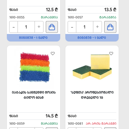
12.5 ₾
13.5 ₾
ᲤᲐᲡᲘ
ᲤᲐᲡᲘ
1610-0055
ᲛᲐᲠᲐᲒᲨᲘᲐ
1610-0057
ᲛᲐᲠᲐᲒᲨᲘᲐ
-
-
+
+
ᲛᲘᲜᲘᲛᲣᲛ - 1 ᲪᲐᲚᲘ
ᲛᲘᲜᲘᲛᲣᲛ - 1 ᲪᲐᲚᲘ
ᲘᲐᲢᲐᲙᲘᲡ ᲡᲐᲬᲛᲔᲜᲓᲘ ᲛᲝᲞᲘᲡ
'ᲡᲣᲤᲗᲐ' ᲞᲠᲝᲤᲔᲡᲘᲝᲜᲐᲚᲘ
ᲢᲘᲚᲝ 60ᲡᲛ
ᲦᲠᲣᲑᲔᲚᲘ 1Ც
14.5 ₾
ᲤᲐᲡᲘ
ᲤᲐᲡᲘ
1610-0059
ᲛᲐᲠᲐᲒᲨᲘᲐ
1610-0081
ᲐᲠ ᲐᲠᲘᲡ ᲛᲐᲠᲐᲒᲨᲘ