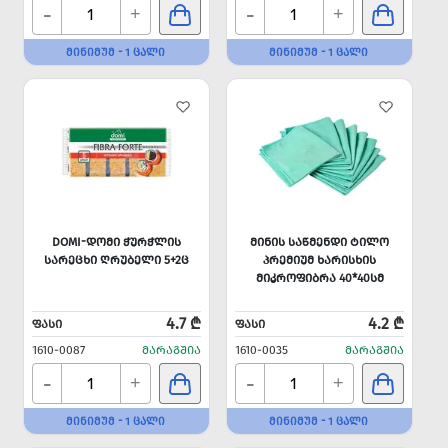
-
-
+
+
ᲛᲘᲜᲘᲛᲣᲛ - 1 ᲪᲐᲚᲘ
ᲛᲘᲜᲘᲛᲣᲛ - 1 ᲪᲐᲚᲘ
DOMI-ᲓᲝᲛᲘ ᲭᲣᲠᲭᲚᲘᲡ
ᲛᲘᲜᲘᲡ ᲡᲐᲬᲛᲔᲜᲓᲘ ᲢᲘᲚᲝ
ᲡᲐᲠᲔᲪᲮᲘ ᲦᲠᲣᲑᲔᲚᲘ 5+2Ც
ᲞᲠᲔᲛᲘᲣᲛ ᲮᲐᲠᲘᲡᲮᲘᲡ
ᲛᲘᲙᲠᲝᲤᲘᲑᲠᲐ 40*40ᲡᲛ
4.7 ₾
4.2 ₾
ᲤᲐᲡᲘ
ᲤᲐᲡᲘ
1610-0087
ᲛᲐᲠᲐᲒᲨᲘᲐ
1610-0035
ᲛᲐᲠᲐᲒᲨᲘᲐ
-
-
+
+
ᲛᲘᲜᲘᲛᲣᲛ - 1 ᲪᲐᲚᲘ
ᲛᲘᲜᲘᲛᲣᲛ - 1 ᲪᲐᲚᲘ