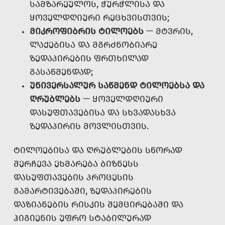
ᲡᲐᲛᲖᲐᲠᲔᲣᲚᲝᲡ, ᲭᲣᲠᲭᲚᲘᲡᲐ ᲓᲐ
ᲧᲝᲕᲔᲚᲓᲦᲘᲣᲠᲘ ᲠᲔᲪᲮᲕᲘᲡᲗᲕᲘᲡ;
ᲛᲘᲙᲠᲝᲤᲘᲑᲠᲘᲡ ᲢᲘᲚᲝᲔᲑᲡ
— ᲛᲢᲕᲠᲘᲡ,
ᲚᲐᲥᲔᲑᲘᲡᲐ ᲓᲐ ᲛᲒᲠᲫᲜᲝᲑᲘᲐᲠᲔ
ᲖᲔᲓᲐᲞᲘᲠᲔᲑᲘᲡ ᲤᲠᲗᲮᲘᲚᲐᲓ
ᲒᲐᲡᲐᲬᲛᲔᲜᲓᲐᲓ;
ᲣᲜᲘᲕᲔᲠᲡᲐᲚᲣᲠ ᲡᲐᲬᲛᲔᲜᲓ ᲢᲘᲚᲝᲔᲑᲡᲐ ᲓᲐ
ᲦᲠᲣᲑᲚᲔᲑᲡ
— ᲧᲝᲕᲔᲚᲓᲦᲘᲣᲠᲘ
ᲓᲐᲡᲣᲤᲗᲐᲕᲔᲑᲘᲡᲐ ᲓᲐ ᲡᲮᲕᲐᲓᲐᲡᲮᲕᲐ
ᲖᲔᲓᲐᲞᲘᲠᲘᲡ ᲛᲝᲕᲚᲘᲡᲗᲕᲘᲡ.
ᲢᲘᲚᲝᲔᲑᲘᲡᲐ ᲓᲐ ᲦᲠᲣᲑᲚᲔᲑᲘᲡ ᲡᲬᲝᲠᲐᲓ
ᲨᲔᲠᲩᲔᲕᲐ ᲔᲮᲛᲐᲠᲔᲑᲐ ᲑᲘᲖᲜᲔᲡᲡ
ᲓᲐᲡᲣᲤᲗᲐᲕᲔᲑᲘᲡ ᲞᲠᲝᲪᲔᲡᲘᲡ
ᲒᲐᲛᲐᲠᲢᲘᲕᲔᲑᲐᲨᲘ, ᲖᲔᲓᲐᲞᲘᲠᲔᲑᲘᲡ
ᲓᲐᲖᲘᲐᲜᲔᲑᲘᲡ ᲠᲘᲡᲙᲘᲡ ᲨᲔᲛᲪᲘᲠᲔᲑᲐᲨᲘ ᲓᲐ
ᲰᲘᲒᲘᲔᲜᲘᲡ ᲣᲤᲠᲝ ᲡᲢᲐᲑᲘᲚᲣᲠᲐᲓ