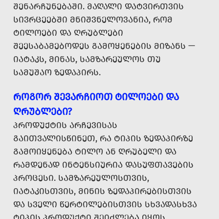
ᲨᲔᲜᲐᲠᲩᲣᲜᲔᲑᲐᲨᲘ. ᲛᲐᲦᲐᲚᲘ ᲓᲐᲢᲕᲘᲠᲗᲕᲘᲡ
ᲡᲘᲕᲠᲪᲔᲔᲑᲨᲘ ᲛᲜᲘᲨᲕᲜᲔᲚᲝᲕᲐᲜᲘᲐ, ᲠᲝᲛ
ᲢᲘᲚᲝᲔᲑᲘ ᲓᲐ ᲦᲠᲣᲑᲚᲔᲑᲘ
ᲨᲔᲔᲡᲐᲑᲐᲛᲔᲑᲝᲓᲔᲡ ᲒᲐᲛᲝᲧᲔᲜᲔᲑᲘᲡ ᲛᲘᲖᲐᲜᲡ —
ᲘᲐᲢᲐᲙᲡ, ᲛᲘᲜᲐᲡ, ᲡᲐᲛᲖᲐᲠᲔᲣᲚᲝᲡ ᲗᲣ
ᲡᲐᲛᲣᲨᲐᲝ ᲖᲔᲓᲐᲞᲘᲠᲡ.
ᲠᲝᲒᲝᲠ ᲨᲔᲕᲐᲠᲩᲘᲝᲗ ᲢᲘᲚᲝᲔᲑᲘ ᲓᲐ
ᲦᲠᲣᲑᲚᲔᲑᲘ?
ᲞᲠᲝᲓᲣᲥᲢᲘᲡ ᲐᲠᲩᲔᲕᲘᲡᲐᲡ
ᲒᲐᲘᲗᲕᲐᲚᲘᲡᲬᲘᲜᲔᲗ, ᲠᲐ ᲢᲘᲞᲘᲡ ᲖᲔᲓᲐᲞᲘᲠᲖᲔ
ᲒᲐᲛᲝᲘᲧᲔᲜᲔᲑᲐ ᲢᲘᲚᲝ ᲐᲜ ᲦᲠᲣᲑᲔᲚᲘ ᲓᲐ
ᲠᲐᲛᲓᲔᲜᲐᲓ ᲘᲜᲢᲔᲜᲡᲘᲣᲠᲘᲐ ᲓᲐᲡᲣᲤᲗᲐᲕᲔᲑᲘᲡ
ᲞᲠᲝᲪᲔᲡᲘ. ᲡᲐᲛᲖᲐᲠᲔᲣᲚᲝᲡᲗᲕᲘᲡ,
ᲘᲐᲢᲐᲙᲘᲡᲗᲕᲘᲡ, ᲛᲘᲜᲘᲡ ᲖᲔᲓᲐᲞᲘᲠᲔᲑᲘᲡᲗᲕᲘᲡ
ᲓᲐ ᲡᲕᲔᲚᲘ ᲬᲔᲠᲢᲘᲚᲔᲑᲘᲡᲗᲕᲘᲡ ᲡᲮᲕᲐᲓᲐᲡᲮᲕᲐ
ᲢᲘᲞᲘᲡ ᲞᲠᲝᲓᲣᲥᲢᲘ ᲨᲔᲘᲫᲚᲔᲑᲐ ᲘᲧᲝᲡ