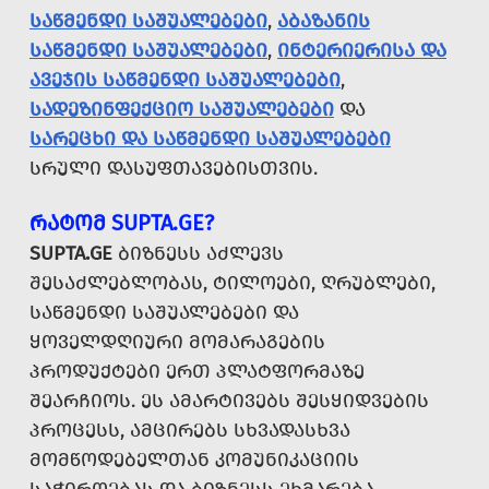
ᲡᲐᲬᲛᲔᲜᲓᲘ ᲡᲐᲨᲣᲐᲚᲔᲑᲔᲑᲘ
,
ᲐᲑᲐᲖᲐᲜᲘᲡ
ᲡᲐᲬᲛᲔᲜᲓᲘ ᲡᲐᲨᲣᲐᲚᲔᲑᲔᲑᲘ
,
ᲘᲜᲢᲔᲠᲘᲔᲠᲘᲡᲐ ᲓᲐ
ᲐᲕᲔᲯᲘᲡ ᲡᲐᲬᲛᲔᲜᲓᲘ ᲡᲐᲨᲣᲐᲚᲔᲑᲔᲑᲘ
,
ᲡᲐᲓᲔᲖᲘᲜᲤᲔᲥᲪᲘᲝ ᲡᲐᲨᲣᲐᲚᲔᲑᲔᲑᲘ
ᲓᲐ
ᲡᲐᲠᲔᲪᲮᲘ ᲓᲐ ᲡᲐᲬᲛᲔᲜᲓᲘ ᲡᲐᲨᲣᲐᲚᲔᲑᲔᲑᲘ
ᲡᲠᲣᲚᲘ ᲓᲐᲡᲣᲤᲗᲐᲕᲔᲑᲘᲡᲗᲕᲘᲡ.
ᲠᲐᲢᲝᲛ SUPTA.GE?
SUPTA.GE
ᲑᲘᲖᲜᲔᲡᲡ ᲐᲫᲚᲔᲕᲡ
ᲨᲔᲡᲐᲫᲚᲔᲑᲚᲝᲑᲐᲡ, ᲢᲘᲚᲝᲔᲑᲘ, ᲦᲠᲣᲑᲚᲔᲑᲘ,
ᲡᲐᲬᲛᲔᲜᲓᲘ ᲡᲐᲨᲣᲐᲚᲔᲑᲔᲑᲘ ᲓᲐ
ᲧᲝᲕᲔᲚᲓᲦᲘᲣᲠᲘ ᲛᲝᲛᲐᲠᲐᲒᲔᲑᲘᲡ
ᲞᲠᲝᲓᲣᲥᲢᲔᲑᲘ ᲔᲠᲗ ᲞᲚᲐᲢᲤᲝᲠᲛᲐᲖᲔ
ᲨᲔᲐᲠᲩᲘᲝᲡ. ᲔᲡ ᲐᲛᲐᲠᲢᲘᲕᲔᲑᲡ ᲨᲔᲡᲧᲘᲓᲕᲔᲑᲘᲡ
ᲞᲠᲝᲪᲔᲡᲡ, ᲐᲛᲪᲘᲠᲔᲑᲡ ᲡᲮᲕᲐᲓᲐᲡᲮᲕᲐ
ᲛᲝᲛᲬᲝᲓᲔᲑᲔᲚᲗᲐᲜ ᲙᲝᲛᲣᲜᲘᲙᲐᲪᲘᲘᲡ