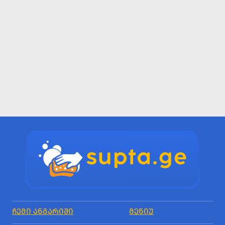
ᲩᲔᲛᲘ ᲐᲜᲒᲐᲠᲘᲨᲘ
ᲛᲔᲜᲘᲣ