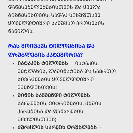
ᲓᲐᲬᲔᲡᲔᲑᲣᲚᲔᲑᲔᲑᲘᲡᲗᲕᲘᲡ ᲓᲐ ᲧᲕᲔᲚᲐ
ᲑᲘᲖᲜᲔᲡᲘᲡᲗᲕᲘᲡ, ᲡᲐᲓᲐᲪ ᲡᲘᲡᲣᲤᲗᲐᲕᲔ
ᲧᲝᲕᲔᲚᲓᲦᲘᲣᲠᲘ ᲡᲐᲛᲣᲨᲐᲝ ᲞᲠᲝᲪᲔᲡᲘᲡ
ᲜᲐᲬᲘᲚᲘᲐ.
ᲠᲐᲡ ᲛᲝᲘᲪᲐᲕᲡ ᲢᲘᲚᲝᲔᲑᲘᲡᲐ ᲓᲐ
ᲦᲠᲣᲑᲚᲔᲑᲘᲡ ᲙᲐᲢᲔᲒᲝᲠᲘᲐ?
ᲘᲐᲢᲐᲙᲘᲡ ᲢᲘᲚᲝᲔᲑᲡ
— ᲘᲐᲢᲐᲙᲘᲡ,
ᲛᲔᲢᲚᲐᲮᲘᲡ, ᲚᲐᲛᲘᲜᲐᲢᲘᲡᲐ ᲓᲐ ᲡᲐᲔᲠᲗᲝ
ᲡᲘᲕᲠᲪᲔᲔᲑᲘᲡ ᲧᲝᲕᲔᲚᲓᲦᲘᲣᲠᲘ
ᲬᲛᲔᲜᲓᲘᲡᲗᲕᲘᲡ;
ᲛᲘᲜᲘᲡ ᲡᲐᲬᲛᲔᲜᲓᲘ ᲢᲘᲚᲝᲔᲑᲡ
—
ᲡᲐᲠᲙᲔᲔᲑᲘᲡ, ᲕᲘᲢᲠᲘᲜᲔᲑᲘᲡ, ᲨᲣᲨᲘᲡ
ᲙᲐᲠᲔᲑᲘᲡᲐ ᲓᲐ ᲤᲐᲜᲯᲠᲔᲑᲘᲡ
ᲛᲝᲕᲚᲘᲡᲗᲕᲘᲡ;
ᲭᲣᲠᲭᲚᲘᲡ ᲡᲐᲠᲔᲪᲮ ᲦᲠᲣᲑᲚᲔᲑᲡ
—