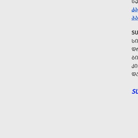
Ს
Კ
ᲞᲐ
SU
Ს
Დ
Ბ
Კ
Დ
S