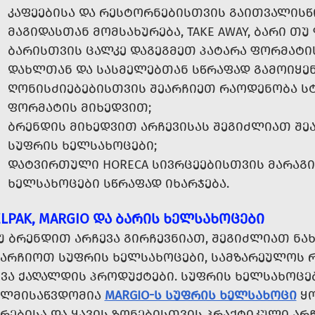
ᲙᲐᲤᲔᲔᲑᲘᲡᲐ ᲓᲐ ᲠᲔᲡᲢᲝᲠᲜᲔᲑᲘᲡᲗᲕᲘᲡ ᲒᲐᲘᲗᲕᲐᲚᲘᲡᲬ
ᲛᲐᲒᲘᲓᲐᲡᲗᲐᲜ ᲛᲝᲛᲡᲐᲮᲣᲠᲔᲑᲐ, TAKE AWAY, ᲑᲐᲠᲘ ᲗᲣ
ᲑᲐᲠᲘᲡᲗᲕᲘᲡ ᲪᲐᲚᲙᲔ ᲓᲐᲒᲔᲒᲛᲔᲗ ᲞᲐᲢᲐᲠᲐ ᲤᲝᲠᲛᲐᲢᲘ
ᲓᲐᲮᲚᲗᲐᲜ ᲓᲐ ᲡᲐᲡᲛᲔᲚᲔᲑᲗᲐᲜ ᲡᲬᲠᲐᲤᲐᲓ ᲒᲐᲛᲝᲘᲧᲔᲜ
ᲦᲝᲜᲘᲡᲫᲘᲔᲑᲔᲑᲘᲡᲗᲕᲘᲡ ᲨᲔᲐᲠᲩᲘᲔᲗ ᲠᲐᲝᲓᲔᲜᲝᲑᲐ ᲡᲢ
ᲤᲝᲠᲛᲐᲢᲘᲡ ᲛᲘᲮᲔᲓᲕᲘᲗ;
ᲑᲠᲔᲜᲓᲘᲡ ᲛᲘᲮᲔᲓᲕᲘᲗ ᲐᲠᲩᲔᲕᲘᲡᲐᲡ ᲨᲔᲒᲘᲫᲚᲘᲐᲗ ᲨᲔᲐ
ᲡᲣᲤᲠᲘᲡ ᲮᲔᲚᲡᲐᲮᲝᲪᲔᲑᲘ;
ᲓᲐᲢᲕᲘᲠᲗᲣᲚᲘ HORECA ᲡᲘᲕᲠᲪᲔᲔᲑᲘᲡᲗᲕᲘᲡ ᲛᲐᲠᲐᲒᲘ 
ᲮᲔᲚᲡᲐᲮᲝᲪᲔᲑᲘ ᲡᲬᲠᲐᲤᲐᲓ ᲘᲮᲐᲠᲯᲔᲑᲐ.
ELPAK, MARGIO ᲓᲐ ᲑᲐᲠᲘᲡ ᲮᲔᲚᲡᲐᲮᲝᲪᲔᲑᲘ
Უ ᲑᲠᲔᲜᲓᲘᲗ ᲐᲠᲩᲔᲕᲐ ᲒᲘᲠᲩᲔᲕᲜᲘᲐᲗ, ᲨᲔᲒᲘᲫᲚᲘᲐᲗ Ნ
ᲔᲐᲠᲩᲘᲝᲗ ᲡᲣᲤᲠᲘᲡ ᲮᲔᲚᲡᲐᲮᲝᲪᲔᲑᲘ, ᲡᲐᲛᲖᲐᲠᲔᲣᲚᲝᲡ 
ᲮᲕᲐ ᲥᲐᲦᲐᲚᲓᲘᲡ ᲞᲠᲝᲓᲣᲥᲢᲔᲑᲘ. ᲡᲣᲤᲠᲘᲡ ᲮᲔᲚᲡᲐᲮᲝᲪᲔᲑ
ᲔᲚᲛᲘᲡᲐᲬᲕᲓᲝᲛᲘᲐ
MARGIO-Ს ᲡᲣᲤᲠᲘᲡ ᲮᲔᲚᲡᲐᲮᲝᲪᲘ
ᲧᲝ
ᲐᲠᲔᲑᲘᲡᲐ ᲓᲐ ᲧᲐᲕᲘᲡ ᲖᲝᲜᲔᲑᲘᲡᲗᲕᲘᲡ ᲞᲠᲐᲥᲢᲘᲙᲣᲚᲘ ᲐᲠ