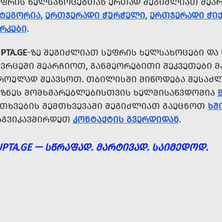
ᲣᲤᲠᲘᲡ ᲮᲔᲚᲡᲐᲮᲝᲪᲔᲑᲗᲐᲜ ᲔᲠᲗᲐᲓ ᲨᲔᲒᲘᲫᲚᲘᲐᲗ ᲨᲔ
ᲐᲢᲔᲒᲝᲠᲘᲐ
,
ᲔᲠᲗᲯᲔᲠᲐᲓᲘ ᲭᲣᲠᲭᲔᲚᲘ
,
ᲔᲠᲗᲯᲔᲠᲐᲓᲘ ᲭᲘᲥ
ᲠᲙᲔᲑᲘ
.
PTA.GE
-ᲖᲔ ᲨᲔᲒᲘᲫᲚᲘᲐᲗ ᲡᲣᲤᲠᲘᲡ ᲮᲔᲚᲡᲐᲮᲝᲪᲔᲑᲘ ᲓᲐ
ᲘᲕᲠᲪᲔᲨᲘ ᲨᲔᲐᲠᲩᲘᲝᲗ, ᲒᲐᲜᲛᲔᲝᲠᲔᲑᲘᲗᲘ ᲨᲔᲙᲕᲔᲗᲔᲑᲘ Მ
ᲠᲝᲣᲚᲐᲓ ᲨᲔᲐᲕᲡᲝᲗ. ᲗᲑᲘᲚᲘᲡᲨᲘ ᲛᲘᲬᲝᲓᲔᲑᲐ ᲨᲔᲡᲐᲫ
ᲘᲖᲜᲔᲡ ᲛᲝᲛᲮᲛᲐᲠᲔᲑᲚᲔᲑᲘᲡᲗᲕᲘᲡ ᲮᲔᲚᲛᲘᲡᲐᲬᲕᲓᲝᲛᲘᲐ
ᲘᲗᲮᲕᲔᲑᲘᲡ ᲨᲔᲛᲗᲮᲕᲔᲕᲐᲨᲘ ᲨᲔᲒᲘᲫᲚᲘᲐᲗ ᲒᲐᲔᲪᲜᲝᲗ
ᲮᲨ
ᲐᲒᲕᲘᲙᲐᲕᲨᲘᲠᲓᲔᲗ
ᲙᲝᲜᲢᲐᲥᲢᲘᲡ ᲒᲕᲔᲠᲓᲘᲓᲐᲜ
.
UPTA.GE — ᲡᲬᲠᲐᲤᲐᲓ. ᲛᲐᲠᲢᲘᲕᲐᲓ. ᲡᲐᲘᲛᲔᲓᲝᲓ.