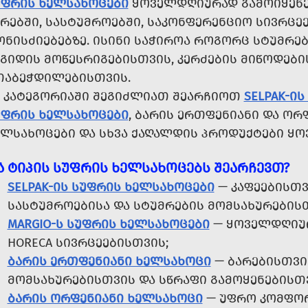
ᲣᲤᲠᲘᲡ ᲮᲔᲚᲡᲐᲮᲝᲪᲔᲑᲘ
ᲧᲝᲕᲔᲚᲓᲦᲘᲣᲠᲐᲓ ᲒᲐᲛᲝᲘᲧᲔᲜᲔᲑ
ᲠᲔᲑᲨᲘ, ᲡᲐᲡᲢᲣᲛᲠᲝᲔᲑᲨᲘ, ᲡᲐᲙᲝᲜᲤᲔᲠᲔᲜᲪᲘᲝ ᲡᲘᲕᲠᲪᲔᲔ
ᲝᲜᲘᲡᲫᲘᲔᲑᲔᲑᲖᲔ. ᲘᲡᲘᲜᲘ ᲡᲐᲭᲘᲠᲝᲐ ᲠᲝᲒᲝᲠᲪ ᲡᲢᲣᲛᲠᲔᲑ
ᲐᲒᲘᲓᲘᲡ ᲛᲝᲬᲔᲡᲠᲘᲒᲔᲑᲘᲡᲗᲕᲘᲡ, ᲙᲔᲠᲫᲔᲑᲘᲡ ᲛᲘᲬᲝᲓᲔᲑ
ᲗᲐᲑᲔᲭᲓᲘᲚᲔᲑᲘᲡᲗᲕᲘᲡ.
Მ ᲙᲐᲢᲔᲒᲝᲠᲘᲐᲨᲘ ᲨᲔᲒᲘᲫᲚᲘᲐᲗ ᲨᲔᲐᲠᲩᲘᲝᲗ
SELPAK-Ი
ᲣᲤᲠᲘᲡ ᲮᲔᲚᲡᲐᲮᲝᲪᲔᲑᲘ
, ᲑᲐᲠᲘᲡ ᲔᲠᲗᲤᲔᲜᲘᲐᲜᲘ ᲓᲐ ᲝᲠ
ᲔᲚᲡᲐᲮᲝᲪᲔᲑᲘ ᲓᲐ ᲡᲮᲕᲐ ᲥᲐᲦᲐᲚᲓᲘᲡ ᲞᲠᲝᲓᲣᲥᲢᲔᲑᲘ Ყ
Ა ᲢᲘᲞᲘᲡ ᲡᲣᲤᲠᲘᲡ ᲮᲔᲚᲡᲐᲮᲝᲪᲔᲑᲡ ᲨᲔᲐᲠᲩᲔᲕᲗ?
SELPAK-ᲘᲡ ᲡᲣᲤᲠᲘᲡ ᲮᲔᲚᲡᲐᲮᲝᲪᲔᲑᲘ
— ᲙᲐᲤᲔᲔᲑᲘᲡᲗᲕ
ᲡᲐᲡᲢᲣᲛᲠᲝᲔᲑᲘᲡᲐ ᲓᲐ ᲡᲢᲣᲛᲠᲔᲑᲘᲡ ᲛᲝᲛᲡᲐᲮᲣᲠᲔᲑᲘᲡᲗ
MARGIO-Ს ᲡᲣᲤᲠᲘᲡ ᲮᲔᲚᲡᲐᲮᲝᲪᲔᲑᲘ
— ᲧᲝᲕᲔᲚᲓᲦᲘᲣᲠ
HORECA ᲡᲘᲕᲠᲪᲔᲔᲑᲘᲡᲗᲕᲘᲡ;
ᲑᲐᲠᲘᲡ ᲔᲠᲗᲤᲔᲜᲘᲐᲜᲘ ᲮᲔᲚᲡᲐᲮᲝᲪᲘ
— ᲑᲐᲠᲔᲑᲘᲡᲗᲕᲘ
ᲛᲝᲛᲡᲐᲮᲣᲠᲔᲑᲘᲡᲗᲕᲘᲡ ᲓᲐ ᲡᲬᲠᲐᲤᲘ ᲒᲐᲛᲝᲧᲔᲜᲔᲑᲘᲡᲗᲕ
ᲑᲐᲠᲘᲡ ᲝᲠᲤᲔᲜᲘᲐᲜᲘ ᲮᲔᲚᲡᲐᲮᲝᲪᲘ
— ᲣᲤᲠᲝ ᲙᲝᲛᲤᲝᲠ