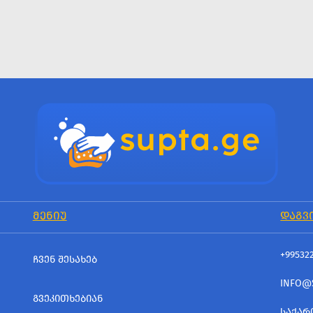
ᲛᲔᲜᲘᲣ
ᲓᲐᲒᲕ
+99532
ᲩᲕᲔᲜ ᲨᲔᲡᲐᲮᲔᲑ
INFO@
ᲒᲕᲔᲙᲘᲗᲮᲔᲑᲘᲐᲜ
ᲡᲐᲥᲐᲠ