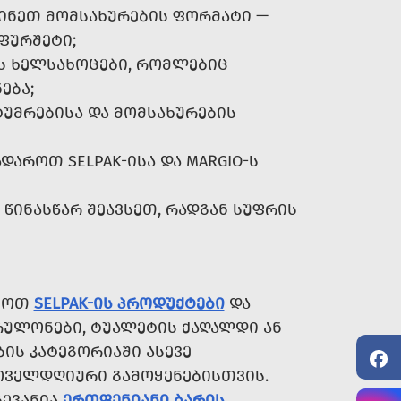
ᲘᲜᲔᲗ ᲛᲝᲛᲡᲐᲮᲣᲠᲔᲑᲘᲡ ᲤᲝᲠᲛᲐᲢᲘ —
 ᲤᲣᲠᲨᲔᲢᲘ;
Ს ᲮᲔᲚᲡᲐᲮᲝᲪᲔᲑᲘ, ᲠᲝᲛᲚᲔᲑᲘᲪ
ᲔᲑᲐ;
ᲣᲛᲠᲔᲑᲘᲡᲐ ᲓᲐ ᲛᲝᲛᲡᲐᲮᲣᲠᲔᲑᲘᲡ
ᲓᲐᲠᲝᲗ SELPAK-ᲘᲡᲐ ᲓᲐ MARGIO-Ს
ᲬᲘᲜᲐᲡᲬᲐᲠ ᲨᲔᲐᲕᲡᲔᲗ, ᲠᲐᲓᲒᲐᲜ ᲡᲣᲤᲠᲘᲡ
ᲐᲮᲝᲗ
SELPAK-ᲘᲡ ᲞᲠᲝᲓᲣᲥᲢᲔᲑᲘ
ᲓᲐ
ᲠᲣᲚᲝᲜᲔᲑᲘ, ᲢᲣᲐᲚᲔᲢᲘᲡ ᲥᲐᲦᲐᲚᲓᲘ ᲐᲜ
ᲘᲡ ᲙᲐᲢᲔᲒᲝᲠᲘᲐᲨᲘ ᲐᲡᲔᲕᲔ
ᲕᲔᲚᲓᲦᲘᲣᲠᲘ ᲒᲐᲛᲝᲧᲔᲜᲔᲑᲘᲡᲗᲕᲘᲡ.
ᲩᲔᲕᲐᲜᲘᲐ
ᲔᲠᲗᲤᲔᲜᲘᲐᲜᲘ ᲑᲐᲠᲘᲡ