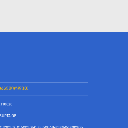
ᲘᲙᲐᲕᲨᲘᲠᲓᲘᲗ
2110626
SUPTA.GE
ᲗᲕᲔᲚᲝ, ᲗᲑᲘᲚᲘᲡᲘ, Მ. ᲬᲘᲜᲐᲛᲫᲦᲕᲠᲘᲨᲕᲘᲚᲘᲡ