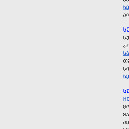
Ხ
Მ
Ს
Ს
Კ
Ს
Თ
ᲡᲘ
Ხ
Ს
H
ᲧᲝ
ᲧᲐ
ᲨᲔ