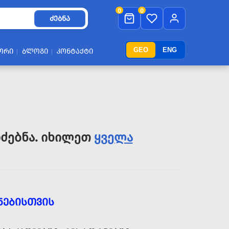
0
0
ᲫᲔᲑᲜᲐ
GEO
ENG
ᲝᲠᲘ
ᲑᲚᲝᲒᲘ
ᲙᲝᲜᲢᲐᲥᲢᲘ
ძებნა. იხილეთ
ყველა
ᲜᲔᲑᲘᲡᲗᲕᲘᲡ