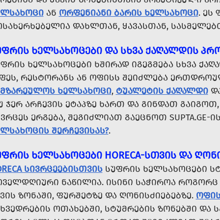
ᲔᲚᲡᲐᲮᲝᲪᲘ
ᲐᲜ
ᲝᲠᲤᲔᲜᲘᲐᲜᲘ ᲑᲐᲠᲘᲡ ᲮᲔᲚᲡᲐᲮᲝᲪᲘ
. ᲔᲡ
ᲝᲡᲐᲮᲔᲠᲮᲔᲑᲔᲚᲘᲐ ᲓᲐᲮᲚᲗᲐᲜ, ᲧᲐᲕᲐᲡᲗᲐᲜ, ᲡᲐᲡᲛᲔᲚᲔᲑᲗ
ᲣᲤᲠᲘᲡ ᲮᲔᲚᲡᲐᲮᲝᲪᲔᲑᲘ ᲓᲐ ᲡᲮᲕᲐ ᲥᲐᲦᲐᲚᲓᲘᲡ ᲞᲠ
ᲣᲤᲠᲘᲡ ᲮᲔᲚᲡᲐᲮᲝᲪᲔᲑᲘ ᲮᲨᲘᲠᲐᲓ ᲘᲒᲔᲒᲛᲔᲑᲐ ᲡᲮᲕᲐ ᲥᲐ
ᲐᲤᲔᲡ, ᲠᲔᲡᲢᲝᲠᲐᲜᲡ ᲐᲜ ᲝᲤᲘᲡᲡ ᲨᲔᲘᲫᲚᲔᲑᲐ ᲔᲠᲗᲓᲠᲝ
ᲐᲛᲖᲐᲠᲔᲣᲚᲝᲡ ᲮᲔᲚᲡᲐᲮᲝᲪᲘ
,
ᲢᲣᲐᲚᲔᲢᲘᲡ ᲥᲐᲦᲐᲚᲓᲘ
Დ
Უ ᲯᲔᲠ ᲐᲠᲩᲔᲕᲘᲡ ᲔᲢᲐᲞᲖᲔ ᲮᲐᲠᲗ ᲓᲐ ᲒᲘᲜᲓᲐᲗ ᲒᲐᲘᲒᲝ
ᲕᲠᲪᲔᲡ ᲔᲠᲒᲔᲑᲐ, ᲨᲔᲒᲘᲫᲚᲘᲐᲗ ᲒᲐᲔᲪᲜᲝᲗ SUPTA.GE-
ᲔᲚᲡᲐᲮᲝᲪᲘᲡ ᲨᲔᲠᲩᲔᲕᲘᲡᲐᲡ?
.
ᲣᲤᲠᲘᲡ ᲮᲔᲚᲡᲐᲮᲝᲪᲔᲑᲘ HORECA-ᲡᲗᲕᲘᲡ ᲓᲐ ᲦᲝᲜ
ORECA ᲡᲘᲕᲠᲪᲔᲔᲑᲘᲡᲗᲕᲘᲡ
ᲡᲣᲤᲠᲘᲡ ᲮᲔᲚᲡᲐᲮᲝᲪᲔᲑᲘ ᲡᲢ
ᲕᲔᲚᲓᲦᲘᲣᲠᲘ ᲜᲐᲬᲘᲚᲘᲐ. ᲘᲡᲘᲜᲘ ᲡᲐᲭᲘᲠᲝᲐ ᲠᲝᲒᲝᲠᲪ Მ
ᲕᲘᲡ ᲖᲝᲜᲐᲨᲘ, ᲤᲣᲠᲨᲔᲢᲖᲔ ᲓᲐ ᲦᲝᲜᲘᲡᲫᲘᲔᲑᲔᲑᲖᲔ.
ᲝᲤᲘᲡ
ᲮᲕᲔᲓᲠᲔᲑᲘᲡ ᲝᲗᲐᲮᲔᲑᲨᲘ, ᲡᲢᲣᲛᲠᲔᲑᲘᲡ ᲖᲝᲜᲔᲑᲨᲘ ᲓᲐ 