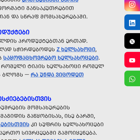
 ᲤᲝᲠᲛᲐᲢᲘ ᲒᲐᲜᲡᲐᲙᲣᲗᲠᲔᲑᲘᲗ
ᲐᲜ ᲓᲐ ᲡᲬᲠᲐᲤ ᲛᲝᲛᲡᲐᲮᲣᲠᲔᲑᲐᲨᲘ.
ᲝᲓᲣᲥᲢᲔᲑᲘ
ᲦᲐᲚᲓᲘᲡ ᲞᲠᲝᲓᲣᲥᲢᲔᲑᲗᲐᲜ ᲔᲠᲗᲐᲓ.
ᲣᲚᲐᲓ ᲡᲭᲘᲠᲓᲔᲑᲝᲓᲔᲡ
Z ᲮᲔᲚᲡᲐᲮᲝᲪᲘ
,
Ა
ᲡᲐᲧᲝᲤᲐᲪᲮᲝᲕᲠᲔᲑᲝ ᲮᲔᲚᲡᲐᲮᲝᲪᲔᲑᲘ
.
Თ, ᲠᲝᲛᲔᲚᲘ ᲢᲘᲞᲘᲡ ᲮᲔᲚᲡᲐᲮᲝᲪᲘ ᲠᲝᲛᲔᲚ
ᲘᲡ ᲑᲚᲝᲒᲡ —
ᲠᲐ ᲣᲜᲓᲐ ᲕᲘᲪᲝᲓᲔᲗ
ᲘᲡᲫᲘᲔᲑᲔᲑᲘᲡᲗᲕᲘᲡ
ᲣᲛᲠᲔᲑᲘᲡ ᲛᲝᲛᲡᲐᲮᲣᲠᲔᲑᲘᲡ
ᲐᲒᲘᲓᲘᲡ ᲒᲐᲬᲧᲝᲑᲘᲡᲐᲡ, ᲘᲡᲔ ᲑᲐᲠᲨᲘ,
ᲔᲑᲘᲡᲗᲕᲘᲡ
ᲙᲘ ᲡᲣᲤᲠᲘᲡ ᲮᲔᲚᲡᲐᲮᲝᲪᲔᲑᲘ
ᲡᲐᲔᲠᲗᲝ ᲡᲘᲕᲠᲪᲔᲔᲑᲨᲘ ᲒᲐᲛᲝᲘᲧᲔᲜᲔᲑᲐ.