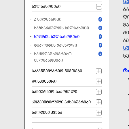
Ს
ᲮᲔᲚᲡᲐᲮᲝᲪᲔᲑᲘ
ᲑᲐ
Ღ
Z ᲮᲔᲚᲡᲐᲮᲝᲪᲘ
6
Მ
ᲡᲐᲛᲖᲐᲠᲔᲣᲚᲝᲡ ᲮᲔᲚᲡᲐᲮᲝᲪᲘ
8
Შ
ᲡᲣᲤᲠᲘᲡ ᲮᲔᲚᲡᲐᲮᲝᲪᲔᲑᲘ
7
Ა
ᲢᲣᲐᲚᲔᲢᲘᲡ ᲥᲐᲦᲐᲚᲓᲘ
7
Ს
ᲡᲐᲧᲝᲤᲐᲪᲮᲝᲕᲠᲔᲑᲝ
4
Ხ
ᲮᲔᲚᲡᲐᲮᲝᲪᲔᲑᲘ
Რ
ᲡᲐᲙᲐᲜᲪᲔᲚᲐᲠᲘᲝ ᲜᲘᲕᲗᲔᲑᲘ
ᲓᲘᲡᲞᲔᲜᲡᲔᲠᲘ
ᲡᲐᲛᲔᲣᲠᲜᲔᲝ ᲡᲐᲥᲝᲜᲔᲚᲘ
ᲙᲝᲛᲞᲘᲣᲢᲔᲠᲣᲚᲘ ᲐᲥᲡᲔᲡᲣᲐᲠᲔᲑᲘ
ᲡᲐᲝᲤᲘᲡᲔ ᲙᲕᲔᲑᲐ