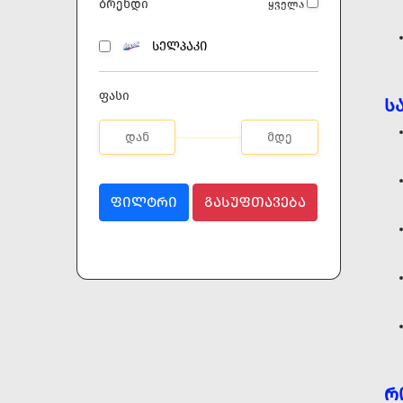
ბრენდი
ყველა
ᲡᲔᲚᲞᲐᲙᲘ
ფასი
Ს
ᲤᲘᲚᲢᲠᲘ
ᲒᲐᲡᲣᲤᲗᲐᲕᲔᲑᲐ
Რ