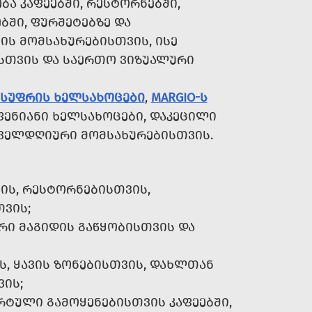
Ა ᲙᲐᲤᲔᲔᲑᲨᲘ, ᲠᲔᲡᲢᲝᲠᲜᲔᲑᲨᲘ,
ᲑᲨᲘ, ᲤᲣᲠᲨᲔᲢᲔᲑᲖᲔ ᲓᲐ
ᲘᲡ ᲛᲝᲛᲡᲐᲮᲣᲠᲔᲑᲘᲡᲗᲕᲘᲡ, ᲘᲡᲔ
ᲘᲡᲗᲕᲘᲡ ᲓᲐ ᲡᲐᲔᲠᲗᲝ ᲕᲘᲖᲣᲐᲚᲣᲠᲘ
Ს ᲡᲣᲤᲠᲘᲡ ᲮᲔᲚᲡᲐᲮᲝᲪᲔᲑᲘ
,
MARGIO-Ს
ᲤᲔᲜᲘᲐᲜᲘ ᲮᲔᲚᲡᲐᲮᲝᲪᲔᲑᲘ, ᲓᲐᲙᲔᲪᲘᲚᲘ
ᲝᲕᲔᲚᲓᲦᲘᲣᲠᲘ ᲛᲝᲛᲡᲐᲮᲣᲠᲔᲑᲘᲡᲗᲕᲘᲡ.
ᲘᲡ, ᲠᲔᲡᲢᲝᲠᲜᲔᲑᲘᲡᲗᲕᲘᲡ,
ᲕᲘᲡ;
Ი ᲛᲐᲒᲘᲓᲘᲡ ᲒᲐᲬᲧᲝᲑᲘᲡᲗᲕᲘᲡ ᲓᲐ
Ს, ᲧᲐᲕᲘᲡ ᲖᲝᲜᲔᲑᲘᲡᲗᲕᲘᲡ, ᲓᲐᲮᲚᲗᲐᲜ
ᲘᲡ;
ᲢᲣᲚᲘ ᲒᲐᲛᲝᲧᲔᲜᲔᲑᲘᲡᲗᲕᲘᲡ ᲙᲐᲤᲔᲔᲑᲨᲘ,