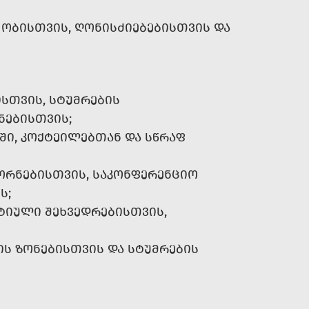
ᲧᲝᲑᲘᲡᲗᲕᲘᲡ, ᲦᲝᲜᲘᲡᲫᲘᲔᲑᲔᲑᲘᲡᲗᲕᲘᲡ ᲓᲐ
ᲡᲗᲕᲘᲡ, ᲡᲢᲣᲛᲠᲔᲑᲘᲡ
ᲜᲔᲑᲘᲡᲗᲕᲘᲡ;
ᲨᲘ, ᲙᲝᲥᲢᲔᲘᲚᲔᲑᲗᲐᲜ ᲓᲐ ᲡᲬᲠᲐᲤ
ᲝᲠᲜᲔᲑᲘᲡᲗᲕᲘᲡ, ᲡᲐᲙᲝᲜᲤᲔᲠᲔᲜᲪᲘᲝ
Ს;
ᲢᲘᲣᲚᲘ ᲨᲔᲮᲕᲔᲓᲠᲔᲑᲘᲡᲗᲕᲘᲡ,
ᲘᲡ ᲖᲝᲜᲔᲑᲘᲡᲗᲕᲘᲡ ᲓᲐ ᲡᲢᲣᲛᲠᲔᲑᲘᲡ