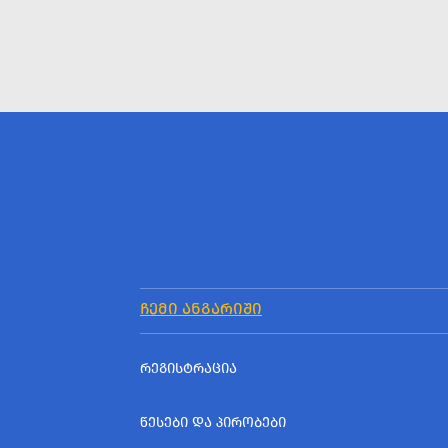
ᲩᲔᲛᲘ ᲐᲜᲒᲐᲠᲘᲨᲘ
ᲠᲔᲒᲘᲡᲢᲠᲐᲪᲘᲐ
ᲬᲔᲡᲔᲑᲘ ᲓᲐ ᲞᲘᲠᲝᲑᲔᲑᲘ