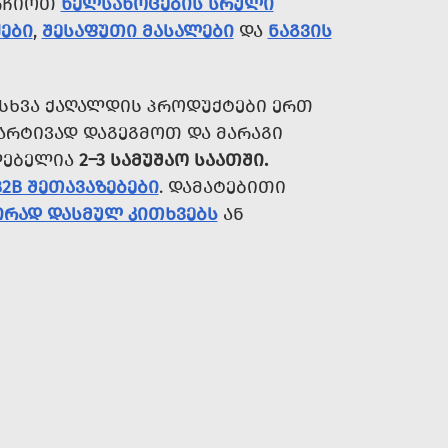
ᲐᲠᲩᲘᲝᲗ
ᲮᲔᲚᲡᲐᲮᲝᲪᲔᲑᲘᲡ ᲡᲠᲣᲚᲘ
ᲔᲑᲘ
,
ᲨᲔᲡᲐᲤᲣᲗᲘ ᲛᲐᲡᲐᲚᲔᲑᲘ
ᲓᲐ
ᲜᲐᲒᲕᲘᲡ
 ᲡᲮᲕᲐ ᲥᲐᲦᲐᲚᲓᲘᲡ ᲞᲠᲝᲓᲣᲥᲢᲔᲑᲘ ᲔᲠᲗ
ᲐᲠᲢᲘᲕᲐᲓ ᲓᲐᲒᲔᲒᲛᲝᲗ ᲓᲐ ᲛᲐᲠᲐᲒᲘ
ᲚᲔᲑᲔᲚᲘᲐ
2–3 ᲡᲐᲛᲣᲨᲐᲝ ᲡᲐᲐᲗᲨᲘ.
B2B ᲨᲔᲗᲐᲕᲐᲖᲔᲑᲔᲑᲘ
. ᲓᲐᲛᲐᲢᲔᲑᲘᲗᲘ
ᲘᲠᲐᲓ ᲓᲐᲡᲛᲣᲚ ᲙᲘᲗᲮᲕᲔᲑᲡ
ᲐᲜ