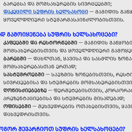
ᲑᲐᲠᲔᲑᲡᲐ ᲓᲐ ᲛᲝᲛᲡᲐᲮᲣᲠᲔᲑᲘᲡ ᲡᲘᲕᲠᲪᲔᲔᲑᲨᲘ;
ᲓᲐᲙᲔᲪᲘᲚᲘ ᲡᲣᲤᲠᲘᲡ ᲮᲔᲚᲡᲐᲮᲝᲪᲘ
— ᲛᲐᲒᲘᲓᲘᲡ ᲒᲐᲬ
ᲧᲝᲕᲔᲚᲓᲦᲘᲣᲠᲘ ᲡᲢᲣᲛᲐᲠᲛᲐᲡᲞᲘᲜᲫᲚᲝᲑᲘᲡᲗᲕᲘᲡ.
ᲐᲓ ᲒᲐᲛᲝᲘᲧᲔᲜᲔᲑᲐ ᲡᲣᲤᲠᲘᲡ ᲮᲔᲚᲡᲐᲮᲝᲪᲔᲑᲘ?
ᲙᲐᲤᲔᲔᲑᲨᲘ ᲓᲐ ᲠᲔᲡᲢᲝᲠᲜᲔᲑᲨᲘ
— ᲛᲐᲒᲘᲓᲘᲡ ᲒᲐᲬᲧᲝᲑᲘ
ᲛᲝᲛᲡᲐᲮᲣᲠᲔᲑᲘᲡᲗᲕᲘᲡ ᲓᲐ ᲧᲝᲕᲔᲚᲓᲦᲘᲣᲠᲘ ᲒᲐᲛᲝᲧᲔ
ᲑᲐᲠᲔᲑᲨᲘ
— ᲓᲐᲮᲚᲗᲐᲜ, ᲧᲐᲕᲘᲡᲐ ᲓᲐ ᲡᲐᲡᲛᲚᲘᲡ ᲖᲝᲜᲐ
ᲛᲝᲛᲡᲐᲮᲣᲠᲔᲑᲐᲡᲗᲐᲜ ᲔᲠᲗᲐᲓ;
ᲡᲐᲡᲢᲣᲛᲠᲝᲔᲑᲨᲘ
— ᲡᲐᲣᲖᲛᲘᲡ ᲖᲝᲜᲔᲑᲘᲡᲗᲕᲘᲡ, ᲠᲔᲡᲢ
ᲡᲘᲕᲠᲪᲔᲔᲑᲘᲡᲐ ᲓᲐ ᲡᲢᲣᲛᲠᲔᲑᲘᲡ ᲛᲝᲛᲡᲐᲮᲣᲠᲔᲑᲘᲡᲗᲕᲘ
ᲦᲝᲜᲘᲡᲫᲘᲔᲑᲔᲑᲖᲔ
— ᲤᲣᲠᲨᲔᲢᲔᲑᲘᲡᲗᲕᲘᲡ, ᲙᲝᲠᲞᲝᲠᲐ
ᲞᲠᲔᲖᲔᲜᲢᲐᲪᲘᲔᲑᲘᲡᲐ ᲓᲐ ᲡᲢᲣᲛᲠᲔᲑᲘᲡ ᲛᲘᲡᲐᲦᲔᲑᲐᲓ;
ᲝᲤᲘᲡᲔᲑᲨᲘ
— ᲨᲔᲮᲕᲔᲓᲠᲔᲑᲘᲡ ᲝᲗᲐᲮᲔᲑᲘᲡᲗᲕᲘᲡ, ᲧᲐᲕ
ᲓᲐᲮᲕᲔᲓᲠᲘᲡᲗᲕᲘᲡ.
ᲝᲒᲝᲠ ᲨᲔᲕᲐᲠᲩᲘᲝᲗ ᲡᲣᲤᲠᲘᲡ ᲮᲔᲚᲡᲐᲮᲝᲪᲔᲑᲘ?