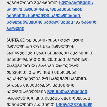
ᲨᲔᲒᲘᲫᲚᲘᲐᲗ ᲨᲔᲐᲠᲩᲘᲝᲗ
ᲮᲔᲚᲡᲐᲮᲝᲪᲔᲑᲘᲡ
ᲡᲠᲣᲚᲘ ᲙᲐᲢᲔᲒᲝᲠᲘᲐ
,
ᲓᲘᲡᲞᲔᲜᲡᲔᲠᲔᲑᲘ
,
ᲐᲑᲐᲖᲐᲜᲘᲡ ᲡᲐᲬᲛᲔᲜᲓᲘ ᲡᲐᲨᲣᲐᲚᲔᲑᲔᲑᲘ
,
ᲡᲐᲓᲔᲖᲘᲜᲤᲔᲥᲪᲘᲝ ᲡᲐᲨᲣᲐᲚᲔᲑᲔᲑᲘ
ᲓᲐ
ᲜᲐᲒᲕᲘᲡ
ᲞᲐᲠᲙᲔᲑᲘ
.
SUPTA.GE
-ᲖᲔ ᲨᲔᲒᲘᲫᲚᲘᲐᲗ ᲢᲣᲐᲚᲔᲢᲘᲡ
ᲥᲐᲦᲐᲚᲓᲔᲑᲘ ᲓᲐ ᲡᲮᲕᲐ ᲥᲐᲦᲐᲚᲓᲘᲡ
ᲞᲠᲝᲓᲣᲥᲢᲔᲑᲘ ᲔᲠᲗ ᲡᲘᲕᲠᲪᲔᲨᲘ ᲨᲔᲐᲠᲩᲘᲝᲗ,
ᲒᲐᲜᲛᲔᲝᲠᲔᲑᲘᲗᲘ ᲨᲔᲙᲕᲔᲗᲔᲑᲘ ᲛᲐᲠᲢᲘᲕᲐᲓ
ᲓᲐᲒᲔᲒᲛᲝᲗ ᲓᲐ ᲛᲐᲠᲐᲒᲘ ᲓᲠᲝᲣᲚᲐᲓ
ᲨᲔᲐᲕᲡᲝᲗ. ᲗᲑᲘᲚᲘᲡᲨᲘ ᲛᲘᲬᲝᲓᲔᲑᲐ
ᲨᲔᲡᲐᲫᲚᲔᲑᲔᲚᲘᲐ
2–3 ᲡᲐᲛᲣᲨᲐᲝ ᲡᲐᲐᲗᲨᲘ.
ᲑᲘᲖᲜᲔᲡ ᲛᲝᲛᲮᲛᲐᲠᲔᲑᲚᲔᲑᲘᲡᲗᲕᲘᲡ
ᲮᲔᲚᲛᲘᲡᲐᲬᲕᲓᲝᲛᲘᲐ
B2B ᲨᲔᲗᲐᲕᲐᲖᲔᲑᲔᲑᲘ
.
ᲓᲐᲛᲐᲢᲔᲑᲘᲗᲘ ᲙᲘᲗᲮᲕᲔᲑᲘᲡ ᲨᲔᲛᲗᲮᲕᲔᲕᲐᲨᲘ
ᲨᲔᲒᲘᲫᲚᲘᲐᲗ ᲒᲐᲔᲪᲜᲝᲗ
ᲮᲨᲘᲠᲐᲓ ᲓᲐᲡᲛᲣᲚ