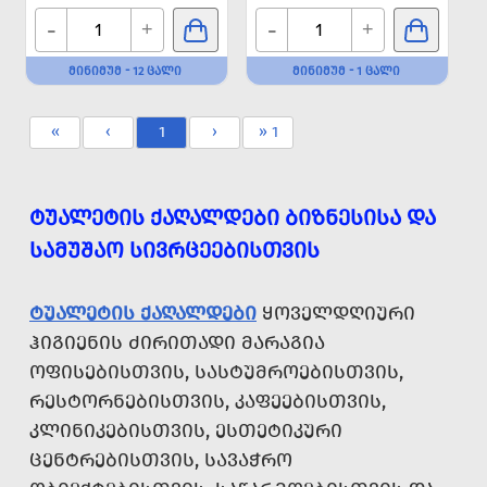
-
-
+
+
ᲛᲘᲜᲘᲛᲣᲛ - 12 ᲪᲐᲚᲘ
ᲛᲘᲜᲘᲛᲣᲛ - 1 ᲪᲐᲚᲘ
«
‹
1
›
» 1
ᲢᲣᲐᲚᲔᲢᲘᲡ ᲥᲐᲦᲐᲚᲓᲔᲑᲘ ᲑᲘᲖᲜᲔᲡᲘᲡᲐ ᲓᲐ
ᲡᲐᲛᲣᲨᲐᲝ ᲡᲘᲕᲠᲪᲔᲔᲑᲘᲡᲗᲕᲘᲡ
ᲢᲣᲐᲚᲔᲢᲘᲡ ᲥᲐᲦᲐᲚᲓᲔᲑᲘ
ᲧᲝᲕᲔᲚᲓᲦᲘᲣᲠᲘ
ᲰᲘᲒᲘᲔᲜᲘᲡ ᲫᲘᲠᲘᲗᲐᲓᲘ ᲛᲐᲠᲐᲒᲘᲐ
ᲝᲤᲘᲡᲔᲑᲘᲡᲗᲕᲘᲡ, ᲡᲐᲡᲢᲣᲛᲠᲝᲔᲑᲘᲡᲗᲕᲘᲡ,
ᲠᲔᲡᲢᲝᲠᲜᲔᲑᲘᲡᲗᲕᲘᲡ, ᲙᲐᲤᲔᲔᲑᲘᲡᲗᲕᲘᲡ,
ᲙᲚᲘᲜᲘᲙᲔᲑᲘᲡᲗᲕᲘᲡ, ᲔᲡᲗᲔᲢᲘᲙᲣᲠᲘ
ᲪᲔᲜᲢᲠᲔᲑᲘᲡᲗᲕᲘᲡ, ᲡᲐᲕᲐᲭᲠᲝ