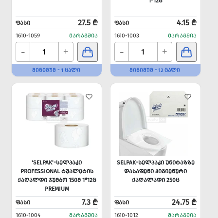
1*12Ც
27.5 ₾
4.15 ₾
ᲤᲐᲡᲘ
ᲤᲐᲡᲘ
1610-1059
ᲛᲐᲠᲐᲒᲨᲘᲐ
1610-1003
ᲛᲐᲠᲐᲒᲨᲘᲐ
-
-
+
+
ᲛᲘᲜᲘᲛᲣᲛ - 1 ᲪᲐᲚᲘ
ᲛᲘᲜᲘᲛᲣᲛ - 12 ᲪᲐᲚᲘ
'SELPAK'-ᲡᲔᲚᲞᲐᲙᲘ
SELPAK-ᲡᲔᲚᲞᲐᲙᲘ ᲣᲜᲘᲢᲐᲖᲖᲔ
PROFESSIONAL ᲢᲣᲐᲚᲔᲢᲘᲡ
ᲓᲐᲡᲐᲤᲔᲜᲘ ᲰᲘᲒᲘᲔᲜᲣᲠᲘ
ᲥᲐᲦᲐᲚᲓᲘ ᲯᲣᲛᲑᲝ 150Მ 1*12Ც
ᲥᲐᲦᲐᲚᲐᲓᲘ 250Ც
PREMIUM
7.3 ₾
24.75 ₾
ᲤᲐᲡᲘ
ᲤᲐᲡᲘ
1610-1004
ᲛᲐᲠᲐᲒᲨᲘᲐ
1610-1012
ᲛᲐᲠᲐᲒᲨᲘᲐ