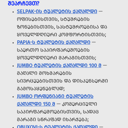
ᲨᲔᲐᲠᲩᲔᲕᲗ?
SELPAK-ᲘᲡ ᲢᲣᲐᲚᲔᲢᲘᲡ ᲥᲐᲦᲐᲚᲓᲘ
—
ᲝᲤᲘᲡᲔᲑᲘᲡᲗᲕᲘᲡ, ᲡᲢᲣᲛᲠᲔᲑᲘᲡ
ᲖᲝᲜᲔᲑᲘᲡᲗᲕᲘᲡ, ᲡᲐᲡᲢᲣᲛᲠᲝᲔᲑᲘᲡᲐ ᲓᲐ
ᲧᲝᲕᲔᲚᲓᲦᲘᲣᲠᲘ ᲙᲝᲛᲤᲝᲠᲢᲘᲡᲗᲕᲘᲡ;
PAPIA-Ს ᲢᲣᲐᲚᲔᲢᲘᲡ ᲥᲐᲦᲐᲚᲓᲘ
—
ᲡᲐᲔᲠᲗᲝ ᲡᲐᲞᲘᲠᲤᲐᲠᲔᲨᲝᲔᲑᲘᲡ
ᲧᲝᲕᲔᲚᲓᲦᲘᲣᲠᲘ ᲛᲐᲠᲐᲒᲘᲡᲗᲕᲘᲡ;
JUMBO ᲢᲣᲐᲚᲔᲢᲘᲡ ᲥᲐᲦᲐᲚᲓᲘ 100 Მ
—
ᲛᲐᲦᲐᲚᲘ ᲛᲝᲮᲛᲐᲠᲔᲑᲘᲡ
ᲡᲘᲕᲠᲪᲔᲔᲑᲘᲡᲗᲕᲘᲡ ᲓᲐ ᲓᲘᲡᲞᲔᲜᲡᲔᲠᲨᲘ
ᲒᲐᲛᲝᲡᲐᲧᲔᲜᲔᲑᲚᲐᲓ;
JUMBO ᲝᲠᲤᲔᲜᲘᲐᲜᲘ ᲢᲣᲐᲚᲔᲢᲘᲡ
ᲥᲐᲦᲐᲚᲓᲘ 150 Მ
— ᲙᲝᲛᲔᲠᲪᲘᲣᲚᲘ
ᲡᲐᲞᲘᲠᲤᲐᲠᲔᲨᲝᲔᲑᲘᲡᲗᲕᲘᲡ, ᲡᲐᲓᲐᲪ
ᲛᲐᲠᲐᲒᲘ ᲡᲬᲠᲐᲤᲐᲓ ᲘᲮᲐᲠᲯᲔᲑᲐ;
OBUXOVI-Ს ᲢᲣᲐᲚᲔᲢᲘᲡ ᲥᲐᲦᲐᲚᲓᲘ
—