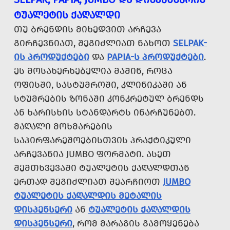
ᲢᲣᲐᲚᲔᲢᲘᲡ ᲥᲐᲦᲐᲚᲓᲘ
ᲗᲣ ᲑᲠᲔᲜᲓᲘᲡ ᲛᲘᲮᲔᲓᲕᲘᲗ ᲐᲠᲩᲔᲕᲐ
ᲒᲘᲠᲩᲔᲕᲜᲘᲐᲗ, ᲨᲔᲒᲘᲫᲚᲘᲐᲗ ᲜᲐᲮᲝᲗ
SELPAK-
ᲘᲡ ᲞᲠᲝᲓᲣᲥᲢᲔᲑᲘ
ᲓᲐ
PAPIA-Ს ᲞᲠᲝᲓᲣᲥᲢᲔᲑᲘ
.
ᲔᲡ ᲛᲝᲡᲐᲮᲔᲠᲮᲔᲑᲔᲚᲘᲐ ᲛᲐᲨᲘᲜ, ᲠᲝᲪᲐ
ᲝᲤᲘᲡᲨᲘ, ᲡᲐᲡᲢᲣᲛᲠᲝᲨᲘ, ᲙᲚᲘᲜᲘᲙᲐᲨᲘ ᲐᲜ
ᲡᲢᲣᲛᲠᲔᲑᲘᲡ ᲖᲝᲜᲐᲨᲘ ᲙᲝᲜᲙᲠᲔᲢᲣᲚ ᲑᲠᲔᲜᲓᲡ
ᲐᲜ ᲮᲐᲠᲘᲡᲮᲘᲡ ᲡᲢᲐᲜᲓᲐᲠᲢᲡ ᲘᲜᲐᲠᲩᲣᲜᲔᲑᲗ.
ᲛᲐᲦᲐᲚᲘ ᲛᲝᲮᲛᲐᲠᲔᲑᲘᲡ
ᲡᲐᲞᲘᲠᲤᲐᲠᲔᲨᲝᲔᲑᲘᲡᲗᲕᲘᲡ ᲞᲠᲐᲥᲢᲘᲙᲣᲚᲘ
ᲐᲠᲩᲔᲕᲐᲜᲘᲐ JUMBO ᲤᲝᲠᲛᲐᲢᲘ. ᲐᲡᲔᲗ
ᲨᲔᲛᲗᲮᲕᲔᲕᲐᲨᲘ ᲢᲣᲐᲚᲔᲢᲘᲡ ᲥᲐᲦᲐᲚᲓᲗᲐᲜ
ᲔᲠᲗᲐᲓ ᲨᲔᲒᲘᲫᲚᲘᲐᲗ ᲨᲔᲐᲠᲩᲘᲝᲗ
JUMBO
ᲢᲣᲐᲚᲔᲢᲘᲡ ᲥᲐᲦᲐᲚᲓᲘᲡ ᲛᲔᲢᲐᲚᲘᲡ
ᲓᲘᲡᲞᲔᲜᲡᲔᲠᲘ
ᲐᲜ
ᲢᲣᲐᲚᲔᲢᲘᲡ ᲥᲐᲦᲐᲚᲓᲘᲡ
ᲓᲘᲡᲞᲔᲜᲡᲔᲠᲘ
, ᲠᲝᲛ ᲛᲐᲠᲐᲒᲘᲡ ᲒᲐᲛᲝᲧᲔᲜᲔᲑᲐ