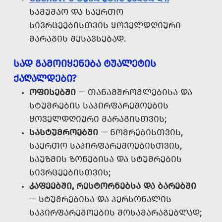
ᲡᲐᲛᲣᲨᲐᲝ ᲓᲐ ᲡᲐᲔᲠᲗᲝ
ᲡᲘᲕᲠᲪᲔᲔᲑᲘᲡᲗᲕᲘᲡ ᲧᲝᲕᲔᲚᲓᲦᲘᲣᲠᲘ
ᲛᲐᲠᲐᲒᲘᲡ ᲨᲔᲡᲐᲕᲡᲔᲑᲐᲓ.
ᲡᲐᲓ ᲒᲐᲛᲝᲘᲧᲔᲜᲔᲑᲐ ᲢᲣᲐᲚᲔᲢᲘᲡ
ᲥᲐᲦᲐᲚᲓᲔᲑᲘ?
ᲝᲤᲘᲡᲔᲑᲨᲘ
— ᲗᲐᲜᲐᲛᲨᲠᲝᲛᲚᲔᲑᲘᲡᲐ ᲓᲐ
ᲡᲢᲣᲛᲠᲔᲑᲘᲡ ᲡᲐᲞᲘᲠᲤᲐᲠᲔᲨᲝᲔᲑᲘᲡ
ᲧᲝᲕᲔᲚᲓᲦᲘᲣᲠᲘ ᲛᲐᲠᲐᲒᲘᲡᲗᲕᲘᲡ;
ᲡᲐᲡᲢᲣᲛᲠᲝᲔᲑᲨᲘ
— ᲜᲝᲛᲠᲔᲑᲘᲡᲗᲕᲘᲡ,
ᲡᲐᲔᲠᲗᲝ ᲡᲐᲞᲘᲠᲤᲐᲠᲔᲨᲝᲔᲑᲘᲡᲗᲕᲘᲡ,
ᲡᲐᲣᲖᲛᲘᲡ ᲖᲝᲜᲔᲑᲘᲡᲐ ᲓᲐ ᲡᲢᲣᲛᲠᲔᲑᲘᲡ
ᲡᲘᲕᲠᲪᲔᲔᲑᲘᲡᲗᲕᲘᲡ;
ᲙᲐᲤᲔᲔᲑᲨᲘ, ᲠᲔᲡᲢᲝᲠᲜᲔᲑᲡᲐ ᲓᲐ ᲑᲐᲠᲔᲑᲨᲘ
— ᲡᲢᲣᲛᲠᲔᲑᲘᲡᲐ ᲓᲐ ᲞᲔᲠᲡᲝᲜᲐᲚᲘᲡ
ᲡᲐᲞᲘᲠᲤᲐᲠᲔᲨᲝᲔᲑᲘᲡ ᲛᲝᲡᲐᲛᲐᲠᲐᲒᲔᲑᲚᲐᲓ;