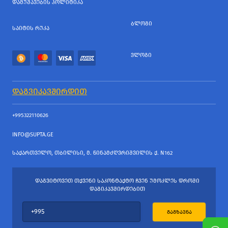
ᲓᲐᲛᲣᲨᲐᲕᲔᲑᲘᲡ ᲞᲝᲚᲘᲢᲘᲙᲐ
ᲑᲚᲝᲒᲘ
ᲡᲐᲘᲢᲘᲡ ᲠᲣᲙᲐ
ᲕᲚᲝᲒᲘ
ᲓᲐᲒᲕᲘᲙᲐᲕᲨᲘᲠᲓᲘᲗ
+995322110626
INFO@SUPTA.GE
ᲡᲐᲥᲐᲠᲗᲕᲔᲚᲝ, ᲗᲑᲘᲚᲘᲡᲘ, Მ. ᲬᲘᲜᲐᲛᲫᲦᲕᲠᲘᲨᲕᲘᲚᲘᲡ Ქ. N162
ᲓᲐᲒᲕᲘᲢᲝᲕᲔᲗ ᲗᲥᲕᲔᲜᲘ ᲡᲐᲙᲝᲜᲢᲐᲥᲢᲝ ᲩᲕᲔᲜ ᲣᲛᲝᲙᲚᲔᲡ ᲓᲠᲝᲨᲘ
ᲓᲐᲒᲘᲙᲐᲕᲨᲘᲠᲓᲔᲑᲘᲗ
ᲒᲐᲒᲖᲐᲕᲜᲐ