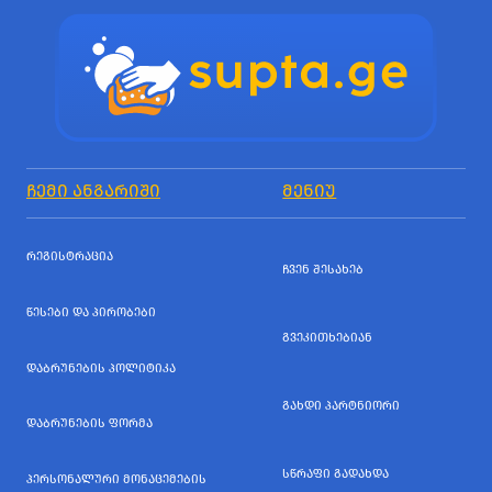
ᲩᲔᲛᲘ ᲐᲜᲒᲐᲠᲘᲨᲘ
ᲛᲔᲜᲘᲣ
ᲠᲔᲒᲘᲡᲢᲠᲐᲪᲘᲐ
ᲩᲕᲔᲜ ᲨᲔᲡᲐᲮᲔᲑ
ᲬᲔᲡᲔᲑᲘ ᲓᲐ ᲞᲘᲠᲝᲑᲔᲑᲘ
ᲒᲕᲔᲙᲘᲗᲮᲔᲑᲘᲐᲜ
ᲓᲐᲑᲠᲣᲜᲔᲑᲘᲡ ᲞᲝᲚᲘᲢᲘᲙᲐ
ᲒᲐᲮᲓᲘ ᲞᲐᲠᲢᲜᲘᲝᲠᲘ
ᲓᲐᲑᲠᲣᲜᲔᲑᲘᲡ ᲤᲝᲠᲛᲐ
ᲡᲬᲠᲐᲤᲘ ᲒᲐᲓᲐᲮᲓᲐ
ᲞᲔᲠᲡᲝᲜᲐᲚᲣᲠᲘ ᲛᲝᲜᲐᲪᲔᲛᲔᲑᲘᲡ