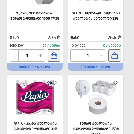
ᲢᲣᲐᲚᲔᲢᲘᲡ ᲥᲐᲦᲐᲚᲓᲘ
SELPAK-ᲡᲔᲚᲞᲐᲙᲘ 3 ᲤᲔᲜᲘᲐᲜᲘ
ᲯᲣᲛᲑᲝ 2-ᲤᲔᲜᲘᲐᲜᲘ 100Მ 1*12Ც
ᲢᲣᲐᲚᲔᲢᲘᲡ ᲥᲐᲦᲐᲚᲓᲘ 32Ც
2.75 ₾
26.5 ₾
ᲤᲐᲡᲘ
ᲤᲐᲡᲘ
1610-1001
ᲛᲐᲠᲐᲒᲨᲘᲐ
1610-1055
ᲛᲐᲠᲐᲒᲨᲘᲐ
-
-
+
+
ᲛᲘᲜᲘᲛᲣᲛ - 12 ᲪᲐᲚᲘ
ᲛᲘᲜᲘᲛᲣᲛ - 1 ᲪᲐᲚᲘ
PAPIA - ᲞᲐᲞᲘᲐ ᲢᲣᲐᲚᲔᲢᲘᲡ
ᲯᲣᲛᲑᲝ ᲢᲣᲐᲚᲔᲢᲘᲡ
ᲥᲐᲦᲐᲚᲓᲘ 3-ᲤᲔᲜᲘᲐᲜᲘ 32Ც
ᲥᲐᲦᲐᲚᲓᲘ 2-ᲤᲔᲜᲘᲐᲜᲘ 150Მ