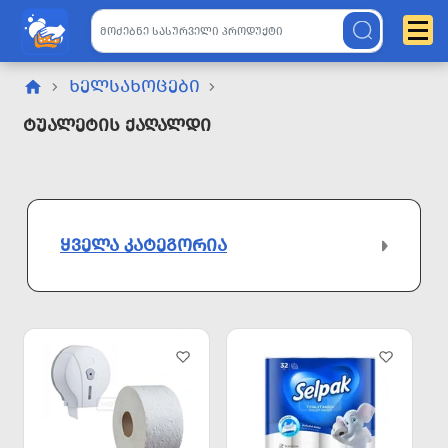
ᲮᲔᲚᲡᲐᲮᲝᲪᲔᲑᲘ
Ტუალეტის Ქაღალდი
ᲧᲕᲔᲚᲐ ᲙᲐᲢᲔᲒᲝᲠᲘᲐ