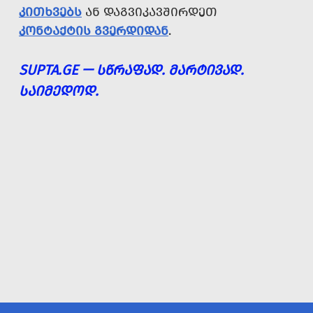
ᲙᲘᲗᲮᲕᲔᲑᲡ
ᲐᲜ ᲓᲐᲒᲕᲘᲙᲐᲕᲨᲘᲠᲓᲔᲗ
ᲙᲝᲜᲢᲐᲥᲢᲘᲡ ᲒᲕᲔᲠᲓᲘᲓᲐᲜ
.
SUPTA.GE — ᲡᲬᲠᲐᲤᲐᲓ. ᲛᲐᲠᲢᲘᲕᲐᲓ.
ᲡᲐᲘᲛᲔᲓᲝᲓ.