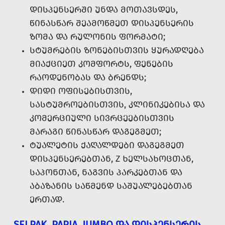
ᲓᲘᲡᲞᲔᲜᲡᲔᲠᲨᲘ ᲣᲜᲓᲐ ᲛᲝᲗᲐᲕᲡᲓᲔᲡ,
ᲬᲘᲜᲐᲡᲬᲐᲠ ᲨᲔᲐᲛᲝᲬᲛᲔᲗ ᲓᲘᲡᲞᲔᲜᲡᲔᲠᲘᲡ
ᲖᲝᲛᲐ ᲓᲐ ᲠᲣᲚᲝᲜᲘᲡ ᲤᲝᲠᲛᲐᲢᲘ;
ᲡᲢᲣᲛᲠᲔᲑᲘᲡ ᲖᲝᲜᲔᲑᲘᲡᲗᲕᲘᲡ ᲧᲣᲠᲐᲓᲦᲔᲑᲐ
ᲛᲘᲐᲥᲪᲘᲔᲗ ᲙᲝᲛᲤᲝᲠᲢᲡ, ᲤᲔᲜᲔᲑᲘᲡ
ᲠᲐᲝᲓᲔᲜᲝᲑᲐᲡ ᲓᲐ ᲑᲠᲔᲜᲓᲡ;
ᲓᲘᲓᲘ ᲝᲤᲘᲡᲔᲑᲘᲡᲗᲕᲘᲡ,
ᲡᲐᲡᲢᲣᲛᲠᲝᲔᲑᲘᲡᲗᲕᲘᲡ, ᲙᲚᲘᲜᲘᲙᲔᲑᲘᲡᲐ ᲓᲐ
ᲙᲝᲛᲔᲠᲪᲘᲣᲚᲘ ᲡᲘᲕᲠᲪᲔᲔᲑᲘᲡᲗᲕᲘᲡ
ᲛᲐᲠᲐᲒᲘ ᲬᲘᲜᲐᲡᲬᲐᲠ ᲓᲐᲒᲔᲒᲛᲔᲗ;
ᲢᲣᲐᲚᲔᲢᲘᲡ ᲥᲐᲦᲐᲚᲓᲔᲑᲘ ᲓᲐᲒᲔᲒᲛᲔᲗ
ᲓᲘᲡᲞᲔᲜᲡᲔᲠᲔᲑᲗᲐᲜ, Z ᲮᲔᲚᲡᲐᲮᲝᲪᲗᲐᲜ,
ᲡᲐᲞᲝᲜᲗᲐᲜ, ᲜᲐᲒᲕᲘᲡ ᲞᲐᲠᲙᲔᲑᲗᲐᲜ ᲓᲐ
ᲐᲑᲐᲖᲐᲜᲘᲡ ᲡᲐᲬᲛᲔᲜᲓ ᲡᲐᲨᲣᲐᲚᲔᲑᲔᲑᲗᲐᲜ
ᲔᲠᲗᲐᲓ.
SELPAK, PAPIA, JUMBO ᲓᲐ ᲓᲘᲡᲞᲔᲜᲡᲔᲠᲘᲡ