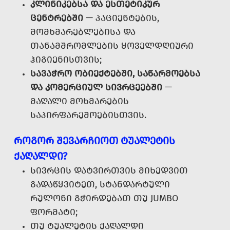
ᲙᲚᲘᲜᲘᲙᲔᲑᲡᲐ ᲓᲐ ᲔᲡᲗᲔᲢᲘᲙᲣᲠ
ᲪᲔᲜᲢᲠᲔᲑᲨᲘ
— ᲞᲐᲪᲘᲔᲜᲢᲔᲑᲘᲡ,
ᲛᲝᲛᲮᲛᲐᲠᲔᲑᲚᲔᲑᲘᲡᲐ ᲓᲐ
ᲗᲐᲜᲐᲛᲨᲠᲝᲛᲚᲔᲑᲘᲡ ᲧᲝᲕᲔᲚᲓᲦᲘᲣᲠᲘ
ᲰᲘᲒᲘᲔᲜᲘᲡᲗᲕᲘᲡ;
ᲡᲐᲕᲐᲭᲠᲝ ᲝᲑᲘᲔᲥᲢᲔᲑᲨᲘ, ᲡᲐᲬᲐᲠᲛᲝᲔᲑᲡᲐ
ᲓᲐ ᲙᲝᲛᲔᲠᲪᲘᲣᲚ ᲡᲘᲕᲠᲪᲔᲔᲑᲨᲘ
—
ᲛᲐᲦᲐᲚᲘ ᲛᲝᲮᲛᲐᲠᲔᲑᲘᲡ
ᲡᲐᲞᲘᲠᲤᲐᲠᲔᲨᲝᲔᲑᲘᲡᲗᲕᲘᲡ.
ᲠᲝᲒᲝᲠ ᲨᲔᲕᲐᲠᲩᲘᲝᲗ ᲢᲣᲐᲚᲔᲢᲘᲡ
ᲥᲐᲦᲐᲚᲓᲘ?
ᲡᲘᲕᲠᲪᲘᲡ ᲓᲐᲢᲕᲘᲠᲗᲕᲘᲡ ᲛᲘᲮᲔᲓᲕᲘᲗ
ᲒᲐᲓᲐᲬᲧᲕᲘᲢᲔᲗ, ᲡᲢᲐᲜᲓᲐᲠᲢᲣᲚᲘ
ᲠᲣᲚᲝᲜᲘ ᲒᲭᲘᲠᲓᲔᲑᲐᲗ ᲗᲣ JUMBO
ᲤᲝᲠᲛᲐᲢᲘ;
ᲗᲣ ᲢᲣᲐᲚᲔᲢᲘᲡ ᲥᲐᲦᲐᲚᲓᲘ