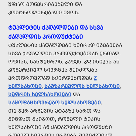
ᲣᲤᲠᲝ ᲛᲝᲬᲔᲡᲠᲘᲒᲔᲑᲣᲚᲘ ᲓᲐ
ᲙᲝᲜᲢᲠᲝᲚᲘᲠᲔᲑᲐᲓᲘ ᲘᲧᲝᲡ.
ᲢᲣᲐᲚᲔᲢᲘᲡ ᲥᲐᲦᲐᲚᲓᲔᲑᲘ ᲓᲐ ᲡᲮᲕᲐ
ᲥᲐᲦᲐᲚᲓᲘᲡ ᲞᲠᲝᲓᲣᲥᲢᲔᲑᲘ
ᲢᲣᲐᲚᲔᲢᲘᲡ ᲥᲐᲦᲐᲚᲓᲔᲑᲘ ᲮᲨᲘᲠᲐᲓ ᲘᲒᲔᲒᲛᲔᲑᲐ
ᲡᲮᲕᲐ ᲥᲐᲦᲐᲚᲓᲘᲡ ᲞᲠᲝᲓᲣᲥᲢᲔᲑᲗᲐᲜ ᲔᲠᲗᲐᲓ.
ᲝᲤᲘᲡᲡ, ᲡᲐᲡᲢᲣᲛᲠᲝᲡ, ᲙᲐᲤᲔᲡ, ᲙᲚᲘᲜᲘᲙᲐᲡ ᲐᲜ
ᲙᲝᲛᲔᲠᲪᲘᲣᲚ ᲡᲘᲕᲠᲪᲔᲡ ᲨᲔᲘᲫᲚᲔᲑᲐ
ᲔᲠᲗᲓᲠᲝᲣᲚᲐᲓ ᲡᲭᲘᲠᲓᲔᲑᲝᲓᲔᲡ
Z
ᲮᲔᲚᲡᲐᲮᲝᲪᲘ
,
ᲡᲐᲛᲖᲐᲠᲔᲣᲚᲝᲡ ᲮᲔᲚᲡᲐᲮᲝᲪᲘ
,
ᲡᲣᲤᲠᲘᲡ ᲮᲔᲚᲡᲐᲮᲝᲪᲔᲑᲘ
ᲓᲐ
ᲡᲐᲧᲝᲤᲐᲪᲮᲝᲕᲠᲔᲑᲝ ᲮᲔᲚᲡᲐᲮᲝᲪᲔᲑᲘ
.
ᲗᲣ ᲯᲔᲠ ᲐᲠᲩᲔᲕᲘᲡ ᲔᲢᲐᲞᲖᲔ ᲮᲐᲠᲗ ᲓᲐ
ᲒᲘᲜᲓᲐᲗ ᲒᲐᲘᲒᲝᲗ, ᲠᲝᲛᲔᲚᲘ ᲢᲘᲞᲘᲡ
ᲮᲔᲚᲡᲐᲮᲝᲪᲘ ᲐᲜ ᲥᲐᲦᲐᲚᲓᲘᲡ ᲞᲠᲝᲓᲣᲥᲢᲘ
ᲠᲝᲛᲔᲚ ᲡᲘᲕᲠᲪᲔᲡ ᲔᲠᲒᲔᲑᲐ, ᲨᲔᲒᲘᲫᲚᲘᲐᲗ