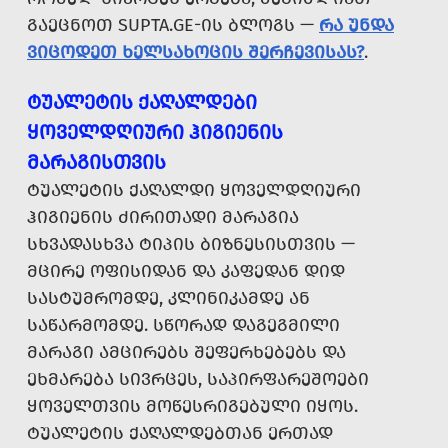
ᲒᲐᲔᲪᲜᲝᲗ SUPTA.GE-ᲘᲡ ᲑᲚᲝᲒᲡ —
ᲠᲐ ᲣᲜᲓᲐ
ᲕᲘᲪᲝᲓᲔᲗ ᲮᲔᲚᲡᲐᲮᲝᲪᲘᲡ ᲨᲔᲠᲩᲔᲕᲘᲡᲐᲡ?
.
ᲢᲣᲐᲚᲔᲢᲘᲡ ᲥᲐᲦᲐᲚᲓᲔᲑᲘ
ᲧᲝᲕᲔᲚᲓᲦᲘᲣᲠᲘ ᲰᲘᲒᲘᲔᲜᲘᲡ
ᲛᲐᲠᲐᲒᲘᲡᲗᲕᲘᲡ
ᲢᲣᲐᲚᲔᲢᲘᲡ ᲥᲐᲦᲐᲚᲓᲘ ᲧᲝᲕᲔᲚᲓᲦᲘᲣᲠᲘ
ᲰᲘᲒᲘᲔᲜᲘᲡ ᲫᲘᲠᲘᲗᲐᲓᲘ ᲛᲐᲠᲐᲒᲘᲐ
ᲡᲮᲕᲐᲓᲐᲡᲮᲕᲐ ᲢᲘᲞᲘᲡ ᲑᲘᲖᲜᲔᲡᲘᲡᲗᲕᲘᲡ —
ᲛᲪᲘᲠᲔ ᲝᲤᲘᲡᲘᲓᲐᲜ ᲓᲐ ᲙᲐᲤᲔᲓᲐᲜ ᲓᲘᲓ
ᲡᲐᲡᲢᲣᲛᲠᲝᲛᲓᲔ, ᲙᲚᲘᲜᲘᲙᲐᲛᲓᲔ ᲐᲜ
ᲡᲐᲬᲐᲠᲛᲝᲛᲓᲔ. ᲡᲬᲝᲠᲐᲓ ᲓᲐᲒᲔᲒᲛᲘᲚᲘ
ᲛᲐᲠᲐᲒᲘ ᲐᲛᲪᲘᲠᲔᲑᲡ ᲨᲔᲤᲔᲠᲮᲔᲑᲔᲑᲡ ᲓᲐ
ᲔᲮᲛᲐᲠᲔᲑᲐ ᲡᲘᲕᲠᲪᲔᲡ, ᲡᲐᲞᲘᲠᲤᲐᲠᲔᲨᲝᲔᲑᲘ
ᲧᲝᲕᲔᲚᲗᲕᲘᲡ ᲛᲝᲬᲔᲡᲠᲘᲒᲔᲑᲣᲚᲘ ᲘᲧᲝᲡ.
ᲢᲣᲐᲚᲔᲢᲘᲡ ᲥᲐᲦᲐᲚᲓᲔᲑᲗᲐᲜ ᲔᲠᲗᲐᲓ