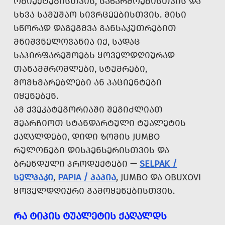
ᲝᲑᲘᲔᲥᲢᲔᲑᲘᲡᲗᲕᲘᲡ, ᲡᲐᲬᲐᲠᲛᲝᲔᲑᲘᲡᲗᲕᲘᲡ ᲓᲐ
ᲡᲮᲕᲐ ᲡᲐᲛᲣᲨᲐᲝ ᲡᲘᲕᲠᲪᲔᲔᲑᲘᲡᲗᲕᲘᲡ. ᲛᲘᲡᲘ
ᲡᲬᲝᲠᲐᲓ ᲓᲐᲒᲔᲒᲛᲕᲐ ᲒᲐᲜᲡᲐᲙᲣᲗᲠᲔᲑᲘᲗ
ᲛᲜᲘᲨᲕᲜᲔᲚᲝᲕᲐᲜᲘᲐ ᲘᲥ, ᲡᲐᲓᲐᲪ
ᲡᲐᲞᲘᲠᲤᲐᲠᲔᲨᲝᲔᲑᲡ ᲧᲝᲕᲔᲚᲓᲦᲘᲣᲠᲐᲓ
ᲗᲐᲜᲐᲛᲨᲠᲝᲛᲚᲔᲑᲘ, ᲡᲢᲣᲛᲠᲔᲑᲘ,
ᲛᲝᲛᲮᲛᲐᲠᲔᲑᲚᲔᲑᲘ ᲐᲜ ᲞᲐᲪᲘᲔᲜᲢᲔᲑᲘ
ᲘᲧᲔᲜᲔᲑᲔᲜ.
ᲐᲛ ᲥᲕᲔᲙᲐᲢᲔᲒᲝᲠᲘᲐᲨᲘ ᲨᲔᲒᲘᲫᲚᲘᲐᲗ
ᲨᲔᲐᲠᲩᲘᲝᲗ ᲡᲢᲐᲜᲓᲐᲠᲢᲣᲚᲘ ᲢᲣᲐᲚᲔᲢᲘᲡ
ᲥᲐᲦᲐᲚᲓᲔᲑᲘ, ᲓᲘᲓᲘ ᲖᲝᲛᲘᲡ JUMBO
ᲠᲣᲚᲝᲜᲔᲑᲘ ᲓᲘᲡᲞᲔᲜᲡᲔᲠᲘᲡᲗᲕᲘᲡ ᲓᲐ
ᲑᲠᲔᲜᲓᲣᲚᲘ ᲞᲠᲝᲓᲣᲥᲢᲔᲑᲘ —
SELPAK /
ᲡᲔᲚᲞᲐᲙᲘ
,
PAPIA / ᲞᲐᲞᲘᲐ
, JUMBO ᲓᲐ OBUXOVI
ᲧᲝᲕᲔᲚᲓᲦᲘᲣᲠᲘ ᲒᲐᲛᲝᲧᲔᲜᲔᲑᲘᲡᲗᲕᲘᲡ.
ᲠᲐ ᲢᲘᲞᲘᲡ ᲢᲣᲐᲚᲔᲢᲘᲡ ᲥᲐᲦᲐᲚᲓᲡ