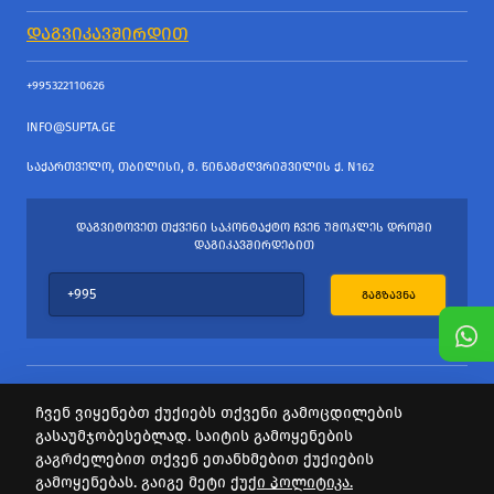
ᲓᲐᲒᲕᲘᲙᲐᲕᲨᲘᲠᲓᲘᲗ
+995322110626
INFO@SUPTA.GE
ᲡᲐᲥᲐᲠᲗᲕᲔᲚᲝ, ᲗᲑᲘᲚᲘᲡᲘ, Მ. ᲬᲘᲜᲐᲛᲫᲦᲕᲠᲘᲨᲕᲘᲚᲘᲡ Ქ. N162
ᲓᲐᲒᲕᲘᲢᲝᲕᲔᲗ ᲗᲥᲕᲔᲜᲘ ᲡᲐᲙᲝᲜᲢᲐᲥᲢᲝ ᲩᲕᲔᲜ ᲣᲛᲝᲙᲚᲔᲡ ᲓᲠᲝᲨᲘ
ᲓᲐᲒᲘᲙᲐᲕᲨᲘᲠᲓᲔᲑᲘᲗ
ᲒᲐᲒᲖᲐᲕᲜᲐ
ჩვენ ვიყენებთ ქუქიებს თქვენი გამოცდილების
გასაუმჯობესებლად. საიტის გამოყენების
ყველა უფლება დაცულია
გაგრძელებით თქვენ ეთანხმებით ქუქიების
საიტის პროვაიდერი Webdoors.ge
გამოყენებას. გაიგე მეტი
ქუქი პოლიტიკა.