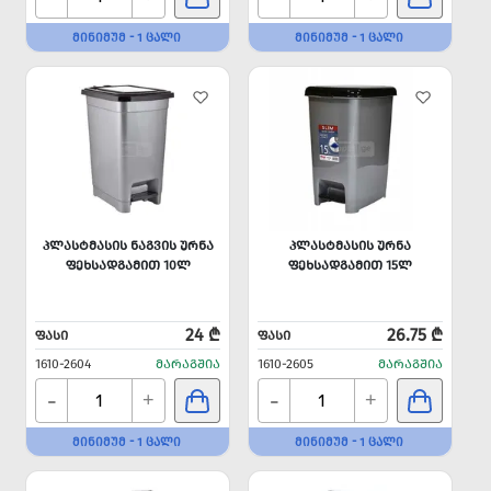
ᲛᲘᲜᲘᲛᲣᲛ - 1 ᲪᲐᲚᲘ
ᲛᲘᲜᲘᲛᲣᲛ - 1 ᲪᲐᲚᲘ
ᲞᲚᲐᲡᲢᲛᲐᲡᲘᲡ ᲜᲐᲒᲕᲘᲡ ᲣᲠᲜᲐ
ᲞᲚᲐᲡᲢᲛᲐᲡᲘᲡ ᲣᲠᲜᲐ
ᲤᲔᲮᲡᲐᲓᲒᲐᲛᲘᲗ 10Ლ
ᲤᲔᲮᲡᲐᲓᲒᲐᲛᲘᲗ 15Ლ
24 ₾
26.75 ₾
ᲤᲐᲡᲘ
ᲤᲐᲡᲘ
1610-2604
ᲛᲐᲠᲐᲒᲨᲘᲐ
1610-2605
ᲛᲐᲠᲐᲒᲨᲘᲐ
-
-
+
+
ᲛᲘᲜᲘᲛᲣᲛ - 1 ᲪᲐᲚᲘ
ᲛᲘᲜᲘᲛᲣᲛ - 1 ᲪᲐᲚᲘ