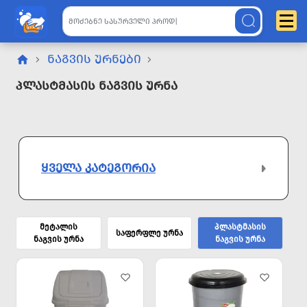
ᲜᲐᲒᲕᲘᲡ ᲣᲠᲜᲔᲑᲘ
Პლასტმასის Ნაგვის Ურნა
ᲧᲕᲔᲚᲐ ᲙᲐᲢᲔᲒᲝᲠᲘᲐ
მეტალის
პლასტმასის
საფერფლე ურნა
ნაგვის ურნა
ნაგვის ურნა