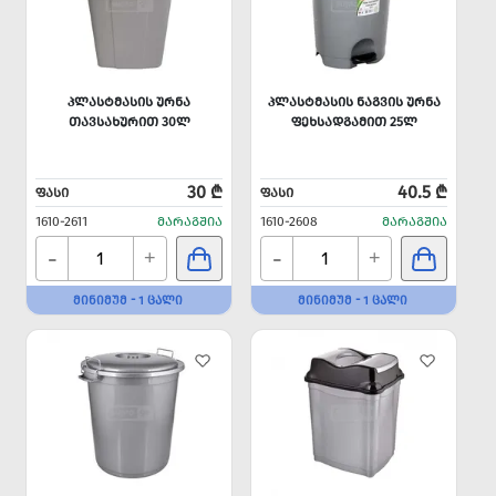
ᲞᲚᲐᲡᲢᲛᲐᲡᲘᲡ ᲣᲠᲜᲐ
ᲞᲚᲐᲡᲢᲛᲐᲡᲘᲡ ᲜᲐᲒᲕᲘᲡ ᲣᲠᲜᲐ
ᲗᲐᲕᲡᲐᲮᲣᲠᲘᲗ 30Ლ
ᲤᲔᲮᲡᲐᲓᲒᲐᲛᲘᲗ 25Ლ
30 ₾
40.5 ₾
ᲤᲐᲡᲘ
ᲤᲐᲡᲘ
1610-2611
ᲛᲐᲠᲐᲒᲨᲘᲐ
1610-2608
ᲛᲐᲠᲐᲒᲨᲘᲐ
-
-
+
+
ᲛᲘᲜᲘᲛᲣᲛ - 1 ᲪᲐᲚᲘ
ᲛᲘᲜᲘᲛᲣᲛ - 1 ᲪᲐᲚᲘ