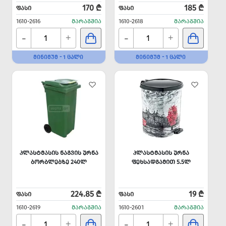
170 ₾
185 ₾
ᲤᲐᲡᲘ
ᲤᲐᲡᲘ
1610-2616
ᲛᲐᲠᲐᲒᲨᲘᲐ
1610-2618
ᲛᲐᲠᲐᲒᲨᲘᲐ
-
-
+
+
ᲛᲘᲜᲘᲛᲣᲛ - 1 ᲪᲐᲚᲘ
ᲛᲘᲜᲘᲛᲣᲛ - 1 ᲪᲐᲚᲘ
ᲞᲚᲐᲡᲢᲛᲐᲡᲘᲡ ᲜᲐᲒᲕᲘᲡ ᲣᲠᲜᲐ
ᲞᲚᲐᲡᲢᲛᲐᲡᲘᲡ ᲣᲠᲜᲐ
ᲑᲝᲠᲑᲚᲔᲑᲖᲔ 240Ლ
ᲤᲔᲮᲡᲐᲓᲒᲐᲛᲘᲗ 5.5Ლ
224.85 ₾
19 ₾
ᲤᲐᲡᲘ
ᲤᲐᲡᲘ
1610-2619
ᲛᲐᲠᲐᲒᲨᲘᲐ
1610-2601
ᲛᲐᲠᲐᲒᲨᲘᲐ
-
-
+
+