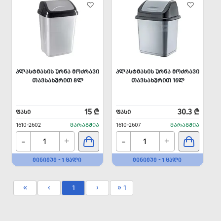
ᲞᲚᲐᲡᲢᲛᲐᲡᲘᲡ ᲣᲠᲜᲐ ᲛᲝᲫᲠᲐᲕᲘ
ᲞᲚᲐᲡᲢᲛᲐᲡᲘᲡ ᲣᲠᲜᲐ ᲛᲝᲫᲠᲐᲕᲘ
ᲗᲐᲕᲡᲐᲮᲣᲠᲘᲗ 8Ლ
ᲗᲐᲕᲡᲐᲮᲣᲠᲘᲗ 16Ლ
15 ₾
30.3 ₾
ᲤᲐᲡᲘ
ᲤᲐᲡᲘ
1610-2602
ᲛᲐᲠᲐᲒᲨᲘᲐ
1610-2607
ᲛᲐᲠᲐᲒᲨᲘᲐ
-
-
+
+
ᲛᲘᲜᲘᲛᲣᲛ - 1 ᲪᲐᲚᲘ
ᲛᲘᲜᲘᲛᲣᲛ - 1 ᲪᲐᲚᲘ
«
‹
1
›
» 1