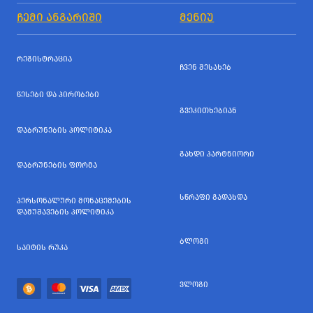
ᲩᲔᲛᲘ ᲐᲜᲒᲐᲠᲘᲨᲘ
ᲛᲔᲜᲘᲣ
ᲠᲔᲒᲘᲡᲢᲠᲐᲪᲘᲐ
ᲩᲕᲔᲜ ᲨᲔᲡᲐᲮᲔᲑ
ᲬᲔᲡᲔᲑᲘ ᲓᲐ ᲞᲘᲠᲝᲑᲔᲑᲘ
ᲒᲕᲔᲙᲘᲗᲮᲔᲑᲘᲐᲜ
ᲓᲐᲑᲠᲣᲜᲔᲑᲘᲡ ᲞᲝᲚᲘᲢᲘᲙᲐ
ᲒᲐᲮᲓᲘ ᲞᲐᲠᲢᲜᲘᲝᲠᲘ
ᲓᲐᲑᲠᲣᲜᲔᲑᲘᲡ ᲤᲝᲠᲛᲐ
ᲡᲬᲠᲐᲤᲘ ᲒᲐᲓᲐᲮᲓᲐ
ᲞᲔᲠᲡᲝᲜᲐᲚᲣᲠᲘ ᲛᲝᲜᲐᲪᲔᲛᲔᲑᲘᲡ
ᲓᲐᲛᲣᲨᲐᲕᲔᲑᲘᲡ ᲞᲝᲚᲘᲢᲘᲙᲐ
ᲑᲚᲝᲒᲘ
ᲡᲐᲘᲢᲘᲡ ᲠᲣᲙᲐ
ᲕᲚᲝᲒᲘ