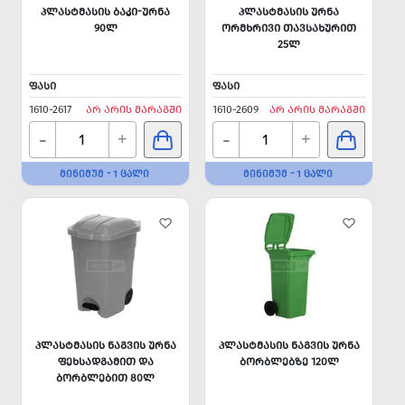
ᲞᲚᲐᲡᲢᲛᲐᲡᲘᲡ ᲑᲐᲙᲘ-ᲣᲠᲜᲐ
ᲞᲚᲐᲡᲢᲛᲐᲡᲘᲡ ᲣᲠᲜᲐ
90Ლ
ᲝᲠᲛᲮᲠᲘᲕᲘ ᲗᲐᲕᲡᲐᲮᲣᲠᲘᲗ
25Ლ
ᲤᲐᲡᲘ
ᲤᲐᲡᲘ
1610-2617
ᲐᲠ ᲐᲠᲘᲡ ᲛᲐᲠᲐᲒᲨᲘ
1610-2609
ᲐᲠ ᲐᲠᲘᲡ ᲛᲐᲠᲐᲒᲨᲘ
-
-
+
+
ᲛᲘᲜᲘᲛᲣᲛ - 1 ᲪᲐᲚᲘ
ᲛᲘᲜᲘᲛᲣᲛ - 1 ᲪᲐᲚᲘ
ᲞᲚᲐᲡᲢᲛᲐᲡᲘᲡ ᲜᲐᲒᲕᲘᲡ ᲣᲠᲜᲐ
ᲞᲚᲐᲡᲢᲛᲐᲡᲘᲡ ᲜᲐᲒᲕᲘᲡ ᲣᲠᲜᲐ
ᲤᲔᲮᲡᲐᲓᲒᲐᲛᲘᲗ ᲓᲐ
ᲑᲝᲠᲑᲚᲔᲑᲖᲔ 120Ლ
ᲑᲝᲠᲑᲚᲔᲑᲘᲗ 80Ლ