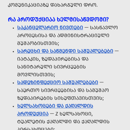
ᲙᲝᲛᲣᲜᲘᲙᲐᲪᲘᲐᲖᲔ ᲓᲐᲮᲐᲠᲯᲣᲚᲘ ᲓᲠᲝ.
ᲠᲐ ᲞᲠᲝᲓᲣᲥᲪᲘᲐᲐ ᲮᲔᲚᲛᲘᲡᲐᲬᲕᲓᲝᲛᲘ?
ᲡᲐᲙᲐᲜᲪᲔᲚᲐᲠᲘᲝ ᲜᲘᲕᲗᲔᲑᲘ
— ᲡᲐᲡᲬᲐᲕᲚᲝ
ᲞᲠᲝᲪᲔᲡᲘᲡᲐ ᲓᲐ ᲐᲓᲛᲘᲜᲘᲡᲢᲠᲐᲪᲘᲣᲚᲘ
ᲛᲣᲨᲐᲝᲑᲘᲡᲗᲕᲘᲡ;
ᲡᲐᲠᲔᲪᲮᲘ ᲓᲐ ᲡᲐᲬᲛᲔᲜᲓᲘ ᲡᲐᲨᲣᲐᲚᲔᲑᲔᲑᲘ
—
ᲘᲐᲢᲐᲙᲘᲡ, ᲖᲔᲓᲐᲞᲘᲠᲔᲑᲘᲡᲐ ᲓᲐ
ᲡᲐᲜᲘᲢᲐᲠᲣᲚᲘ ᲡᲘᲕᲠᲪᲔᲔᲑᲘᲡ
ᲛᲝᲕᲚᲘᲡᲗᲕᲘᲡ;
ᲡᲐᲓᲔᲖᲘᲜᲤᲔᲥᲪᲘᲝ ᲡᲐᲨᲣᲐᲚᲔᲑᲔᲑᲘ
—
ᲡᲐᲔᲠᲗᲝ ᲡᲘᲕᲠᲪᲔᲔᲑᲘᲡᲐ ᲓᲐ ᲡᲐᲛᲣᲨᲐᲝ
ᲖᲔᲓᲐᲞᲘᲠᲔᲑᲘᲡ ᲡᲘᲡᲣᲤᲗᲐᲕᲘᲡᲗᲕᲘᲡ;
ᲮᲔᲚᲡᲐᲮᲝᲪᲔᲑᲘ ᲓᲐ ᲥᲐᲦᲐᲚᲓᲘᲡ
ᲞᲠᲝᲓᲣᲥᲪᲘᲐ
— Z ᲮᲔᲚᲡᲐᲮᲝᲪᲘ,
ᲢᲣᲐᲚᲔᲢᲘᲡ ᲥᲐᲦᲐᲚᲓᲘ ᲓᲐ ᲥᲐᲦᲐᲚᲓᲘᲡ
ᲞᲘᲠᲡᲐᲮᲝᲪᲔᲑᲘ;