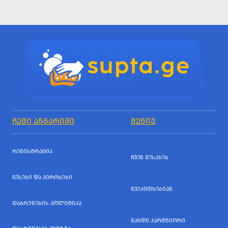
ᲩᲔᲛᲘ ᲐᲜᲒᲐᲠᲘᲨᲘ
ᲛᲔᲜᲘᲣ
ᲠᲔᲒᲘᲡᲢᲠᲐᲪᲘᲐ
ᲩᲕᲔᲜ ᲨᲔᲡᲐᲮᲔᲑ
ᲬᲔᲡᲔᲑᲘ ᲓᲐ ᲞᲘᲠᲝᲑᲔᲑᲘ
ᲒᲕᲔᲙᲘᲗᲮᲔᲑᲘᲐᲜ
ᲓᲐᲑᲠᲣᲜᲔᲑᲘᲡ ᲞᲝᲚᲘᲢᲘᲙᲐ
ᲒᲐᲮᲓᲘ ᲞᲐᲠᲢᲜᲘᲝᲠᲘ