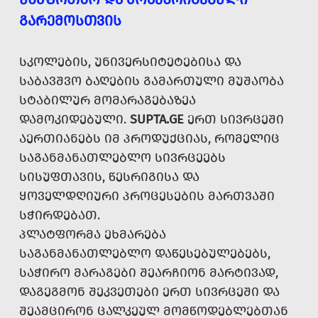
ᲒᲐᲠᲔᲛᲝᲡᲗᲕᲘᲡ
ᲡᲙᲝᲚᲔᲑᲘᲡ, ᲣᲜᲘᲕᲔᲠᲡᲘᲢᲔᲢᲔᲑᲘᲡᲐ ᲓᲐ
ᲡᲐᲑᲐᲕᲨᲕᲝ ᲑᲐᲦᲔᲑᲘᲡ ᲒᲐᲛᲐᲠᲗᲣᲚᲘ ᲛᲣᲨᲐᲝᲑᲐ
ᲡᲢᲐᲑᲘᲚᲣᲠ ᲛᲝᲛᲐᲠᲐᲒᲔᲑᲐᲖᲔᲐ
ᲓᲐᲛᲝᲙᲘᲓᲔᲑᲣᲚᲘ.
SUPTA.GE
ᲔᲠᲗ ᲡᲘᲕᲠᲪᲔᲨᲘ
ᲐᲔᲠᲗᲘᲐᲜᲔᲑᲡ ᲘᲛ ᲞᲠᲝᲓᲣᲥᲪᲘᲐᲡ, ᲠᲝᲛᲔᲚᲘᲪ
ᲡᲐᲒᲐᲜᲛᲐᲜᲐᲗᲚᲔᲑᲚᲝ ᲡᲘᲕᲠᲪᲔᲔᲑᲡ
ᲡᲘᲡᲣᲤᲗᲐᲕᲘᲡ, ᲬᲔᲡᲠᲘᲒᲘᲡᲐ ᲓᲐ
ᲧᲝᲕᲔᲚᲓᲦᲘᲣᲠᲘ ᲞᲠᲝᲪᲔᲡᲔᲑᲘᲡ ᲛᲐᲠᲗᲕᲐᲨᲘ
ᲡᲭᲘᲠᲓᲔᲑᲐᲗ.
ᲞᲚᲐᲢᲤᲝᲠᲛᲐ ᲔᲮᲛᲐᲠᲔᲑᲐ
ᲡᲐᲒᲐᲜᲛᲐᲜᲐᲗᲚᲔᲑᲚᲝ ᲓᲐᲬᲔᲡᲔᲑᲣᲚᲔᲑᲔᲑᲡ,
ᲡᲐᲭᲘᲠᲝ ᲛᲐᲠᲐᲒᲔᲑᲘ ᲨᲔᲐᲠᲩᲘᲝᲜ ᲛᲐᲠᲢᲘᲕᲐᲓ,
ᲓᲐᲒᲔᲒᲛᲝᲜ ᲨᲔᲙᲕᲔᲗᲔᲑᲘ ᲔᲠᲗ ᲡᲘᲕᲠᲪᲔᲨᲘ ᲓᲐ
ᲨᲔᲐᲛᲪᲘᲠᲝᲜ ᲪᲐᲚᲙᲔᲣᲚ ᲛᲝᲛᲬᲝᲓᲔᲑᲚᲔᲑᲗᲐᲜ