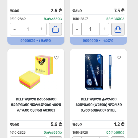
2.6 ₾
7.5 ₾
ᲤᲐᲡᲘ
ᲤᲐᲡᲘ
1610-2849
ᲛᲐᲠᲐᲒᲨᲘᲐ
1610-2847
ᲛᲐᲠᲐᲒᲨᲘᲐ
-
-
+
+
ᲛᲘᲜᲘᲛᲣᲛ - 1 ᲪᲐᲚᲘ
ᲛᲘᲜᲘᲛᲣᲛ - 1 ᲪᲐᲚᲘ
DELI-ᲓᲔᲚᲘ ᲩᲐᲡᲐᲜᲘᲨᲜᲘ
DELI-ᲓᲔᲚᲘ ᲙᲐᲚᲐᲛᲘ
ᲬᲔᲑᲝᲕᲐᲜᲘ ᲤᲣᲠᲪᲚᲔᲑᲘ 400Ფ
ᲒᲔᲚᲘᲐᲜᲘ (ᲢᲣᲨᲘᲡ) ᲚᲣᲠᲯᲘ
76*76ᲛᲛ ᲜᲔᲝᲜᲘ A03003
0,7ᲛᲛ ᲬᲕᲔᲠᲘᲗ G11BL
5.6 ₾
1.2 ₾
ᲤᲐᲡᲘ
ᲤᲐᲡᲘ
1610-2825
ᲛᲐᲠᲐᲒᲨᲘᲐ
1610-2928
ᲛᲐᲠᲐᲒᲨᲘᲐ