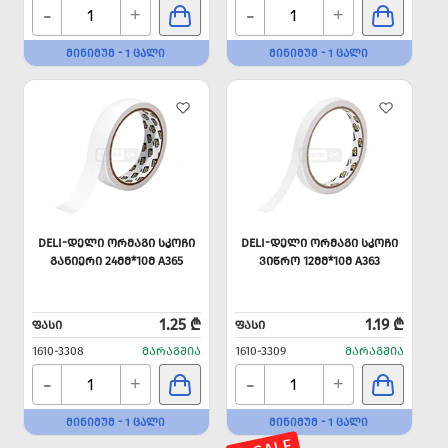
-
-
+
+
ᲛᲘᲜᲘᲛᲣᲛ - 1 ᲪᲐᲚᲘ
ᲛᲘᲜᲘᲛᲣᲛ - 1 ᲪᲐᲚᲘ
DELI-ᲓᲔᲚᲘ ᲝᲠᲛᲐᲒᲘ ᲡᲙᲝᲩᲘ
DELI-ᲓᲔᲚᲘ ᲝᲠᲛᲐᲒᲘ ᲡᲙᲝᲩᲘ
ᲒᲐᲜᲘᲔᲠᲘ 24ᲛᲛ*10Მ A365
ᲕᲘᲬᲠᲝ 12ᲛᲛ*10Მ A363
1.25 ₾
1.19 ₾
ᲤᲐᲡᲘ
ᲤᲐᲡᲘ
1610-3308
ᲛᲐᲠᲐᲒᲨᲘᲐ
1610-3309
ᲛᲐᲠᲐᲒᲨᲘᲐ
-
-
+
+
ᲛᲘᲜᲘᲛᲣᲛ - 1 ᲪᲐᲚᲘ
ᲛᲘᲜᲘᲛᲣᲛ - 1 ᲪᲐᲚᲘ