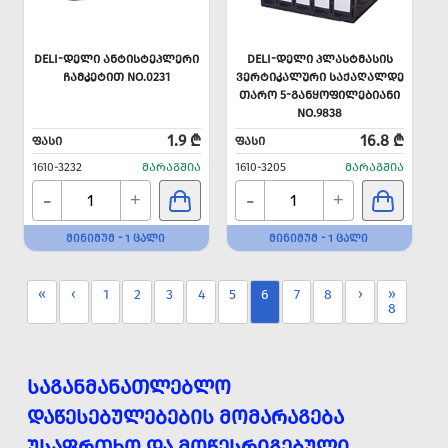
DELI-ᲓᲔᲚᲘ ᲐᲜᲢᲘᲡᲢᲔᲞᲚᲔᲠᲘ
DELI-ᲓᲔᲚᲘ ᲞᲚᲐᲡᲢᲛᲐᲡᲘᲡ
ᲩᲐᲛᲙᲔᲢᲘᲗ NO.0231
ᲕᲔᲠᲢᲘᲙᲐᲚᲣᲠᲘ ᲡᲐᲥᲐᲦᲐᲚᲓᲔ
ᲗᲐᲠᲝ 5-ᲒᲐᲜᲧᲝᲤᲘᲚᲔᲑᲘᲐᲜᲘ
NO.9838
1.9 ₾
16.8 ₾
ᲤᲐᲡᲘ
ᲤᲐᲡᲘ
1610-3232
ᲛᲐᲠᲐᲒᲨᲘᲐ
1610-3205
ᲛᲐᲠᲐᲒᲨᲘᲐ
-
-
+
+
ᲛᲘᲜᲘᲛᲣᲛ - 1 ᲪᲐᲚᲘ
ᲛᲘᲜᲘᲛᲣᲛ - 1 ᲪᲐᲚᲘ
«
‹
1
2
3
4
5
6
7
8
›
»
8
ᲡᲐᲒᲐᲜᲛᲐᲜᲐᲗᲚᲔᲑᲚᲝ
ᲓᲐᲬᲔᲡᲔᲑᲣᲚᲔᲑᲔᲑᲘᲡ ᲛᲝᲛᲐᲠᲐᲒᲔᲑᲐ
ᲣᲡᲐᲤᲠᲗᲮᲝ ᲓᲐ ᲛᲝᲬᲔᲡᲠᲘᲒᲔᲑᲣᲚᲘ