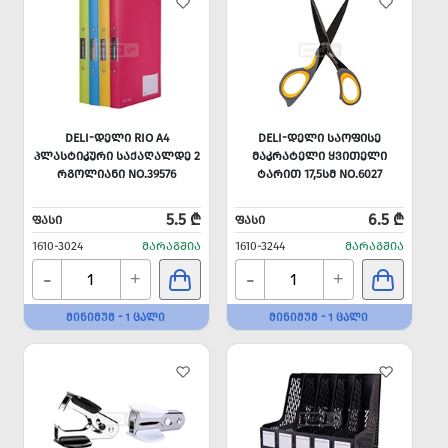
DELI-ᲓᲔᲚᲘ RIO A4
DELI-ᲓᲔᲚᲘ ᲡᲐᲝᲤᲘᲡᲔ
ᲞᲚᲐᲡᲢᲘᲙᲣᲠᲘ ᲡᲐᲥᲐᲦᲐᲚᲓᲔ 2
ᲛᲐᲙᲠᲐᲢᲔᲚᲘ ᲧᲕᲘᲗᲔᲚᲘ
ᲠᲒᲝᲚᲘᲐᲜᲘ NO.39576
ᲢᲐᲠᲘᲗ 17,5ᲡᲛ NO.6027
5.5 ₾
6.5 ₾
ᲤᲐᲡᲘ
ᲤᲐᲡᲘ
1610-3024
ᲛᲐᲠᲐᲒᲨᲘᲐ
1610-3244
ᲛᲐᲠᲐᲒᲨᲘᲐ
-
-
+
+
ᲛᲘᲜᲘᲛᲣᲛ - 1 ᲪᲐᲚᲘ
ᲛᲘᲜᲘᲛᲣᲛ - 1 ᲪᲐᲚᲘ