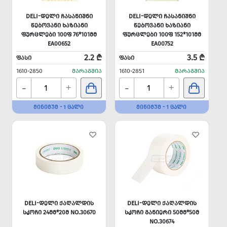
DELI-ᲓᲔᲚᲘ ᲩᲐᲡᲐᲜᲘᲨᲜᲘ
DELI-ᲓᲔᲚᲘ ᲩᲐᲡᲐᲜᲘᲨᲜᲘ
ᲬᲔᲑᲝᲕᲐᲜᲘ ᲮᲐᲖᲘᲐᲜᲘ
ᲬᲔᲑᲝᲕᲐᲜᲘ ᲮᲐᲖᲘᲐᲜᲘ
ᲤᲣᲠᲪᲚᲔᲑᲘ 100Ფ 76*101ᲛᲛ
ᲤᲣᲠᲪᲚᲔᲑᲘ 100Ფ 152*101ᲛᲛ
EA00652
EA00752
2.2 ₾
3.5 ₾
ᲤᲐᲡᲘ
ᲤᲐᲡᲘ
1610-2850
ᲛᲐᲠᲐᲒᲨᲘᲐ
1610-2851
ᲛᲐᲠᲐᲒᲨᲘᲐ
-
-
+
+
ᲛᲘᲜᲘᲛᲣᲛ - 1 ᲪᲐᲚᲘ
ᲛᲘᲜᲘᲛᲣᲛ - 1 ᲪᲐᲚᲘ
DELI-ᲓᲔᲚᲘ ᲥᲐᲦᲐᲚᲓᲘᲡ
DELI-ᲓᲔᲚᲘ ᲥᲐᲦᲐᲚᲓᲘᲡ
ᲡᲙᲝᲩᲘ 24ᲛᲛ*20Მ NO.30670
ᲡᲙᲝᲩᲘ ᲒᲐᲜᲘᲔᲠᲘ 50ᲛᲛ*50Მ
NO.30674