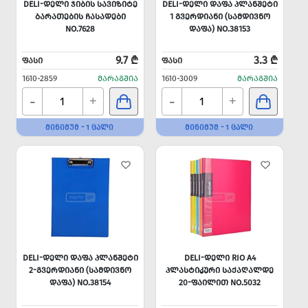
DELI-ᲓᲔᲚᲘ ᲯᲘᲑᲘᲡ ᲡᲐᲕᲘᲖᲘᲢᲔ
DELI-ᲓᲔᲚᲘ ᲓᲐᲤᲐ ᲞᲚᲐᲜᲨᲔᲢᲘ
ᲑᲐᲠᲐᲗᲔᲑᲘᲡ ᲩᲐᲡᲐᲓᲔᲑᲘ
1 ᲒᲕᲔᲠᲓᲘᲐᲜᲘ (ᲡᲐᲛᲓᲘᲕᲜᲝ
NO.7628
ᲓᲐᲤᲐ) NO.38153
9.7 ₾
3.3 ₾
ᲤᲐᲡᲘ
ᲤᲐᲡᲘ
1610-2859
ᲛᲐᲠᲐᲒᲨᲘᲐ
1610-3009
ᲛᲐᲠᲐᲒᲨᲘᲐ
-
-
+
+
ᲛᲘᲜᲘᲛᲣᲛ - 1 ᲪᲐᲚᲘ
ᲛᲘᲜᲘᲛᲣᲛ - 1 ᲪᲐᲚᲘ
DELI-ᲓᲔᲚᲘ ᲓᲐᲤᲐ ᲞᲚᲐᲜᲨᲔᲢᲘ
DELI-ᲓᲔᲚᲘ RIO A4
2-ᲒᲕᲔᲠᲓᲘᲐᲜᲘ (ᲡᲐᲛᲓᲘᲕᲜᲝ
ᲞᲚᲐᲡᲢᲘᲙᲣᲠᲘ ᲡᲐᲥᲐᲦᲐᲚᲓᲔ
ᲓᲐᲤᲐ) NO.38154
20-ᲤᲐᲘᲚᲘᲗ NO.5032