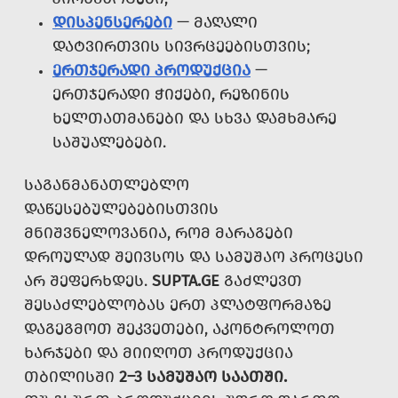
ᲓᲘᲡᲞᲔᲜᲡᲔᲠᲔᲑᲘ
— ᲛᲐᲦᲐᲚᲘ
ᲓᲐᲢᲕᲘᲠᲗᲕᲘᲡ ᲡᲘᲕᲠᲪᲔᲔᲑᲘᲡᲗᲕᲘᲡ;
ᲔᲠᲗᲯᲔᲠᲐᲓᲘ ᲞᲠᲝᲓᲣᲥᲪᲘᲐ
—
ᲔᲠᲗᲯᲔᲠᲐᲓᲘ ᲭᲘᲥᲔᲑᲘ, ᲠᲔᲖᲘᲜᲘᲡ
ᲮᲔᲚᲗᲐᲗᲛᲐᲜᲔᲑᲘ ᲓᲐ ᲡᲮᲕᲐ ᲓᲐᲛᲮᲛᲐᲠᲔ
ᲡᲐᲨᲣᲐᲚᲔᲑᲔᲑᲘ.
ᲡᲐᲒᲐᲜᲛᲐᲜᲐᲗᲚᲔᲑᲚᲝ
ᲓᲐᲬᲔᲡᲔᲑᲣᲚᲔᲑᲔᲑᲘᲡᲗᲕᲘᲡ
ᲛᲜᲘᲨᲕᲜᲔᲚᲝᲕᲐᲜᲘᲐ, ᲠᲝᲛ ᲛᲐᲠᲐᲒᲔᲑᲘ
ᲓᲠᲝᲣᲚᲐᲓ ᲨᲔᲘᲕᲡᲝᲡ ᲓᲐ ᲡᲐᲛᲣᲨᲐᲝ ᲞᲠᲝᲪᲔᲡᲘ
ᲐᲠ ᲨᲔᲤᲔᲠᲮᲓᲔᲡ.
SUPTA.GE
ᲒᲐᲫᲚᲔᲕᲗ
ᲨᲔᲡᲐᲫᲚᲔᲑᲚᲝᲑᲐᲡ ᲔᲠᲗ ᲞᲚᲐᲢᲤᲝᲠᲛᲐᲖᲔ
ᲓᲐᲒᲔᲒᲛᲝᲗ ᲨᲔᲙᲕᲔᲗᲔᲑᲘ, ᲐᲙᲝᲜᲢᲠᲝᲚᲝᲗ
ᲮᲐᲠᲯᲔᲑᲘ ᲓᲐ ᲛᲘᲘᲦᲝᲗ ᲞᲠᲝᲓᲣᲥᲪᲘᲐ
ᲗᲑᲘᲚᲘᲡᲨᲘ
2–3 ᲡᲐᲛᲣᲨᲐᲝ ᲡᲐᲐᲗᲨᲘ.