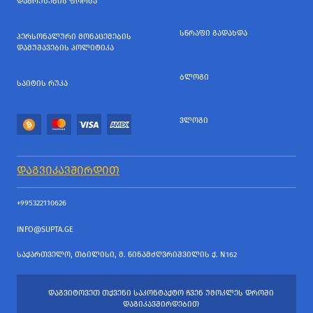
ᲓᲐᲑᲠᲣᲜᲔᲑᲘᲡ ᲤᲝᲠᲛᲐ
ᲡᲬᲠᲐᲤᲘ ᲒᲐᲓᲐᲮᲓᲐ
ᲞᲔᲠᲡᲝᲜᲐᲚᲣᲠᲘ ᲛᲝᲜᲐᲪᲔᲛᲔᲑᲘᲡ
ᲓᲐᲛᲣᲨᲐᲕᲔᲑᲘᲡ ᲞᲝᲚᲘᲢᲘᲙᲐ
ᲑᲚᲝᲒᲘ
ᲡᲐᲘᲢᲘᲡ ᲠᲣᲙᲐ
ᲕᲚᲝᲒᲘ
ᲓᲐᲒᲕᲘᲙᲐᲕᲨᲘᲠᲓᲘᲗ
+995322110626
INFO@SUPTA.GE
ᲡᲐᲥᲐᲠᲗᲕᲔᲚᲝ, ᲗᲑᲘᲚᲘᲡᲘ, Მ. ᲬᲘᲜᲐᲛᲫᲦᲕᲠᲘᲨᲕᲘᲚᲘᲡ Ქ. N162
ᲓᲐᲒᲕᲘᲢᲝᲕᲔᲗ ᲗᲥᲕᲔᲜᲘ ᲡᲐᲙᲝᲜᲢᲐᲥᲢᲝ ᲩᲕᲔᲜ ᲣᲛᲝᲙᲚᲔᲡ ᲓᲠᲝᲨᲘ
ᲓᲐᲒᲘᲙᲐᲕᲨᲘᲠᲓᲔᲑᲘᲗ