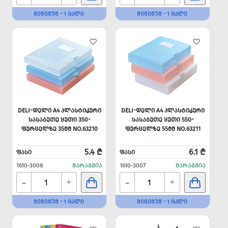
ᲛᲘᲜᲘᲛᲣᲛ - 1 ᲪᲐᲚᲘ
ᲛᲘᲜᲘᲛᲣᲛ - 1 ᲪᲐᲚᲘ
DELI-ᲓᲔᲚᲘ A4 ᲞᲚᲐᲡᲢᲘᲙᲣᲠᲘ
DELI-ᲓᲔᲚᲘ A4 ᲞᲚᲐᲡᲢᲘᲙᲣᲠᲘ
ᲡᲐᲡᲐᲑᲣᲗᲔ ᲧᲣᲗᲘ 350-
ᲡᲐᲡᲐᲑᲣᲗᲔ ᲧᲣᲗᲘ 550-
ᲤᲣᲠᲪᲔᲚᲖᲔ 35ᲛᲛ NO.63210
ᲤᲣᲠᲪᲔᲚᲖᲔ 55ᲛᲛ NO.63211
5.4 ₾
6.1 ₾
ᲤᲐᲡᲘ
ᲤᲐᲡᲘ
1610-3008
ᲛᲐᲠᲐᲒᲨᲘᲐ
1610-3007
ᲛᲐᲠᲐᲒᲨᲘᲐ
-
-
+
+
ᲛᲘᲜᲘᲛᲣᲛ - 1 ᲪᲐᲚᲘ
ᲛᲘᲜᲘᲛᲣᲛ - 1 ᲪᲐᲚᲘ