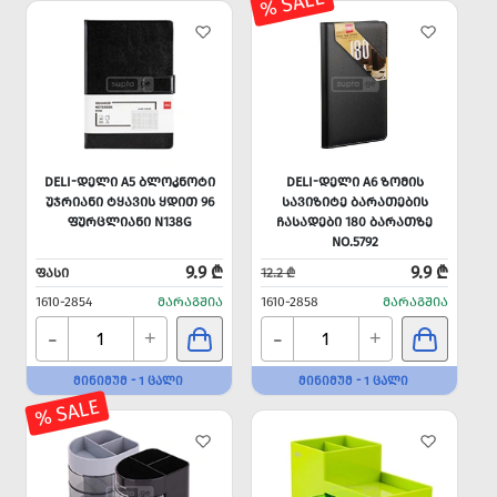
% SALE
DELI-ᲓᲔᲚᲘ A5 ᲑᲚᲝᲙᲜᲝᲢᲘ
DELI-ᲓᲔᲚᲘ A6 ᲖᲝᲛᲘᲡ
ᲣᲯᲠᲘᲐᲜᲘ ᲢᲧᲐᲕᲘᲡ ᲧᲓᲘᲗ 96
ᲡᲐᲕᲘᲖᲘᲢᲔ ᲑᲐᲠᲐᲗᲔᲑᲘᲡ
ᲤᲣᲠᲪᲚᲘᲐᲜᲘ N138G
ᲩᲐᲡᲐᲓᲔᲑᲘ 180 ᲑᲐᲠᲐᲗᲖᲔ
NO.5792
9.9 ₾
9.9 ₾
ᲤᲐᲡᲘ
12.2 ₾
1610-2854
ᲛᲐᲠᲐᲒᲨᲘᲐ
1610-2858
ᲛᲐᲠᲐᲒᲨᲘᲐ
-
-
+
+
ᲛᲘᲜᲘᲛᲣᲛ - 1 ᲪᲐᲚᲘ
ᲛᲘᲜᲘᲛᲣᲛ - 1 ᲪᲐᲚᲘ
% SALE