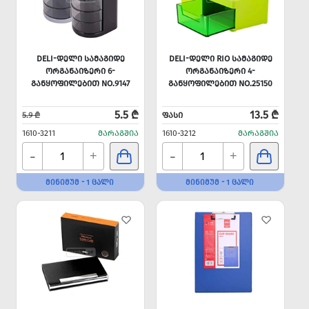
DELI-ᲓᲔᲚᲘ ᲡᲐᲛᲐᲒᲘᲓᲔ
DELI-ᲓᲔᲚᲘ RIO ᲡᲐᲛᲐᲒᲘᲓᲔ
ᲝᲠᲒᲐᲜᲐᲘᲖᲔᲠᲘ 6-
ᲝᲠᲒᲐᲜᲐᲘᲖᲔᲠᲘ 4-
ᲒᲐᲜᲧᲝᲤᲘᲚᲔᲑᲘᲗ NO.9147
ᲒᲐᲜᲧᲝᲤᲘᲚᲔᲑᲘᲗ NO.25150
5.5 ₾
13.5 ₾
5.9 ₾
ᲤᲐᲡᲘ
1610-3211
ᲛᲐᲠᲐᲒᲨᲘᲐ
1610-3212
ᲛᲐᲠᲐᲒᲨᲘᲐ
-
-
+
+
ᲛᲘᲜᲘᲛᲣᲛ - 1 ᲪᲐᲚᲘ
ᲛᲘᲜᲘᲛᲣᲛ - 1 ᲪᲐᲚᲘ