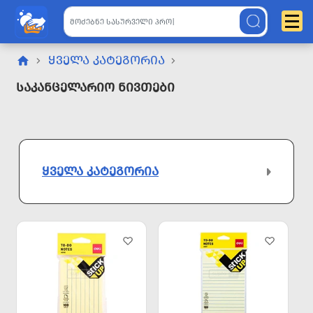
ᲧᲕᲔᲚᲐ ᲙᲐᲢᲔᲒᲝᲠᲘᲐ
Საკანცელარიო Ნივთები
ᲧᲕᲔᲚᲐ ᲙᲐᲢᲔᲒᲝᲠᲘᲐ