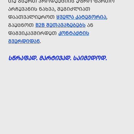
ᲗᲣ ᲒᲡᲣᲠᲗ ᲞᲠᲝᲓᲣᲥᲪᲘᲘᲡ ᲣᲤᲠᲝ ᲤᲐᲠᲗᲝ
ᲐᲠᲩᲔᲕᲐᲜᲘᲡ ᲜᲐᲮᲕᲐ, ᲨᲔᲒᲘᲫᲚᲘᲐᲗ
ᲓᲐᲐᲗᲕᲐᲚᲘᲔᲠᲝᲗ
ᲧᲕᲔᲚᲐ ᲙᲐᲢᲔᲒᲝᲠᲘᲐ
,
ᲒᲐᲔᲪᲜᲝᲗ
B2B ᲨᲔᲗᲐᲕᲐᲖᲔᲑᲔᲑᲡ
ᲐᲜ
ᲓᲐᲒᲕᲘᲙᲐᲕᲨᲘᲠᲓᲔᲗ
ᲙᲝᲜᲢᲐᲥᲢᲘᲡ
ᲒᲕᲔᲠᲓᲘᲓᲐᲜ
.
ᲡᲬᲠᲐᲤᲐᲓ. ᲛᲐᲠᲢᲘᲕᲐᲓ. ᲡᲐᲘᲛᲔᲓᲝᲓ.