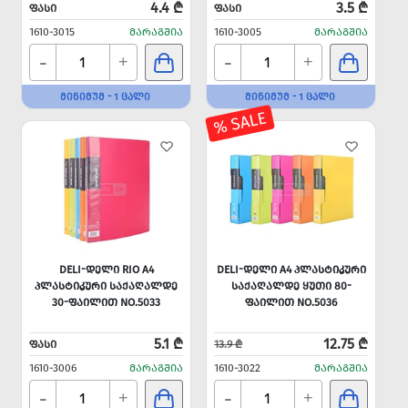
4.4 ₾
3.5 ₾
ᲤᲐᲡᲘ
ᲤᲐᲡᲘ
1610-3015
ᲛᲐᲠᲐᲒᲨᲘᲐ
1610-3005
ᲛᲐᲠᲐᲒᲨᲘᲐ
-
-
+
+
ᲛᲘᲜᲘᲛᲣᲛ - 1 ᲪᲐᲚᲘ
ᲛᲘᲜᲘᲛᲣᲛ - 1 ᲪᲐᲚᲘ
% SALE
DELI-ᲓᲔᲚᲘ RIO A4
DELI-ᲓᲔᲚᲘ A4 ᲞᲚᲐᲡᲢᲘᲙᲣᲠᲘ
ᲞᲚᲐᲡᲢᲘᲙᲣᲠᲘ ᲡᲐᲥᲐᲦᲐᲚᲓᲔ
ᲡᲐᲥᲐᲦᲐᲚᲓᲔ ᲧᲣᲗᲘ 80-
30-ᲤᲐᲘᲚᲘᲗ NO.5033
ᲤᲐᲘᲚᲘᲗ NO.5036
5.1 ₾
12.75 ₾
ᲤᲐᲡᲘ
13.9 ₾
1610-3006
ᲛᲐᲠᲐᲒᲨᲘᲐ
1610-3022
ᲛᲐᲠᲐᲒᲨᲘᲐ
-
-
+
+