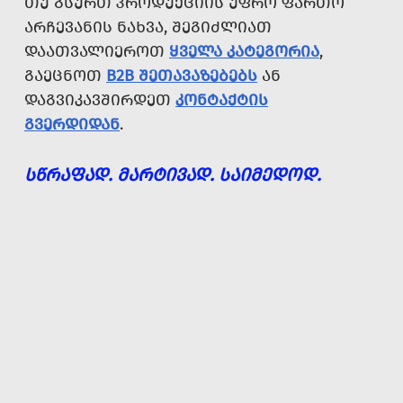
ᲗᲣ ᲒᲡᲣᲠᲗ ᲞᲠᲝᲓᲣᲥᲪᲘᲘᲡ ᲣᲤᲠᲝ ᲤᲐᲠᲗᲝ
ᲐᲠᲩᲔᲕᲐᲜᲘᲡ ᲜᲐᲮᲕᲐ, ᲨᲔᲒᲘᲫᲚᲘᲐᲗ
ᲓᲐᲐᲗᲕᲐᲚᲘᲔᲠᲝᲗ
ᲧᲕᲔᲚᲐ ᲙᲐᲢᲔᲒᲝᲠᲘᲐ
,
ᲒᲐᲔᲪᲜᲝᲗ
B2B ᲨᲔᲗᲐᲕᲐᲖᲔᲑᲔᲑᲡ
ᲐᲜ
ᲓᲐᲒᲕᲘᲙᲐᲕᲨᲘᲠᲓᲔᲗ
ᲙᲝᲜᲢᲐᲥᲢᲘᲡ
ᲒᲕᲔᲠᲓᲘᲓᲐᲜ
.
ᲡᲬᲠᲐᲤᲐᲓ. ᲛᲐᲠᲢᲘᲕᲐᲓ. ᲡᲐᲘᲛᲔᲓᲝᲓ.