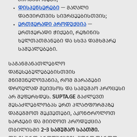
ᲓᲘᲡᲞᲔᲜᲡᲔᲠᲔᲑᲘ
— ᲛᲐᲦᲐᲚᲘ
ᲓᲐᲢᲕᲘᲠᲗᲕᲘᲡ ᲡᲘᲕᲠᲪᲔᲔᲑᲘᲡᲗᲕᲘᲡ;
ᲔᲠᲗᲯᲔᲠᲐᲓᲘ ᲞᲠᲝᲓᲣᲥᲪᲘᲐ
—
ᲔᲠᲗᲯᲔᲠᲐᲓᲘ ᲭᲘᲥᲔᲑᲘ, ᲠᲔᲖᲘᲜᲘᲡ
ᲮᲔᲚᲗᲐᲗᲛᲐᲜᲔᲑᲘ ᲓᲐ ᲡᲮᲕᲐ ᲓᲐᲛᲮᲛᲐᲠᲔ
ᲡᲐᲨᲣᲐᲚᲔᲑᲔᲑᲘ.
ᲡᲐᲒᲐᲜᲛᲐᲜᲐᲗᲚᲔᲑᲚᲝ
ᲓᲐᲬᲔᲡᲔᲑᲣᲚᲔᲑᲔᲑᲘᲡᲗᲕᲘᲡ
ᲛᲜᲘᲨᲕᲜᲔᲚᲝᲕᲐᲜᲘᲐ, ᲠᲝᲛ ᲛᲐᲠᲐᲒᲔᲑᲘ
ᲓᲠᲝᲣᲚᲐᲓ ᲨᲔᲘᲕᲡᲝᲡ ᲓᲐ ᲡᲐᲛᲣᲨᲐᲝ ᲞᲠᲝᲪᲔᲡᲘ
ᲐᲠ ᲨᲔᲤᲔᲠᲮᲓᲔᲡ.
SUPTA.GE
ᲒᲐᲫᲚᲔᲕᲗ
ᲨᲔᲡᲐᲫᲚᲔᲑᲚᲝᲑᲐᲡ ᲔᲠᲗ ᲞᲚᲐᲢᲤᲝᲠᲛᲐᲖᲔ
ᲓᲐᲒᲔᲒᲛᲝᲗ ᲨᲔᲙᲕᲔᲗᲔᲑᲘ, ᲐᲙᲝᲜᲢᲠᲝᲚᲝᲗ
ᲮᲐᲠᲯᲔᲑᲘ ᲓᲐ ᲛᲘᲘᲦᲝᲗ ᲞᲠᲝᲓᲣᲥᲪᲘᲐ
ᲗᲑᲘᲚᲘᲡᲨᲘ
2–3 ᲡᲐᲛᲣᲨᲐᲝ ᲡᲐᲐᲗᲨᲘ.