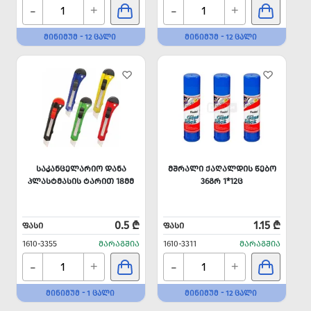
-
-
+
+
ᲛᲘᲜᲘᲛᲣᲛ - 12 ᲪᲐᲚᲘ
ᲛᲘᲜᲘᲛᲣᲛ - 12 ᲪᲐᲚᲘ
ᲡᲐᲙᲐᲜᲪᲔᲚᲐᲠᲘᲝ ᲓᲐᲜᲐ
ᲛᲨᲠᲐᲚᲘ ᲥᲐᲦᲐᲚᲓᲘᲡ ᲬᲔᲑᲝ
ᲞᲚᲐᲡᲢᲛᲐᲡᲘᲡ ᲢᲐᲠᲘᲗ 18ᲛᲛ
36ᲒᲠ 1*12Ც
0.5 ₾
1.15 ₾
ᲤᲐᲡᲘ
ᲤᲐᲡᲘ
1610-3355
ᲛᲐᲠᲐᲒᲨᲘᲐ
1610-3311
ᲛᲐᲠᲐᲒᲨᲘᲐ
-
-
+
+
ᲛᲘᲜᲘᲛᲣᲛ - 1 ᲪᲐᲚᲘ
ᲛᲘᲜᲘᲛᲣᲛ - 12 ᲪᲐᲚᲘ