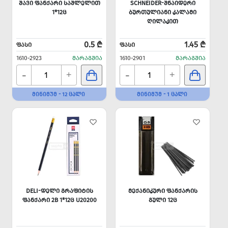
ᲨᲐᲕᲘ ᲤᲐᲜᲥᲐᲠᲘ ᲡᲐᲨᲚᲔᲚᲘᲗ
SCHNEIDER-ᲨᲜᲐᲘᲓᲔᲠᲘ
1*12Ც
ᲑᲣᲠᲗᲣᲚᲘᲐᲜᲘ ᲙᲐᲚᲐᲛᲘ
ᲦᲘᲚᲐᲙᲘᲗ
0.5 ₾
1.45 ₾
ᲤᲐᲡᲘ
ᲤᲐᲡᲘ
1610-2923
ᲛᲐᲠᲐᲒᲨᲘᲐ
1610-2901
ᲛᲐᲠᲐᲒᲨᲘᲐ
-
-
+
+
ᲛᲘᲜᲘᲛᲣᲛ - 12 ᲪᲐᲚᲘ
ᲛᲘᲜᲘᲛᲣᲛ - 1 ᲪᲐᲚᲘ
DELI-ᲓᲔᲚᲘ ᲒᲠᲐᲤᲘᲢᲘᲡ
ᲛᲔᲥᲐᲜᲘᲙᲣᲠᲘ ᲤᲐᲜᲥᲐᲠᲘᲡ
ᲤᲐᲜᲥᲐᲠᲘ 2B 1*12Ც U20200
ᲒᲣᲚᲘ 12Ც