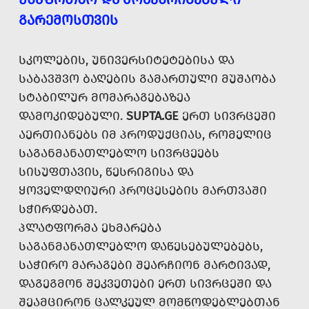
ᲒᲐᲠᲔᲛᲝᲡᲗᲕᲘᲡ
ᲡᲙᲝᲚᲔᲑᲘᲡ, ᲣᲜᲘᲕᲔᲠᲡᲘᲢᲔᲢᲔᲑᲘᲡᲐ ᲓᲐ
ᲡᲐᲑᲐᲕᲨᲕᲝ ᲑᲐᲦᲔᲑᲘᲡ ᲒᲐᲛᲐᲠᲗᲣᲚᲘ ᲛᲣᲨᲐᲝᲑᲐ
ᲡᲢᲐᲑᲘᲚᲣᲠ ᲛᲝᲛᲐᲠᲐᲒᲔᲑᲐᲖᲔᲐ
ᲓᲐᲛᲝᲙᲘᲓᲔᲑᲣᲚᲘ.
SUPTA.GE
ᲔᲠᲗ ᲡᲘᲕᲠᲪᲔᲨᲘ
ᲐᲔᲠᲗᲘᲐᲜᲔᲑᲡ ᲘᲛ ᲞᲠᲝᲓᲣᲥᲪᲘᲐᲡ, ᲠᲝᲛᲔᲚᲘᲪ
ᲡᲐᲒᲐᲜᲛᲐᲜᲐᲗᲚᲔᲑᲚᲝ ᲡᲘᲕᲠᲪᲔᲔᲑᲡ
ᲡᲘᲡᲣᲤᲗᲐᲕᲘᲡ, ᲬᲔᲡᲠᲘᲒᲘᲡᲐ ᲓᲐ
ᲧᲝᲕᲔᲚᲓᲦᲘᲣᲠᲘ ᲞᲠᲝᲪᲔᲡᲔᲑᲘᲡ ᲛᲐᲠᲗᲕᲐᲨᲘ
ᲡᲭᲘᲠᲓᲔᲑᲐᲗ.
ᲞᲚᲐᲢᲤᲝᲠᲛᲐ ᲔᲮᲛᲐᲠᲔᲑᲐ
ᲡᲐᲒᲐᲜᲛᲐᲜᲐᲗᲚᲔᲑᲚᲝ ᲓᲐᲬᲔᲡᲔᲑᲣᲚᲔᲑᲔᲑᲡ,
ᲡᲐᲭᲘᲠᲝ ᲛᲐᲠᲐᲒᲔᲑᲘ ᲨᲔᲐᲠᲩᲘᲝᲜ ᲛᲐᲠᲢᲘᲕᲐᲓ,
ᲓᲐᲒᲔᲒᲛᲝᲜ ᲨᲔᲙᲕᲔᲗᲔᲑᲘ ᲔᲠᲗ ᲡᲘᲕᲠᲪᲔᲨᲘ ᲓᲐ
ᲨᲔᲐᲛᲪᲘᲠᲝᲜ ᲪᲐᲚᲙᲔᲣᲚ ᲛᲝᲛᲬᲝᲓᲔᲑᲚᲔᲑᲗᲐᲜ