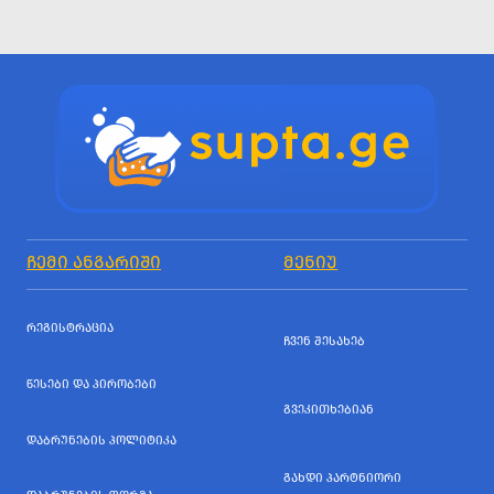
ᲩᲔᲛᲘ ᲐᲜᲒᲐᲠᲘᲨᲘ
ᲛᲔᲜᲘᲣ
ᲠᲔᲒᲘᲡᲢᲠᲐᲪᲘᲐ
ᲩᲕᲔᲜ ᲨᲔᲡᲐᲮᲔᲑ
ᲬᲔᲡᲔᲑᲘ ᲓᲐ ᲞᲘᲠᲝᲑᲔᲑᲘ
ᲒᲕᲔᲙᲘᲗᲮᲔᲑᲘᲐᲜ
ᲓᲐᲑᲠᲣᲜᲔᲑᲘᲡ ᲞᲝᲚᲘᲢᲘᲙᲐ
ᲒᲐᲮᲓᲘ ᲞᲐᲠᲢᲜᲘᲝᲠᲘ