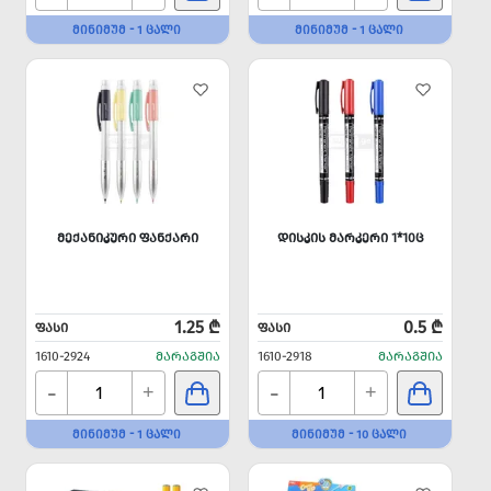
ᲛᲘᲜᲘᲛᲣᲛ - 1 ᲪᲐᲚᲘ
ᲛᲘᲜᲘᲛᲣᲛ - 1 ᲪᲐᲚᲘ
ᲛᲔᲥᲐᲜᲘᲙᲣᲠᲘ ᲤᲐᲜᲥᲐᲠᲘ
ᲓᲘᲡᲙᲘᲡ ᲛᲐᲠᲙᲔᲠᲘ 1*10Ც
1.25 ₾
0.5 ₾
ᲤᲐᲡᲘ
ᲤᲐᲡᲘ
1610-2924
ᲛᲐᲠᲐᲒᲨᲘᲐ
1610-2918
ᲛᲐᲠᲐᲒᲨᲘᲐ
-
-
+
+
ᲛᲘᲜᲘᲛᲣᲛ - 1 ᲪᲐᲚᲘ
ᲛᲘᲜᲘᲛᲣᲛ - 10 ᲪᲐᲚᲘ