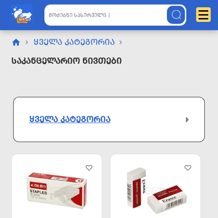
ᲧᲕᲔᲚᲐ ᲙᲐᲢᲔᲒᲝᲠᲘᲐ
Საკანცელარიო Ნივთები
ᲧᲕᲔᲚᲐ ᲙᲐᲢᲔᲒᲝᲠᲘᲐ