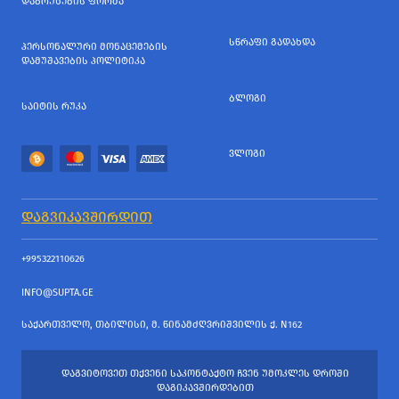
ᲓᲐᲑᲠᲣᲜᲔᲑᲘᲡ ᲤᲝᲠᲛᲐ
ᲡᲬᲠᲐᲤᲘ ᲒᲐᲓᲐᲮᲓᲐ
ᲞᲔᲠᲡᲝᲜᲐᲚᲣᲠᲘ ᲛᲝᲜᲐᲪᲔᲛᲔᲑᲘᲡ
ᲓᲐᲛᲣᲨᲐᲕᲔᲑᲘᲡ ᲞᲝᲚᲘᲢᲘᲙᲐ
ᲑᲚᲝᲒᲘ
ᲡᲐᲘᲢᲘᲡ ᲠᲣᲙᲐ
ᲕᲚᲝᲒᲘ
ᲓᲐᲒᲕᲘᲙᲐᲕᲨᲘᲠᲓᲘᲗ
+995322110626
INFO@SUPTA.GE
ᲡᲐᲥᲐᲠᲗᲕᲔᲚᲝ, ᲗᲑᲘᲚᲘᲡᲘ, Მ. ᲬᲘᲜᲐᲛᲫᲦᲕᲠᲘᲨᲕᲘᲚᲘᲡ Ქ. N162
ᲓᲐᲒᲕᲘᲢᲝᲕᲔᲗ ᲗᲥᲕᲔᲜᲘ ᲡᲐᲙᲝᲜᲢᲐᲥᲢᲝ ᲩᲕᲔᲜ ᲣᲛᲝᲙᲚᲔᲡ ᲓᲠᲝᲨᲘ
ᲓᲐᲒᲘᲙᲐᲕᲨᲘᲠᲓᲔᲑᲘᲗ