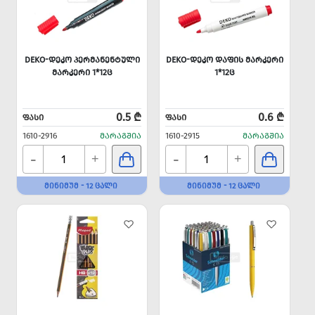
DEKO-ᲓᲔᲙᲝ ᲞᲔᲠᲛᲐᲜᲔᲜᲢᲣᲚᲘ
DEKO-ᲓᲔᲙᲝ ᲓᲐᲤᲘᲡ ᲛᲐᲠᲙᲔᲠᲘ
ᲛᲐᲠᲙᲔᲠᲘ 1*12Ც
1*12Ც
0.5 ₾
0.6 ₾
ᲤᲐᲡᲘ
ᲤᲐᲡᲘ
1610-2916
ᲛᲐᲠᲐᲒᲨᲘᲐ
1610-2915
ᲛᲐᲠᲐᲒᲨᲘᲐ
-
-
+
+
ᲛᲘᲜᲘᲛᲣᲛ - 12 ᲪᲐᲚᲘ
ᲛᲘᲜᲘᲛᲣᲛ - 12 ᲪᲐᲚᲘ