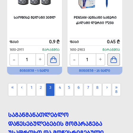
ᲡᲐᲝᲤᲘᲡᲔ ᲛᲔᲚᲐᲜᲘ 30ᲛᲚ
PENSAN-ᲞᲔᲜᲡᲐᲜᲘ ᲡᲐᲬᲔᲠᲘ
ᲙᲐᲚᲐᲛᲘ ᲚᲣᲠᲯᲘ 1*25Ც
0.9 ₾
0.45 ₾
ᲤᲐᲡᲘ
ᲤᲐᲡᲘ
1610-2911
ᲛᲐᲠᲐᲒᲨᲘᲐ
1610-2903
ᲛᲐᲠᲐᲒᲨᲘᲐ
-
-
+
+
ᲛᲘᲜᲘᲛᲣᲛ - 1 ᲪᲐᲚᲘ
ᲛᲘᲜᲘᲛᲣᲛ - 25 ᲪᲐᲚᲘ
«
‹
1
2
3
4
5
6
7
8
›
»
8
ᲡᲐᲒᲐᲜᲛᲐᲜᲐᲗᲚᲔᲑᲚᲝ
ᲓᲐᲬᲔᲡᲔᲑᲣᲚᲔᲑᲔᲑᲘᲡ ᲛᲝᲛᲐᲠᲐᲒᲔᲑᲐ
ᲣᲡᲐᲤᲠᲗᲮᲝ ᲓᲐ ᲛᲝᲬᲔᲡᲠᲘᲒᲔᲑᲣᲚᲘ