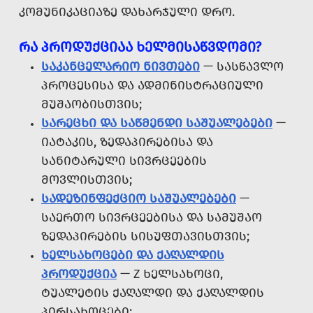
ᲙᲝᲛᲣᲜᲘᲙᲐᲪᲘᲐᲖᲔ ᲓᲐᲮᲐᲠᲯᲣᲚᲘ ᲓᲠᲝ.
ᲠᲐ ᲞᲠᲝᲓᲣᲥᲪᲘᲐᲐ ᲮᲔᲚᲛᲘᲡᲐᲬᲕᲓᲝᲛᲘ?
ᲡᲐᲙᲐᲜᲪᲔᲚᲐᲠᲘᲝ ᲜᲘᲕᲗᲔᲑᲘ
— ᲡᲐᲡᲬᲐᲕᲚᲝ
ᲞᲠᲝᲪᲔᲡᲘᲡᲐ ᲓᲐ ᲐᲓᲛᲘᲜᲘᲡᲢᲠᲐᲪᲘᲣᲚᲘ
ᲛᲣᲨᲐᲝᲑᲘᲡᲗᲕᲘᲡ;
ᲡᲐᲠᲔᲪᲮᲘ ᲓᲐ ᲡᲐᲬᲛᲔᲜᲓᲘ ᲡᲐᲨᲣᲐᲚᲔᲑᲔᲑᲘ
—
ᲘᲐᲢᲐᲙᲘᲡ, ᲖᲔᲓᲐᲞᲘᲠᲔᲑᲘᲡᲐ ᲓᲐ
ᲡᲐᲜᲘᲢᲐᲠᲣᲚᲘ ᲡᲘᲕᲠᲪᲔᲔᲑᲘᲡ
ᲛᲝᲕᲚᲘᲡᲗᲕᲘᲡ;
ᲡᲐᲓᲔᲖᲘᲜᲤᲔᲥᲪᲘᲝ ᲡᲐᲨᲣᲐᲚᲔᲑᲔᲑᲘ
—
ᲡᲐᲔᲠᲗᲝ ᲡᲘᲕᲠᲪᲔᲔᲑᲘᲡᲐ ᲓᲐ ᲡᲐᲛᲣᲨᲐᲝ
ᲖᲔᲓᲐᲞᲘᲠᲔᲑᲘᲡ ᲡᲘᲡᲣᲤᲗᲐᲕᲘᲡᲗᲕᲘᲡ;
ᲮᲔᲚᲡᲐᲮᲝᲪᲔᲑᲘ ᲓᲐ ᲥᲐᲦᲐᲚᲓᲘᲡ
ᲞᲠᲝᲓᲣᲥᲪᲘᲐ
— Z ᲮᲔᲚᲡᲐᲮᲝᲪᲘ,
ᲢᲣᲐᲚᲔᲢᲘᲡ ᲥᲐᲦᲐᲚᲓᲘ ᲓᲐ ᲥᲐᲦᲐᲚᲓᲘᲡ
ᲞᲘᲠᲡᲐᲮᲝᲪᲔᲑᲘ;