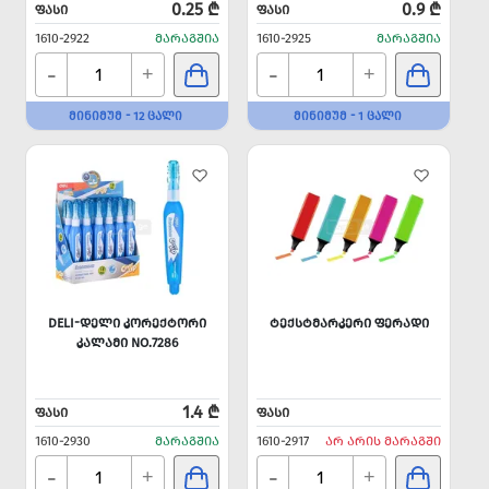
0.25 ₾
0.9 ₾
ᲤᲐᲡᲘ
ᲤᲐᲡᲘ
1610-2922
ᲛᲐᲠᲐᲒᲨᲘᲐ
1610-2925
ᲛᲐᲠᲐᲒᲨᲘᲐ
-
-
+
+
ᲛᲘᲜᲘᲛᲣᲛ - 12 ᲪᲐᲚᲘ
ᲛᲘᲜᲘᲛᲣᲛ - 1 ᲪᲐᲚᲘ
DELI-ᲓᲔᲚᲘ ᲙᲝᲠᲔᲥᲢᲝᲠᲘ
ᲢᲔᲥᲡᲢᲛᲐᲠᲙᲔᲠᲘ ᲤᲔᲠᲐᲓᲘ
ᲙᲐᲚᲐᲛᲘ NO.7286
1.4 ₾
ᲤᲐᲡᲘ
ᲤᲐᲡᲘ
1610-2930
ᲛᲐᲠᲐᲒᲨᲘᲐ
1610-2917
ᲐᲠ ᲐᲠᲘᲡ ᲛᲐᲠᲐᲒᲨᲘ
-
-
+
+