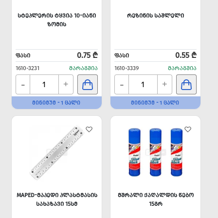
ᲡᲢᲔᲞᲚᲔᲠᲘᲡ ᲢᲧᲕᲘᲐ 10-ᲘᲐᲜᲘ
ᲠᲔᲖᲘᲜᲘᲡ ᲡᲐᲨᲚᲔᲚᲘ
ᲖᲝᲛᲘᲡ
0.75 ₾
0.55 ₾
ᲤᲐᲡᲘ
ᲤᲐᲡᲘ
1610-3231
ᲛᲐᲠᲐᲒᲨᲘᲐ
1610-3339
ᲛᲐᲠᲐᲒᲨᲘᲐ
-
-
+
+
ᲛᲘᲜᲘᲛᲣᲛ - 1 ᲪᲐᲚᲘ
ᲛᲘᲜᲘᲛᲣᲛ - 1 ᲪᲐᲚᲘ
MAPED-ᲛᲐᲞᲔᲓᲘ ᲞᲚᲐᲡᲢᲛᲐᲡᲘᲡ
ᲛᲨᲠᲐᲚᲘ ᲥᲐᲦᲐᲚᲓᲘᲡ ᲬᲔᲑᲝ
ᲡᲐᲮᲐᲖᲐᲕᲘ 15ᲡᲛ
15ᲒᲠ