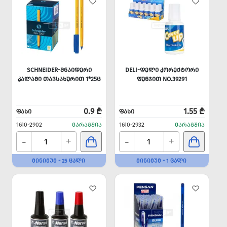
SCHNEIDER-ᲨᲜᲐᲘᲓᲔᲠᲘ
DELI-ᲓᲔᲚᲘ ᲙᲝᲠᲔᲥᲢᲝᲠᲘ
ᲙᲐᲚᲐᲛᲘ ᲗᲐᲕᲡᲐᲮᲣᲠᲘᲗ 1*25Ც
ᲤᲣᲜᲯᲘᲗ NO.39291
0.9 ₾
1.55 ₾
ᲤᲐᲡᲘ
ᲤᲐᲡᲘ
1610-2902
ᲛᲐᲠᲐᲒᲨᲘᲐ
1610-2932
ᲛᲐᲠᲐᲒᲨᲘᲐ
-
-
+
+
ᲛᲘᲜᲘᲛᲣᲛ - 25 ᲪᲐᲚᲘ
ᲛᲘᲜᲘᲛᲣᲛ - 1 ᲪᲐᲚᲘ