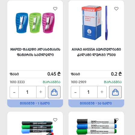
MAPED-ᲛᲐᲞᲔᲓᲘ ᲞᲚᲐᲡᲢᲛᲐᲡᲘᲡ
AIHAO AH555A ᲑᲣᲠᲗᲣᲚᲘᲐᲜᲘ
ᲤᲐᲜᲥᲠᲘᲡ ᲡᲐᲗᲚᲔᲚᲘ
ᲙᲐᲚᲐᲛᲘ ᲚᲣᲠᲯᲘ 1*50Ც
0.45 ₾
0.2 ₾
ᲤᲐᲡᲘ
ᲤᲐᲡᲘ
1610-3333
ᲛᲐᲠᲐᲒᲨᲘᲐ
1610-2909
ᲛᲐᲠᲐᲒᲨᲘᲐ
-
-
+
+
ᲛᲘᲜᲘᲛᲣᲛ - 1 ᲪᲐᲚᲘ
ᲛᲘᲜᲘᲛᲣᲛ - 50 ᲪᲐᲚᲘ