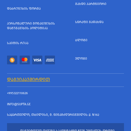
ᲒᲐᲮᲓᲘ ᲞᲐᲠᲢᲜᲘᲝᲠᲘ
ᲓᲐᲑᲠᲣᲜᲔᲑᲘᲡ ᲤᲝᲠᲛᲐ
ᲡᲬᲠᲐᲤᲘ ᲒᲐᲓᲐᲮᲓᲐ
ᲞᲔᲠᲡᲝᲜᲐᲚᲣᲠᲘ ᲛᲝᲜᲐᲪᲔᲛᲔᲑᲘᲡ
ᲓᲐᲛᲣᲨᲐᲕᲔᲑᲘᲡ ᲞᲝᲚᲘᲢᲘᲙᲐ
ᲑᲚᲝᲒᲘ
ᲡᲐᲘᲢᲘᲡ ᲠᲣᲙᲐ
ᲕᲚᲝᲒᲘ
ᲓᲐᲒᲕᲘᲙᲐᲕᲨᲘᲠᲓᲘᲗ
+995322110626
INFO@SUPTA.GE
ᲡᲐᲥᲐᲠᲗᲕᲔᲚᲝ, ᲗᲑᲘᲚᲘᲡᲘ, Მ. ᲬᲘᲜᲐᲛᲫᲦᲕᲠᲘᲨᲕᲘᲚᲘᲡ Ქ. N162
ᲓᲐᲒᲕᲘᲢᲝᲕᲔᲗ ᲗᲥᲕᲔᲜᲘ ᲡᲐᲙᲝᲜᲢᲐᲥᲢᲝ ᲩᲕᲔᲜ ᲣᲛᲝᲙᲚᲔᲡ ᲓᲠᲝᲨᲘ