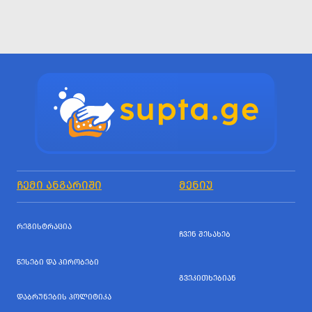
ᲩᲔᲛᲘ ᲐᲜᲒᲐᲠᲘᲨᲘ
ᲛᲔᲜᲘᲣ
ᲠᲔᲒᲘᲡᲢᲠᲐᲪᲘᲐ
ᲩᲕᲔᲜ ᲨᲔᲡᲐᲮᲔᲑ
ᲬᲔᲡᲔᲑᲘ ᲓᲐ ᲞᲘᲠᲝᲑᲔᲑᲘ
ᲒᲕᲔᲙᲘᲗᲮᲔᲑᲘᲐᲜ
ᲓᲐᲑᲠᲣᲜᲔᲑᲘᲡ ᲞᲝᲚᲘᲢᲘᲙᲐ