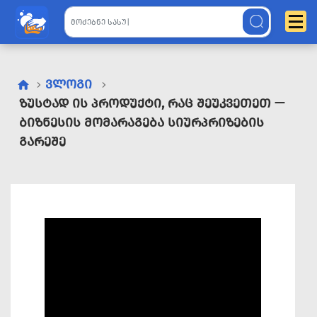
ᲕᲚᲝᲒᲘ
ᲖᲣᲡᲢᲐᲓ ᲘᲡ ᲞᲠᲝᲓᲣᲥᲢᲘ, ᲠᲐᲪ ᲨᲔᲣᲙᲕᲔᲗᲔᲗ —
ᲑᲘᲖᲜᲔᲡᲘᲡ ᲛᲝᲛᲐᲠᲐᲒᲔᲑᲐ ᲡᲘᲣᲠᲞᲠᲘᲖᲔᲑᲘᲡ
ᲒᲐᲠᲔᲨᲔ