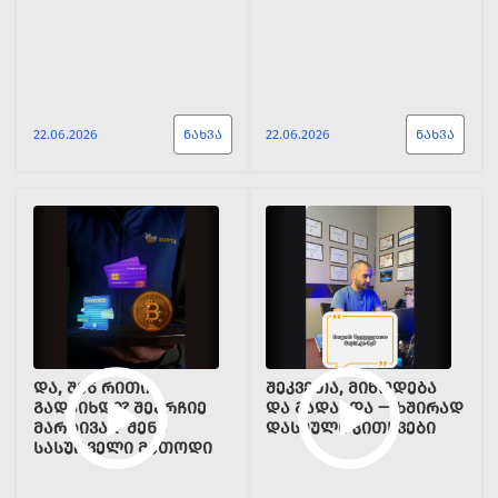
22.06.2026
ᲜᲐᲮᲕᲐ
22.06.2026
ᲜᲐᲮᲕᲐ
ᲓᲐ, ᲨᲔᲜ ᲠᲘᲗᲘ
ᲨᲔᲙᲕᲔᲗᲐ, ᲛᲘᲬᲝᲓᲔᲑᲐ
ᲒᲐᲓᲐᲘᲮᲓᲘ? ᲨᲔᲐᲠᲩᲘᲔ
ᲓᲐ ᲒᲐᲓᲐᲮᲓᲐ — ᲮᲨᲘᲠᲐᲓ
ᲛᲐᲠᲢᲘᲕᲐᲓ ᲨᲔᲜᲘ
ᲓᲐᲡᲛᲣᲚᲘ ᲙᲘᲗᲮᲕᲔᲑᲘ
ᲡᲐᲡᲣᲠᲕᲔᲚᲘ ᲛᲔᲗᲝᲓᲘ