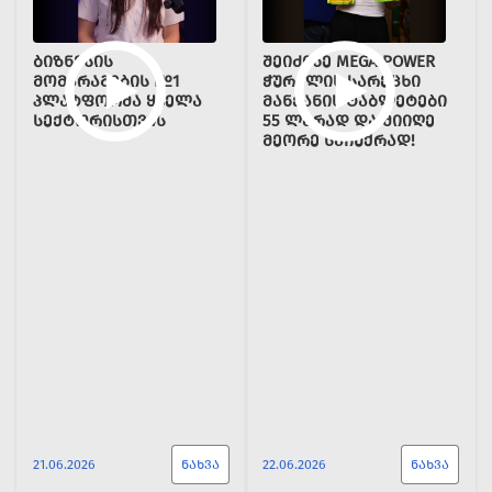
ᲑᲘᲖᲜᲔᲡᲘᲡ
ᲨᲔᲘᲫᲘᲜᲔ MEGA POWER
ᲛᲝᲛᲐᲠᲐᲒᲔᲑᲘᲡ №1
ᲭᲣᲠᲭᲚᲘᲡ ᲡᲐᲠᲔᲪᲮᲘ
ᲞᲚᲐᲢᲤᲝᲠᲛᲐ ᲧᲕᲔᲚᲐ
ᲛᲐᲜᲥᲐᲜᲘᲡ ᲢᲐᲑᲚᲔᲢᲔᲑᲘ
ᲡᲔᲥᲢᲝᲠᲘᲡᲗᲕᲘᲡ
55 ᲚᲐᲠᲐᲓ ᲓᲐ ᲛᲘᲘᲦᲔ
ᲛᲔᲝᲠᲔ ᲡᲐᲩᲣᲥᲠᲐᲓ!
21.06.2026
ᲜᲐᲮᲕᲐ
22.06.2026
ᲜᲐᲮᲕᲐ