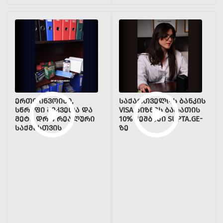
ᲔᲠᲗᲘ ᲘᲜᲕᲝᲘᲡᲘ,
ᲡᲐᲥᲐᲠᲗᲕᲔᲚᲝᲡ ᲑᲐᲜᲙᲘᲡ
ᲡᲬᲠᲐᲤᲘ ᲨᲔᲙᲕᲔᲗᲐ ᲓᲐ
VISA ᲑᲘᲖᲜᲔᲡ ᲑᲐᲠᲐᲗᲘᲡ
ᲛᲔᲢᲘ ᲓᲠᲝ ᲠᲔᲐᲚᲣᲠᲘ
10% ᲥᲔᲨᲑᲔᲥᲘ SUPTA.GE-
ᲡᲐᲥᲛᲘᲡᲗᲕᲘᲡ
ᲖᲔ