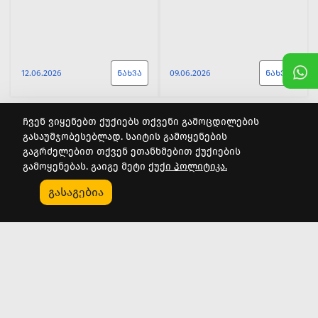
12.06.2026
ᲜᲐᲮᲕᲐ
09.06.2026
ᲜᲐᲮᲕᲐ
ჩვენ ვიყენებთ ქუქიებს თქვენი გამოცდილების
გასაუმჯობესებლად. საიტის გამოყენების
გაგრძელებით თქვენ ეთანხმებით ქუქიების
გამოყენებას. გაიგე მეტი
ქუქი პოლიტიკა.
0
გასაგებია
Კატეგორიები
Აქციები
Კალათა
Პროფილი
ᲧᲕᲔᲚᲐᲤᲔᲠᲘ ᲝᲤᲘᲡᲘᲡ
ᲠᲐᲡ ᲤᲘᲥᲠᲝᲑᲔᲜ ᲩᲕᲔᲜᲘ
ᲛᲝᲛᲐᲠᲐᲒᲔᲑᲘᲡᲗᲕᲘᲡ
ᲛᲝᲛᲮᲛᲐᲠᲔᲑᲚᲔᲑᲘ
ᲔᲠᲗ ᲡᲘᲕᲠᲪᲔᲨᲘ
SUPTA.GE-ᲖᲔ?