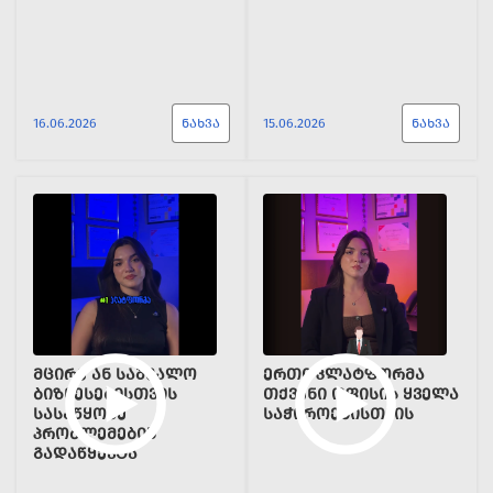
16.06.2026
ᲜᲐᲮᲕᲐ
15.06.2026
ᲜᲐᲮᲕᲐ
ᲛᲪᲘᲠᲔ ᲐᲜ ᲡᲐᲨᲣᲐᲚᲝ
ᲔᲠᲗᲘ ᲞᲚᲐᲢᲤᲝᲠᲛᲐ
ᲑᲘᲖᲜᲔᲡᲔᲑᲘᲡᲗᲕᲘᲡ
ᲗᲥᲕᲔᲜᲘ ᲝᲤᲘᲡᲘᲡ ᲧᲕᲔᲚᲐ
ᲡᲐᲡᲐᲬᲧᲝᲑᲔ
ᲡᲐᲭᲘᲠᲝᲔᲑᲘᲡᲗᲕᲘᲡ
ᲞᲠᲝᲑᲚᲔᲛᲔᲑᲘᲡ
ᲒᲐᲓᲐᲬᲧᲔᲕᲢᲐ