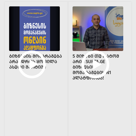
ᲑᲘᲖᲜᲔᲡᲘᲡ ᲛᲝᲛᲐᲠᲐᲒᲔᲑᲐ
5 ᲛᲘᲖᲔᲖᲘ ᲗᲣ ᲠᲐᲢᲝᲛ
ᲐᲠᲐᲡᲓᲠᲝᲡ ᲧᲝᲤᲘᲚᲐ
ᲐᲠᲘᲡ SUPTA.GE
ᲐᲡᲔᲗᲘ ᲛᲐᲠᲢᲘᲕᲘ
ᲑᲘᲖᲜᲔᲡᲘᲡ
ᲛᲝᲛᲐᲠᲐᲒᲔᲑᲘᲡ N1
ᲞᲚᲐᲢᲤᲝᲠᲛᲐ!