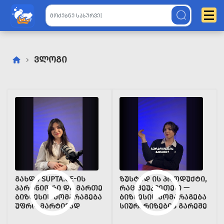
ᲕᲚᲝᲒᲘ
ᲒᲐᲮᲓᲘ SUPTA.GE-ᲘᲡ
ᲖᲣᲡᲢᲐᲓ ᲘᲡ ᲞᲠᲝᲓᲣᲥᲢᲘ,
ᲞᲐᲠᲢᲜᲘᲝᲠᲘ ᲓᲐ ᲛᲐᲠᲗᲔ
ᲠᲐᲪ ᲨᲔᲣᲙᲕᲔᲗᲔᲗ —
ᲑᲘᲖᲜᲔᲡᲘᲡ ᲛᲝᲛᲐᲠᲐᲒᲔᲑᲐ
ᲑᲘᲖᲜᲔᲡᲘᲡ ᲛᲝᲛᲐᲠᲐᲒᲔᲑᲐ
ᲣᲤᲠᲝ ᲛᲐᲠᲢᲘᲕᲐᲓ
ᲡᲘᲣᲠᲞᲠᲘᲖᲔᲑᲘᲡ ᲒᲐᲠᲔᲨᲔ