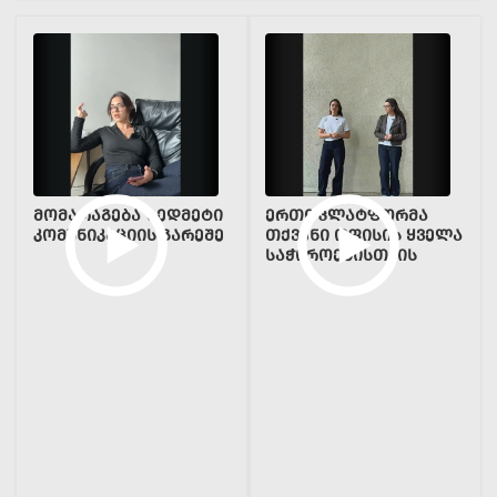
ᲛᲝᲛᲐᲠᲐᲒᲔᲑᲐ ᲖᲔᲓᲛᲔᲢᲘ
ᲔᲠᲗᲘ ᲞᲚᲐᲢᲤᲝᲠᲛᲐ
ᲙᲝᲛᲣᲜᲘᲙᲐᲪᲘᲘᲡ ᲒᲐᲠᲔᲨᲔ
ᲗᲥᲕᲔᲜᲘ ᲝᲤᲘᲡᲘᲡ ᲧᲕᲔᲚᲐ
ᲡᲐᲭᲘᲠᲝᲔᲑᲘᲡᲗᲕᲘᲡ