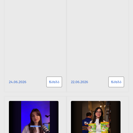
24.06.2026
ᲜᲐᲮᲕᲐ
22.06.2026
ᲜᲐᲮᲕᲐ