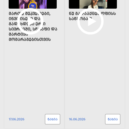
ᲛᲐᲠᲗᲔ ᲨᲔᲙᲕᲔᲗᲔᲑᲘ,
ᲜᲣ ᲒᲐᲓᲐᲐᲥᲪᲔᲕ ᲝᲤᲘᲡᲡ
ᲘᲜᲕᲝᲘᲡᲔᲑᲘ ᲓᲐ
ᲡᲐᲬᲧᲝᲑᲐᲓ
ᲒᲐᲓᲐᲮᲓᲔᲑᲘ ᲔᲠᲗ
ᲡᲘᲕᲠᲪᲔᲨᲘ, ᲡᲬᲠᲐᲤᲘ ᲓᲐ
ᲛᲐᲠᲢᲘᲕᲘ
ᲛᲝᲛᲐᲠᲐᲒᲔᲑᲘᲡᲗᲕᲘᲡ
17.06.2026
ᲜᲐᲮᲕᲐ
16.06.2026
ᲜᲐᲮᲕᲐ