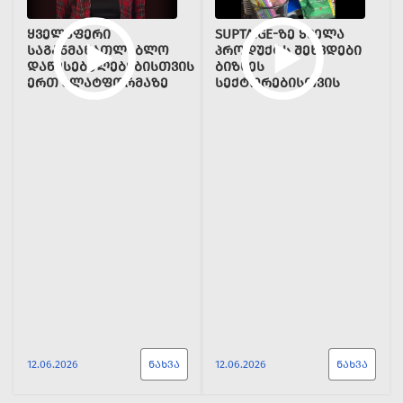
ᲧᲕᲔᲚᲐᲤᲔᲠᲘ
SUPTA.GE-ᲖᲔ ᲧᲕᲔᲚᲐ
ᲡᲐᲒᲐᲜᲛᲐᲜᲐᲗᲚᲔᲑᲚᲝ
ᲞᲠᲝᲓᲣᲥᲢᲡ ᲨᲔᲮᲕᲓᲔᲑᲘ
ᲓᲐᲬᲔᲡᲔᲑᲣᲚᲔᲑᲔᲑᲘᲡᲗᲕᲘᲡ
ᲑᲘᲖᲜᲔᲡ
ᲔᲠᲗ ᲞᲚᲐᲢᲤᲝᲠᲛᲐᲖᲔ
ᲡᲔᲥᲢᲝᲠᲔᲑᲘᲡᲗᲕᲘᲡ
12.06.2026
ᲜᲐᲮᲕᲐ
12.06.2026
ᲜᲐᲮᲕᲐ