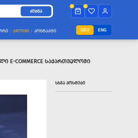
0
0
ᲫᲔᲑᲜᲐ
GEO
ENG
ᲝᲠᲘ
ᲑᲚᲝᲒᲘ
ᲙᲝᲜᲢᲐᲥᲢᲘ
ᲑᲣᲚᲘ E-COMMERCE ᲡᲐᲥᲐᲠᲗᲕᲔᲚᲝᲨᲘ
ᲡᲮᲕᲐ ᲞᲝᲡᲢᲔᲑᲘ