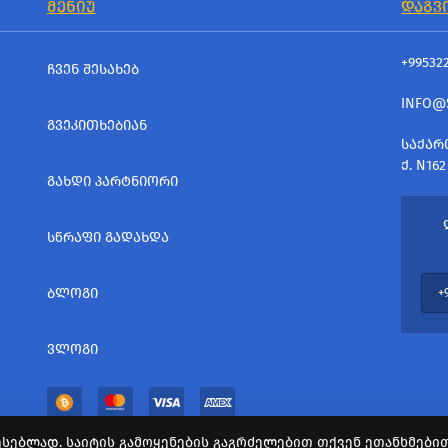
ᲛᲔᲜᲘᲣ
ᲓᲐᲒᲕ
+99532
ᲩᲕᲔᲜ ᲨᲔᲡᲐᲮᲔᲑ
INFO@
ᲒᲕᲔᲙᲘᲗᲮᲔᲑᲘᲐᲜ
ᲡᲐᲥᲐᲠ
Ქ. N162
ᲒᲐᲮᲓᲘ ᲞᲐᲠᲢᲜᲘᲝᲠᲘ
ᲡᲬᲠᲐᲤᲘ ᲒᲐᲓᲐᲮᲓᲐ
ᲑᲚᲝᲒᲘ
ᲕᲚᲝᲒᲘ
სებლად. საიტის გამოყენების გაგრძელებით თქვენ ეთანხმებით 