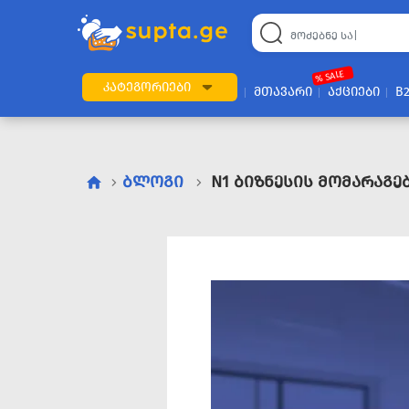
% SALE
ᲙᲐᲢᲔᲒᲝᲠᲘᲔᲑᲘ
ᲛᲗᲐᲕᲐᲠᲘ
ᲐᲥᲪᲘᲔᲑᲘ
B
ᲑᲚᲝᲒᲘ
N1 ᲑᲘᲖᲜᲔᲡᲘᲡ ᲛᲝᲛᲐᲠᲐᲒᲔ