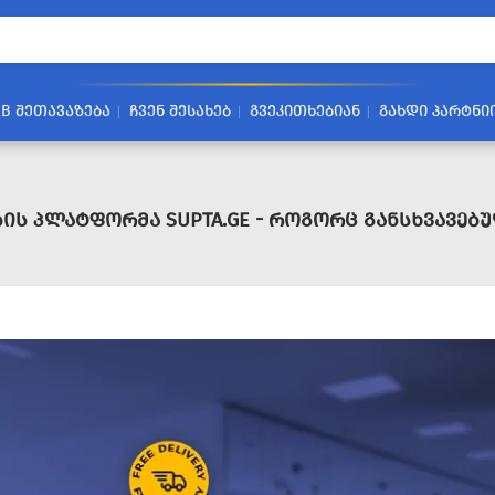
2B ᲨᲔᲗᲐᲕᲐᲖᲔᲑᲐ
ᲩᲕᲔᲜ ᲨᲔᲡᲐᲮᲔᲑ
ᲒᲕᲔᲙᲘᲗᲮᲔᲑᲘᲐᲜ
ᲒᲐᲮᲓᲘ ᲞᲐᲠᲢᲜᲘ
ᲑᲘᲡ ᲞᲚᲐᲢᲤᲝᲠᲛᲐ SUPTA.GE - ᲠᲝᲒᲝᲠᲪ ᲒᲐᲜᲡᲮᲕᲐᲕᲔ