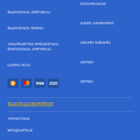
ᲒᲕᲔᲙᲘᲗᲮᲔᲑᲘᲐᲜ
ᲓᲐᲑᲠᲣᲜᲔᲑᲘᲡ ᲞᲝᲚᲘᲢᲘᲙᲐ
ᲒᲐᲮᲓᲘ ᲞᲐᲠᲢᲜᲘᲝᲠᲘ
ᲓᲐᲑᲠᲣᲜᲔᲑᲘᲡ ᲤᲝᲠᲛᲐ
ᲡᲬᲠᲐᲤᲘ ᲒᲐᲓᲐᲮᲓᲐ
ᲞᲔᲠᲡᲝᲜᲐᲚᲣᲠᲘ ᲛᲝᲜᲐᲪᲔᲛᲔᲑᲘᲡ
ᲓᲐᲛᲣᲨᲐᲕᲔᲑᲘᲡ ᲞᲝᲚᲘᲢᲘᲙᲐ
ᲑᲚᲝᲒᲘ
ᲡᲐᲘᲢᲘᲡ ᲠᲣᲙᲐ
ᲕᲚᲝᲒᲘ
ᲓᲐᲒᲕᲘᲙᲐᲕᲨᲘᲠᲓᲘᲗ
+995322110626
INFO@SUPTA.GE