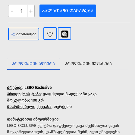
-
+
ᲙᲐᲚᲐᲗᲐᲨᲘ ᲓᲐᲛᲐᲢᲔᲑᲐ
ᲒᲐᲖᲘᲐᲠᲔᲑᲐ
ᲞᲠᲝᲓᲣᲥᲢᲘᲡ ᲐᲦᲬᲔᲠᲐ
ᲞᲠᲝᲓᲣᲥᲢᲘᲡ ᲨᲔᲤᲐᲡᲔᲑᲐ
ბრენდი
: LEBO Exclusive
პროდუქტის
ტიპი
: დაფქვილი ნალექიანი ყავა
მოცულობა
: 100 გრ
მწარმოებელი
ქვეყანა
: თურქეთი
დამატებითი ინფორმაცია
:
LEBO EXCLUSIVE ულტრა დაფქვილი ყავა შექმნილია ყავის
მოყვარულთათვის, დამზადებულია შერჩეული უმაღლესი