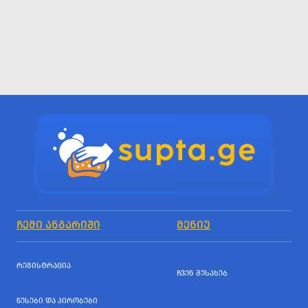
ᲩᲔᲛᲘ ᲐᲜᲒᲐᲠᲘᲨᲘ
ᲛᲔᲜᲘᲣ
ᲠᲔᲒᲘᲡᲢᲠᲐᲪᲘᲐ
ᲩᲕᲔᲜ ᲨᲔᲡᲐᲮᲔᲑ
ᲬᲔᲡᲔᲑᲘ ᲓᲐ ᲞᲘᲠᲝᲑᲔᲑᲘ