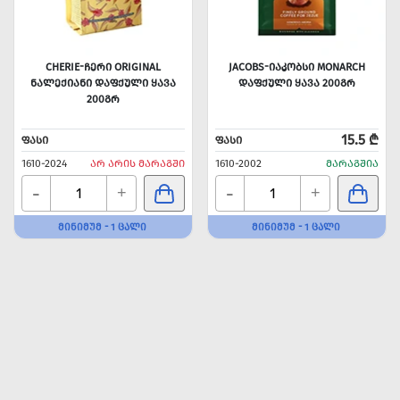
CHERIE-ᲩᲔᲠᲘ ORIGINAL
JACOBS-ᲘᲐᲙᲝᲑᲡᲘ MONARCH
ᲜᲐᲚᲔᲥᲘᲐᲜᲘ ᲓᲐᲤᲥᲣᲚᲘ ᲧᲐᲕᲐ
ᲓᲐᲤᲥᲣᲚᲘ ᲧᲐᲕᲐ 200ᲒᲠ
200ᲒᲠ
15.5 ₾
ᲤᲐᲡᲘ
ᲤᲐᲡᲘ
1610-2024
ᲐᲠ ᲐᲠᲘᲡ ᲛᲐᲠᲐᲒᲨᲘ
1610-2002
ᲛᲐᲠᲐᲒᲨᲘᲐ
-
-
+
+
ᲛᲘᲜᲘᲛᲣᲛ - 1 ᲪᲐᲚᲘ
ᲛᲘᲜᲘᲛᲣᲛ - 1 ᲪᲐᲚᲘ