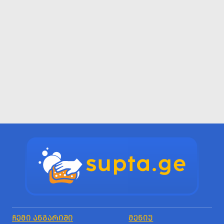
ᲩᲔᲛᲘ ᲐᲜᲒᲐᲠᲘᲨᲘ
ᲛᲔᲜᲘᲣ