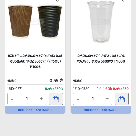
ᲛᲣᲧᲐᲝᲡ ᲔᲠᲗᲯᲔᲠᲐᲓᲘ ᲭᲘᲥᲐ ᲡᲐᲛ
ᲔᲠᲗᲯᲔᲠᲐᲓᲘ ᲞᲚᲐᲡᲢᲛᲐᲡᲘᲡ
ᲤᲔᲜᲘᲐᲜᲘ 14OZ-360ᲛᲚ (ᲚᲐᲢᲔ)
ᲚᲣᲓᲘᲡ ᲭᲘᲥᲐ 500ᲛᲚ 1*100Ც
1*100Ც
0.55 ₾
ᲤᲐᲡᲘ
ᲤᲐᲡᲘ
1610-0571
ᲛᲐᲠᲐᲒᲨᲘᲐ
1610-0580
ᲐᲠ ᲐᲠᲘᲡ ᲛᲐᲠᲐᲒᲨᲘ
-
-
+
+
ᲛᲘᲜᲘᲛᲣᲛ - 100 ᲪᲐᲚᲘ
ᲛᲘᲜᲘᲛᲣᲛ - 100 ᲪᲐᲚᲘ