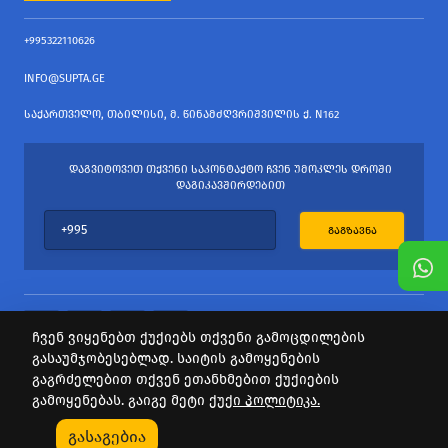
+995322110626
INFO@SUPTA.GE
ᲡᲐᲥᲐᲠᲗᲕᲔᲚᲝ, ᲗᲑᲘᲚᲘᲡᲘ, Მ. ᲬᲘᲜᲐᲛᲫᲦᲕᲠᲘᲨᲕᲘᲚᲘᲡ Ქ. N162
ᲓᲐᲒᲕᲘᲢᲝᲕᲔᲗ ᲗᲥᲕᲔᲜᲘ ᲡᲐᲙᲝᲜᲢᲐᲥᲢᲝ ᲩᲕᲔᲜ ᲣᲛᲝᲙᲚᲔᲡ ᲓᲠᲝᲨᲘ
ᲓᲐᲒᲘᲙᲐᲕᲨᲘᲠᲓᲔᲑᲘᲗ
ᲒᲐᲒᲖᲐᲕᲜᲐ
ჩვენ ვიყენებთ ქუქიებს თქვენი გამოცდილების
გასაუმჯობესებლად. საიტის გამოყენების
ყველა უფლება დაცულია
გაგრძელებით თქვენ ეთანხმებით ქუქიების
საიტის პროვაიდერი Webdoors.ge
გამოყენებას. გაიგე მეტი
ქუქი პოლიტიკა.
0
გასაგებია