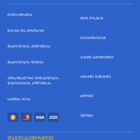
ᲠᲔᲒᲘᲡᲢᲠᲐᲪᲘᲐ
ᲩᲕᲔᲜ ᲨᲔᲡᲐᲮᲔᲑ
ᲬᲔᲡᲔᲑᲘ ᲓᲐ ᲞᲘᲠᲝᲑᲔᲑᲘ
ᲒᲕᲔᲙᲘᲗᲮᲔᲑᲘᲐᲜ
ᲓᲐᲑᲠᲣᲜᲔᲑᲘᲡ ᲞᲝᲚᲘᲢᲘᲙᲐ
ᲒᲐᲮᲓᲘ ᲞᲐᲠᲢᲜᲘᲝᲠᲘ
ᲓᲐᲑᲠᲣᲜᲔᲑᲘᲡ ᲤᲝᲠᲛᲐ
ᲡᲬᲠᲐᲤᲘ ᲒᲐᲓᲐᲮᲓᲐ
ᲞᲔᲠᲡᲝᲜᲐᲚᲣᲠᲘ ᲛᲝᲜᲐᲪᲔᲛᲔᲑᲘᲡ
ᲓᲐᲛᲣᲨᲐᲕᲔᲑᲘᲡ ᲞᲝᲚᲘᲢᲘᲙᲐ
ᲑᲚᲝᲒᲘ
ᲡᲐᲘᲢᲘᲡ ᲠᲣᲙᲐ
ᲕᲚᲝᲒᲘ
ᲓᲐᲒᲕᲘᲙᲐᲕᲨᲘᲠᲓᲘᲗ