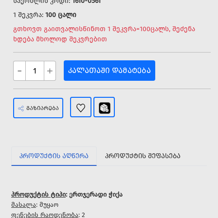
საქონლის კოდი:
1610-0561
1 შეკვრა:
100 ცალი
გთხოვთ გაითვალისწინოთ 1 შეკვრა=100ცალს, შეძენა
ხდება მხოლოდ შეკვრებით
-
+
ᲙᲐᲚᲐᲗᲐᲨᲘ ᲓᲐᲛᲐᲢᲔᲑᲐ
ᲒᲐᲖᲘᲐᲠᲔᲑᲐ
ᲞᲠᲝᲓᲣᲥᲢᲘᲡ ᲐᲦᲬᲔᲠᲐ
ᲞᲠᲝᲓᲣᲥᲢᲘᲡ ᲨᲔᲤᲐᲡᲔᲑᲐ
პროდუქტის ტიპი
: ერთჯერადი ჭიქა
მასალა
: მუყაო
ფენების რაოდენობა
: 2