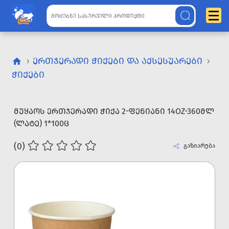
ᲔᲠᲗᲯᲔᲠᲐᲓᲘ ᲭᲘᲥᲔᲑᲘ ᲓᲐ ᲐᲥᲡᲔᲡᲣᲐᲠᲔᲑᲘ
ᲭᲘᲥᲔᲑᲘ
ᲛᲣᲧᲐᲝᲡ ᲔᲠᲗᲯᲔᲠᲐᲓᲘ ᲭᲘᲥᲐ 2-ᲤᲔᲜᲘᲐᲜᲘ 14OZ-360ᲛᲚ
(ᲚᲐᲢᲔ) 1*100Ც
(0)
გაზიარება