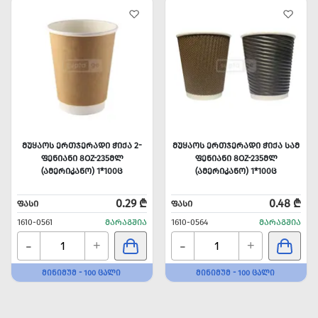
ᲛᲣᲧᲐᲝᲡ ᲔᲠᲗᲯᲔᲠᲐᲓᲘ ᲭᲘᲥᲐ 2-
ᲛᲣᲧᲐᲝᲡ ᲔᲠᲗᲯᲔᲠᲐᲓᲘ ᲭᲘᲥᲐ ᲡᲐᲛ
ᲤᲔᲜᲘᲐᲜᲘ 8OZ-235ᲛᲚ
ᲤᲔᲜᲘᲐᲜᲘ 8OZ-235ᲛᲚ
(ᲐᲛᲔᲠᲘᲙᲐᲜᲝ) 1*100Ც
(ᲐᲛᲔᲠᲘᲙᲐᲜᲝ) 1*100Ც
0.29 ₾
0.48 ₾
ᲤᲐᲡᲘ
ᲤᲐᲡᲘ
1610-0561
ᲛᲐᲠᲐᲒᲨᲘᲐ
1610-0564
ᲛᲐᲠᲐᲒᲨᲘᲐ
-
-
+
+
ᲛᲘᲜᲘᲛᲣᲛ - 100 ᲪᲐᲚᲘ
ᲛᲘᲜᲘᲛᲣᲛ - 100 ᲪᲐᲚᲘ