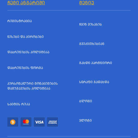
ᲩᲔᲛᲘ ᲐᲜᲒᲐᲠᲘᲨᲘ
ᲛᲔᲜᲘᲣ
ᲠᲔᲒᲘᲡᲢᲠᲐᲪᲘᲐ
ᲩᲕᲔᲜ ᲨᲔᲡᲐᲮᲔᲑ
ᲬᲔᲡᲔᲑᲘ ᲓᲐ ᲞᲘᲠᲝᲑᲔᲑᲘ
ᲒᲕᲔᲙᲘᲗᲮᲔᲑᲘᲐᲜ
ᲓᲐᲑᲠᲣᲜᲔᲑᲘᲡ ᲞᲝᲚᲘᲢᲘᲙᲐ
ᲒᲐᲮᲓᲘ ᲞᲐᲠᲢᲜᲘᲝᲠᲘ
ᲓᲐᲑᲠᲣᲜᲔᲑᲘᲡ ᲤᲝᲠᲛᲐ
ᲡᲬᲠᲐᲤᲘ ᲒᲐᲓᲐᲮᲓᲐ
ᲞᲔᲠᲡᲝᲜᲐᲚᲣᲠᲘ ᲛᲝᲜᲐᲪᲔᲛᲔᲑᲘᲡ
ᲓᲐᲛᲣᲨᲐᲕᲔᲑᲘᲡ ᲞᲝᲚᲘᲢᲘᲙᲐ
ᲑᲚᲝᲒᲘ
ᲡᲐᲘᲢᲘᲡ ᲠᲣᲙᲐ
ᲕᲚᲝᲒᲘ