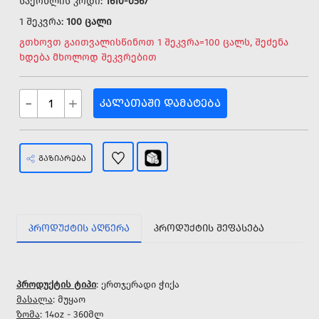
საქონლის კოდი:
1610-0567
1 შეკვრა:
100 ცალი
გთხოვთ გაითვალისწინოთ 1 შეკვრა=100 ცალს, შეძენა
ხდება მხოლოდ შეკვრებით
-
+
ᲙᲐᲚᲐᲗᲐᲨᲘ ᲓᲐᲛᲐᲢᲔᲑᲐ
ᲒᲐᲖᲘᲐᲠᲔᲑᲐ
ᲞᲠᲝᲓᲣᲥᲢᲘᲡ ᲐᲦᲬᲔᲠᲐ
ᲞᲠᲝᲓᲣᲥᲢᲘᲡ ᲨᲔᲤᲐᲡᲔᲑᲐ
პროდუქტის ტიპი
: ერთჯერადი ჭიქა
მასალა
: მუყაო
ზომა
: 14oz - 360მლ