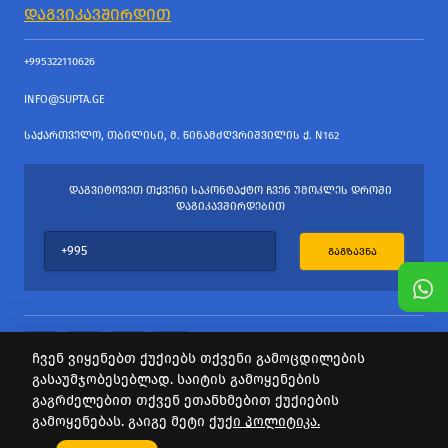
ᲓᲐᲒᲕᲘᲙᲐᲕᲨᲘᲠᲓᲘᲗ
+995322110626
INFO@SUPTA.GE
ᲡᲐᲥᲐᲠᲗᲕᲔᲚᲝ, ᲗᲑᲘᲚᲘᲡᲘ, Მ. ᲬᲘᲜᲐᲛᲫᲦᲕᲠᲘᲨᲕᲘᲚᲘᲡ Ქ. N162
ᲓᲐᲒᲕᲘᲢᲝᲕᲔᲗ ᲗᲥᲕᲔᲜᲘ ᲡᲐᲙᲝᲜᲢᲐᲥᲢᲝ ᲩᲕᲔᲜ ᲣᲛᲝᲙᲚᲔᲡ ᲓᲠᲝᲨᲘ
ᲓᲐᲒᲘᲙᲐᲕᲨᲘᲠᲓᲔᲑᲘᲗ
ᲒᲐᲒᲖᲐᲕᲜᲐ
ჩვენ ვიყენებთ ქუქიებს თქვენი გამოცდილების
გასაუმჯობესებლად. საიტის გამოყენების
ყველა უფლება დაცულია
გაგრძელებით თქვენ ეთანხმებით ქუქიების
საიტის პროვაიდერი Webdoors.ge
გამოყენებას. გაიგე მეტი
ქუქი პოლიტიკა.
0