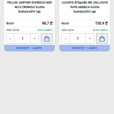
PELLINI-ᲞᲔᲚᲘᲜᲘ ESPRESSO BAR
LUCAFFE-ᲚᲣᲙᲐᲤᲔ MR. EXCLUSIVE
NO.9 CREMOSO ᲧᲐᲕᲘᲡ
100% ARABICA ᲧᲐᲕᲘᲡ
ᲛᲐᲠᲪᲕᲐᲚᲘ 1ᲙᲒ
ᲛᲐᲠᲪᲕᲐᲚᲘ 1ᲙᲒ
98.7 ₾
118.9 ₾
ᲤᲐᲡᲘ
ᲤᲐᲡᲘ
1610-2030
ᲛᲐᲠᲐᲒᲨᲘᲐ
1610-2031
ᲛᲐᲠᲐᲒᲨᲘᲐ
-
-
+
+
ᲛᲘᲜᲘᲛᲣᲛ - 1 ᲪᲐᲚᲘ
ᲛᲘᲜᲘᲛᲣᲛ - 1 ᲪᲐᲚᲘ