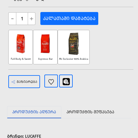
-
+
ᲙᲐᲚᲐᲗᲐᲨᲘ ᲓᲐᲛᲐᲢᲔᲑᲐ
Full Body & Sweet
Espresso Bar
Mr. Exclusive 100% Arabica
ᲒᲐᲖᲘᲐᲠᲔᲑᲐ
ᲞᲠᲝᲓᲣᲥᲢᲘᲡ ᲐᲦᲬᲔᲠᲐ
ᲞᲠᲝᲓᲣᲥᲢᲘᲡ ᲨᲔᲤᲐᲡᲔᲑᲐ
ბრენდი
: LUCAFFE