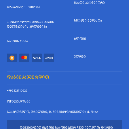
ᲒᲐᲮᲓᲘ ᲞᲐᲠᲢᲜᲘᲝᲠᲘ
ᲓᲐᲑᲠᲣᲜᲔᲑᲘᲡ ᲤᲝᲠᲛᲐ
ᲡᲬᲠᲐᲤᲘ ᲒᲐᲓᲐᲮᲓᲐ
ᲞᲔᲠᲡᲝᲜᲐᲚᲣᲠᲘ ᲛᲝᲜᲐᲪᲔᲛᲔᲑᲘᲡ
ᲓᲐᲛᲣᲨᲐᲕᲔᲑᲘᲡ ᲞᲝᲚᲘᲢᲘᲙᲐ
ᲑᲚᲝᲒᲘ
ᲡᲐᲘᲢᲘᲡ ᲠᲣᲙᲐ
ᲕᲚᲝᲒᲘ
ᲓᲐᲒᲕᲘᲙᲐᲕᲨᲘᲠᲓᲘᲗ
+995322110626
INFO@SUPTA.GE
ᲡᲐᲥᲐᲠᲗᲕᲔᲚᲝ, ᲗᲑᲘᲚᲘᲡᲘ, Მ. ᲬᲘᲜᲐᲛᲫᲦᲕᲠᲘᲨᲕᲘᲚᲘᲡ Ქ. N162
ᲓᲐᲒᲕᲘᲢᲝᲕᲔᲗ ᲗᲥᲕᲔᲜᲘ ᲡᲐᲙᲝᲜᲢᲐᲥᲢᲝ ᲩᲕᲔᲜ ᲣᲛᲝᲙᲚᲔᲡ ᲓᲠᲝᲨᲘ