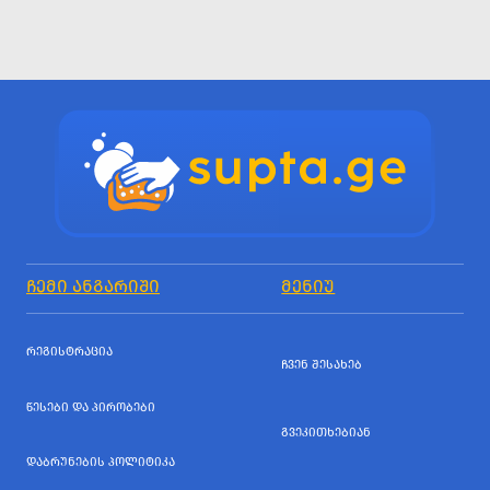
ᲩᲔᲛᲘ ᲐᲜᲒᲐᲠᲘᲨᲘ
ᲛᲔᲜᲘᲣ
ᲠᲔᲒᲘᲡᲢᲠᲐᲪᲘᲐ
ᲩᲕᲔᲜ ᲨᲔᲡᲐᲮᲔᲑ
ᲬᲔᲡᲔᲑᲘ ᲓᲐ ᲞᲘᲠᲝᲑᲔᲑᲘ
ᲒᲕᲔᲙᲘᲗᲮᲔᲑᲘᲐᲜ
ᲓᲐᲑᲠᲣᲜᲔᲑᲘᲡ ᲞᲝᲚᲘᲢᲘᲙᲐ