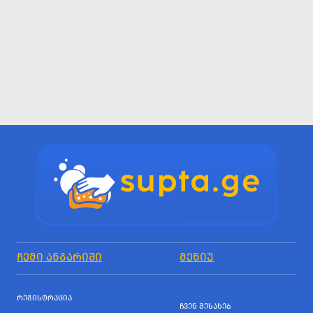
ᲩᲔᲛᲘ ᲐᲜᲒᲐᲠᲘᲨᲘ
ᲛᲔᲜᲘᲣ
ᲠᲔᲒᲘᲡᲢᲠᲐᲪᲘᲐ
ᲩᲕᲔᲜ ᲨᲔᲡᲐᲮᲔᲑ