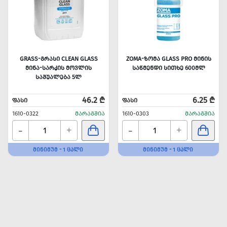
GRASS-ᲒᲠᲐᲡᲘ CLEAN GLASS
ZOMA-ᲖᲝᲛᲐ GLASS PRO ᲛᲘᲜᲘᲡ
ᲛᲘᲜᲐ-ᲡᲐᲠᲙᲘᲡ ᲛᲝᲕᲚᲘᲡ
ᲡᲐᲬᲛᲔᲜᲓᲘ ᲡᲘᲗᲮᲔ 600ᲛᲚ
ᲡᲐᲨᲣᲐᲚᲔᲑᲐ 5Ლ
46.2 ₾
6.25 ₾
ᲤᲐᲡᲘ
ᲤᲐᲡᲘ
1610-0322
ᲛᲐᲠᲐᲒᲨᲘᲐ
1610-0303
ᲛᲐᲠᲐᲒᲨᲘᲐ
-
-
+
+
ᲛᲘᲜᲘᲛᲣᲛ - 1 ᲪᲐᲚᲘ
ᲛᲘᲜᲘᲛᲣᲛ - 1 ᲪᲐᲚᲘ