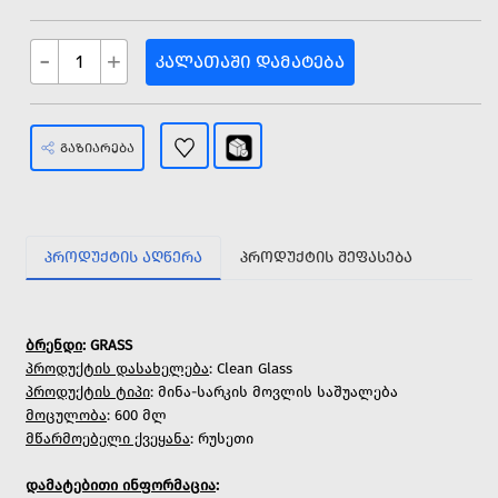
-
+
ᲙᲐᲚᲐᲗᲐᲨᲘ ᲓᲐᲛᲐᲢᲔᲑᲐ
ᲒᲐᲖᲘᲐᲠᲔᲑᲐ
ᲞᲠᲝᲓᲣᲥᲢᲘᲡ ᲐᲦᲬᲔᲠᲐ
ᲞᲠᲝᲓᲣᲥᲢᲘᲡ ᲨᲔᲤᲐᲡᲔᲑᲐ
ბრენდი
: GRASS
პროდუქტის დასახელება
: Clean Glass
პროდუქტის ტიპი
: მინა-სარკის მოვლის საშუალება
მოცულობა
: 600 მლ
მწარმოებელი ქვეყანა
: რუსეთი
დამატებითი
ინფორმაცია
: