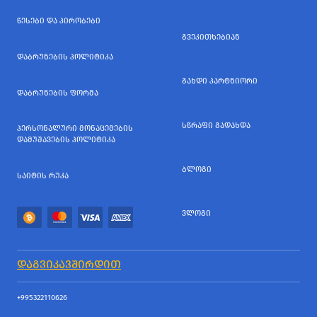
ᲬᲔᲡᲔᲑᲘ ᲓᲐ ᲞᲘᲠᲝᲑᲔᲑᲘ
ᲒᲕᲔᲙᲘᲗᲮᲔᲑᲘᲐᲜ
ᲓᲐᲑᲠᲣᲜᲔᲑᲘᲡ ᲞᲝᲚᲘᲢᲘᲙᲐ
ᲒᲐᲮᲓᲘ ᲞᲐᲠᲢᲜᲘᲝᲠᲘ
ᲓᲐᲑᲠᲣᲜᲔᲑᲘᲡ ᲤᲝᲠᲛᲐ
ᲡᲬᲠᲐᲤᲘ ᲒᲐᲓᲐᲮᲓᲐ
ᲞᲔᲠᲡᲝᲜᲐᲚᲣᲠᲘ ᲛᲝᲜᲐᲪᲔᲛᲔᲑᲘᲡ
ᲓᲐᲛᲣᲨᲐᲕᲔᲑᲘᲡ ᲞᲝᲚᲘᲢᲘᲙᲐ
ᲑᲚᲝᲒᲘ
ᲡᲐᲘᲢᲘᲡ ᲠᲣᲙᲐ
ᲕᲚᲝᲒᲘ
ᲓᲐᲒᲕᲘᲙᲐᲕᲨᲘᲠᲓᲘᲗ
+995322110626