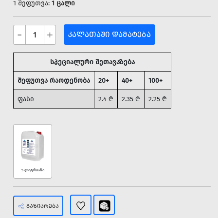
1 შეფუთვა:
1 ცალი
-
+
ᲙᲐᲚᲐᲗᲐᲨᲘ ᲓᲐᲛᲐᲢᲔᲑᲐ
სპეციალური შეთავაზება
შეფუთვა რაოდენობა
20+
40+
100+
ფასი
2.4
₾
2.35
₾
2.25
₾
5 ლიტრიანი
ᲒᲐᲖᲘᲐᲠᲔᲑᲐ