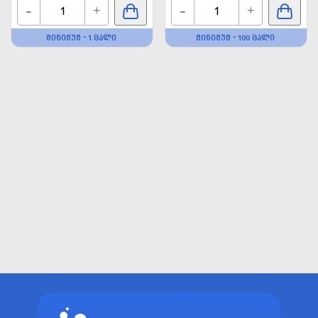
-
-
+
+
ᲛᲘᲜᲘᲛᲣᲛ - 1 ᲪᲐᲚᲘ
ᲛᲘᲜᲘᲛᲣᲛ - 100 ᲪᲐᲚᲘ