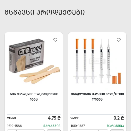
ᲛᲡᲒᲐᲕᲡᲘ ᲞᲠᲝᲓᲣᲥᲢᲔᲑᲘ
ᲮᲘᲡ ᲨᲞᲐᲓᲔᲚᲘ - ᲓᲔᲞᲠᲔᲡᲝᲠᲘ
ᲘᲜᲡᲣᲚᲘᲜᲘᲡ ᲨᲞᲠᲘᲪᲘ 1ᲛᲚ/U-100
100Ც
1*100Ც
4.75 ₾
0.2 ₾
ᲤᲐᲡᲘ
ᲤᲐᲡᲘ
1610-1586
ᲛᲐᲠᲐᲒᲨᲘᲐ
1610-1587
ᲛᲐᲠᲐᲒᲨᲘᲐ