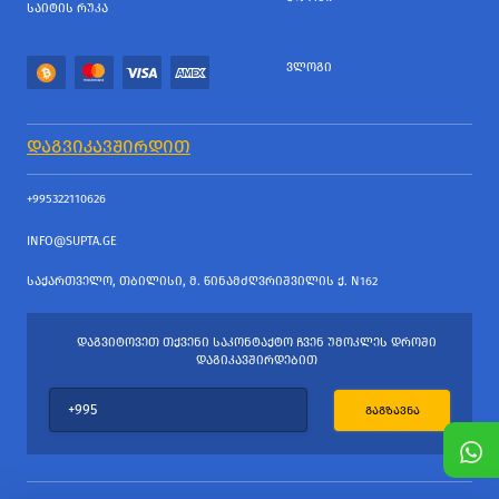
ᲡᲐᲘᲢᲘᲡ ᲠᲣᲙᲐ
ᲕᲚᲝᲒᲘ
ᲓᲐᲒᲕᲘᲙᲐᲕᲨᲘᲠᲓᲘᲗ
+995322110626
INFO@SUPTA.GE
ᲡᲐᲥᲐᲠᲗᲕᲔᲚᲝ, ᲗᲑᲘᲚᲘᲡᲘ, Მ. ᲬᲘᲜᲐᲛᲫᲦᲕᲠᲘᲨᲕᲘᲚᲘᲡ Ქ. N162
ᲓᲐᲒᲕᲘᲢᲝᲕᲔᲗ ᲗᲥᲕᲔᲜᲘ ᲡᲐᲙᲝᲜᲢᲐᲥᲢᲝ ᲩᲕᲔᲜ ᲣᲛᲝᲙᲚᲔᲡ ᲓᲠᲝᲨᲘ
ᲓᲐᲒᲘᲙᲐᲕᲨᲘᲠᲓᲔᲑᲘᲗ
ᲒᲐᲒᲖᲐᲕᲜᲐ