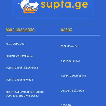
ᲩᲔᲛᲘ ᲐᲜᲒᲐᲠᲘᲨᲘ
ᲛᲔᲜᲘᲣ
ᲠᲔᲒᲘᲡᲢᲠᲐᲪᲘᲐ
ᲩᲕᲔᲜ ᲨᲔᲡᲐᲮᲔᲑ
ᲬᲔᲡᲔᲑᲘ ᲓᲐ ᲞᲘᲠᲝᲑᲔᲑᲘ
ᲒᲕᲔᲙᲘᲗᲮᲔᲑᲘᲐᲜ
ᲓᲐᲑᲠᲣᲜᲔᲑᲘᲡ ᲞᲝᲚᲘᲢᲘᲙᲐ
ᲒᲐᲮᲓᲘ ᲞᲐᲠᲢᲜᲘᲝᲠᲘ
ᲓᲐᲑᲠᲣᲜᲔᲑᲘᲡ ᲤᲝᲠᲛᲐ
ᲡᲬᲠᲐᲤᲘ ᲒᲐᲓᲐᲮᲓᲐ
ᲞᲔᲠᲡᲝᲜᲐᲚᲣᲠᲘ ᲛᲝᲜᲐᲪᲔᲛᲔᲑᲘᲡ
ᲓᲐᲛᲣᲨᲐᲕᲔᲑᲘᲡ ᲞᲝᲚᲘᲢᲘᲙᲐ
ᲑᲚᲝᲒᲘ