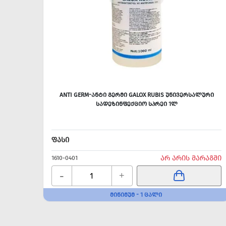
ANTI GERM-ᲐᲜᲢᲘ ᲒᲔᲠᲛᲘ GALOX RUBIS ᲣᲜᲘᲕᲔᲠᲡᲐᲚᲣᲠᲘ
ᲡᲐᲓᲔᲖᲘᲜᲤᲔᲥᲪᲘᲝ ᲡᲞᲠᲔᲘ 1Ლ
ᲤᲐᲡᲘ
ᲐᲠ ᲐᲠᲘᲡ ᲛᲐᲠᲐᲒᲨᲘ
1610-0401
-
+
ᲛᲘᲜᲘᲛᲣᲛ - 1 ᲪᲐᲚᲘ