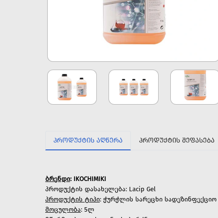
ᲞᲠᲝᲓᲣᲥᲢᲘᲡ ᲐᲦᲬᲔᲠᲐ
ᲞᲠᲝᲓᲣᲥᲢᲘᲡ ᲨᲔᲤᲐᲡᲔᲑᲐ
ბრენდი
: IKOCHIMIKI
პროდუქტის დასახელება: Lacip Gel
პროდუქტის ტიპი
: ჭურჭლის სარეცხი სადეზინფექციო
მოცულობა
: 5ლ