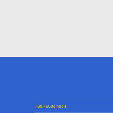
ᲩᲔᲛᲘ ᲐᲜᲒᲐᲠᲘᲨᲘ