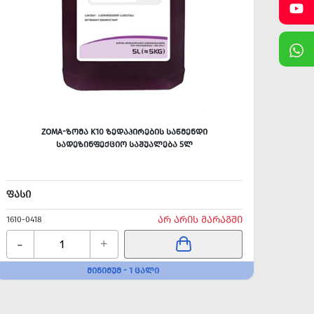
ZOMA-ᲖᲝᲛᲐ K10 ᲖᲔᲓᲐᲞᲘᲠᲔᲑᲘᲡ ᲡᲐᲬᲛᲔᲜᲓᲘ
ᲡᲐᲓᲔᲖᲘᲜᲤᲔᲥᲪᲘᲝ ᲡᲐᲨᲣᲐᲚᲔᲑᲐ 5Ლ
ᲡᲐ
ᲤᲐᲡᲘ
ᲤᲐᲡᲘ
ᲐᲠ ᲐᲠᲘᲡ ᲛᲐᲠᲐᲒᲨᲘ
1610-0418
1610-0
-
-
+
ᲛᲘᲜᲘᲛᲣᲛ - 1 ᲪᲐᲚᲘ