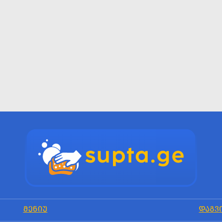
ᲛᲔᲜᲘᲣ
ᲓᲐᲒᲕ