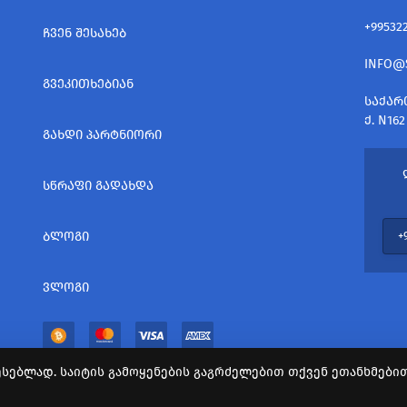
+99532
ᲩᲕᲔᲜ ᲨᲔᲡᲐᲮᲔᲑ
INFO@
ᲒᲕᲔᲙᲘᲗᲮᲔᲑᲘᲐᲜ
ᲡᲐᲥᲐᲠ
Ქ. N162
ᲒᲐᲮᲓᲘ ᲞᲐᲠᲢᲜᲘᲝᲠᲘ
ᲡᲬᲠᲐᲤᲘ ᲒᲐᲓᲐᲮᲓᲐ
ᲑᲚᲝᲒᲘ
ᲕᲚᲝᲒᲘ
სებლად. საიტის გამოყენების გაგრძელებით თქვენ ეთანხმებით 