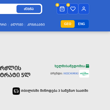
0
0
ᲫᲔᲑᲜᲐ
GEO
ENG
ᲝᲠᲘ
ᲑᲚᲝᲒᲘ
ᲙᲝᲜᲢᲐᲥᲢᲘ
ხელმისაწვდომია
ᲭᲣᲠᲭᲚᲘᲡ
ᲜᲢᲠᲐᲢᲘ 5Ლ
ბრენდი:
IKOCHIMIKI
თბილისში მიწოდება 3 სამუშაო საათში