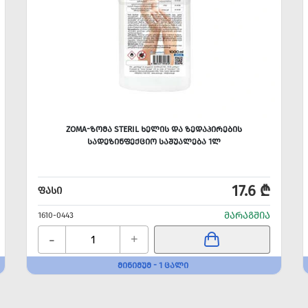
ZOMA-ᲖᲝᲛᲐ STERIL ᲮᲔᲚᲘᲡ ᲓᲐ ᲖᲔᲓᲐᲞᲘᲠᲔᲑᲘᲡ
ᲡᲐᲓᲔᲖᲘᲜᲤᲔᲥᲪᲘᲝ ᲡᲐᲨᲣᲐᲚᲔᲑᲐ 1Ლ
17.6 ₾
ᲤᲐᲡᲘ
ᲛᲐᲠᲐᲒᲨᲘᲐ
1610-0443
-
+
ᲛᲘᲜᲘᲛᲣᲛ - 1 ᲪᲐᲚᲘ