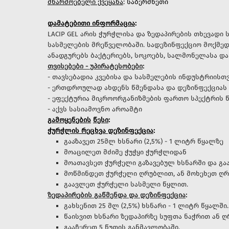
მწარმოებელი ქვეყანა
: საბერძნეთი
დამატებითი ინფორმაცია
:
LACIP GEL არის ჭურჭლისა და ზედაპირების თხევადი 
სასმელების მრეწველობაში. სადეზინფექციო მოქმედ
ანადგურებს ბაქტერიებს, სოკოებს, სალმონელასა დ
თვისებები - უპირატესობები
:
- თავსებადია კვებისა და სასმელების ინდუსტრიისთ
- ერთდროულად ახდენს წმენდასა და დეზინფექციას 
- ეფექტურია მიკროორგანიზმების ფართო სპექტრის 
- აქვს სასიამოვნო აროამტი
გამოყენების
წესი
:
ჭურჭლის რეცხვა დეზინფექცია
:
გააზავეთ 25მლ ხსნარი (2,5%) - 1 ლიტრ წყალზე
მოაცილეთ მძიმე ჭუჭყი ჭურჭლიდან
მოათავსეთ ჭურჭელი გაზავებულ ხსნარში და გა
მოწმინდეთ ჭურჭელი ღრუბლით, ან მოხეხეთ ღრ
გაავლეთ ჭურჭელი სასმელი წყლით.
ზედაპირების გაწმენდა და დეზინფექცია
:
გახსენით 25 მლ (2,5%) ხსნარი - 1 ლიტრ წყალში.
წაისვით ხსნარი ზედაპირზე სუფთა ნაჭრით ან 
გააჩერეთ 5 წუთის განმავლობაში.