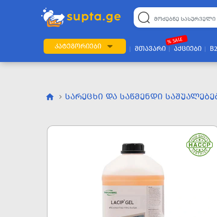
% SALE
ᲙᲐᲢᲔᲒᲝᲠᲘᲔᲑᲘ
ᲛᲗᲐᲕᲐᲠᲘ
ᲐᲥᲪᲘᲔᲑᲘ
B
ᲡᲐᲠᲔᲪᲮᲘ ᲓᲐ ᲡᲐᲬᲛᲔᲜᲓᲘ ᲡᲐᲨᲣᲐᲚᲔᲑᲔ