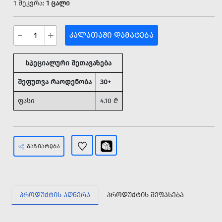
1 შეკვრა:
1 ცალი
-
+
ᲙᲐᲚᲐᲗᲐᲨᲘ ᲓᲐᲛᲐᲢᲔᲑᲐ
სპეციალური შეთავაზება
შეფუთვა რაოდენობა
30+
ფასი
4.10
₾
ᲒᲐᲖᲘᲐᲠᲔᲑᲐ
ᲞᲠᲝᲓᲣᲥᲢᲘᲡ ᲐᲦᲬᲔᲠᲐ
ᲞᲠᲝᲓᲣᲥᲢᲘᲡ ᲨᲔᲤᲐᲡᲔᲑᲐ