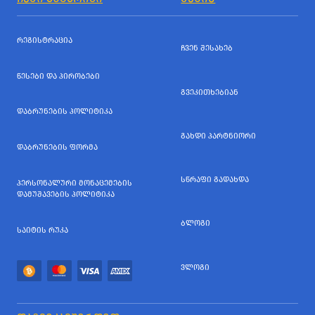
ᲠᲔᲒᲘᲡᲢᲠᲐᲪᲘᲐ
ᲩᲕᲔᲜ ᲨᲔᲡᲐᲮᲔᲑ
ᲬᲔᲡᲔᲑᲘ ᲓᲐ ᲞᲘᲠᲝᲑᲔᲑᲘ
ᲒᲕᲔᲙᲘᲗᲮᲔᲑᲘᲐᲜ
ᲓᲐᲑᲠᲣᲜᲔᲑᲘᲡ ᲞᲝᲚᲘᲢᲘᲙᲐ
ᲒᲐᲮᲓᲘ ᲞᲐᲠᲢᲜᲘᲝᲠᲘ
ᲓᲐᲑᲠᲣᲜᲔᲑᲘᲡ ᲤᲝᲠᲛᲐ
ᲡᲬᲠᲐᲤᲘ ᲒᲐᲓᲐᲮᲓᲐ
ᲞᲔᲠᲡᲝᲜᲐᲚᲣᲠᲘ ᲛᲝᲜᲐᲪᲔᲛᲔᲑᲘᲡ
ᲓᲐᲛᲣᲨᲐᲕᲔᲑᲘᲡ ᲞᲝᲚᲘᲢᲘᲙᲐ
ᲑᲚᲝᲒᲘ
ᲡᲐᲘᲢᲘᲡ ᲠᲣᲙᲐ
ᲕᲚᲝᲒᲘ