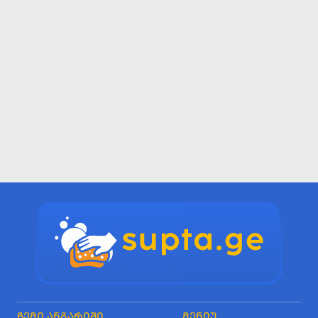
ᲩᲔᲛᲘ ᲐᲜᲒᲐᲠᲘᲨᲘ
ᲛᲔᲜᲘᲣ