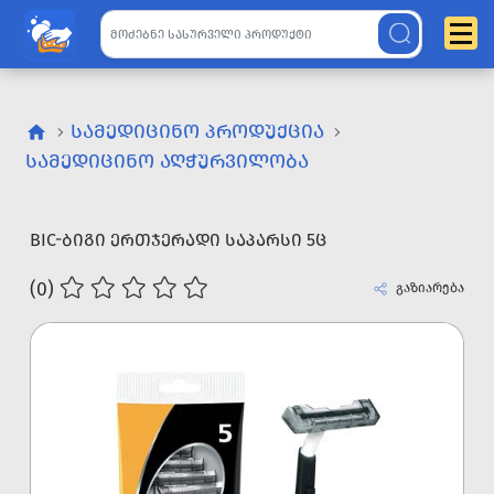
ᲡᲐᲛᲔᲓᲘᲪᲘᲜᲝ ᲞᲠᲝᲓᲣᲥᲪᲘᲐ
ᲡᲐᲛᲔᲓᲘᲪᲘᲜᲝ ᲐᲦᲭᲣᲠᲕᲘᲚᲝᲑᲐ
BIC-ᲑᲘᲒᲘ ᲔᲠᲗᲯᲔᲠᲐᲓᲘ ᲡᲐᲞᲐᲠᲡᲘ 5Ც
(0)
გაზიარება