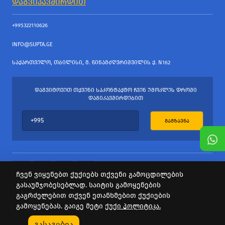
ᲓᲐᲒᲕᲘᲙᲐᲕᲨᲘᲠᲓᲘᲗ
+995322110626
INFO@SUPTA.GE
ᲡᲐᲥᲐᲠᲗᲕᲔᲚᲝ, ᲗᲑᲘᲚᲘᲡᲘ, Მ. ᲬᲘᲜᲐᲛᲫᲦᲕᲠᲘᲨᲕᲘᲚᲘᲡ Ქ. N162
ᲓᲐᲒᲕᲘᲢᲝᲕᲔᲗ ᲗᲥᲕᲔᲜᲘ ᲡᲐᲙᲝᲜᲢᲐᲥᲢᲝ ᲩᲕᲔᲜ ᲣᲛᲝᲙᲚᲔᲡ ᲓᲠᲝᲨᲘ
ᲓᲐᲒᲘᲙᲐᲕᲨᲘᲠᲓᲔᲑᲘᲗ
ᲒᲐᲒᲖᲐᲕᲜᲐ
ჩვენ ვიყენებთ ქუქიებს თქვენი გამოცდილების
გასაუმჯობესებლად. საიტის გამოყენების
ყველა უფლება დაცულია
გაგრძელებით თქვენ ეთანხმებით ქუქიების
საიტის პროვაიდერი Webdoors.ge
გამოყენებას. გაიგე მეტი
ქუქი პოლიტიკა.
0
გასაგებია