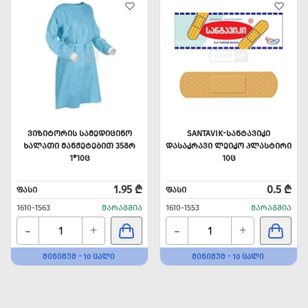
ᲕᲘᲖᲘᲢᲝᲠᲘᲡ ᲡᲐᲛᲔᲓᲘᲪᲘᲜᲝ
SANTAVIK-ᲡᲐᲜᲢᲐᲕᲘᲙᲘ
ᲮᲐᲚᲐᲗᲘ ᲛᲐᲜᲟᲔᲢᲔᲑᲘᲗ 35ᲒᲠ
ᲓᲐᲡᲐᲙᲠᲐᲕᲘ ᲚᲔᲘᲙᲝ ᲞᲚᲐᲡᲢᲘᲠᲘ
1*10Ც
10Ც
1.95 ₾
0.5 ₾
ᲤᲐᲡᲘ
ᲤᲐᲡᲘ
1610-1563
ᲛᲐᲠᲐᲒᲨᲘᲐ
1610-1553
ᲛᲐᲠᲐᲒᲨᲘᲐ
-
-
+
+
ᲛᲘᲜᲘᲛᲣᲛ - 10 ᲪᲐᲚᲘ
ᲛᲘᲜᲘᲛᲣᲛ - 10 ᲪᲐᲚᲘ