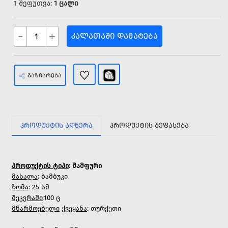
1 შეფუთვა:
1 ცალი
-
+
ᲙᲐᲚᲐᲗᲐᲨᲘ ᲓᲐᲛᲐᲢᲔᲑᲐ
ᲒᲐᲖᲘᲐᲠᲔᲑᲐ
ᲞᲠᲝᲓᲣᲥᲢᲘᲡ ᲐᲦᲬᲔᲠᲐ
ᲞᲠᲝᲓᲣᲥᲢᲘᲡ ᲨᲔᲤᲐᲡᲔᲑᲐ
პროდუქტის ტიპი
: შამფური
მასალა
: ბამბუკი
ზომა
: 25 სმ
შეკვრაში
:100 ც
მწარმოებელი
ქვეყანა
: თურქეთი