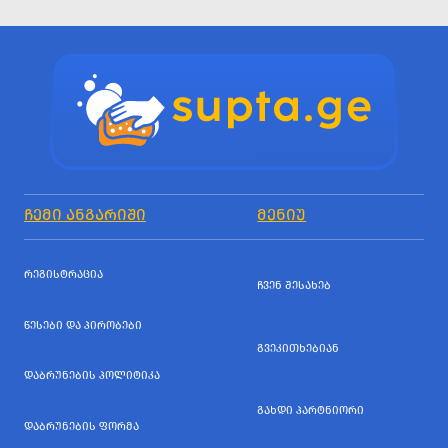
ᲩᲔᲛᲘ ᲐᲜᲒᲐᲠᲘᲨᲘ
ᲛᲔᲜᲘᲣ
ᲠᲔᲒᲘᲡᲢᲠᲐᲪᲘᲐ
ᲩᲕᲔᲜ ᲨᲔᲡᲐᲮᲔᲑ
ᲬᲔᲡᲔᲑᲘ ᲓᲐ ᲞᲘᲠᲝᲑᲔᲑᲘ
ᲒᲕᲔᲙᲘᲗᲮᲔᲑᲘᲐᲜ
ᲓᲐᲑᲠᲣᲜᲔᲑᲘᲡ ᲞᲝᲚᲘᲢᲘᲙᲐ
ᲒᲐᲮᲓᲘ ᲞᲐᲠᲢᲜᲘᲝᲠᲘ
ᲓᲐᲑᲠᲣᲜᲔᲑᲘᲡ ᲤᲝᲠᲛᲐ