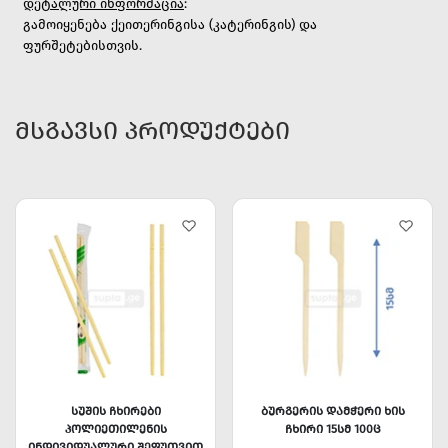
დეტალური ინფორმაცია
:
გამოიყენება ქეითერინგისა (კატერინგის) და
ფურშეტებისთვის.
ᲛᲡᲒᲐᲕᲡᲘ ᲞᲠᲝᲓᲣᲥᲢᲔᲑᲘ
ᲡᲣᲨᲘᲡ ᲩᲮᲘᲠᲔᲑᲘ
ᲑᲣᲠᲒᲔᲠᲘᲡ ᲓᲐᲛᲭᲔᲠᲘ ᲮᲘᲡ
ᲞᲝᲚᲘᲔᲗᲘᲚᲔᲜᲘᲡ
ᲩᲮᲘᲠᲘ 15ᲡᲛ 100Ც
ᲘᲜᲓᲘᲕᲘᲓᲣᲐᲚᲣᲠᲘ ᲨᲔᲤᲣᲗᲕᲘᲗ