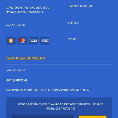
ᲡᲬᲠᲐᲤᲘ ᲒᲐᲓᲐᲮᲓᲐ
ᲞᲔᲠᲡᲝᲜᲐᲚᲣᲠᲘ ᲛᲝᲜᲐᲪᲔᲛᲔᲑᲘᲡ
ᲓᲐᲛᲣᲨᲐᲕᲔᲑᲘᲡ ᲞᲝᲚᲘᲢᲘᲙᲐ
ᲑᲚᲝᲒᲘ
ᲡᲐᲘᲢᲘᲡ ᲠᲣᲙᲐ
ᲕᲚᲝᲒᲘ
ᲓᲐᲒᲕᲘᲙᲐᲕᲨᲘᲠᲓᲘᲗ
+995322110626
INFO@SUPTA.GE
ᲡᲐᲥᲐᲠᲗᲕᲔᲚᲝ, ᲗᲑᲘᲚᲘᲡᲘ, Მ. ᲬᲘᲜᲐᲛᲫᲦᲕᲠᲘᲨᲕᲘᲚᲘᲡ Ქ. N162
ᲓᲐᲒᲕᲘᲢᲝᲕᲔᲗ ᲗᲥᲕᲔᲜᲘ ᲡᲐᲙᲝᲜᲢᲐᲥᲢᲝ ᲩᲕᲔᲜ ᲣᲛᲝᲙᲚᲔᲡ ᲓᲠᲝᲨᲘ
ᲓᲐᲒᲘᲙᲐᲕᲨᲘᲠᲓᲔᲑᲘᲗ