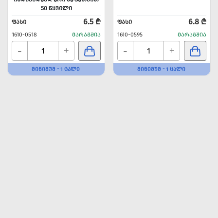
50 ᲬᲧᲕᲘᲚᲘ
6.5 ₾
6.8 ₾
ᲤᲐᲡᲘ
ᲤᲐᲡᲘ
1610-0518
ᲛᲐᲠᲐᲒᲨᲘᲐ
1610-0595
ᲛᲐᲠᲐᲒᲨᲘᲐ
-
-
+
+
ᲛᲘᲜᲘᲛᲣᲛ - 1 ᲪᲐᲚᲘ
ᲛᲘᲜᲘᲛᲣᲛ - 1 ᲪᲐᲚᲘ