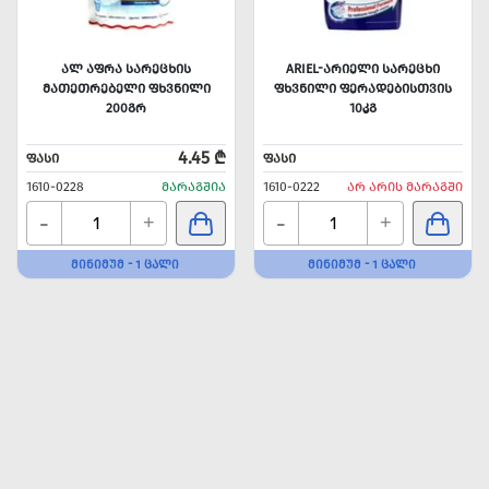
ᲐᲚ ᲐᲤᲠᲐ ᲡᲐᲠᲔᲪᲮᲘᲡ
ARIEL-ᲐᲠᲘᲔᲚᲘ ᲡᲐᲠᲔᲪᲮᲘ
ᲛᲐᲗᲔᲗᲠᲔᲑᲔᲚᲘ ᲤᲮᲕᲜᲘᲚᲘ
ᲤᲮᲕᲜᲘᲚᲘ ᲤᲔᲠᲐᲓᲔᲑᲘᲡᲗᲕᲘᲡ
200ᲒᲠ
10ᲙᲒ
4.45 ₾
ᲤᲐᲡᲘ
ᲤᲐᲡᲘ
1610-0228
ᲛᲐᲠᲐᲒᲨᲘᲐ
1610-0222
ᲐᲠ ᲐᲠᲘᲡ ᲛᲐᲠᲐᲒᲨᲘ
-
-
+
+
ᲛᲘᲜᲘᲛᲣᲛ - 1 ᲪᲐᲚᲘ
ᲛᲘᲜᲘᲛᲣᲛ - 1 ᲪᲐᲚᲘ