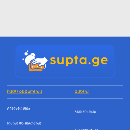
ᲩᲔᲛᲘ ᲐᲜᲒᲐᲠᲘᲨᲘ
ᲛᲔᲜᲘᲣ
ᲠᲔᲒᲘᲡᲢᲠᲐᲪᲘᲐ
ᲩᲕᲔᲜ ᲨᲔᲡᲐᲮᲔᲑ
ᲬᲔᲡᲔᲑᲘ ᲓᲐ ᲞᲘᲠᲝᲑᲔᲑᲘ