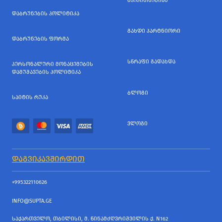
ᲒᲕᲔᲙᲘᲗᲮᲔᲑᲘᲐᲜ
ᲓᲐᲑᲠᲣᲜᲔᲑᲘᲡ ᲞᲝᲚᲘᲢᲘᲙᲐ
ᲒᲐᲮᲓᲘ ᲞᲐᲠᲢᲜᲘᲝᲠᲘ
ᲓᲐᲑᲠᲣᲜᲔᲑᲘᲡ ᲤᲝᲠᲛᲐ
ᲡᲬᲠᲐᲤᲘ ᲒᲐᲓᲐᲮᲓᲐ
ᲞᲔᲠᲡᲝᲜᲐᲚᲣᲠᲘ ᲛᲝᲜᲐᲪᲔᲛᲔᲑᲘᲡ
ᲓᲐᲛᲣᲨᲐᲕᲔᲑᲘᲡ ᲞᲝᲚᲘᲢᲘᲙᲐ
ᲑᲚᲝᲒᲘ
ᲡᲐᲘᲢᲘᲡ ᲠᲣᲙᲐ
ᲕᲚᲝᲒᲘ
ᲓᲐᲒᲕᲘᲙᲐᲕᲨᲘᲠᲓᲘᲗ
+995322110626
INFO@SUPTA.GE
ᲡᲐᲥᲐᲠᲗᲕᲔᲚᲝ, ᲗᲑᲘᲚᲘᲡᲘ, Მ. ᲬᲘᲜᲐᲛᲫᲦᲕᲠᲘᲨᲕᲘᲚᲘᲡ Ქ. N162