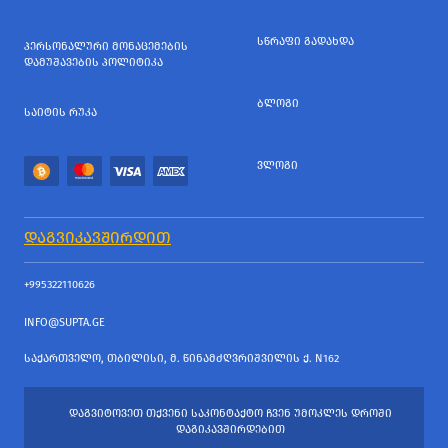
ᲡᲬᲠᲐᲤᲘ ᲒᲐᲓᲐᲮᲓᲐ
ᲞᲔᲠᲡᲝᲜᲐᲚᲣᲠᲘ ᲛᲝᲜᲐᲪᲔᲛᲔᲑᲘᲡ
ᲓᲐᲛᲣᲨᲐᲕᲔᲑᲘᲡ ᲞᲝᲚᲘᲢᲘᲙᲐ
ᲑᲚᲝᲒᲘ
ᲡᲐᲘᲢᲘᲡ ᲠᲣᲙᲐ
ᲕᲚᲝᲒᲘ
ᲓᲐᲒᲕᲘᲙᲐᲕᲨᲘᲠᲓᲘᲗ
+995322110626
INFO@SUPTA.GE
ᲡᲐᲥᲐᲠᲗᲕᲔᲚᲝ, ᲗᲑᲘᲚᲘᲡᲘ, Მ. ᲬᲘᲜᲐᲛᲫᲦᲕᲠᲘᲨᲕᲘᲚᲘᲡ Ქ. N162
ᲓᲐᲒᲕᲘᲢᲝᲕᲔᲗ ᲗᲥᲕᲔᲜᲘ ᲡᲐᲙᲝᲜᲢᲐᲥᲢᲝ ᲩᲕᲔᲜ ᲣᲛᲝᲙᲚᲔᲡ ᲓᲠᲝᲨᲘ
ᲓᲐᲒᲘᲙᲐᲕᲨᲘᲠᲓᲔᲑᲘᲗ