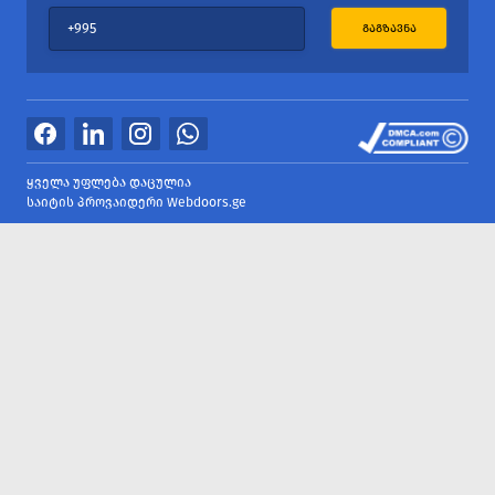
ᲒᲐᲒᲖᲐᲕᲜᲐ
ყველა უფლება დაცულია
საიტის პროვაიდერი Webdoors.ge