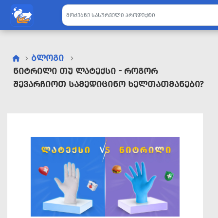
ᲑᲚᲝᲒᲘ
ᲜᲘᲢᲠᲘᲚᲘ ᲗᲣ ᲚᲐᲢᲔᲥᲡᲘ - ᲠᲝᲒᲝᲠ
ᲨᲔᲕᲐᲠᲩᲘᲝᲗ ᲡᲐᲛᲔᲓᲘᲪᲘᲜᲝ ᲮᲔᲚᲗᲐᲗᲛᲐᲜᲔᲑᲘ?