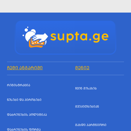
ᲩᲔᲛᲘ ᲐᲜᲒᲐᲠᲘᲨᲘ
ᲛᲔᲜᲘᲣ
ᲠᲔᲒᲘᲡᲢᲠᲐᲪᲘᲐ
ᲩᲕᲔᲜ ᲨᲔᲡᲐᲮᲔᲑ
ᲬᲔᲡᲔᲑᲘ ᲓᲐ ᲞᲘᲠᲝᲑᲔᲑᲘ
ᲒᲕᲔᲙᲘᲗᲮᲔᲑᲘᲐᲜ
ᲓᲐᲑᲠᲣᲜᲔᲑᲘᲡ ᲞᲝᲚᲘᲢᲘᲙᲐ
ᲒᲐᲮᲓᲘ ᲞᲐᲠᲢᲜᲘᲝᲠᲘ
ᲓᲐᲑᲠᲣᲜᲔᲑᲘᲡ ᲤᲝᲠᲛᲐ