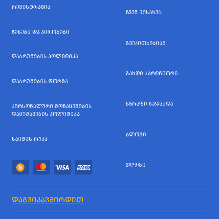
ᲠᲔᲒᲘᲡᲢᲠᲐᲪᲘᲐ
ᲩᲕᲔᲜ ᲨᲔᲡᲐᲮᲔᲑ
ᲬᲔᲡᲔᲑᲘ ᲓᲐ ᲞᲘᲠᲝᲑᲔᲑᲘ
ᲒᲕᲔᲙᲘᲗᲮᲔᲑᲘᲐᲜ
ᲓᲐᲑᲠᲣᲜᲔᲑᲘᲡ ᲞᲝᲚᲘᲢᲘᲙᲐ
ᲒᲐᲮᲓᲘ ᲞᲐᲠᲢᲜᲘᲝᲠᲘ
ᲓᲐᲑᲠᲣᲜᲔᲑᲘᲡ ᲤᲝᲠᲛᲐ
ᲡᲬᲠᲐᲤᲘ ᲒᲐᲓᲐᲮᲓᲐ
ᲞᲔᲠᲡᲝᲜᲐᲚᲣᲠᲘ ᲛᲝᲜᲐᲪᲔᲛᲔᲑᲘᲡ
ᲓᲐᲛᲣᲨᲐᲕᲔᲑᲘᲡ ᲞᲝᲚᲘᲢᲘᲙᲐ
ᲑᲚᲝᲒᲘ
ᲡᲐᲘᲢᲘᲡ ᲠᲣᲙᲐ
ᲕᲚᲝᲒᲘ
ᲓᲐᲒᲕᲘᲙᲐᲕᲨᲘᲠᲓᲘᲗ