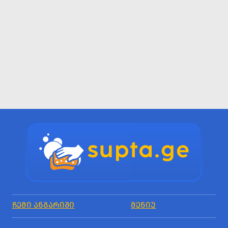
ᲩᲔᲛᲘ ᲐᲜᲒᲐᲠᲘᲨᲘ
ᲛᲔᲜᲘᲣ