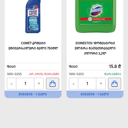
COMET-ᲙᲝᲛᲔᲢᲘ
DOMESTOS-ᲓᲝᲛᲔᲡᲢᲝᲡᲘ
ᲣᲜᲘᲕᲔᲠᲡᲐᲚᲣᲠᲘ ᲒᲔᲚᲘ 750ᲛᲚ
ᲣᲚᲢᲠᲐ ᲛᲐᲗᲔᲗᲠᲔᲑᲔᲚᲘ
ᲥᲚᲝᲠᲘ 3,2Ლ
15.8 ₾
ᲤᲐᲡᲘ
ᲤᲐᲡᲘ
1610-0255
ᲐᲠ ᲐᲠᲘᲡ ᲛᲐᲠᲐᲒᲨᲘ
1610-0253
ᲛᲐᲠᲐᲒᲨᲘᲐ
-
-
+
+
ᲛᲘᲜᲘᲛᲣᲛ - 1 ᲪᲐᲚᲘ
ᲛᲘᲜᲘᲛᲣᲛ - 1 ᲪᲐᲚᲘ