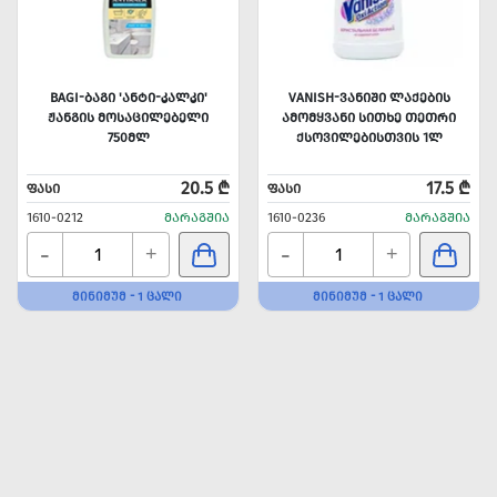
BAGI-ᲑᲐᲒᲘ 'ᲐᲜᲢᲘ-ᲙᲐᲚᲙᲘ'
VANISH-ᲕᲐᲜᲘᲨᲘ ᲚᲐᲥᲔᲑᲘᲡ
ᲟᲐᲜᲒᲘᲡ ᲛᲝᲡᲐᲪᲘᲚᲔᲑᲔᲚᲘ
ᲐᲛᲝᲛᲧᲕᲐᲜᲘ ᲡᲘᲗᲮᲔ ᲗᲔᲗᲠᲘ
750ᲛᲚ
ᲥᲡᲝᲕᲘᲚᲔᲑᲘᲡᲗᲕᲘᲡ 1Ლ
20.5 ₾
17.5 ₾
ᲤᲐᲡᲘ
ᲤᲐᲡᲘ
1610-0212
ᲛᲐᲠᲐᲒᲨᲘᲐ
1610-0236
ᲛᲐᲠᲐᲒᲨᲘᲐ
-
-
+
+
ᲛᲘᲜᲘᲛᲣᲛ - 1 ᲪᲐᲚᲘ
ᲛᲘᲜᲘᲛᲣᲛ - 1 ᲪᲐᲚᲘ