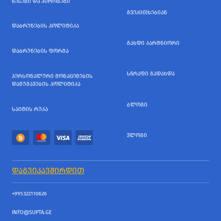
ᲬᲔᲡᲔᲑᲘ ᲓᲐ ᲞᲘᲠᲝᲑᲔᲑᲘ
ᲒᲕᲔᲙᲘᲗᲮᲔᲑᲘᲐᲜ
ᲓᲐᲑᲠᲣᲜᲔᲑᲘᲡ ᲞᲝᲚᲘᲢᲘᲙᲐ
ᲒᲐᲮᲓᲘ ᲞᲐᲠᲢᲜᲘᲝᲠᲘ
ᲓᲐᲑᲠᲣᲜᲔᲑᲘᲡ ᲤᲝᲠᲛᲐ
ᲡᲬᲠᲐᲤᲘ ᲒᲐᲓᲐᲮᲓᲐ
ᲞᲔᲠᲡᲝᲜᲐᲚᲣᲠᲘ ᲛᲝᲜᲐᲪᲔᲛᲔᲑᲘᲡ
ᲓᲐᲛᲣᲨᲐᲕᲔᲑᲘᲡ ᲞᲝᲚᲘᲢᲘᲙᲐ
ᲑᲚᲝᲒᲘ
ᲡᲐᲘᲢᲘᲡ ᲠᲣᲙᲐ
ᲕᲚᲝᲒᲘ
ᲓᲐᲒᲕᲘᲙᲐᲕᲨᲘᲠᲓᲘᲗ
+995322110626
INFO@SUPTA.GE