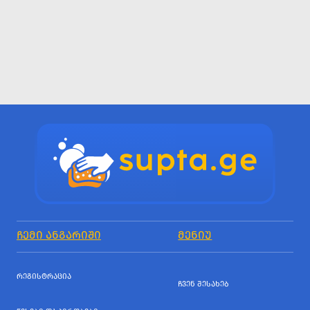
ᲩᲔᲛᲘ ᲐᲜᲒᲐᲠᲘᲨᲘ
ᲛᲔᲜᲘᲣ
ᲠᲔᲒᲘᲡᲢᲠᲐᲪᲘᲐ
ᲩᲕᲔᲜ ᲨᲔᲡᲐᲮᲔᲑ