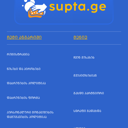
ᲩᲔᲛᲘ ᲐᲜᲒᲐᲠᲘᲨᲘ
ᲛᲔᲜᲘᲣ
ᲠᲔᲒᲘᲡᲢᲠᲐᲪᲘᲐ
ᲩᲕᲔᲜ ᲨᲔᲡᲐᲮᲔᲑ
ᲬᲔᲡᲔᲑᲘ ᲓᲐ ᲞᲘᲠᲝᲑᲔᲑᲘ
ᲒᲕᲔᲙᲘᲗᲮᲔᲑᲘᲐᲜ
ᲓᲐᲑᲠᲣᲜᲔᲑᲘᲡ ᲞᲝᲚᲘᲢᲘᲙᲐ
ᲒᲐᲮᲓᲘ ᲞᲐᲠᲢᲜᲘᲝᲠᲘ
ᲓᲐᲑᲠᲣᲜᲔᲑᲘᲡ ᲤᲝᲠᲛᲐ
ᲡᲬᲠᲐᲤᲘ ᲒᲐᲓᲐᲮᲓᲐ
ᲞᲔᲠᲡᲝᲜᲐᲚᲣᲠᲘ ᲛᲝᲜᲐᲪᲔᲛᲔᲑᲘᲡ
ᲓᲐᲛᲣᲨᲐᲕᲔᲑᲘᲡ ᲞᲝᲚᲘᲢᲘᲙᲐ