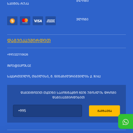
ᲑᲚᲝᲒᲘ
ᲡᲐᲘᲢᲘᲡ ᲠᲣᲙᲐ
ᲕᲚᲝᲒᲘ
ᲓᲐᲒᲕᲘᲙᲐᲕᲨᲘᲠᲓᲘᲗ
+995322110626
INFO@SUPTA.GE
ᲡᲐᲥᲐᲠᲗᲕᲔᲚᲝ, ᲗᲑᲘᲚᲘᲡᲘ, Მ. ᲬᲘᲜᲐᲛᲫᲦᲕᲠᲘᲨᲕᲘᲚᲘᲡ Ქ. N162
ᲓᲐᲒᲕᲘᲢᲝᲕᲔᲗ ᲗᲥᲕᲔᲜᲘ ᲡᲐᲙᲝᲜᲢᲐᲥᲢᲝ ᲩᲕᲔᲜ ᲣᲛᲝᲙᲚᲔᲡ ᲓᲠᲝᲨᲘ
ᲓᲐᲒᲘᲙᲐᲕᲨᲘᲠᲓᲔᲑᲘᲗ
ᲒᲐᲒᲖᲐᲕᲜᲐ