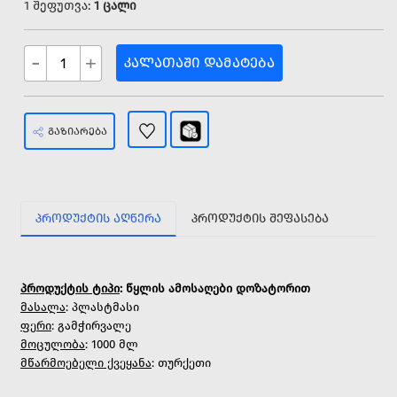
1 შეფუთვა:
1 ცალი
-
+
ᲙᲐᲚᲐᲗᲐᲨᲘ ᲓᲐᲛᲐᲢᲔᲑᲐ
ᲒᲐᲖᲘᲐᲠᲔᲑᲐ
ᲞᲠᲝᲓᲣᲥᲢᲘᲡ ᲐᲦᲬᲔᲠᲐ
ᲞᲠᲝᲓᲣᲥᲢᲘᲡ ᲨᲔᲤᲐᲡᲔᲑᲐ
პროდუქტის ტიპი
: წყლის ამოსაღები დოზატორით
მასალა
: პლასტმასი
ფერი
: გამჭირვალე
მოცულობა
: 1000 მლ
მწარმოებელი ქვეყანა
: თურქეთი