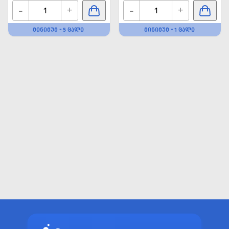
-
-
+
+
ᲛᲘᲜᲘᲛᲣᲛ - 5 ᲪᲐᲚᲘ
ᲛᲘᲜᲘᲛᲣᲛ - 1 ᲪᲐᲚᲘ