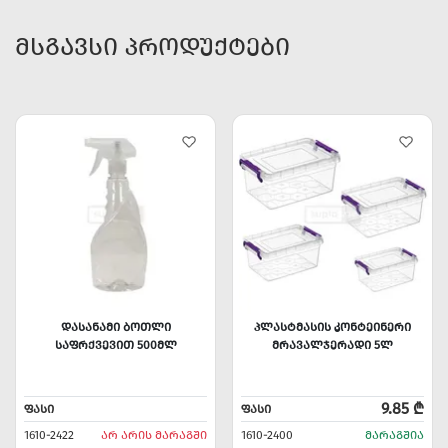
ᲛᲡᲒᲐᲕᲡᲘ ᲞᲠᲝᲓᲣᲥᲢᲔᲑᲘ
ᲓᲐᲡᲐᲜᲐᲛᲘ ᲑᲝᲗᲚᲘ
ᲞᲚᲐᲡᲢᲛᲐᲡᲘᲡ ᲙᲝᲜᲢᲔᲘᲜᲔᲠᲘ
ᲡᲐᲤᲠᲥᲕᲔᲕᲘᲗ 500ᲛᲚ
ᲛᲠᲐᲕᲐᲚᲯᲔᲠᲐᲓᲘ 5Ლ
9.85 ₾
ᲤᲐᲡᲘ
ᲤᲐᲡᲘ
1610-2422
ᲐᲠ ᲐᲠᲘᲡ ᲛᲐᲠᲐᲒᲨᲘ
1610-2400
ᲛᲐᲠᲐᲒᲨᲘᲐ