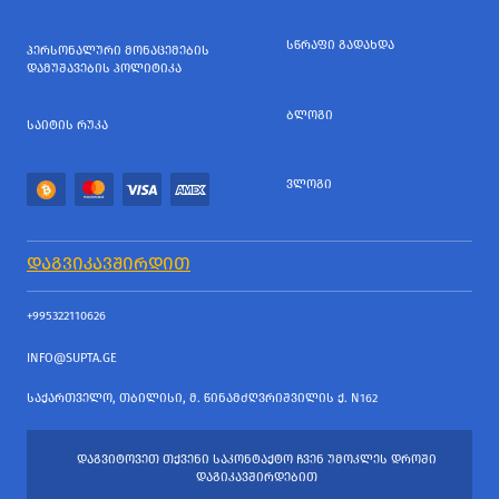
ᲡᲬᲠᲐᲤᲘ ᲒᲐᲓᲐᲮᲓᲐ
ᲞᲔᲠᲡᲝᲜᲐᲚᲣᲠᲘ ᲛᲝᲜᲐᲪᲔᲛᲔᲑᲘᲡ
ᲓᲐᲛᲣᲨᲐᲕᲔᲑᲘᲡ ᲞᲝᲚᲘᲢᲘᲙᲐ
ᲑᲚᲝᲒᲘ
ᲡᲐᲘᲢᲘᲡ ᲠᲣᲙᲐ
ᲕᲚᲝᲒᲘ
ᲓᲐᲒᲕᲘᲙᲐᲕᲨᲘᲠᲓᲘᲗ
+995322110626
INFO@SUPTA.GE
ᲡᲐᲥᲐᲠᲗᲕᲔᲚᲝ, ᲗᲑᲘᲚᲘᲡᲘ, Მ. ᲬᲘᲜᲐᲛᲫᲦᲕᲠᲘᲨᲕᲘᲚᲘᲡ Ქ. N162
ᲓᲐᲒᲕᲘᲢᲝᲕᲔᲗ ᲗᲥᲕᲔᲜᲘ ᲡᲐᲙᲝᲜᲢᲐᲥᲢᲝ ᲩᲕᲔᲜ ᲣᲛᲝᲙᲚᲔᲡ ᲓᲠᲝᲨᲘ
ᲓᲐᲒᲘᲙᲐᲕᲨᲘᲠᲓᲔᲑᲘᲗ