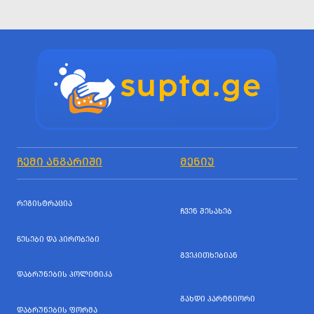
ᲩᲔᲛᲘ ᲐᲜᲒᲐᲠᲘᲨᲘ
ᲛᲔᲜᲘᲣ
ᲠᲔᲒᲘᲡᲢᲠᲐᲪᲘᲐ
ᲩᲕᲔᲜ ᲨᲔᲡᲐᲮᲔᲑ
ᲬᲔᲡᲔᲑᲘ ᲓᲐ ᲞᲘᲠᲝᲑᲔᲑᲘ
ᲒᲕᲔᲙᲘᲗᲮᲔᲑᲘᲐᲜ
ᲓᲐᲑᲠᲣᲜᲔᲑᲘᲡ ᲞᲝᲚᲘᲢᲘᲙᲐ
ᲒᲐᲮᲓᲘ ᲞᲐᲠᲢᲜᲘᲝᲠᲘ
ᲓᲐᲑᲠᲣᲜᲔᲑᲘᲡ ᲤᲝᲠᲛᲐ