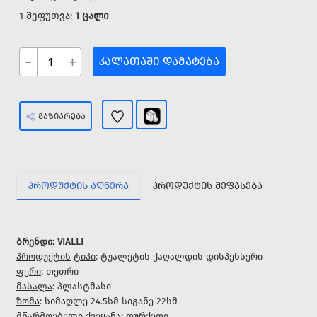
1 შეფუთვა:
1 ცალი
-
+
ᲙᲐᲚᲐᲗᲐᲨᲘ ᲓᲐᲛᲐᲢᲔᲑᲐ
ᲒᲐᲖᲘᲐᲠᲔᲑᲐ
ᲞᲠᲝᲓᲣᲥᲢᲘᲡ ᲐᲦᲬᲔᲠᲐ
ᲞᲠᲝᲓᲣᲥᲢᲘᲡ ᲨᲔᲤᲐᲡᲔᲑᲐ
ბრენდი
: VIALLI
პროდუქტის
ტიპი
: ტუალეტის ქაღალდის დისპენსერი
ფერი
: თეთრი
მასალა
: პლასტმასი
ზომა
: სიმაღლე 24.5სმ სიგანე 22სმ
მწარმოებელი
ქვეყანა
: თურქეთი