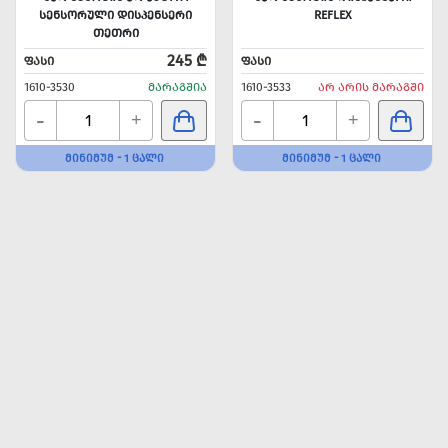
ᲡᲔᲜᲡᲝᲠᲣᲚᲘ ᲓᲘᲡᲞᲔᲜᲡᲔᲠᲘ
REFLEX
ᲗᲔᲗᲠᲘ
245 ₾
ᲤᲐᲡᲘ
ᲤᲐᲡᲘ
1610-3530
ᲛᲐᲠᲐᲒᲨᲘᲐ
1610-3533
ᲐᲠ ᲐᲠᲘᲡ ᲛᲐᲠᲐᲒᲨᲘ
-
-
+
+
ᲛᲘᲜᲘᲛᲣᲛ - 1 ᲪᲐᲚᲘ
ᲛᲘᲜᲘᲛᲣᲛ - 1 ᲪᲐᲚᲘ