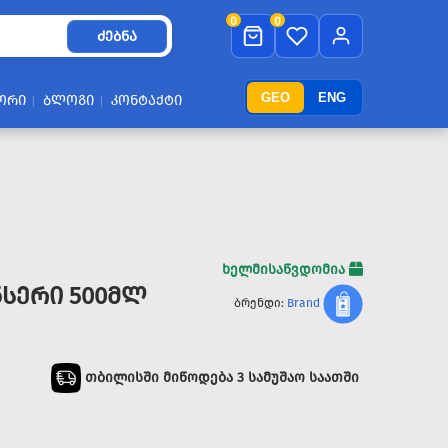
0
0
ᲫᲔᲑᲜᲐ
GEO
ENG
ᲝᲠᲘ
ᲑᲚᲝᲒᲘ
ᲙᲝᲜᲢᲐᲥᲢᲘ
ხელმისაწვდომია
ᲜᲡᲔᲠᲘ 500ᲛᲚ
ბრენდი:
Brand
თბილისში მიწოდება 3 სამუშაო საათში