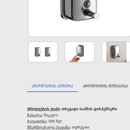
ᲞᲠᲝᲓᲣᲥᲢᲘᲡ ᲐᲦᲬᲔᲠᲐ
ᲞᲠᲝᲓᲣᲥᲢᲘᲡ ᲨᲔᲤᲐᲡᲔᲑᲐ
პროდუქტის ტიპი
: თხევადი საპნის დისპენსერი
მასალა
: ნიკელი
ტევადობა
: 500 მლ
მწარმოებელი ქვეყანა
: თურქეთი