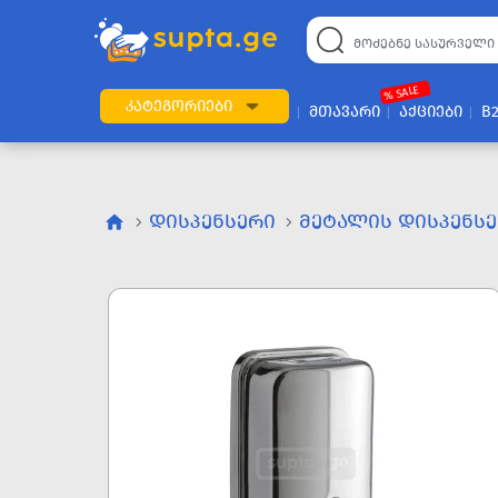
% SALE
ᲙᲐᲢᲔᲒᲝᲠᲘᲔᲑᲘ
ᲛᲗᲐᲕᲐᲠᲘ
ᲐᲥᲪᲘᲔᲑᲘ
B
ᲓᲘᲡᲞᲔᲜᲡᲔᲠᲘ
ᲛᲔᲢᲐᲚᲘᲡ ᲓᲘᲡᲞᲔᲜᲡ