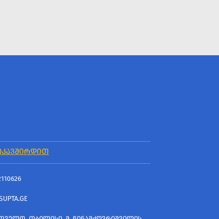
ᲘᲙᲐᲕᲨᲘᲠᲓᲘᲗ
2110626
SUPTA.GE
ᲗᲕᲔᲚᲝ, ᲗᲑᲘᲚᲘᲡᲘ, Მ. ᲬᲘᲜᲐᲛᲫᲦᲕᲠᲘᲨᲕᲘᲚᲘᲡ