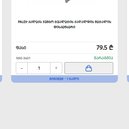
PALEX-ᲞᲐᲚᲔᲥᲡ ᲯᲣᲛᲑᲝ ᲢᲣᲐᲚᲔᲢᲘᲡ ᲥᲐᲦᲐᲚᲓᲘᲡ ᲛᲔᲢᲐᲚᲘᲡ
ᲓᲘᲡᲞᲔᲜᲡᲔᲠᲘ
79.5 ₾
ᲤᲐᲡᲘ
ᲛᲐᲠᲐᲒᲨᲘᲐ
1610-3401
-
+
ᲛᲘᲜᲘᲛᲣᲛ - 1 ᲪᲐᲚᲘ