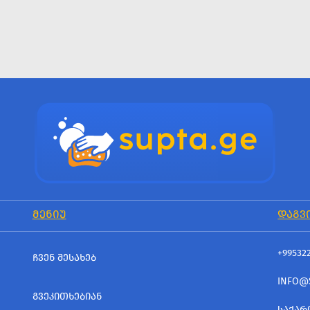
ᲛᲔᲜᲘᲣ
ᲓᲐᲒᲕ
+99532
ᲩᲕᲔᲜ ᲨᲔᲡᲐᲮᲔᲑ
INFO@
ᲒᲕᲔᲙᲘᲗᲮᲔᲑᲘᲐᲜ
ᲡᲐᲥᲐᲠ