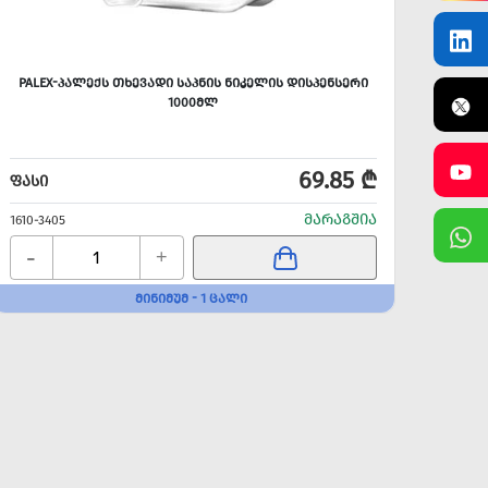
PALEX-ᲞᲐᲚᲔᲥᲡ ᲗᲮᲔᲕᲐᲓᲘ ᲡᲐᲞᲜᲘᲡ ᲜᲘᲙᲔᲚᲘᲡ ᲓᲘᲡᲞᲔᲜᲡᲔᲠᲘ
1000ᲛᲚ
69.85 ₾
ᲤᲐᲡᲘ
ᲛᲐᲠᲐᲒᲨᲘᲐ
1610-3405
-
+
ᲛᲘᲜᲘᲛᲣᲛ - 1 ᲪᲐᲚᲘ