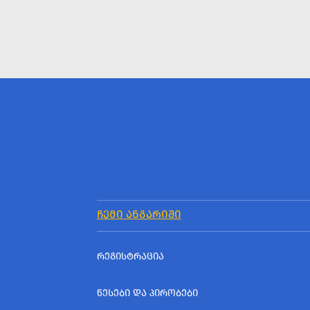
ᲩᲔᲛᲘ ᲐᲜᲒᲐᲠᲘᲨᲘ
ᲠᲔᲒᲘᲡᲢᲠᲐᲪᲘᲐ
ᲬᲔᲡᲔᲑᲘ ᲓᲐ ᲞᲘᲠᲝᲑᲔᲑᲘ