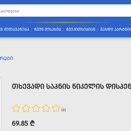
2B ᲨᲔᲗᲐᲕᲐᲖᲔᲑᲐ
ᲩᲕᲔᲜ ᲨᲔᲡᲐᲮᲔᲑ
ᲒᲕᲔᲙᲘᲗᲮᲔᲑᲘᲐᲜ
ᲒᲐᲮᲓᲘ ᲞᲐᲠᲢᲜᲘ
ᲔᲠᲔᲑᲘ
ᲗᲮᲔᲕᲐᲓᲘ ᲡᲐᲞᲜᲘᲡ ᲜᲘᲙᲔᲚᲘᲡ ᲓᲘᲡᲞᲔ
(0)
69.85 ₾