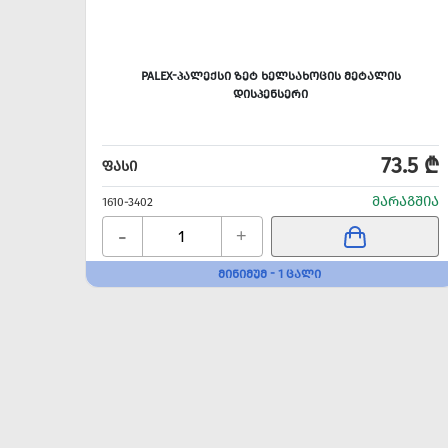
PALEX-ᲞᲐᲚᲔᲥᲡᲘ ᲖᲔᲢ ᲮᲔᲚᲡᲐᲮᲝᲪᲘᲡ ᲛᲔᲢᲐᲚᲘᲡ
ᲓᲘᲡᲞᲔᲜᲡᲔᲠᲘ
73.5 ₾
ᲤᲐᲡᲘ
ᲛᲐᲠᲐᲒᲨᲘᲐ
1610-3402
-
+
ᲛᲘᲜᲘᲛᲣᲛ - 1 ᲪᲐᲚᲘ