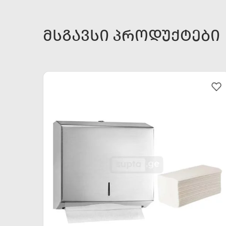
ᲛᲡᲒᲐᲕᲡᲘ ᲞᲠᲝᲓᲣᲥᲢᲔᲑᲘ