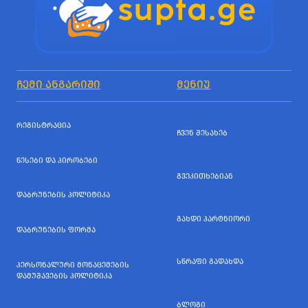
ᲩᲔᲛᲘ ᲐᲜᲒᲐᲠᲘᲨᲘ
ᲛᲔᲜᲘᲣ
ᲠᲔᲒᲘᲡᲢᲠᲐᲪᲘᲐ
ᲩᲕᲔᲜ ᲨᲔᲡᲐᲮᲔᲑ
ᲬᲔᲡᲔᲑᲘ ᲓᲐ ᲞᲘᲠᲝᲑᲔᲑᲘ
ᲒᲕᲔᲙᲘᲗᲮᲔᲑᲘᲐᲜ
ᲓᲐᲑᲠᲣᲜᲔᲑᲘᲡ ᲞᲝᲚᲘᲢᲘᲙᲐ
ᲒᲐᲮᲓᲘ ᲞᲐᲠᲢᲜᲘᲝᲠᲘ
ᲓᲐᲑᲠᲣᲜᲔᲑᲘᲡ ᲤᲝᲠᲛᲐ
ᲡᲬᲠᲐᲤᲘ ᲒᲐᲓᲐᲮᲓᲐ
ᲞᲔᲠᲡᲝᲜᲐᲚᲣᲠᲘ ᲛᲝᲜᲐᲪᲔᲛᲔᲑᲘᲡ
ᲓᲐᲛᲣᲨᲐᲕᲔᲑᲘᲡ ᲞᲝᲚᲘᲢᲘᲙᲐ
ᲑᲚᲝᲒᲘ