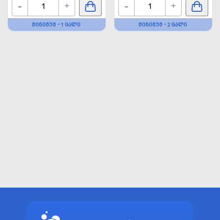
-
-
+
+
ᲛᲘᲜᲘᲛᲣᲛ - 1 ᲪᲐᲚᲘ
ᲛᲘᲜᲘᲛᲣᲛ - 2 ᲪᲐᲚᲘ