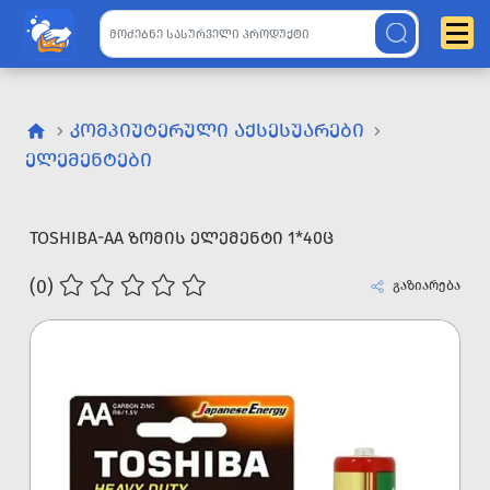
ᲙᲝᲛᲞᲘᲣᲢᲔᲠᲣᲚᲘ ᲐᲥᲡᲔᲡᲣᲐᲠᲔᲑᲘ
ᲔᲚᲔᲛᲔᲜᲢᲔᲑᲘ
TOSHIBA-AA ᲖᲝᲛᲘᲡ ᲔᲚᲔᲛᲔᲜᲢᲘ 1*40Ც
(0)
გაზიარება