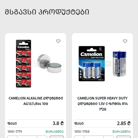
ᲛᲡᲒᲐᲕᲡᲘ ᲞᲠᲝᲓᲣᲥᲢᲔᲑᲘ
CAMELION ALKALINE ᲔᲚᲔᲛᲔᲜᲢᲘ
CAMELION SUPER HEAVY DUTY
AG13/LR44 10Ც
ᲔᲚᲔᲛᲔᲜᲢᲘ 1.5V C-ᲖᲝᲛᲘᲡ R14
1*2Ც
3.8 ₾
2.85 ₾
ᲤᲐᲡᲘ
ᲤᲐᲡᲘ
1610-1779
ᲛᲐᲠᲐᲒᲨᲘᲐ
1610-1788
ᲛᲐᲠᲐᲒᲨᲘᲐ