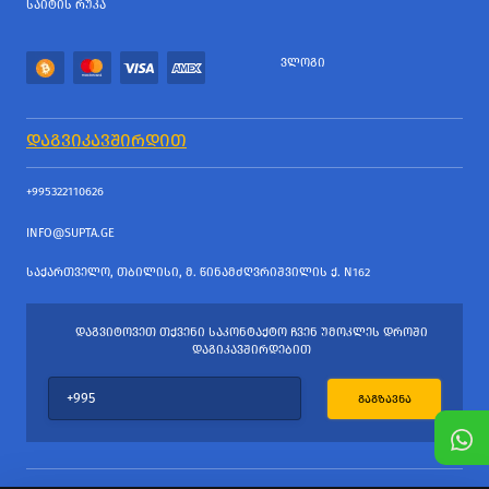
ᲡᲐᲘᲢᲘᲡ ᲠᲣᲙᲐ
ᲕᲚᲝᲒᲘ
ᲓᲐᲒᲕᲘᲙᲐᲕᲨᲘᲠᲓᲘᲗ
+995322110626
INFO@SUPTA.GE
ᲡᲐᲥᲐᲠᲗᲕᲔᲚᲝ, ᲗᲑᲘᲚᲘᲡᲘ, Მ. ᲬᲘᲜᲐᲛᲫᲦᲕᲠᲘᲨᲕᲘᲚᲘᲡ Ქ. N162
ᲓᲐᲒᲕᲘᲢᲝᲕᲔᲗ ᲗᲥᲕᲔᲜᲘ ᲡᲐᲙᲝᲜᲢᲐᲥᲢᲝ ᲩᲕᲔᲜ ᲣᲛᲝᲙᲚᲔᲡ ᲓᲠᲝᲨᲘ
ᲓᲐᲒᲘᲙᲐᲕᲨᲘᲠᲓᲔᲑᲘᲗ
ᲒᲐᲒᲖᲐᲕᲜᲐ