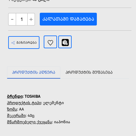
-
+
ᲙᲐᲚᲐᲗᲐᲨᲘ ᲓᲐᲛᲐᲢᲔᲑᲐ
ᲒᲐᲖᲘᲐᲠᲔᲑᲐ
ᲞᲠᲝᲓᲣᲥᲢᲘᲡ ᲐᲦᲬᲔᲠᲐ
ᲞᲠᲝᲓᲣᲥᲢᲘᲡ ᲨᲔᲤᲐᲡᲔᲑᲐ
ბრენდი
: TOSHIBA
პროდუქტის ტიპი
: ელემენტი
ზომა
: AA
შეკვრაში
: 40ც
მწარმოებელი ქვეყანა
: იაპონია