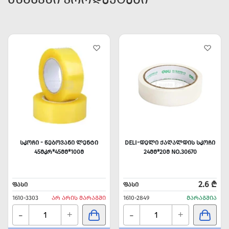
ᲡᲙᲝᲩᲘ - ᲬᲔᲑᲝᲕᲐᲜᲘ ᲚᲔᲜᲢᲘ
DELI-ᲓᲔᲚᲘ ᲥᲐᲦᲐᲚᲓᲘᲡ ᲡᲙᲝᲩᲘ
45ᲛᲙᲠ*45ᲛᲛ*100Მ
24ᲛᲛ*20Მ NO.30670
2.6 ₾
ᲤᲐᲡᲘ
ᲤᲐᲡᲘ
1610-3303
ᲐᲠ ᲐᲠᲘᲡ ᲛᲐᲠᲐᲒᲨᲘ
1610-2849
ᲛᲐᲠᲐᲒᲨᲘᲐ
-
-
+
+