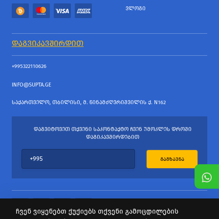
ᲕᲚᲝᲒᲘ
ᲓᲐᲒᲕᲘᲙᲐᲕᲨᲘᲠᲓᲘᲗ
+995322110626
INFO@SUPTA.GE
ᲡᲐᲥᲐᲠᲗᲕᲔᲚᲝ, ᲗᲑᲘᲚᲘᲡᲘ, Მ. ᲬᲘᲜᲐᲛᲫᲦᲕᲠᲘᲨᲕᲘᲚᲘᲡ Ქ. N162
ᲓᲐᲒᲕᲘᲢᲝᲕᲔᲗ ᲗᲥᲕᲔᲜᲘ ᲡᲐᲙᲝᲜᲢᲐᲥᲢᲝ ᲩᲕᲔᲜ ᲣᲛᲝᲙᲚᲔᲡ ᲓᲠᲝᲨᲘ
ᲓᲐᲒᲘᲙᲐᲕᲨᲘᲠᲓᲔᲑᲘᲗ
ᲒᲐᲒᲖᲐᲕᲜᲐ
ჩვენ ვიყენებთ ქუქიებს თქვენი გამოცდილების