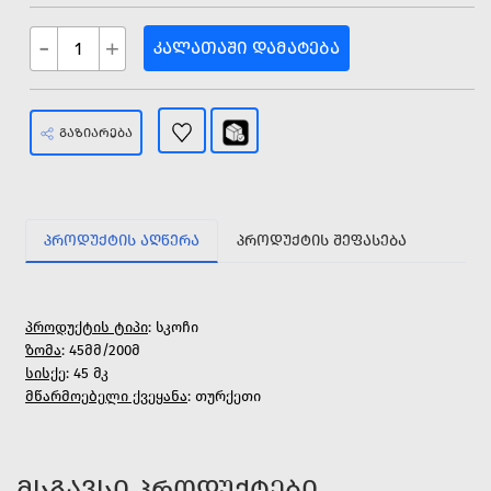
-
+
ᲙᲐᲚᲐᲗᲐᲨᲘ ᲓᲐᲛᲐᲢᲔᲑᲐ
ᲒᲐᲖᲘᲐᲠᲔᲑᲐ
ᲞᲠᲝᲓᲣᲥᲢᲘᲡ ᲐᲦᲬᲔᲠᲐ
ᲞᲠᲝᲓᲣᲥᲢᲘᲡ ᲨᲔᲤᲐᲡᲔᲑᲐ
პროდუქტის ტიპი
: სკოჩი
ზომა
: 45მმ/200მ
სისქე
: 45 მკ
მწარმოებელი ქვეყანა
: თურქეთი
ᲛᲡᲒᲐᲕᲡᲘ ᲞᲠᲝᲓᲣᲥᲢᲔᲑᲘ