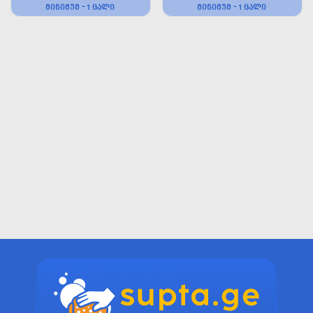
ᲛᲘᲜᲘᲛᲣᲛ - 1 ᲪᲐᲚᲘ
ᲛᲘᲜᲘᲛᲣᲛ - 1 ᲪᲐᲚᲘ