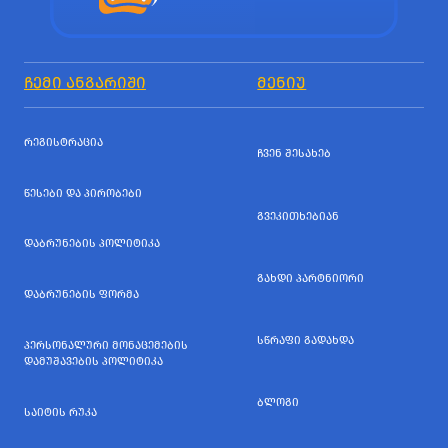
ᲩᲔᲛᲘ ᲐᲜᲒᲐᲠᲘᲨᲘ
ᲛᲔᲜᲘᲣ
ᲠᲔᲒᲘᲡᲢᲠᲐᲪᲘᲐ
ᲩᲕᲔᲜ ᲨᲔᲡᲐᲮᲔᲑ
ᲬᲔᲡᲔᲑᲘ ᲓᲐ ᲞᲘᲠᲝᲑᲔᲑᲘ
ᲒᲕᲔᲙᲘᲗᲮᲔᲑᲘᲐᲜ
ᲓᲐᲑᲠᲣᲜᲔᲑᲘᲡ ᲞᲝᲚᲘᲢᲘᲙᲐ
ᲒᲐᲮᲓᲘ ᲞᲐᲠᲢᲜᲘᲝᲠᲘ
ᲓᲐᲑᲠᲣᲜᲔᲑᲘᲡ ᲤᲝᲠᲛᲐ
ᲡᲬᲠᲐᲤᲘ ᲒᲐᲓᲐᲮᲓᲐ
ᲞᲔᲠᲡᲝᲜᲐᲚᲣᲠᲘ ᲛᲝᲜᲐᲪᲔᲛᲔᲑᲘᲡ
ᲓᲐᲛᲣᲨᲐᲕᲔᲑᲘᲡ ᲞᲝᲚᲘᲢᲘᲙᲐ
ᲑᲚᲝᲒᲘ
ᲡᲐᲘᲢᲘᲡ ᲠᲣᲙᲐ