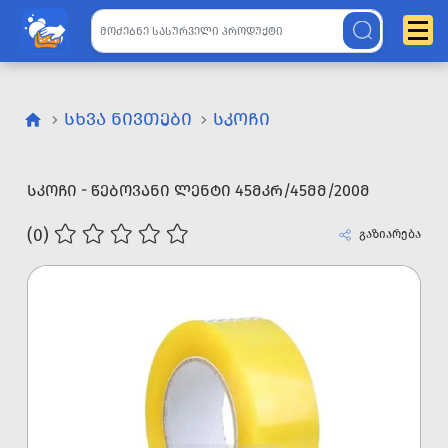
ᲡᲮᲕᲐ ᲜᲘᲕᲗᲔᲑᲘ
ᲡᲙᲝᲩᲘ
ᲡᲙᲝᲩᲘ - ᲬᲔᲑᲝᲕᲐᲜᲘ ᲚᲔᲜᲢᲘ 45ᲛᲙᲠ/45ᲛᲛ/200Მ
(0)
გაზიარება