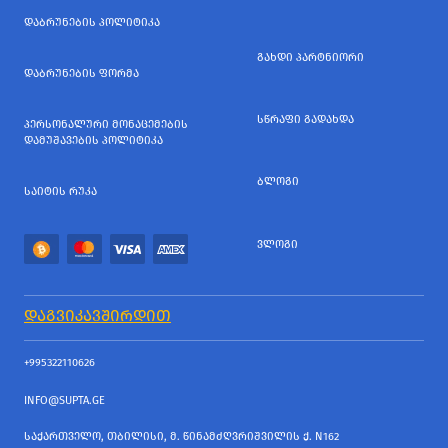
ᲓᲐᲑᲠᲣᲜᲔᲑᲘᲡ ᲞᲝᲚᲘᲢᲘᲙᲐ
ᲒᲐᲮᲓᲘ ᲞᲐᲠᲢᲜᲘᲝᲠᲘ
ᲓᲐᲑᲠᲣᲜᲔᲑᲘᲡ ᲤᲝᲠᲛᲐ
ᲡᲬᲠᲐᲤᲘ ᲒᲐᲓᲐᲮᲓᲐ
ᲞᲔᲠᲡᲝᲜᲐᲚᲣᲠᲘ ᲛᲝᲜᲐᲪᲔᲛᲔᲑᲘᲡ
ᲓᲐᲛᲣᲨᲐᲕᲔᲑᲘᲡ ᲞᲝᲚᲘᲢᲘᲙᲐ
ᲑᲚᲝᲒᲘ
ᲡᲐᲘᲢᲘᲡ ᲠᲣᲙᲐ
ᲕᲚᲝᲒᲘ
ᲓᲐᲒᲕᲘᲙᲐᲕᲨᲘᲠᲓᲘᲗ
+995322110626
INFO@SUPTA.GE
ᲡᲐᲥᲐᲠᲗᲕᲔᲚᲝ, ᲗᲑᲘᲚᲘᲡᲘ, Მ. ᲬᲘᲜᲐᲛᲫᲦᲕᲠᲘᲨᲕᲘᲚᲘᲡ Ქ. N162