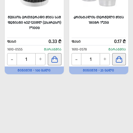
ᲛᲣᲧᲐᲝᲡ ᲔᲠᲗᲯᲔᲠᲐᲓᲘ ᲭᲘᲥᲐ ᲡᲐᲛ
ᲙᲠᲘᲡᲢᲐᲚᲘᲡ ᲗᲔᲠᲛᲣᲚᲘ ᲭᲘᲥᲐ
ᲤᲔᲜᲘᲐᲜᲘ 4OZ-120ᲛᲚ (ᲔᲡᲞᲠᲔᲡᲝ)
180ᲒᲠ 1*25Ც
1*100Ც
0.33 ₾
0.17 ₾
ᲤᲐᲡᲘ
ᲤᲐᲡᲘ
1610-0555
ᲛᲐᲠᲐᲒᲨᲘᲐ
1610-0578
ᲛᲐᲠᲐᲒᲨᲘᲐ
-
-
+
+
ᲛᲘᲜᲘᲛᲣᲛ - 100 ᲪᲐᲚᲘ
ᲛᲘᲜᲘᲛᲣᲛ - 25 ᲪᲐᲚᲘ