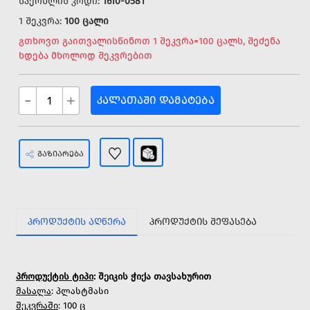
საქონლის კოდი:
1610-0581
1 შეკვრა:
100 ცალი
გთხოვთ გაითვალისწინოთ 1 შეკვრა=100 ცალს, შეძენა
ხდება მხოლოდ შეკვრებით
-
+
ᲙᲐᲚᲐᲗᲐᲨᲘ ᲓᲐᲛᲐᲢᲔᲑᲐ
ᲒᲐᲖᲘᲐᲠᲔᲑᲐ
ᲞᲠᲝᲓᲣᲥᲢᲘᲡ ᲐᲦᲬᲔᲠᲐ
ᲞᲠᲝᲓᲣᲥᲢᲘᲡ ᲨᲔᲤᲐᲡᲔᲑᲐ
პროდუქტის ტიპი
: შეიკის ჭიქა თავსახურით
მასალა
: პლასტმასი
შეკვრაში
: 100 ც