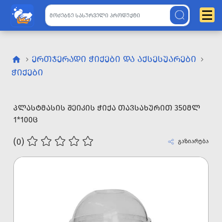
ᲔᲠᲗᲯᲔᲠᲐᲓᲘ ᲭᲘᲥᲔᲑᲘ ᲓᲐ ᲐᲥᲡᲔᲡᲣᲐᲠᲔᲑᲘ
ᲭᲘᲥᲔᲑᲘ
ᲞᲚᲐᲡᲢᲛᲐᲡᲘᲡ ᲨᲔᲘᲙᲘᲡ ᲭᲘᲥᲐ ᲗᲐᲕᲡᲐᲮᲣᲠᲘᲗ 350ᲛᲚ
1*100Ც
(0)
გაზიარება