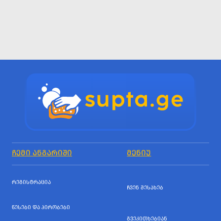
ᲩᲔᲛᲘ ᲐᲜᲒᲐᲠᲘᲨᲘ
ᲛᲔᲜᲘᲣ
ᲠᲔᲒᲘᲡᲢᲠᲐᲪᲘᲐ
ᲩᲕᲔᲜ ᲨᲔᲡᲐᲮᲔᲑ
ᲬᲔᲡᲔᲑᲘ ᲓᲐ ᲞᲘᲠᲝᲑᲔᲑᲘ
ᲒᲕᲔᲙᲘᲗᲮᲔᲑᲘᲐᲜ