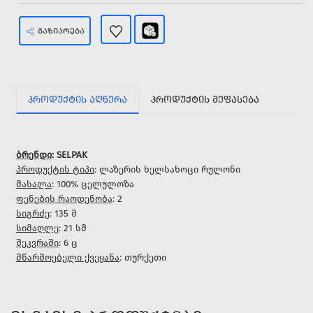
ᲒᲐᲖᲘᲐᲠᲔᲑᲐ
ᲞᲠᲝᲓᲣᲥᲢᲘᲡ ᲐᲦᲬᲔᲠᲐ
ᲞᲠᲝᲓᲣᲥᲢᲘᲡ ᲨᲔᲤᲐᲡᲔᲑᲐ
ბრენდი
: SELPAK
პროდუქტის ტიპი
: ლაზერის ხელსახოცი რულონი
მასალა
: 100% ცელულოზა
ფენების რაოდენობა
: 2
სიგრძე
: 135 მ
სიმაღლე
: 21 სმ
შეკვრაში
: 6 ც
მწარმოებელი ქვეყანა
: თურქეთი