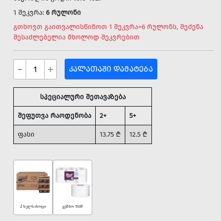
1 შეკვრა:
6 რულონი
გთხოვთ გაითვალისწინოთ 1 შეკვრა=6 რულონს, შეძენა
შესაძლებელია მხოლოდ შეკვრებით
-
+
ᲙᲐᲚᲐᲗᲐᲨᲘ ᲓᲐᲛᲐᲢᲔᲑᲐ
სპეციალური შეთავაზება
შეფუთვა რაოდენობა
2+
5+
ფასი
13.75
₾
12.5
₾
Z ხელსახოცი
ჯუმბო 150მ