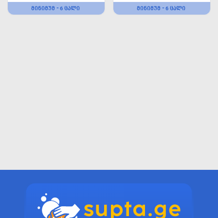
ᲛᲘᲜᲘᲛᲣᲛ - 6 ᲪᲐᲚᲘ
ᲛᲘᲜᲘᲛᲣᲛ - 6 ᲪᲐᲚᲘ