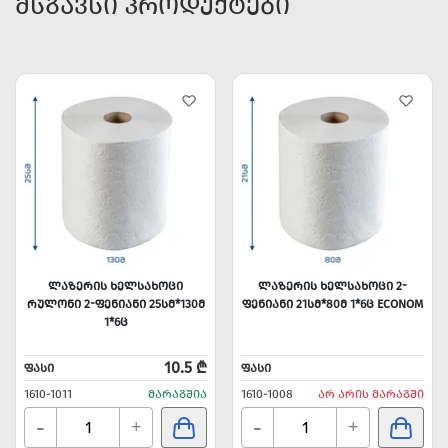
ᲛᲡᲒᲐᲕᲡᲘ ᲞᲠᲝᲓᲣᲥᲢᲔᲑᲘ
ᲚᲐᲖᲔᲠᲘᲡ ᲮᲔᲚᲡᲐᲮᲝᲪᲘ
ᲚᲐᲖᲔᲠᲘᲡ ᲮᲔᲚᲡᲐᲮᲝᲪᲘ 2-
ᲠᲣᲚᲝᲜᲘ 2-ᲤᲔᲜᲘᲐᲜᲘ 25ᲡᲛ*130Მ
ᲤᲔᲜᲘᲐᲜᲘ 21ᲡᲛ*80Მ 1*6Ც ECONOM
1*6Ც
10.5 ₾
ᲤᲐᲡᲘ
ᲤᲐᲡᲘ
1610-1011
ᲛᲐᲠᲐᲒᲨᲘᲐ
1610-1008
ᲐᲠ ᲐᲠᲘᲡ ᲛᲐᲠᲐᲒᲨᲘ
-
-
+
+