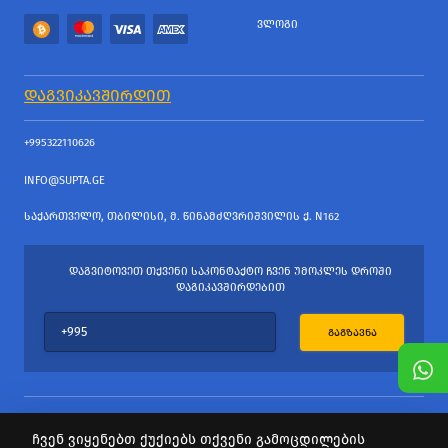
ᲕᲚᲝᲒᲘ
ᲓᲐᲒᲕᲘᲙᲐᲕᲨᲘᲠᲓᲘᲗ
+995322110626
INFO@SUPTA.GE
ᲡᲐᲥᲐᲠᲗᲕᲔᲚᲝ, ᲗᲑᲘᲚᲘᲡᲘ, Მ. ᲬᲘᲜᲐᲛᲫᲦᲕᲠᲘᲨᲕᲘᲚᲘᲡ Ქ. N162
ᲓᲐᲒᲕᲘᲢᲝᲕᲔᲗ ᲗᲥᲕᲔᲜᲘ ᲡᲐᲙᲝᲜᲢᲐᲥᲢᲝ ᲩᲕᲔᲜ ᲣᲛᲝᲙᲚᲔᲡ ᲓᲠᲝᲨᲘ
ᲓᲐᲒᲘᲙᲐᲕᲨᲘᲠᲓᲔᲑᲘᲗ
ᲒᲐᲒᲖᲐᲕᲜᲐ
ჩვენ ვიყენებთ ქუქიებს თქვენი გამოცდილების