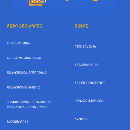
ᲩᲔᲛᲘ ᲐᲜᲒᲐᲠᲘᲨᲘ
ᲛᲔᲜᲘᲣ
ᲠᲔᲒᲘᲡᲢᲠᲐᲪᲘᲐ
ᲩᲕᲔᲜ ᲨᲔᲡᲐᲮᲔᲑ
ᲬᲔᲡᲔᲑᲘ ᲓᲐ ᲞᲘᲠᲝᲑᲔᲑᲘ
ᲒᲕᲔᲙᲘᲗᲮᲔᲑᲘᲐᲜ
ᲓᲐᲑᲠᲣᲜᲔᲑᲘᲡ ᲞᲝᲚᲘᲢᲘᲙᲐ
ᲒᲐᲮᲓᲘ ᲞᲐᲠᲢᲜᲘᲝᲠᲘ
ᲓᲐᲑᲠᲣᲜᲔᲑᲘᲡ ᲤᲝᲠᲛᲐ
ᲡᲬᲠᲐᲤᲘ ᲒᲐᲓᲐᲮᲓᲐ
ᲞᲔᲠᲡᲝᲜᲐᲚᲣᲠᲘ ᲛᲝᲜᲐᲪᲔᲛᲔᲑᲘᲡ
ᲓᲐᲛᲣᲨᲐᲕᲔᲑᲘᲡ ᲞᲝᲚᲘᲢᲘᲙᲐ
ᲑᲚᲝᲒᲘ
ᲡᲐᲘᲢᲘᲡ ᲠᲣᲙᲐ