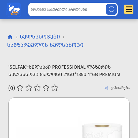
ᲮᲔᲚᲡᲐᲮᲝᲪᲔᲑᲘ
ᲡᲐᲛᲖᲐᲠᲔᲣᲚᲝᲡ ᲮᲔᲚᲡᲐᲮᲝᲪᲘ
'SELPAK'-ᲡᲔᲚᲞᲐᲙᲘ PROFESSIONAL ᲚᲐᲖᲔᲠᲘᲡ
ᲮᲔᲚᲡᲐᲮᲝᲪᲘ ᲠᲣᲚᲝᲜᲘ 21ᲡᲛ*135Მ 1*6Ც PREMIUM
(0)
გაზიარება