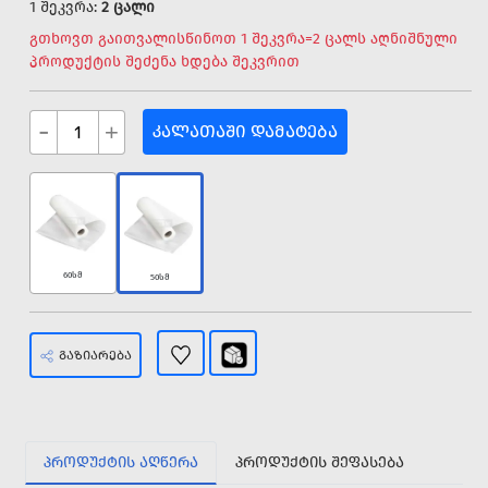
1 შეკვრა:
2 ცალი
გთხოვთ გაითვალისწინოთ 1 შეკვრა=2 ცალს აღნიშნული
პროდუქტის შეძენა ხდება შეკვრით
-
+
ᲙᲐᲚᲐᲗᲐᲨᲘ ᲓᲐᲛᲐᲢᲔᲑᲐ
60სმ
50სმ
ᲒᲐᲖᲘᲐᲠᲔᲑᲐ
ᲞᲠᲝᲓᲣᲥᲢᲘᲡ ᲐᲦᲬᲔᲠᲐ
ᲞᲠᲝᲓᲣᲥᲢᲘᲡ ᲨᲔᲤᲐᲡᲔᲑᲐ