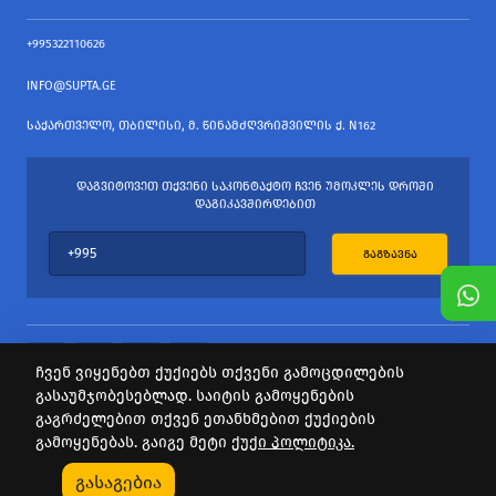
+995322110626
INFO@SUPTA.GE
ᲡᲐᲥᲐᲠᲗᲕᲔᲚᲝ, ᲗᲑᲘᲚᲘᲡᲘ, Მ. ᲬᲘᲜᲐᲛᲫᲦᲕᲠᲘᲨᲕᲘᲚᲘᲡ Ქ. N162
ᲓᲐᲒᲕᲘᲢᲝᲕᲔᲗ ᲗᲥᲕᲔᲜᲘ ᲡᲐᲙᲝᲜᲢᲐᲥᲢᲝ ᲩᲕᲔᲜ ᲣᲛᲝᲙᲚᲔᲡ ᲓᲠᲝᲨᲘ
ᲓᲐᲒᲘᲙᲐᲕᲨᲘᲠᲓᲔᲑᲘᲗ
ᲒᲐᲒᲖᲐᲕᲜᲐ
ჩვენ ვიყენებთ ქუქიებს თქვენი გამოცდილების
გასაუმჯობესებლად. საიტის გამოყენების
ყველა უფლება დაცულია
გაგრძელებით თქვენ ეთანხმებით ქუქიების
საიტის პროვაიდერი Webdoors.ge
გამოყენებას. გაიგე მეტი
ქუქი პოლიტიკა.
0
გასაგებია