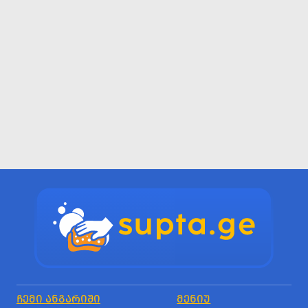
ᲩᲔᲛᲘ ᲐᲜᲒᲐᲠᲘᲨᲘ
ᲛᲔᲜᲘᲣ