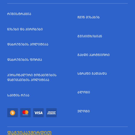
ᲠᲔᲒᲘᲡᲢᲠᲐᲪᲘᲐ
ᲩᲕᲔᲜ ᲨᲔᲡᲐᲮᲔᲑ
ᲬᲔᲡᲔᲑᲘ ᲓᲐ ᲞᲘᲠᲝᲑᲔᲑᲘ
ᲒᲕᲔᲙᲘᲗᲮᲔᲑᲘᲐᲜ
ᲓᲐᲑᲠᲣᲜᲔᲑᲘᲡ ᲞᲝᲚᲘᲢᲘᲙᲐ
ᲒᲐᲮᲓᲘ ᲞᲐᲠᲢᲜᲘᲝᲠᲘ
ᲓᲐᲑᲠᲣᲜᲔᲑᲘᲡ ᲤᲝᲠᲛᲐ
ᲡᲬᲠᲐᲤᲘ ᲒᲐᲓᲐᲮᲓᲐ
ᲞᲔᲠᲡᲝᲜᲐᲚᲣᲠᲘ ᲛᲝᲜᲐᲪᲔᲛᲔᲑᲘᲡ
ᲓᲐᲛᲣᲨᲐᲕᲔᲑᲘᲡ ᲞᲝᲚᲘᲢᲘᲙᲐ
ᲑᲚᲝᲒᲘ
ᲡᲐᲘᲢᲘᲡ ᲠᲣᲙᲐ
ᲕᲚᲝᲒᲘ
ᲓᲐᲒᲕᲘᲙᲐᲕᲨᲘᲠᲓᲘᲗ