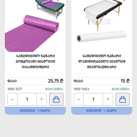
ᲡᲐᲛᲔᲓᲘᲪᲘᲜᲝ ᲖᲔᲬᲐᲠᲘ
ᲡᲐᲛᲔᲓᲘᲪᲘᲜᲝ ᲖᲔᲬᲐᲠᲘ
ᲑᲝᲭᲙᲝᲕᲐᲜᲘ 60ᲡᲛ*100Მ
ᲚᲐᲛᲘᲜᲘᲠᲔᲑᲣᲚᲘ 50ᲡᲛ*50Მ
ᲘᲐᲡᲐᲛᲜᲘᲡᲤᲔᲠᲘ
ᲬᲧᲐᲚᲒᲐᲣᲛᲢᲐᲠᲘ
25.75 ₾
15 ₾
ᲤᲐᲡᲘ
ᲤᲐᲡᲘ
1610-1577
ᲛᲐᲠᲐᲒᲨᲘᲐ
1610-1503
ᲛᲐᲠᲐᲒᲨᲘᲐ
-
-
+
+
ᲛᲘᲜᲘᲛᲣᲛ - 1 ᲪᲐᲚᲘ
ᲛᲘᲜᲘᲛᲣᲛ - 1 ᲪᲐᲚᲘ