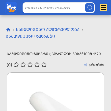
ᲡᲐᲛᲔᲓᲘᲪᲘᲜᲝ ᲐᲦᲭᲣᲠᲕᲘᲚᲝᲑᲐ
ᲡᲐᲛᲔᲓᲘᲪᲘᲜᲝ ᲖᲔᲬᲠᲔᲑᲘ
ᲡᲐᲛᲔᲓᲘᲪᲘᲜᲝ ᲖᲔᲬᲐᲠᲘ ᲥᲐᲦᲐᲚᲓᲘᲡ 50ᲡᲛ*100Მ 1*2Ც
(0)
გაზიარება