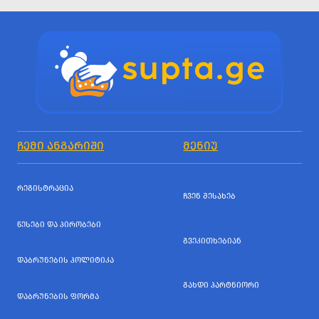
ᲩᲔᲛᲘ ᲐᲜᲒᲐᲠᲘᲨᲘ
ᲛᲔᲜᲘᲣ
ᲠᲔᲒᲘᲡᲢᲠᲐᲪᲘᲐ
ᲩᲕᲔᲜ ᲨᲔᲡᲐᲮᲔᲑ
ᲬᲔᲡᲔᲑᲘ ᲓᲐ ᲞᲘᲠᲝᲑᲔᲑᲘ
ᲒᲕᲔᲙᲘᲗᲮᲔᲑᲘᲐᲜ
ᲓᲐᲑᲠᲣᲜᲔᲑᲘᲡ ᲞᲝᲚᲘᲢᲘᲙᲐ
ᲒᲐᲮᲓᲘ ᲞᲐᲠᲢᲜᲘᲝᲠᲘ
ᲓᲐᲑᲠᲣᲜᲔᲑᲘᲡ ᲤᲝᲠᲛᲐ