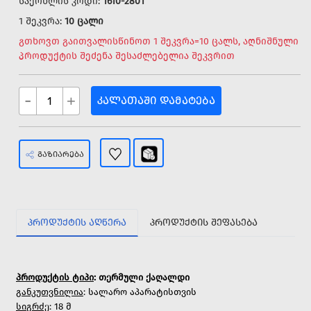
საქონლის კოდი:
1610-2801
1 შეკვრა:
10 ცალი
გთხოვთ გაითვალისწინოთ 1 შეკვრა=10 ცალს, აღნიშნული
პროდუქტის შეძენა შესაძლებელია შეკვრით
-
+
ᲙᲐᲚᲐᲗᲐᲨᲘ ᲓᲐᲛᲐᲢᲔᲑᲐ
ᲒᲐᲖᲘᲐᲠᲔᲑᲐ
ᲞᲠᲝᲓᲣᲥᲢᲘᲡ ᲐᲦᲬᲔᲠᲐ
ᲞᲠᲝᲓᲣᲥᲢᲘᲡ ᲨᲔᲤᲐᲡᲔᲑᲐ
პროდუქტის ტიპი
: თერმული ქაღალდი
განკუთვნილია
: სალარო აპარატისთვის
სიგრძე
: 18 მ