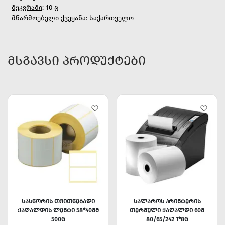
შეკვრაში
: 10 ც
მწარმოებელი ქვეყანა
: საქართველო
ᲛᲡᲒᲐᲕᲡᲘ ᲞᲠᲝᲓᲣᲥᲢᲔᲑᲘ
ᲡᲐᲡᲬᲝᲠᲘᲡ ᲗᲕᲘᲗᲬᲔᲑᲐᲓᲘ
ᲡᲐᲚᲐᲠᲝᲡ ᲞᲠᲘᲜᲢᲔᲠᲘᲡ
ᲥᲐᲦᲐᲚᲓᲘᲡ ᲚᲔᲜᲢᲘ 58*40ᲛᲛ
ᲗᲔᲠᲛᲣᲚᲘ ᲥᲐᲦᲐᲚᲓᲘ 60Მ
500Ც
80/65/242 1*8Ც