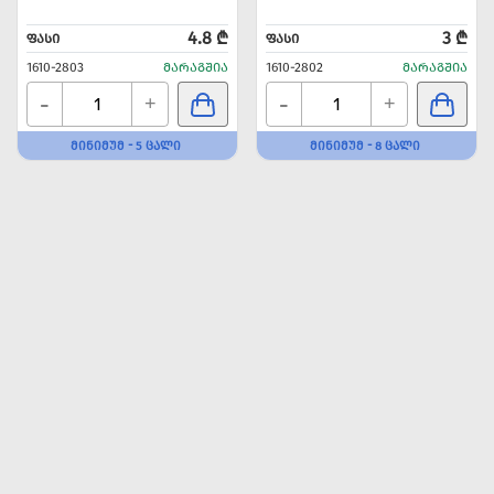
4.8 ₾
3 ₾
ᲤᲐᲡᲘ
ᲤᲐᲡᲘ
1610-2803
ᲛᲐᲠᲐᲒᲨᲘᲐ
1610-2802
ᲛᲐᲠᲐᲒᲨᲘᲐ
-
-
+
+
ᲛᲘᲜᲘᲛᲣᲛ - 5 ᲪᲐᲚᲘ
ᲛᲘᲜᲘᲛᲣᲛ - 8 ᲪᲐᲚᲘ