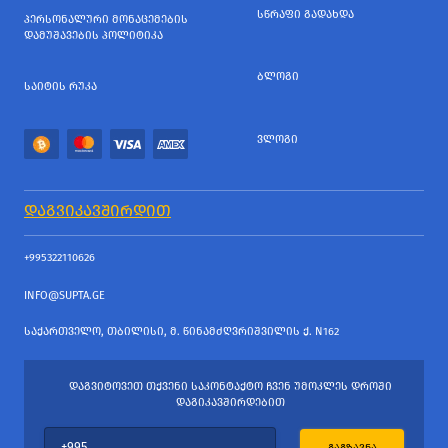
ᲡᲬᲠᲐᲤᲘ ᲒᲐᲓᲐᲮᲓᲐ
ᲞᲔᲠᲡᲝᲜᲐᲚᲣᲠᲘ ᲛᲝᲜᲐᲪᲔᲛᲔᲑᲘᲡ
ᲓᲐᲛᲣᲨᲐᲕᲔᲑᲘᲡ ᲞᲝᲚᲘᲢᲘᲙᲐ
ᲑᲚᲝᲒᲘ
ᲡᲐᲘᲢᲘᲡ ᲠᲣᲙᲐ
ᲕᲚᲝᲒᲘ
ᲓᲐᲒᲕᲘᲙᲐᲕᲨᲘᲠᲓᲘᲗ
+995322110626
INFO@SUPTA.GE
ᲡᲐᲥᲐᲠᲗᲕᲔᲚᲝ, ᲗᲑᲘᲚᲘᲡᲘ, Მ. ᲬᲘᲜᲐᲛᲫᲦᲕᲠᲘᲨᲕᲘᲚᲘᲡ Ქ. N162
ᲓᲐᲒᲕᲘᲢᲝᲕᲔᲗ ᲗᲥᲕᲔᲜᲘ ᲡᲐᲙᲝᲜᲢᲐᲥᲢᲝ ᲩᲕᲔᲜ ᲣᲛᲝᲙᲚᲔᲡ ᲓᲠᲝᲨᲘ
ᲓᲐᲒᲘᲙᲐᲕᲨᲘᲠᲓᲔᲑᲘᲗ
ᲒᲐᲒᲖᲐᲕᲜᲐ