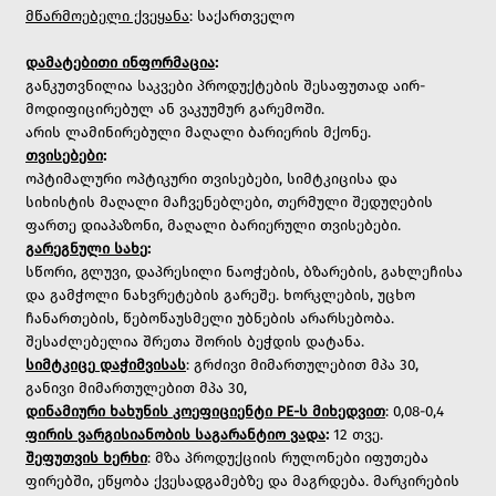
მწარმოებელი ქვეყანა
: საქართველო
დამატებითი ინფორმაცია
:
განკუთვნილია საკვები პროდუქტების შესაფუთად აირ-
მოდიფიცირებულ ან ვაკუუმურ გარემოში.
არის ლამინირებული მაღალი ბარიერის მქონე.
თვისებები
:
ოპტიმალური ოპტიკური თვისებები, სიმტკიცისა და
სიხისტის მაღალი მაჩვენებლები, თერმული შედუღების
ფართე დიაპაზონი, მაღალი ბარიერული თვისებები.
გარეგნული
სახე
:
სწორი, გლუვი, დაპრესილი ნაოჭების, ბზარების, გახლეჩისა
და გამჭოლი ნახვრეტების გარეშე. ხორკლების, უცხო
ჩანართების, წებოწაუსმელი უბნების არარსებობა.
შესაძლებელია შრეთა შორის ბეჭდის დატანა.
სიმტკიცე
დაჭიმვისას
: გრძივი მიმართულებით მპა 30,
განივი მიმართულებით მპა 30,
დინამიური
ხახუნის
კოეფიციენტი PE-
ს
მიხედვით
: 0,08-0,4
ფირის
ვარგისიანობის
საგარანტიო
ვადა
:
12 თვე.
შეფუთვის
ხერხი
: მზა პროდუქციის რულონები იფუთება
ფირებში, ეწყობა ქვესადგამებზე და მაგრდება. მარკირების