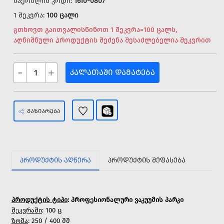
საქონლის კოდი:
1610-0807
1 შეკვრა:
100 ცალი
გთხოვთ გაითვალისწინოთ 1 შეკვრა=100 ცალს,
აღნიშნული პროდუქტის შეძენა შესაძლებელია შეკვრით
-
+
ᲙᲐᲚᲐᲗᲐᲨᲘ ᲓᲐᲛᲐᲢᲔᲑᲐ
ᲒᲐᲖᲘᲐᲠᲔᲑᲐ
ᲞᲠᲝᲓᲣᲥᲢᲘᲡ ᲐᲦᲬᲔᲠᲐ
ᲞᲠᲝᲓᲣᲥᲢᲘᲡ ᲨᲔᲤᲐᲡᲔᲑᲐ
პროდუქტის ტიპი
: პროფესიონალური ვაკუუმის პარკი
შეკვრაში
: 100 ც
ზომა
: 250 / 400 მმ