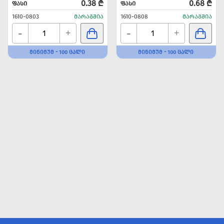
0.38 ₾
0.68 ₾
ᲤᲐᲡᲘ
ᲤᲐᲡᲘ
1610-0803
ᲛᲐᲠᲐᲒᲨᲘᲐ
1610-0808
ᲛᲐᲠᲐᲒᲨᲘᲐ
-
-
+
+
ᲛᲘᲜᲘᲛᲣᲛ - 100 ᲪᲐᲚᲘ
ᲛᲘᲜᲘᲛᲣᲛ - 100 ᲪᲐᲚᲘ