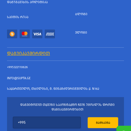
ᲓᲐᲛᲣᲨᲐᲕᲔᲑᲘᲡ ᲞᲝᲚᲘᲢᲘᲙᲐ
ᲑᲚᲝᲒᲘ
ᲡᲐᲘᲢᲘᲡ ᲠᲣᲙᲐ
ᲕᲚᲝᲒᲘ
ᲓᲐᲒᲕᲘᲙᲐᲕᲨᲘᲠᲓᲘᲗ
+995322110626
INFO@SUPTA.GE
ᲡᲐᲥᲐᲠᲗᲕᲔᲚᲝ, ᲗᲑᲘᲚᲘᲡᲘ, Მ. ᲬᲘᲜᲐᲛᲫᲦᲕᲠᲘᲨᲕᲘᲚᲘᲡ Ქ. N162
ᲓᲐᲒᲕᲘᲢᲝᲕᲔᲗ ᲗᲥᲕᲔᲜᲘ ᲡᲐᲙᲝᲜᲢᲐᲥᲢᲝ ᲩᲕᲔᲜ ᲣᲛᲝᲙᲚᲔᲡ ᲓᲠᲝᲨᲘ
ᲓᲐᲒᲘᲙᲐᲕᲨᲘᲠᲓᲔᲑᲘᲗ
ᲒᲐᲒᲖᲐᲕᲜᲐ