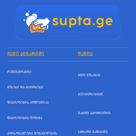
ᲩᲔᲛᲘ ᲐᲜᲒᲐᲠᲘᲨᲘ
ᲛᲔᲜᲘᲣ
ᲠᲔᲒᲘᲡᲢᲠᲐᲪᲘᲐ
ᲩᲕᲔᲜ ᲨᲔᲡᲐᲮᲔᲑ
ᲬᲔᲡᲔᲑᲘ ᲓᲐ ᲞᲘᲠᲝᲑᲔᲑᲘ
ᲒᲕᲔᲙᲘᲗᲮᲔᲑᲘᲐᲜ
ᲓᲐᲑᲠᲣᲜᲔᲑᲘᲡ ᲞᲝᲚᲘᲢᲘᲙᲐ
ᲒᲐᲮᲓᲘ ᲞᲐᲠᲢᲜᲘᲝᲠᲘ
ᲓᲐᲑᲠᲣᲜᲔᲑᲘᲡ ᲤᲝᲠᲛᲐ
ᲡᲬᲠᲐᲤᲘ ᲒᲐᲓᲐᲮᲓᲐ
ᲞᲔᲠᲡᲝᲜᲐᲚᲣᲠᲘ ᲛᲝᲜᲐᲪᲔᲛᲔᲑᲘᲡ