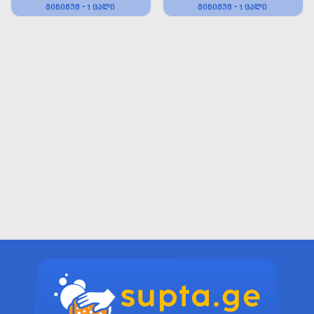
ᲛᲘᲜᲘᲛᲣᲛ - 1 ᲪᲐᲚᲘ
ᲛᲘᲜᲘᲛᲣᲛ - 1 ᲪᲐᲚᲘ