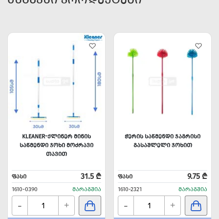
KLEANER-ᲥᲚᲘᲜᲔᲠ ᲛᲘᲜᲘᲡ
ᲭᲔᲠᲘᲡ ᲡᲐᲬᲛᲔᲜᲓᲘ ᲯᲐᲒᲠᲘᲡᲘ
ᲡᲐᲬᲛᲔᲜᲓᲘ ᲯᲝᲮᲘ ᲛᲝᲫᲠᲐᲕᲘ
ᲒᲐᲡᲐᲨᲚᲔᲚᲘ ᲯᲝᲮᲘᲗ
ᲗᲐᲕᲘᲗ
31.5 ₾
9.75 ₾
ᲤᲐᲡᲘ
ᲤᲐᲡᲘ
1610-0390
ᲛᲐᲠᲐᲒᲨᲘᲐ
1610-2321
ᲛᲐᲠᲐᲒᲨᲘᲐ
-
-
+
+