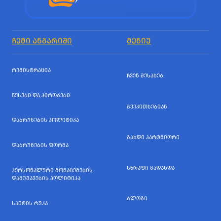
ᲩᲔᲛᲘ ᲐᲜᲒᲐᲠᲘᲨᲘ
ᲛᲔᲜᲘᲣ
ᲠᲔᲒᲘᲡᲢᲠᲐᲪᲘᲐ
ᲩᲕᲔᲜ ᲨᲔᲡᲐᲮᲔᲑ
ᲬᲔᲡᲔᲑᲘ ᲓᲐ ᲞᲘᲠᲝᲑᲔᲑᲘ
ᲒᲕᲔᲙᲘᲗᲮᲔᲑᲘᲐᲜ
ᲓᲐᲑᲠᲣᲜᲔᲑᲘᲡ ᲞᲝᲚᲘᲢᲘᲙᲐ
ᲒᲐᲮᲓᲘ ᲞᲐᲠᲢᲜᲘᲝᲠᲘ
ᲓᲐᲑᲠᲣᲜᲔᲑᲘᲡ ᲤᲝᲠᲛᲐ
ᲡᲬᲠᲐᲤᲘ ᲒᲐᲓᲐᲮᲓᲐ
ᲞᲔᲠᲡᲝᲜᲐᲚᲣᲠᲘ ᲛᲝᲜᲐᲪᲔᲛᲔᲑᲘᲡ
ᲓᲐᲛᲣᲨᲐᲕᲔᲑᲘᲡ ᲞᲝᲚᲘᲢᲘᲙᲐ
ᲑᲚᲝᲒᲘ
ᲡᲐᲘᲢᲘᲡ ᲠᲣᲙᲐ