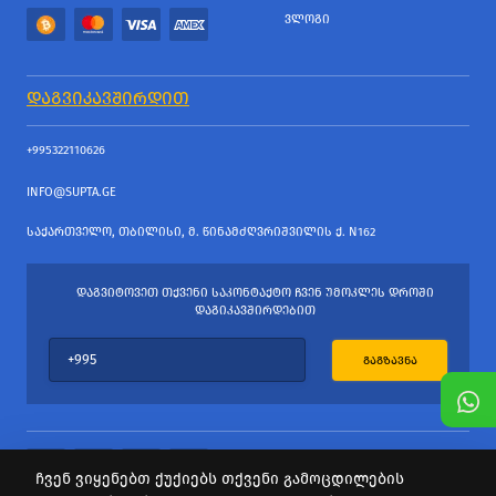
ᲕᲚᲝᲒᲘ
ᲓᲐᲒᲕᲘᲙᲐᲕᲨᲘᲠᲓᲘᲗ
+995322110626
INFO@SUPTA.GE
ᲡᲐᲥᲐᲠᲗᲕᲔᲚᲝ, ᲗᲑᲘᲚᲘᲡᲘ, Მ. ᲬᲘᲜᲐᲛᲫᲦᲕᲠᲘᲨᲕᲘᲚᲘᲡ Ქ. N162
ᲓᲐᲒᲕᲘᲢᲝᲕᲔᲗ ᲗᲥᲕᲔᲜᲘ ᲡᲐᲙᲝᲜᲢᲐᲥᲢᲝ ᲩᲕᲔᲜ ᲣᲛᲝᲙᲚᲔᲡ ᲓᲠᲝᲨᲘ
ᲓᲐᲒᲘᲙᲐᲕᲨᲘᲠᲓᲔᲑᲘᲗ
ᲒᲐᲒᲖᲐᲕᲜᲐ
ჩვენ ვიყენებთ ქუქიებს თქვენი გამოცდილების