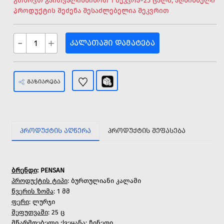
გთხოვთ გაითვალისწინოთ 1 შეკვრა=25 ცალს, აღნიშნული
პროდუქტის შეძენა შესაძლებელია შეკვრით
-
+
ᲙᲐᲚᲐᲗᲐᲨᲘ ᲓᲐᲛᲐᲢᲔᲑᲐ
ᲒᲐᲖᲘᲐᲠᲔᲑᲐ
ᲞᲠᲝᲓᲣᲥᲢᲘᲡ ᲐᲦᲬᲔᲠᲐ
ᲞᲠᲝᲓᲣᲥᲢᲘᲡ ᲨᲔᲤᲐᲡᲔᲑᲐ
ბრენდი
: PENSAN
პროდუქტის ტიპი
: ბურთულიანი კალამი
წვერის ზომა
: 1 მმ
ფერი
: ლურჯი
შეფუთვაში
: 25 ც
მწარმოებელი ქვეყანა
: ჩინეთი