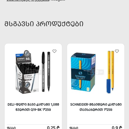
ᲛᲡᲒᲐᲕᲡᲘ ᲞᲠᲝᲓᲣᲥᲢᲔᲑᲘ
DELI-ᲓᲔᲚᲘ ᲨᲐᲕᲘ ᲙᲐᲚᲐᲛᲘ 1,0ᲛᲛ
SCHNEIDER-ᲨᲜᲐᲘᲓᲔᲠᲘ ᲙᲐᲚᲐᲛᲘ
ᲬᲕᲔᲠᲘᲗ Q19-BK 1*25Ც
ᲗᲐᲕᲡᲐᲮᲣᲠᲘᲗ 1*25Ც
0.25 ₾
0.9 ₾
ᲤᲐᲡᲘ
ᲤᲐᲡᲘ