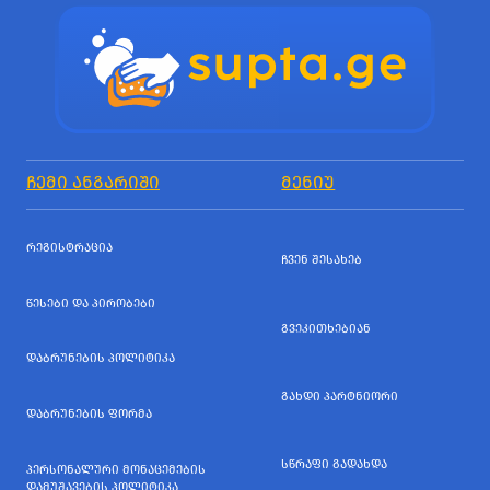
ᲩᲔᲛᲘ ᲐᲜᲒᲐᲠᲘᲨᲘ
ᲛᲔᲜᲘᲣ
ᲠᲔᲒᲘᲡᲢᲠᲐᲪᲘᲐ
ᲩᲕᲔᲜ ᲨᲔᲡᲐᲮᲔᲑ
ᲬᲔᲡᲔᲑᲘ ᲓᲐ ᲞᲘᲠᲝᲑᲔᲑᲘ
ᲒᲕᲔᲙᲘᲗᲮᲔᲑᲘᲐᲜ
ᲓᲐᲑᲠᲣᲜᲔᲑᲘᲡ ᲞᲝᲚᲘᲢᲘᲙᲐ
ᲒᲐᲮᲓᲘ ᲞᲐᲠᲢᲜᲘᲝᲠᲘ
ᲓᲐᲑᲠᲣᲜᲔᲑᲘᲡ ᲤᲝᲠᲛᲐ
ᲡᲬᲠᲐᲤᲘ ᲒᲐᲓᲐᲮᲓᲐ
ᲞᲔᲠᲡᲝᲜᲐᲚᲣᲠᲘ ᲛᲝᲜᲐᲪᲔᲛᲔᲑᲘᲡ
ᲓᲐᲛᲣᲨᲐᲕᲔᲑᲘᲡ ᲞᲝᲚᲘᲢᲘᲙᲐ