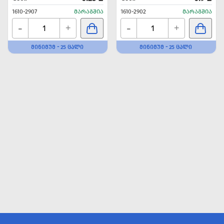
1610-2907
ᲛᲐᲠᲐᲒᲨᲘᲐ
1610-2902
ᲛᲐᲠᲐᲒᲨᲘᲐ
-
-
+
+
ᲛᲘᲜᲘᲛᲣᲛ - 25 ᲪᲐᲚᲘ
ᲛᲘᲜᲘᲛᲣᲛ - 25 ᲪᲐᲚᲘ