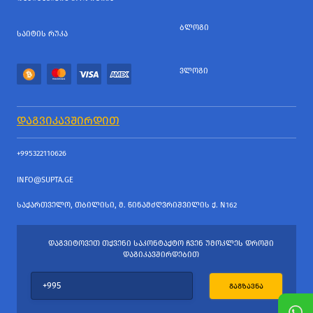
ᲑᲚᲝᲒᲘ
ᲡᲐᲘᲢᲘᲡ ᲠᲣᲙᲐ
ᲕᲚᲝᲒᲘ
ᲓᲐᲒᲕᲘᲙᲐᲕᲨᲘᲠᲓᲘᲗ
+995322110626
INFO@SUPTA.GE
ᲡᲐᲥᲐᲠᲗᲕᲔᲚᲝ, ᲗᲑᲘᲚᲘᲡᲘ, Მ. ᲬᲘᲜᲐᲛᲫᲦᲕᲠᲘᲨᲕᲘᲚᲘᲡ Ქ. N162
ᲓᲐᲒᲕᲘᲢᲝᲕᲔᲗ ᲗᲥᲕᲔᲜᲘ ᲡᲐᲙᲝᲜᲢᲐᲥᲢᲝ ᲩᲕᲔᲜ ᲣᲛᲝᲙᲚᲔᲡ ᲓᲠᲝᲨᲘ
ᲓᲐᲒᲘᲙᲐᲕᲨᲘᲠᲓᲔᲑᲘᲗ
ᲒᲐᲒᲖᲐᲕᲜᲐ