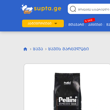
% SALE
ᲙᲐᲢᲔᲒᲝᲠᲘᲔᲑᲘ
ᲛᲗᲐᲕᲐᲠᲘ
ᲐᲥᲪᲘᲔᲑᲘ
B
ᲧᲐᲕᲐ
ᲧᲐᲕᲘᲡ ᲛᲐᲠᲪᲕᲚᲔᲑᲘ