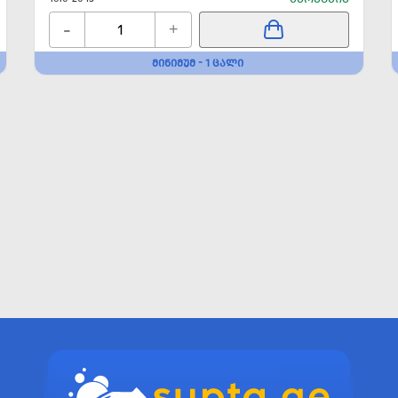
-
+
ᲛᲘᲜᲘᲛᲣᲛ - 1 ᲪᲐᲚᲘ