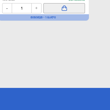
-
-
+
ᲛᲘᲜᲘᲛᲣᲛ - 1 ᲪᲐᲚᲘ