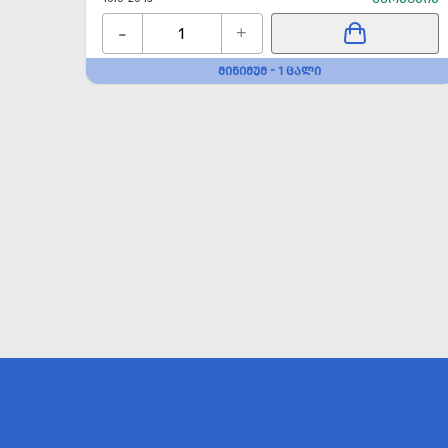
-
+
ᲛᲘᲜᲘᲛᲣᲛ - 1 ᲪᲐᲚᲘ