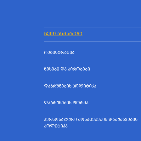
ᲩᲔᲛᲘ ᲐᲜᲒᲐᲠᲘᲨᲘ
ᲠᲔᲒᲘᲡᲢᲠᲐᲪᲘᲐ
ᲬᲔᲡᲔᲑᲘ ᲓᲐ ᲞᲘᲠᲝᲑᲔᲑᲘ
ᲓᲐᲑᲠᲣᲜᲔᲑᲘᲡ ᲞᲝᲚᲘᲢᲘᲙᲐ
ᲓᲐᲑᲠᲣᲜᲔᲑᲘᲡ ᲤᲝᲠᲛᲐ
ᲞᲔᲠᲡᲝᲜᲐᲚᲣᲠᲘ ᲛᲝᲜᲐᲪᲔᲛᲔᲑᲘᲡ ᲓᲐᲛᲣᲨᲐᲕᲔᲑᲘᲡ
ᲞᲝᲚᲘᲢᲘᲙᲐ