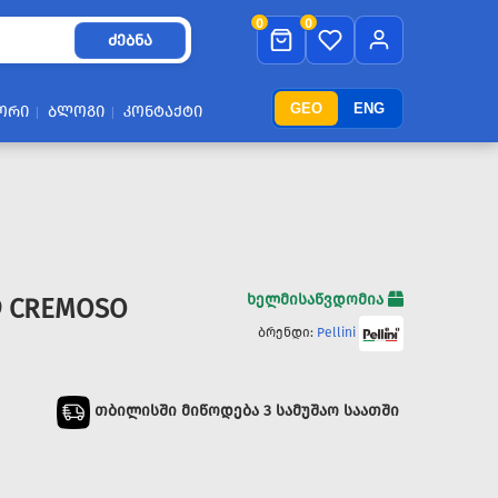
0
0
ᲫᲔᲑᲜᲐ
GEO
ENG
ᲝᲠᲘ
ᲑᲚᲝᲒᲘ
ᲙᲝᲜᲢᲐᲥᲢᲘ
ხელმისაწვდომია
9 CREMOSO
ბრენდი:
Pellini
თბილისში მიწოდება 3 სამუშაო საათში