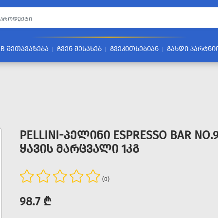
2B ᲨᲔᲗᲐᲕᲐᲖᲔᲑᲐ
ᲩᲕᲔᲜ ᲨᲔᲡᲐᲮᲔᲑ
ᲒᲕᲔᲙᲘᲗᲮᲔᲑᲘᲐᲜ
ᲒᲐᲮᲓᲘ ᲞᲐᲠᲢᲜᲘ
PELLINI-ᲞᲔᲚᲘᲜᲘ ESPRESSO BAR NO.
ᲧᲐᲕᲘᲡ ᲛᲐᲠᲪᲕᲐᲚᲘ 1ᲙᲒ
(0)
98.7 ₾