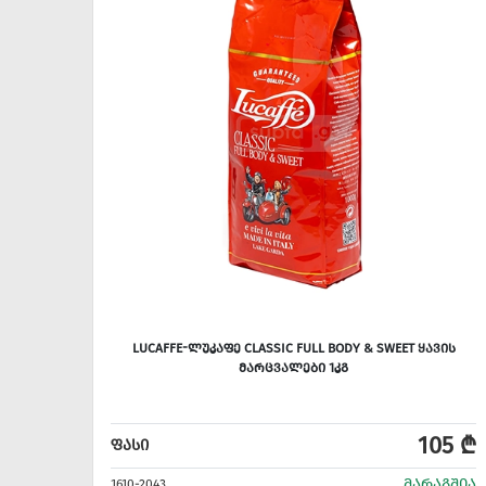
LUCAFFE-ᲚᲣᲙᲐᲤᲔ CLASSIC FULL BODY & SWEET ᲧᲐᲕᲘᲡ
ᲛᲐᲠᲪᲕᲐᲚᲔᲑᲘ 1ᲙᲒ
105 ₾
ᲤᲐᲡᲘ
ᲛᲐᲠᲐᲒᲨᲘᲐ
1610-2043