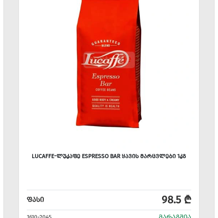
LUCAFFE-ᲚᲣᲙᲐᲤᲔ ESPRESSO BAR ᲧᲐᲕᲘᲡ ᲛᲐᲠᲪᲕᲚᲔᲑᲘ 1ᲙᲒ
98.5 ₾
ᲤᲐᲡᲘ
ᲛᲐᲠᲐᲒᲨᲘᲐ
1610-2045