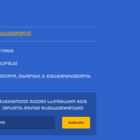
ᲘᲙᲐᲕᲨᲘᲠᲓᲘᲗ
2110626
SUPTA.GE
ᲗᲕᲔᲚᲝ, ᲗᲑᲘᲚᲘᲡᲘ, Მ. ᲬᲘᲜᲐᲛᲫᲦᲕᲠᲘᲨᲕᲘᲚᲘᲡ
ᲓᲐᲒᲕᲘᲢᲝᲕᲔᲗ ᲗᲥᲕᲔᲜᲘ ᲡᲐᲙᲝᲜᲢᲐᲥᲢᲝ ᲩᲕᲔᲜ
ᲣᲛᲝᲙᲚᲔᲡ ᲓᲠᲝᲨᲘ ᲓᲐᲒᲘᲙᲐᲕᲨᲘᲠᲓᲔᲑᲘᲗ
ᲒᲐᲒᲖᲐᲕᲜᲐ