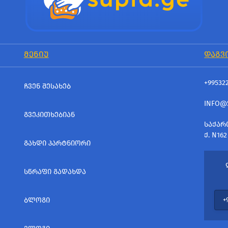
ᲛᲔᲜᲘᲣ
ᲓᲐᲒᲕ
+99532
ᲩᲕᲔᲜ ᲨᲔᲡᲐᲮᲔᲑ
INFO@
ᲒᲕᲔᲙᲘᲗᲮᲔᲑᲘᲐᲜ
ᲡᲐᲥᲐᲠ
Ქ. N162
ᲒᲐᲮᲓᲘ ᲞᲐᲠᲢᲜᲘᲝᲠᲘ
ᲡᲬᲠᲐᲤᲘ ᲒᲐᲓᲐᲮᲓᲐ
ᲑᲚᲝᲒᲘ