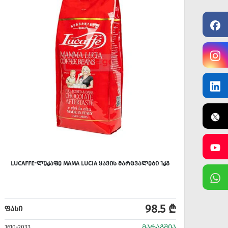
LUCAFFE-ᲚᲣᲙᲐᲤᲔ MAMA LUCIA ᲧᲐᲕᲘᲡ ᲛᲐᲠᲪᲕᲐᲚᲔᲑᲘ 1ᲙᲒ
LUC
98.5 ₾
ᲤᲐᲡᲘ
ᲤᲐᲡᲘ
ᲛᲐᲠᲐᲒᲨᲘᲐ
1610-2033
1610-2