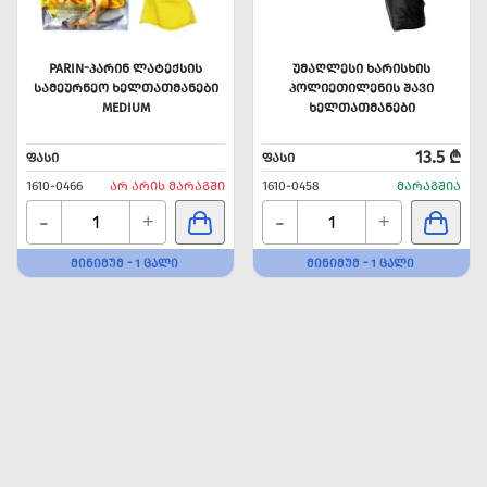
PARIN-ᲞᲐᲠᲘᲜ ᲚᲐᲢᲔᲥᲡᲘᲡ
ᲣᲛᲐᲦᲚᲔᲡᲘ ᲮᲐᲠᲘᲡᲮᲘᲡ
ᲡᲐᲛᲔᲣᲠᲜᲔᲝ ᲮᲔᲚᲗᲐᲗᲛᲐᲜᲔᲑᲘ
ᲞᲝᲚᲘᲔᲗᲘᲚᲔᲜᲘᲡ ᲨᲐᲕᲘ
MEDIUM
ᲮᲔᲚᲗᲐᲗᲛᲐᲜᲔᲑᲘ
13.5 ₾
ᲤᲐᲡᲘ
ᲤᲐᲡᲘ
1610-0466
ᲐᲠ ᲐᲠᲘᲡ ᲛᲐᲠᲐᲒᲨᲘ
1610-0458
ᲛᲐᲠᲐᲒᲨᲘᲐ
-
-
+
+
ᲛᲘᲜᲘᲛᲣᲛ - 1 ᲪᲐᲚᲘ
ᲛᲘᲜᲘᲛᲣᲛ - 1 ᲪᲐᲚᲘ