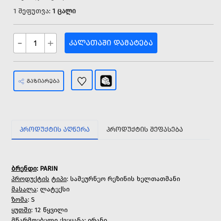
1 შეფუთვა:
1 ცალი
-
+
ᲙᲐᲚᲐᲗᲐᲨᲘ ᲓᲐᲛᲐᲢᲔᲑᲐ
ᲒᲐᲖᲘᲐᲠᲔᲑᲐ
ᲞᲠᲝᲓᲣᲥᲢᲘᲡ ᲐᲦᲬᲔᲠᲐ
ᲞᲠᲝᲓᲣᲥᲢᲘᲡ ᲨᲔᲤᲐᲡᲔᲑᲐ
ბრენდი
: PARIN
პროდუქტის
ტიპი
: სამეურნეო რეზინის ხელთათმანი
მასალა
: ლატექსი
ზომა
: S
ყუთში
: 12 წყვილი
მწარმოებელი
ქვეყანა
: ირანი