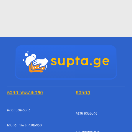
ᲩᲔᲛᲘ ᲐᲜᲒᲐᲠᲘᲨᲘ
ᲛᲔᲜᲘᲣ
ᲠᲔᲒᲘᲡᲢᲠᲐᲪᲘᲐ
ᲩᲕᲔᲜ ᲨᲔᲡᲐᲮᲔᲑ
ᲬᲔᲡᲔᲑᲘ ᲓᲐ ᲞᲘᲠᲝᲑᲔᲑᲘ