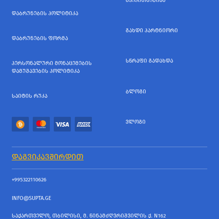
ᲒᲕᲔᲙᲘᲗᲮᲔᲑᲘᲐᲜ
ᲓᲐᲑᲠᲣᲜᲔᲑᲘᲡ ᲞᲝᲚᲘᲢᲘᲙᲐ
ᲒᲐᲮᲓᲘ ᲞᲐᲠᲢᲜᲘᲝᲠᲘ
ᲓᲐᲑᲠᲣᲜᲔᲑᲘᲡ ᲤᲝᲠᲛᲐ
ᲡᲬᲠᲐᲤᲘ ᲒᲐᲓᲐᲮᲓᲐ
ᲞᲔᲠᲡᲝᲜᲐᲚᲣᲠᲘ ᲛᲝᲜᲐᲪᲔᲛᲔᲑᲘᲡ
ᲓᲐᲛᲣᲨᲐᲕᲔᲑᲘᲡ ᲞᲝᲚᲘᲢᲘᲙᲐ
ᲑᲚᲝᲒᲘ
ᲡᲐᲘᲢᲘᲡ ᲠᲣᲙᲐ
ᲕᲚᲝᲒᲘ
ᲓᲐᲒᲕᲘᲙᲐᲕᲨᲘᲠᲓᲘᲗ
+995322110626
INFO@SUPTA.GE
ᲡᲐᲥᲐᲠᲗᲕᲔᲚᲝ, ᲗᲑᲘᲚᲘᲡᲘ, Მ. ᲬᲘᲜᲐᲛᲫᲦᲕᲠᲘᲨᲕᲘᲚᲘᲡ Ქ. N162