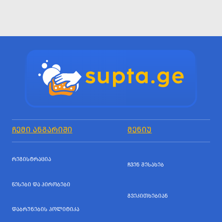
ᲩᲔᲛᲘ ᲐᲜᲒᲐᲠᲘᲨᲘ
ᲛᲔᲜᲘᲣ
ᲠᲔᲒᲘᲡᲢᲠᲐᲪᲘᲐ
ᲩᲕᲔᲜ ᲨᲔᲡᲐᲮᲔᲑ
ᲬᲔᲡᲔᲑᲘ ᲓᲐ ᲞᲘᲠᲝᲑᲔᲑᲘ
ᲒᲕᲔᲙᲘᲗᲮᲔᲑᲘᲐᲜ
ᲓᲐᲑᲠᲣᲜᲔᲑᲘᲡ ᲞᲝᲚᲘᲢᲘᲙᲐ