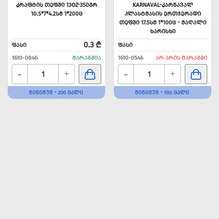
ᲙᲠᲐᲤᲢᲘᲡ ᲗᲔᲤᲨᲘ 13OZ-350ᲒᲠ
KARNAVAL-ᲙᲐᲠᲜᲐᲕᲐᲚ
10.5*7*4.2ᲡᲛ 1*200Ც
ᲞᲚᲐᲡᲢᲛᲐᲡᲘᲡ ᲔᲠᲗᲯᲔᲠᲐᲓᲘ
ᲗᲔᲤᲨᲘ 17.5ᲡᲛ 1*100Ც - ᲛᲐᲦᲐᲚᲘ
ᲮᲐᲠᲘᲡᲮᲘ
0.3 ₾
ᲤᲐᲡᲘ
ᲤᲐᲡᲘ
1610-0846
ᲛᲐᲠᲐᲒᲨᲘᲐ
1610-0546
ᲐᲠ ᲐᲠᲘᲡ ᲛᲐᲠᲐᲒᲨᲘ
-
-
+
+
ᲛᲘᲜᲘᲛᲣᲛ - 200 ᲪᲐᲚᲘ
ᲛᲘᲜᲘᲛᲣᲛ - 100 ᲪᲐᲚᲘ