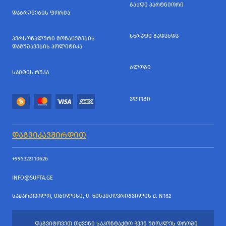
ᲒᲐᲮᲓᲘ ᲞᲐᲠᲢᲜᲘᲝᲠᲘ
ᲓᲐᲑᲠᲣᲜᲔᲑᲘᲡ ᲤᲝᲠᲛᲐ
ᲡᲬᲠᲐᲤᲘ ᲒᲐᲓᲐᲮᲓᲐ
ᲞᲔᲠᲡᲝᲜᲐᲚᲣᲠᲘ ᲛᲝᲜᲐᲪᲔᲛᲔᲑᲘᲡ
ᲓᲐᲛᲣᲨᲐᲕᲔᲑᲘᲡ ᲞᲝᲚᲘᲢᲘᲙᲐ
ᲑᲚᲝᲒᲘ
ᲡᲐᲘᲢᲘᲡ ᲠᲣᲙᲐ
ᲕᲚᲝᲒᲘ
ᲓᲐᲒᲕᲘᲙᲐᲕᲨᲘᲠᲓᲘᲗ
+995322110626
INFO@SUPTA.GE
ᲡᲐᲥᲐᲠᲗᲕᲔᲚᲝ, ᲗᲑᲘᲚᲘᲡᲘ, Მ. ᲬᲘᲜᲐᲛᲫᲦᲕᲠᲘᲨᲕᲘᲚᲘᲡ Ქ. N162
ᲓᲐᲒᲕᲘᲢᲝᲕᲔᲗ ᲗᲥᲕᲔᲜᲘ ᲡᲐᲙᲝᲜᲢᲐᲥᲢᲝ ᲩᲕᲔᲜ ᲣᲛᲝᲙᲚᲔᲡ ᲓᲠᲝᲨᲘ