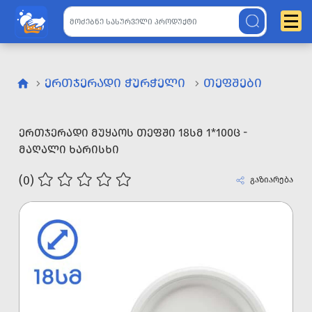
ᲔᲠᲗᲯᲔᲠᲐᲓᲘ ᲭᲣᲠᲭᲔᲚᲘ
ᲗᲔᲤᲨᲔᲑᲘ
ᲔᲠᲗᲯᲔᲠᲐᲓᲘ ᲛᲣᲧᲐᲝᲡ ᲗᲔᲤᲨᲘ 18ᲡᲛ 1*100Ც -
ᲛᲐᲦᲐᲚᲘ ᲮᲐᲠᲘᲡᲮᲘ
(0)
გაზიარება