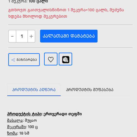
1 შეკვრა:
100 ცალი
გთხოვთ გაითვალისწინოთ 1 შეკვრა=100 ცალს, შეძენა
ხდება მხოლოდ შეკვრებით
-
+
ᲙᲐᲚᲐᲗᲐᲨᲘ ᲓᲐᲛᲐᲢᲔᲑᲐ
ᲒᲐᲖᲘᲐᲠᲔᲑᲐ
ᲞᲠᲝᲓᲣᲥᲢᲘᲡ ᲐᲦᲬᲔᲠᲐ
ᲞᲠᲝᲓᲣᲥᲢᲘᲡ ᲨᲔᲤᲐᲡᲔᲑᲐ
პროდუქტის ტიპი
: ერთჯერადი თეფში
მასალა
: მუყაო
შეკვრაში
: 100 ც
ზომა
: 18 სმ