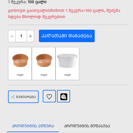
1 შეკვრა:
100 ცალი
გთხოვთ გაითვალისწინოთ 1 შეკვრა=100 ცალს, შეძენა
ხდება მხოლოდ შეკვრებით
-
+
ᲙᲐᲚᲐᲗᲐᲨᲘ ᲓᲐᲛᲐᲢᲔᲑᲐ
750გრ
550გრ
350გრ
ᲒᲐᲖᲘᲐᲠᲔᲑᲐ
ᲞᲠᲝᲓᲣᲥᲢᲘᲡ ᲐᲦᲬᲔᲠᲐ
ᲞᲠᲝᲓᲣᲥᲢᲘᲡ ᲨᲔᲤᲐᲡᲔᲑᲐ