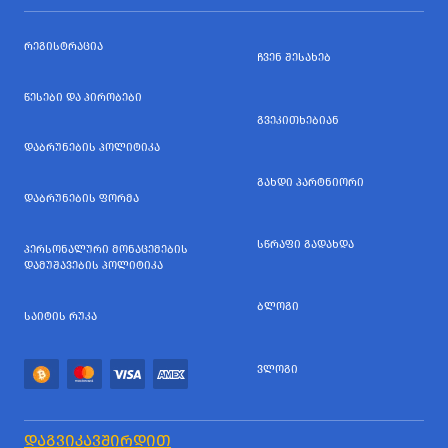
ᲠᲔᲒᲘᲡᲢᲠᲐᲪᲘᲐ
ᲩᲕᲔᲜ ᲨᲔᲡᲐᲮᲔᲑ
ᲬᲔᲡᲔᲑᲘ ᲓᲐ ᲞᲘᲠᲝᲑᲔᲑᲘ
ᲒᲕᲔᲙᲘᲗᲮᲔᲑᲘᲐᲜ
ᲓᲐᲑᲠᲣᲜᲔᲑᲘᲡ ᲞᲝᲚᲘᲢᲘᲙᲐ
ᲒᲐᲮᲓᲘ ᲞᲐᲠᲢᲜᲘᲝᲠᲘ
ᲓᲐᲑᲠᲣᲜᲔᲑᲘᲡ ᲤᲝᲠᲛᲐ
ᲡᲬᲠᲐᲤᲘ ᲒᲐᲓᲐᲮᲓᲐ
ᲞᲔᲠᲡᲝᲜᲐᲚᲣᲠᲘ ᲛᲝᲜᲐᲪᲔᲛᲔᲑᲘᲡ
ᲓᲐᲛᲣᲨᲐᲕᲔᲑᲘᲡ ᲞᲝᲚᲘᲢᲘᲙᲐ
ᲑᲚᲝᲒᲘ
ᲡᲐᲘᲢᲘᲡ ᲠᲣᲙᲐ
ᲕᲚᲝᲒᲘ
ᲓᲐᲒᲕᲘᲙᲐᲕᲨᲘᲠᲓᲘᲗ