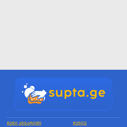
ᲩᲔᲛᲘ ᲐᲜᲒᲐᲠᲘᲨᲘ
ᲛᲔᲜᲘᲣ