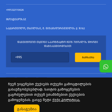
+995322110626
INFO@SUPTA.GE
ᲡᲐᲥᲐᲠᲗᲕᲔᲚᲝ, ᲗᲑᲘᲚᲘᲡᲘ, Მ. ᲬᲘᲜᲐᲛᲫᲦᲕᲠᲘᲨᲕᲘᲚᲘᲡ Ქ. N162
ᲓᲐᲒᲕᲘᲢᲝᲕᲔᲗ ᲗᲥᲕᲔᲜᲘ ᲡᲐᲙᲝᲜᲢᲐᲥᲢᲝ ᲩᲕᲔᲜ ᲣᲛᲝᲙᲚᲔᲡ ᲓᲠᲝᲨᲘ
ᲓᲐᲒᲘᲙᲐᲕᲨᲘᲠᲓᲔᲑᲘᲗ
ᲒᲐᲒᲖᲐᲕᲜᲐ
ჩვენ ვიყენებთ ქუქიებს თქვენი გამოცდილების
გასაუმჯობესებლად. საიტის გამოყენების
ყველა უფლება დაცულია
გაგრძელებით თქვენ ეთანხმებით ქუქიების
საიტის პროვაიდერი Webdoors.ge
გამოყენებას. გაიგე მეტი
ქუქი პოლიტიკა.
0
გასაგებია