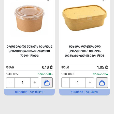
ᲔᲠᲗᲯᲔᲠᲐᲓᲘ ᲛᲣᲧᲐᲝᲡ ᲡᲐᲡᲝᲣᲡᲔ
ᲛᲣᲧᲐᲝᲡ ᲝᲗᲙᲣᲗᲮᲔᲓᲘ
ᲙᲝᲜᲢᲔᲘᲜᲔᲠᲘ ᲗᲐᲕᲡᲐᲮᲣᲠᲘᲗ
ᲙᲝᲜᲢᲔᲘᲜᲔᲠᲘ ᲛᲣᲧᲐᲝᲡ
70ᲛᲚ 1*100Ც
ᲗᲐᲕᲡᲐᲮᲣᲠᲘᲗ 580ᲒᲠ 1*50Ც
0.18 ₾
1.05 ₾
ᲤᲐᲡᲘ
ᲤᲐᲡᲘ
1610-0655
ᲛᲐᲠᲐᲒᲨᲘᲐ
1610-0610
ᲛᲐᲠᲐᲒᲨᲘᲐ
-
-
+
+
ᲛᲘᲜᲘᲛᲣᲛ - 100 ᲪᲐᲚᲘ
ᲛᲘᲜᲘᲛᲣᲛ - 50 ᲪᲐᲚᲘ