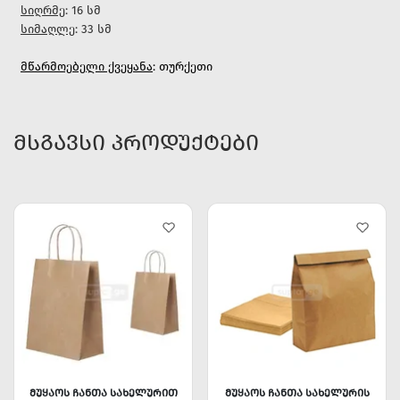
სიღრმე
: 16 სმ
სიმაღლე
: 33 სმ
მწარმოებელი ქვეყანა
: თურქეთი
ᲛᲡᲒᲐᲕᲡᲘ ᲞᲠᲝᲓᲣᲥᲢᲔᲑᲘ
ᲛᲣᲧᲐᲝᲡ ᲩᲐᲜᲗᲐ ᲡᲐᲮᲔᲚᲣᲠᲘᲗ
ᲛᲣᲧᲐᲝᲡ ᲩᲐᲜᲗᲐ ᲡᲐᲮᲔᲚᲣᲠᲘᲡ