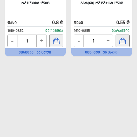
24*11*30ᲡᲛ 1*50Ც
ᲒᲐᲠᲔᲨᲔ 25*15*31ᲡᲛ 1*50Ც
0.8 ₾
0.55 ₾
ᲤᲐᲡᲘ
ᲤᲐᲡᲘ
1610-0852
ᲛᲐᲠᲐᲒᲨᲘᲐ
1610-0855
ᲛᲐᲠᲐᲒᲨᲘᲐ
-
-
+
+
ᲛᲘᲜᲘᲛᲣᲛ - 50 ᲪᲐᲚᲘ
ᲛᲘᲜᲘᲛᲣᲛ - 50 ᲪᲐᲚᲘ