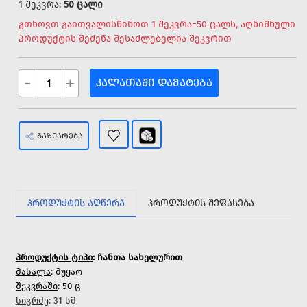
1 შეკვრა:
50 ცალი
გთხოვთ გაითვალისწინოთ 1 შეკვრა=50 ცალს, აღნიშნული
პროდუქტის შეძენა შესაძლებელია შეკვრით
-
+
ᲙᲐᲚᲐᲗᲐᲨᲘ ᲓᲐᲛᲐᲢᲔᲑᲐ
ᲒᲐᲖᲘᲐᲠᲔᲑᲐ
ᲞᲠᲝᲓᲣᲥᲢᲘᲡ ᲐᲦᲬᲔᲠᲐ
ᲞᲠᲝᲓᲣᲥᲢᲘᲡ ᲨᲔᲤᲐᲡᲔᲑᲐ
პროდუქტის ტიპი
: ჩანთა სახელურით
მასალა
: მუყაო
შეკვრაში
: 50 ც
სიგრძე
: 31 სმ