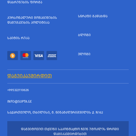
ᲓᲐᲑᲠᲣᲜᲔᲑᲘᲡ ᲤᲝᲠᲛᲐ
ᲡᲬᲠᲐᲤᲘ ᲒᲐᲓᲐᲮᲓᲐ
ᲞᲔᲠᲡᲝᲜᲐᲚᲣᲠᲘ ᲛᲝᲜᲐᲪᲔᲛᲔᲑᲘᲡ
ᲓᲐᲛᲣᲨᲐᲕᲔᲑᲘᲡ ᲞᲝᲚᲘᲢᲘᲙᲐ
ᲑᲚᲝᲒᲘ
ᲡᲐᲘᲢᲘᲡ ᲠᲣᲙᲐ
ᲕᲚᲝᲒᲘ
ᲓᲐᲒᲕᲘᲙᲐᲕᲨᲘᲠᲓᲘᲗ
+995322110626
INFO@SUPTA.GE
ᲡᲐᲥᲐᲠᲗᲕᲔᲚᲝ, ᲗᲑᲘᲚᲘᲡᲘ, Მ. ᲬᲘᲜᲐᲛᲫᲦᲕᲠᲘᲨᲕᲘᲚᲘᲡ Ქ. N162
ᲓᲐᲒᲕᲘᲢᲝᲕᲔᲗ ᲗᲥᲕᲔᲜᲘ ᲡᲐᲙᲝᲜᲢᲐᲥᲢᲝ ᲩᲕᲔᲜ ᲣᲛᲝᲙᲚᲔᲡ ᲓᲠᲝᲨᲘ
ᲓᲐᲒᲘᲙᲐᲕᲨᲘᲠᲓᲔᲑᲘᲗ