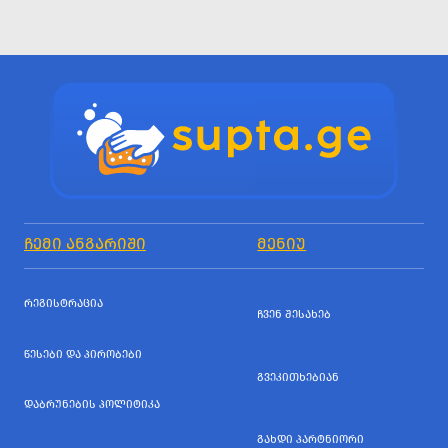
ᲩᲔᲛᲘ ᲐᲜᲒᲐᲠᲘᲨᲘ
ᲛᲔᲜᲘᲣ
ᲠᲔᲒᲘᲡᲢᲠᲐᲪᲘᲐ
ᲩᲕᲔᲜ ᲨᲔᲡᲐᲮᲔᲑ
ᲬᲔᲡᲔᲑᲘ ᲓᲐ ᲞᲘᲠᲝᲑᲔᲑᲘ
ᲒᲕᲔᲙᲘᲗᲮᲔᲑᲘᲐᲜ
ᲓᲐᲑᲠᲣᲜᲔᲑᲘᲡ ᲞᲝᲚᲘᲢᲘᲙᲐ
ᲒᲐᲮᲓᲘ ᲞᲐᲠᲢᲜᲘᲝᲠᲘ