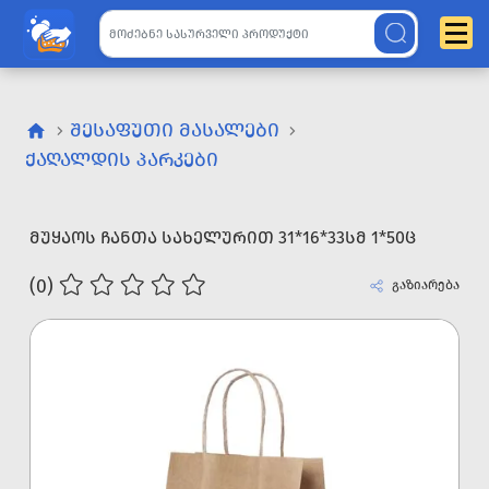
ᲨᲔᲡᲐᲤᲣᲗᲘ ᲛᲐᲡᲐᲚᲔᲑᲘ
ᲥᲐᲦᲐᲚᲓᲘᲡ ᲞᲐᲠᲙᲔᲑᲘ
ᲛᲣᲧᲐᲝᲡ ᲩᲐᲜᲗᲐ ᲡᲐᲮᲔᲚᲣᲠᲘᲗ 31*16*33ᲡᲛ 1*50Ც
(0)
გაზიარება