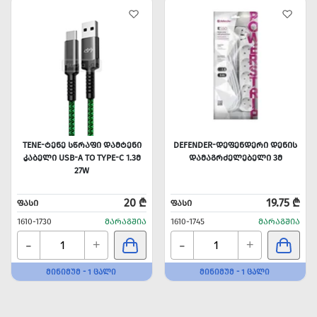
TENE-ᲢᲔᲜᲔ ᲡᲬᲠᲐᲤᲘ ᲓᲐᲛᲢᲔᲜᲘ
DEFENDER-ᲓᲔᲤᲔᲜᲓᲔᲠᲘ ᲓᲔᲜᲘᲡ
ᲙᲐᲑᲔᲚᲘ USB-A TO TYPE-C 1.3Მ
ᲓᲐᲛᲐᲒᲠᲫᲔᲚᲔᲑᲔᲚᲘ 3Მ
27W
20 ₾
19.75 ₾
ᲤᲐᲡᲘ
ᲤᲐᲡᲘ
1610-1730
ᲛᲐᲠᲐᲒᲨᲘᲐ
1610-1745
ᲛᲐᲠᲐᲒᲨᲘᲐ
-
-
+
+
ᲛᲘᲜᲘᲛᲣᲛ - 1 ᲪᲐᲚᲘ
ᲛᲘᲜᲘᲛᲣᲛ - 1 ᲪᲐᲚᲘ