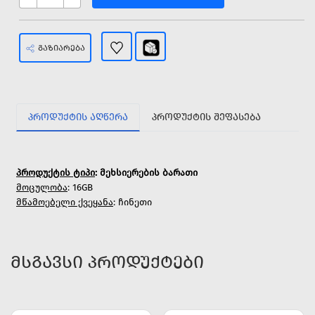
ᲒᲐᲖᲘᲐᲠᲔᲑᲐ
ᲞᲠᲝᲓᲣᲥᲢᲘᲡ ᲐᲦᲬᲔᲠᲐ
ᲞᲠᲝᲓᲣᲥᲢᲘᲡ ᲨᲔᲤᲐᲡᲔᲑᲐ
პროდუქტის ტიპი
: მეხსიერების ბარათი
მოცულობა
: 16GB
მწამოებელი ქვეყანა
: ჩინეთი
ᲛᲡᲒᲐᲕᲡᲘ ᲞᲠᲝᲓᲣᲥᲢᲔᲑᲘ