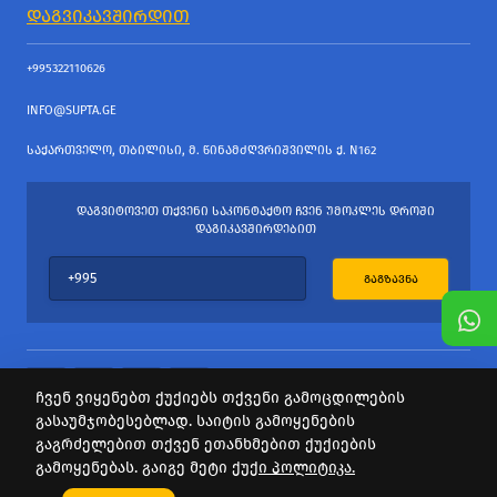
ᲓᲐᲒᲕᲘᲙᲐᲕᲨᲘᲠᲓᲘᲗ
+995322110626
INFO@SUPTA.GE
ᲡᲐᲥᲐᲠᲗᲕᲔᲚᲝ, ᲗᲑᲘᲚᲘᲡᲘ, Მ. ᲬᲘᲜᲐᲛᲫᲦᲕᲠᲘᲨᲕᲘᲚᲘᲡ Ქ. N162
ᲓᲐᲒᲕᲘᲢᲝᲕᲔᲗ ᲗᲥᲕᲔᲜᲘ ᲡᲐᲙᲝᲜᲢᲐᲥᲢᲝ ᲩᲕᲔᲜ ᲣᲛᲝᲙᲚᲔᲡ ᲓᲠᲝᲨᲘ
ᲓᲐᲒᲘᲙᲐᲕᲨᲘᲠᲓᲔᲑᲘᲗ
ᲒᲐᲒᲖᲐᲕᲜᲐ
ჩვენ ვიყენებთ ქუქიებს თქვენი გამოცდილების
გასაუმჯობესებლად. საიტის გამოყენების
ყველა უფლება დაცულია
გაგრძელებით თქვენ ეთანხმებით ქუქიების
საიტის პროვაიდერი Webdoors.ge
გამოყენებას. გაიგე მეტი
ქუქი პოლიტიკა.
0