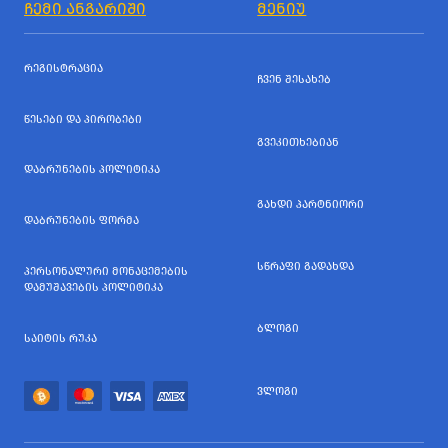
ᲩᲔᲛᲘ ᲐᲜᲒᲐᲠᲘᲨᲘ
ᲛᲔᲜᲘᲣ
ᲠᲔᲒᲘᲡᲢᲠᲐᲪᲘᲐ
ᲩᲕᲔᲜ ᲨᲔᲡᲐᲮᲔᲑ
ᲬᲔᲡᲔᲑᲘ ᲓᲐ ᲞᲘᲠᲝᲑᲔᲑᲘ
ᲒᲕᲔᲙᲘᲗᲮᲔᲑᲘᲐᲜ
ᲓᲐᲑᲠᲣᲜᲔᲑᲘᲡ ᲞᲝᲚᲘᲢᲘᲙᲐ
ᲒᲐᲮᲓᲘ ᲞᲐᲠᲢᲜᲘᲝᲠᲘ
ᲓᲐᲑᲠᲣᲜᲔᲑᲘᲡ ᲤᲝᲠᲛᲐ
ᲡᲬᲠᲐᲤᲘ ᲒᲐᲓᲐᲮᲓᲐ
ᲞᲔᲠᲡᲝᲜᲐᲚᲣᲠᲘ ᲛᲝᲜᲐᲪᲔᲛᲔᲑᲘᲡ
ᲓᲐᲛᲣᲨᲐᲕᲔᲑᲘᲡ ᲞᲝᲚᲘᲢᲘᲙᲐ
ᲑᲚᲝᲒᲘ
ᲡᲐᲘᲢᲘᲡ ᲠᲣᲙᲐ
ᲕᲚᲝᲒᲘ