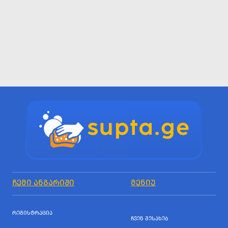
ᲩᲔᲛᲘ ᲐᲜᲒᲐᲠᲘᲨᲘ
ᲛᲔᲜᲘᲣ
ᲠᲔᲒᲘᲡᲢᲠᲐᲪᲘᲐ
ᲩᲕᲔᲜ ᲨᲔᲡᲐᲮᲔᲑ