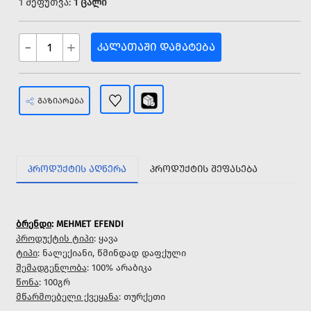
1 შეფუთვა:
1 ცალი
-
+
ᲙᲐᲚᲐᲗᲐᲨᲘ ᲓᲐᲛᲐᲢᲔᲑᲐ
ᲒᲐᲖᲘᲐᲠᲔᲑᲐ
ᲞᲠᲝᲓᲣᲥᲢᲘᲡ ᲐᲦᲬᲔᲠᲐ
ᲞᲠᲝᲓᲣᲥᲢᲘᲡ ᲨᲔᲤᲐᲡᲔᲑᲐ
ბრენდი
: MEHMET EFENDI
პროდუქტის ტიპი
: ყავა
ტიპი
: ნალექიანი, წმინდად დაფქული
შემადგენლობა
: 100% არაბიკა
წონა
: 100გრ
მწარმოებელი ქვეყანა
: თურქეთი