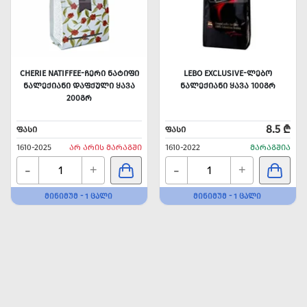
CHERIE NATIFFEE-ᲩᲔᲠᲘ ᲜᲐᲢᲘᲤᲘ
LEBO EXCLUSIVE-ᲚᲔᲑᲝ
ᲜᲐᲚᲔᲥᲘᲐᲜᲘ ᲓᲐᲤᲥᲣᲚᲘ ᲧᲐᲕᲐ
ᲜᲐᲚᲔᲥᲘᲐᲜᲘ ᲧᲐᲕᲐ 100ᲒᲠ
200ᲒᲠ
8.5 ₾
ᲤᲐᲡᲘ
ᲤᲐᲡᲘ
1610-2025
ᲐᲠ ᲐᲠᲘᲡ ᲛᲐᲠᲐᲒᲨᲘ
1610-2022
ᲛᲐᲠᲐᲒᲨᲘᲐ
-
-
+
+
ᲛᲘᲜᲘᲛᲣᲛ - 1 ᲪᲐᲚᲘ
ᲛᲘᲜᲘᲛᲣᲛ - 1 ᲪᲐᲚᲘ