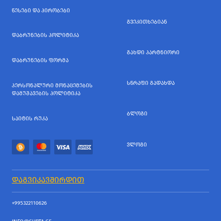
ᲬᲔᲡᲔᲑᲘ ᲓᲐ ᲞᲘᲠᲝᲑᲔᲑᲘ
ᲒᲕᲔᲙᲘᲗᲮᲔᲑᲘᲐᲜ
ᲓᲐᲑᲠᲣᲜᲔᲑᲘᲡ ᲞᲝᲚᲘᲢᲘᲙᲐ
ᲒᲐᲮᲓᲘ ᲞᲐᲠᲢᲜᲘᲝᲠᲘ
ᲓᲐᲑᲠᲣᲜᲔᲑᲘᲡ ᲤᲝᲠᲛᲐ
ᲡᲬᲠᲐᲤᲘ ᲒᲐᲓᲐᲮᲓᲐ
ᲞᲔᲠᲡᲝᲜᲐᲚᲣᲠᲘ ᲛᲝᲜᲐᲪᲔᲛᲔᲑᲘᲡ
ᲓᲐᲛᲣᲨᲐᲕᲔᲑᲘᲡ ᲞᲝᲚᲘᲢᲘᲙᲐ
ᲑᲚᲝᲒᲘ
ᲡᲐᲘᲢᲘᲡ ᲠᲣᲙᲐ
ᲕᲚᲝᲒᲘ
ᲓᲐᲒᲕᲘᲙᲐᲕᲨᲘᲠᲓᲘᲗ
+995322110626