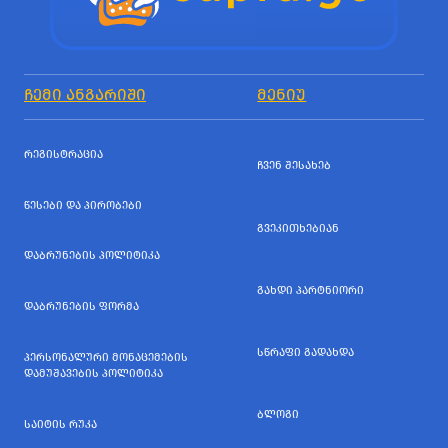
ᲩᲔᲛᲘ ᲐᲜᲒᲐᲠᲘᲨᲘ
ᲛᲔᲜᲘᲣ
ᲠᲔᲒᲘᲡᲢᲠᲐᲪᲘᲐ
ᲩᲕᲔᲜ ᲨᲔᲡᲐᲮᲔᲑ
ᲬᲔᲡᲔᲑᲘ ᲓᲐ ᲞᲘᲠᲝᲑᲔᲑᲘ
ᲒᲕᲔᲙᲘᲗᲮᲔᲑᲘᲐᲜ
ᲓᲐᲑᲠᲣᲜᲔᲑᲘᲡ ᲞᲝᲚᲘᲢᲘᲙᲐ
ᲒᲐᲮᲓᲘ ᲞᲐᲠᲢᲜᲘᲝᲠᲘ
ᲓᲐᲑᲠᲣᲜᲔᲑᲘᲡ ᲤᲝᲠᲛᲐ
ᲡᲬᲠᲐᲤᲘ ᲒᲐᲓᲐᲮᲓᲐ
ᲞᲔᲠᲡᲝᲜᲐᲚᲣᲠᲘ ᲛᲝᲜᲐᲪᲔᲛᲔᲑᲘᲡ
ᲓᲐᲛᲣᲨᲐᲕᲔᲑᲘᲡ ᲞᲝᲚᲘᲢᲘᲙᲐ
ᲑᲚᲝᲒᲘ
ᲡᲐᲘᲢᲘᲡ ᲠᲣᲙᲐ