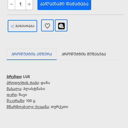
-
+
ᲙᲐᲚᲐᲗᲐᲨᲘ ᲓᲐᲛᲐᲢᲔᲑᲐ
ᲒᲐᲖᲘᲐᲠᲔᲑᲐ
ᲞᲠᲝᲓᲣᲥᲢᲘᲡ ᲐᲦᲬᲔᲠᲐ
ᲞᲠᲝᲓᲣᲥᲢᲘᲡ ᲨᲔᲤᲐᲡᲔᲑᲐ
ბრენდი
: LUX
პროდუქტის ტიპი
: დანა
მასალა
: პლასტმასი
ფერი
: შავი
შეკვრაში
: 100 ც
მწარმოებელი ქვეყანა
: თურქეთი