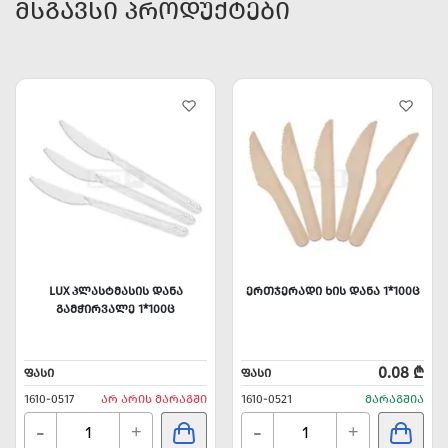
ᲛᲡᲒᲐᲕᲡᲘ ᲞᲠᲝᲓᲣᲥᲢᲔᲑᲘ
LUX ᲞᲚᲐᲡᲢᲛᲐᲡᲘᲡ ᲓᲐᲜᲐ
ᲔᲠᲗᲯᲔᲠᲐᲓᲘ ᲮᲘᲡ ᲓᲐᲜᲐ 1*100Ც
ᲒᲐᲛᲭᲘᲠᲕᲐᲚᲔ 1*100Ც
0.08 ₾
ᲤᲐᲡᲘ
ᲤᲐᲡᲘ
1610-0517
ᲐᲠ ᲐᲠᲘᲡ ᲛᲐᲠᲐᲒᲨᲘ
1610-0521
ᲛᲐᲠᲐᲒᲨᲘᲐ
-
-
+
+