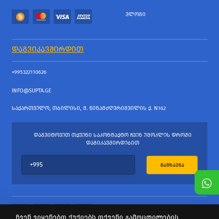
ᲕᲚᲝᲒᲘ
ᲓᲐᲒᲕᲘᲙᲐᲕᲨᲘᲠᲓᲘᲗ
+995322110626
INFO@SUPTA.GE
ᲡᲐᲥᲐᲠᲗᲕᲔᲚᲝ, ᲗᲑᲘᲚᲘᲡᲘ, Მ. ᲬᲘᲜᲐᲛᲫᲦᲕᲠᲘᲨᲕᲘᲚᲘᲡ Ქ. N162
ᲓᲐᲒᲕᲘᲢᲝᲕᲔᲗ ᲗᲥᲕᲔᲜᲘ ᲡᲐᲙᲝᲜᲢᲐᲥᲢᲝ ᲩᲕᲔᲜ ᲣᲛᲝᲙᲚᲔᲡ ᲓᲠᲝᲨᲘ
ᲓᲐᲒᲘᲙᲐᲕᲨᲘᲠᲓᲔᲑᲘᲗ
ᲒᲐᲒᲖᲐᲕᲜᲐ
ჩვენ ვიყენებთ ქუქიებს თქვენი გამოცდილების