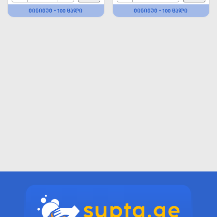
ᲛᲘᲜᲘᲛᲣᲛ - 100 ᲪᲐᲚᲘ
ᲛᲘᲜᲘᲛᲣᲛ - 100 ᲪᲐᲚᲘ