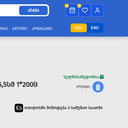
0
0
ᲫᲔᲑᲜᲐ
GEO
ENG
ᲝᲠᲘ
ᲑᲚᲝᲒᲘ
ᲙᲝᲜᲢᲐᲥᲢᲘ
ხელმისაწვდომია
,5ᲡᲛ 1*200Ც
ბრენდი:
თბილისში მიწოდება 3 სამუშაო საათში