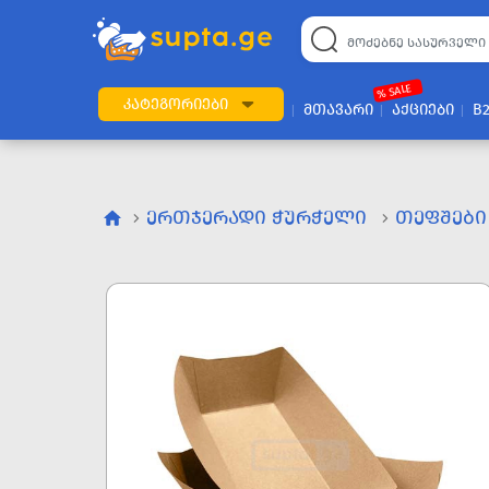
% SALE
ᲙᲐᲢᲔᲒᲝᲠᲘᲔᲑᲘ
ᲛᲗᲐᲕᲐᲠᲘ
ᲐᲥᲪᲘᲔᲑᲘ
B
ᲔᲠᲗᲯᲔᲠᲐᲓᲘ ᲭᲣᲠᲭᲔᲚᲘ
ᲗᲔᲤᲨᲔᲑᲘ