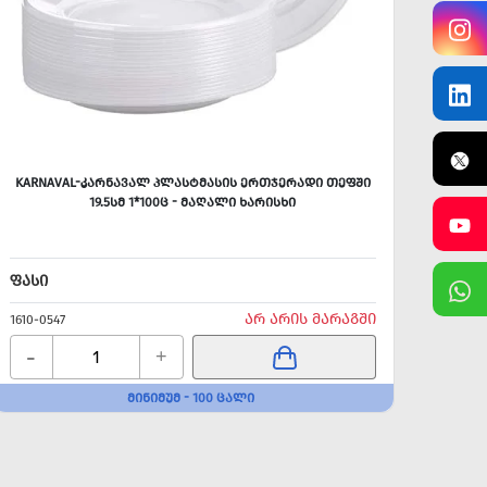
KARNAVAL-ᲙᲐᲠᲜᲐᲕᲐᲚ ᲞᲚᲐᲡᲢᲛᲐᲡᲘᲡ ᲔᲠᲗᲯᲔᲠᲐᲓᲘ ᲗᲔᲤᲨᲘ
ᲔᲠ
19.5ᲡᲛ 1*100Ც - ᲛᲐᲦᲐᲚᲘ ᲮᲐᲠᲘᲡᲮᲘ
ᲤᲐᲡᲘ
ᲤᲐᲡᲘ
ᲐᲠ ᲐᲠᲘᲡ ᲛᲐᲠᲐᲒᲨᲘ
1610-0547
1610-0
-
-
+
ᲛᲘᲜᲘᲛᲣᲛ - 100 ᲪᲐᲚᲘ