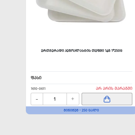
ᲔᲠᲗᲯᲔᲠᲐᲓᲘ ᲞᲔᲜᲝᲞᲚᲐᲡᲢᲘᲡ ᲗᲔᲤᲨᲘ 1ᲙᲒ 1*250Ც
ᲤᲐᲡᲘ
ᲐᲠ ᲐᲠᲘᲡ ᲛᲐᲠᲐᲒᲨᲘ
1610-0611
-
+
ᲛᲘᲜᲘᲛᲣᲛ - 250 ᲪᲐᲚᲘ