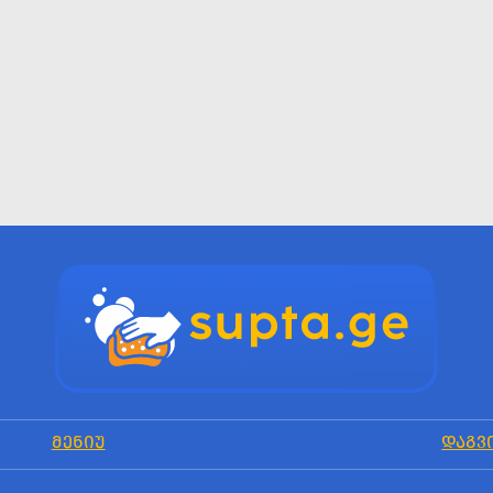
ᲛᲔᲜᲘᲣ
ᲓᲐᲒᲕ