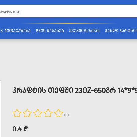
2B ᲨᲔᲗᲐᲕᲐᲖᲔᲑᲐ
ᲩᲕᲔᲜ ᲨᲔᲡᲐᲮᲔᲑ
ᲒᲕᲔᲙᲘᲗᲮᲔᲑᲘᲐᲜ
ᲒᲐᲮᲓᲘ ᲞᲐᲠᲢᲜᲘ
ᲙᲠᲐᲤᲢᲘᲡ ᲗᲔᲤᲨᲘ 23OZ-650ᲒᲠ 14*9*5
(0)
0.4 ₾