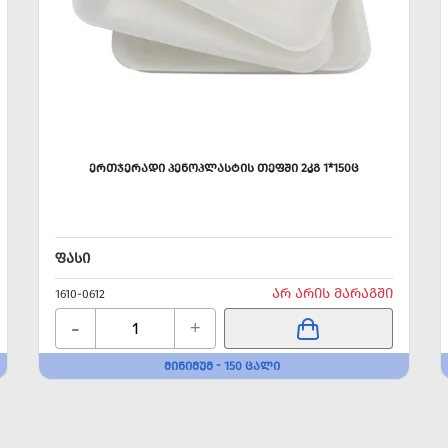
ᲔᲠᲗᲯᲔᲠᲐᲓᲘ ᲞᲔᲜᲝᲞᲚᲐᲡᲢᲘᲡ ᲗᲔᲤᲨᲘ 2ᲙᲒ 1*150Ც
ᲤᲐᲡᲘ
ᲐᲠ ᲐᲠᲘᲡ ᲛᲐᲠᲐᲒᲨᲘ
1610-0612
-
+
ᲛᲘᲜᲘᲛᲣᲛ - 150 ᲪᲐᲚᲘ