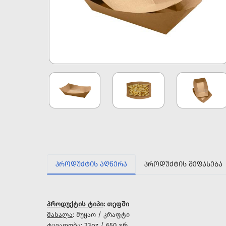
ᲞᲠᲝᲓᲣᲥᲢᲘᲡ ᲐᲦᲬᲔᲠᲐ
ᲞᲠᲝᲓᲣᲥᲢᲘᲡ ᲨᲔᲤᲐᲡᲔᲑᲐ
პროდუქტის ტიპი
: თეფში
მასალა
: მუყაო / კრაფტი
ტევადობა
: 23oz / 650 გრ