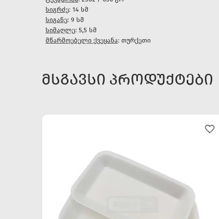
სიგრძე
: 14 სმ
სიგანე
: 9 სმ
სიმაღლე
: 5,5 სმ
მწარმოებელი ქვეყანა
: თურქეთი
ᲛᲡᲒᲐᲕᲡᲘ ᲞᲠᲝᲓᲣᲥᲢᲔᲑᲘ