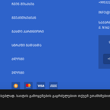
+99532
ᲩᲕᲔᲜ ᲨᲔᲡᲐᲮᲔᲑ
INFO@
ᲒᲕᲔᲙᲘᲗᲮᲔᲑᲘᲐᲜ
ᲡᲐᲥᲐᲠ
Ქ. N162
ᲒᲐᲮᲓᲘ ᲞᲐᲠᲢᲜᲘᲝᲠᲘ
ᲡᲬᲠᲐᲤᲘ ᲒᲐᲓᲐᲮᲓᲐ
ᲑᲚᲝᲒᲘ
ᲕᲚᲝᲒᲘ
სებლად. საიტის გამოყენების გაგრძელებით თქვენ ეთანხმებით 