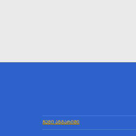
ᲩᲔᲛᲘ ᲐᲜᲒᲐᲠᲘᲨᲘ