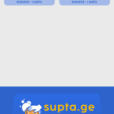
ᲛᲘᲜᲘᲛᲣᲛ - 1 ᲪᲐᲚᲘ
ᲛᲘᲜᲘᲛᲣᲛ - 1 ᲪᲐᲚᲘ