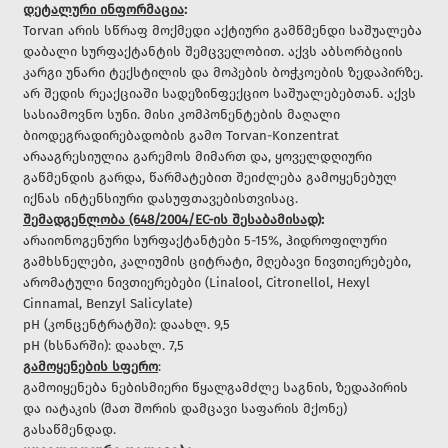
დეტალური ინფორმაცია
:
Torvan არის სწრაფ მოქმედი აქტიური გამწმენდი საშუალება
დაბალი სურფაქტანტის შემცველობით. აქვს აბსორბციის
კარგი უნარი ტექსტილის და მოპების ბოჭკოების ზედაპირზე.
არ შედის რეაქციაში სადეზინფექციო საშუალებებთან. აქვს
სასიამოვნო სუნი. მისი კომპონენტების მაღალი
ბიოდეგრადირებადობის გამო Torvan-Konzentrat
არააგრესიულია გარემოს მიმართ და, ყოველდღიური
გაწმენდის გარდა, წარმატებით შეიძლება გამოყენებულ
იქნას ინტენსიური დასუფთავებისთვისაც.
შემადგენლობა (648/2004/EC-ის შესაბამისად)
:
არაიონოგენური სურფაქტანტები 5-15%, ჰიდროფილური
გამხსნელები, კალიუმის ციტრატი, მღებავი ნივთიერებები,
არომატული ნივთიერებები (Linalool, Citronellol, Hexyl
Cinnamal, Benzyl Salicylate)
рН (კონცენტრატში): დაახლ. 9,5
рН (ხსნარში): დაახლ. 7,5
გამოყენების სფერო
:
გამოიყენება ნებისმიერი წყალგამძლე საგნის, ზედაპირის
და იატაკის (მათ შორის დამცავი საფარის მქონე)
გასაწმენდად.