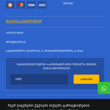
ᲕᲚᲝᲒᲘ
ᲓᲐᲒᲕᲘᲙᲐᲕᲨᲘᲠᲓᲘᲗ
+995322110626
INFO@SUPTA.GE
ᲡᲐᲥᲐᲠᲗᲕᲔᲚᲝ, ᲗᲑᲘᲚᲘᲡᲘ, Მ. ᲬᲘᲜᲐᲛᲫᲦᲕᲠᲘᲨᲕᲘᲚᲘᲡ Ქ. N162
ᲓᲐᲒᲕᲘᲢᲝᲕᲔᲗ ᲗᲥᲕᲔᲜᲘ ᲡᲐᲙᲝᲜᲢᲐᲥᲢᲝ ᲩᲕᲔᲜ ᲣᲛᲝᲙᲚᲔᲡ ᲓᲠᲝᲨᲘ
ᲓᲐᲒᲘᲙᲐᲕᲨᲘᲠᲓᲔᲑᲘᲗ
ᲒᲐᲒᲖᲐᲕᲜᲐ
ჩვენ ვიყენებთ ქუქიებს თქვენი გამოცდილების