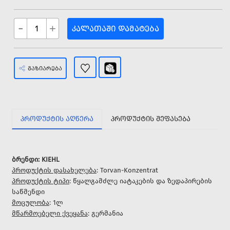
-
+
ᲙᲐᲚᲐᲗᲐᲨᲘ ᲓᲐᲛᲐᲢᲔᲑᲐ
ᲒᲐᲖᲘᲐᲠᲔᲑᲐ
ᲞᲠᲝᲓᲣᲥᲢᲘᲡ ᲐᲦᲬᲔᲠᲐ
ᲞᲠᲝᲓᲣᲥᲢᲘᲡ ᲨᲔᲤᲐᲡᲔᲑᲐ
ბრენდი: KIEHL
პროდუქტის დასახელება
: Torvan-Konzentrat
პროდუქტის ტიპი
: წყალგამძლე იატაკების და ზედაპირების
საწმენდი
მოცულობა
: 1ლ
მწარმოებელი ქვეყანა
: გერმანია