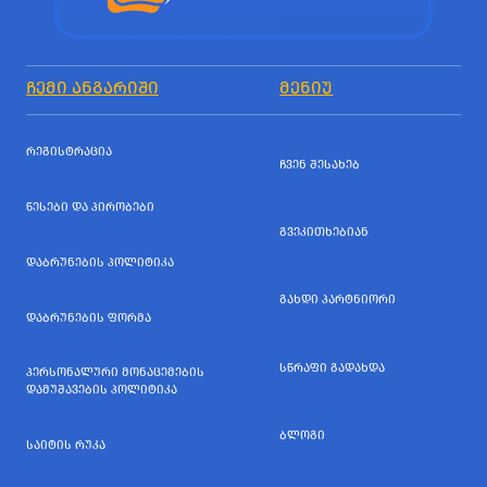
ᲩᲔᲛᲘ ᲐᲜᲒᲐᲠᲘᲨᲘ
ᲛᲔᲜᲘᲣ
ᲠᲔᲒᲘᲡᲢᲠᲐᲪᲘᲐ
ᲩᲕᲔᲜ ᲨᲔᲡᲐᲮᲔᲑ
ᲬᲔᲡᲔᲑᲘ ᲓᲐ ᲞᲘᲠᲝᲑᲔᲑᲘ
ᲒᲕᲔᲙᲘᲗᲮᲔᲑᲘᲐᲜ
ᲓᲐᲑᲠᲣᲜᲔᲑᲘᲡ ᲞᲝᲚᲘᲢᲘᲙᲐ
ᲒᲐᲮᲓᲘ ᲞᲐᲠᲢᲜᲘᲝᲠᲘ
ᲓᲐᲑᲠᲣᲜᲔᲑᲘᲡ ᲤᲝᲠᲛᲐ
ᲡᲬᲠᲐᲤᲘ ᲒᲐᲓᲐᲮᲓᲐ
ᲞᲔᲠᲡᲝᲜᲐᲚᲣᲠᲘ ᲛᲝᲜᲐᲪᲔᲛᲔᲑᲘᲡ
ᲓᲐᲛᲣᲨᲐᲕᲔᲑᲘᲡ ᲞᲝᲚᲘᲢᲘᲙᲐ
ᲑᲚᲝᲒᲘ
ᲡᲐᲘᲢᲘᲡ ᲠᲣᲙᲐ