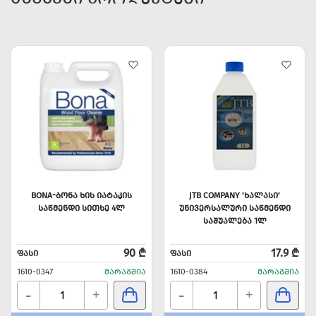
BONA-ᲑᲝᲜᲐ ᲮᲘᲡ ᲘᲐᲢᲐᲙᲘᲡ
JTB COMPANY 'ᲮᲐᲚᲐᲡᲘ'
ᲡᲐᲬᲛᲔᲜᲓᲘ ᲡᲘᲗᲮᲔ 4Ლ
ᲣᲜᲘᲕᲔᲠᲡᲐᲚᲣᲠᲘ ᲡᲐᲬᲛᲔᲜᲓᲘ
ᲡᲐᲨᲣᲐᲚᲔᲑᲐ 1Ლ
90 ₾
17.9 ₾
ᲤᲐᲡᲘ
ᲤᲐᲡᲘ
1610-0347
ᲛᲐᲠᲐᲒᲨᲘᲐ
1610-0384
ᲛᲐᲠᲐᲒᲨᲘᲐ
-
-
+
+