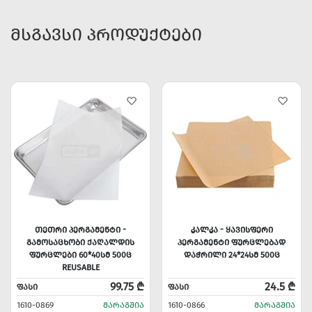
ᲛᲡᲒᲐᲕᲡᲘ ᲞᲠᲝᲓᲣᲥᲢᲔᲑᲘ
ᲗᲔᲗᲠᲘ ᲞᲔᲠᲒᲐᲛᲔᲜᲢᲘ -
ᲙᲐᲚᲙᲐ - ᲧᲐᲕᲘᲡᲤᲔᲠᲘ
ᲒᲐᲛᲝᲡᲐᲪᲮᲝᲑᲘ ᲥᲐᲦᲐᲚᲓᲘᲡ
ᲞᲔᲠᲒᲐᲛᲔᲜᲢᲘ ᲤᲣᲠᲪᲚᲔᲑᲐᲓ
ᲤᲣᲠᲪᲚᲔᲑᲘ 60*40ᲡᲛ 500Ც
ᲓᲐᲭᲠᲘᲚᲘ 24*24ᲡᲛ 500Ც
REUSABLE
99.75 ₾
24.5 ₾
ᲤᲐᲡᲘ
ᲤᲐᲡᲘ
1610-0869
ᲛᲐᲠᲐᲒᲨᲘᲐ
1610-0866
ᲛᲐᲠᲐᲒᲨᲘᲐ