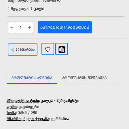
საქონლის კოდი:
1610-0870
1 შეფუთვა:
1 ცალი
-
+
ᲙᲐᲚᲐᲗᲐᲨᲘ ᲓᲐᲛᲐᲢᲔᲑᲐ
ᲒᲐᲖᲘᲐᲠᲔᲑᲐ
ᲞᲠᲝᲓᲣᲥᲢᲘᲡ ᲐᲦᲬᲔᲠᲐ
ᲞᲠᲝᲓᲣᲥᲢᲘᲡ ᲨᲔᲤᲐᲡᲔᲑᲐ
პროდუქტის ტიპი
: კალკა - პერგამენტი
ფერი
: ყავისფერი
ზომა
: 38სმ / 25მ
მწარმოებელი ქვეყანა
: გერმანია