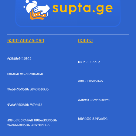
ᲩᲔᲛᲘ ᲐᲜᲒᲐᲠᲘᲨᲘ
ᲛᲔᲜᲘᲣ
ᲠᲔᲒᲘᲡᲢᲠᲐᲪᲘᲐ
ᲩᲕᲔᲜ ᲨᲔᲡᲐᲮᲔᲑ
ᲬᲔᲡᲔᲑᲘ ᲓᲐ ᲞᲘᲠᲝᲑᲔᲑᲘ
ᲒᲕᲔᲙᲘᲗᲮᲔᲑᲘᲐᲜ
ᲓᲐᲑᲠᲣᲜᲔᲑᲘᲡ ᲞᲝᲚᲘᲢᲘᲙᲐ
ᲒᲐᲮᲓᲘ ᲞᲐᲠᲢᲜᲘᲝᲠᲘ
ᲓᲐᲑᲠᲣᲜᲔᲑᲘᲡ ᲤᲝᲠᲛᲐ
ᲡᲬᲠᲐᲤᲘ ᲒᲐᲓᲐᲮᲓᲐ
ᲞᲔᲠᲡᲝᲜᲐᲚᲣᲠᲘ ᲛᲝᲜᲐᲪᲔᲛᲔᲑᲘᲡ
ᲓᲐᲛᲣᲨᲐᲕᲔᲑᲘᲡ ᲞᲝᲚᲘᲢᲘᲙᲐ