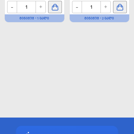
-
-
+
+
ᲛᲘᲜᲘᲛᲣᲛ - 1 ᲪᲐᲚᲘ
ᲛᲘᲜᲘᲛᲣᲛ - 2 ᲪᲐᲚᲘ