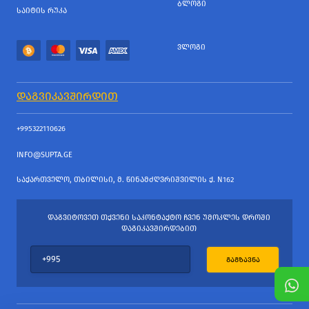
ᲑᲚᲝᲒᲘ
ᲡᲐᲘᲢᲘᲡ ᲠᲣᲙᲐ
ᲕᲚᲝᲒᲘ
ᲓᲐᲒᲕᲘᲙᲐᲕᲨᲘᲠᲓᲘᲗ
+995322110626
INFO@SUPTA.GE
ᲡᲐᲥᲐᲠᲗᲕᲔᲚᲝ, ᲗᲑᲘᲚᲘᲡᲘ, Მ. ᲬᲘᲜᲐᲛᲫᲦᲕᲠᲘᲨᲕᲘᲚᲘᲡ Ქ. N162
ᲓᲐᲒᲕᲘᲢᲝᲕᲔᲗ ᲗᲥᲕᲔᲜᲘ ᲡᲐᲙᲝᲜᲢᲐᲥᲢᲝ ᲩᲕᲔᲜ ᲣᲛᲝᲙᲚᲔᲡ ᲓᲠᲝᲨᲘ
ᲓᲐᲒᲘᲙᲐᲕᲨᲘᲠᲓᲔᲑᲘᲗ
ᲒᲐᲒᲖᲐᲕᲜᲐ