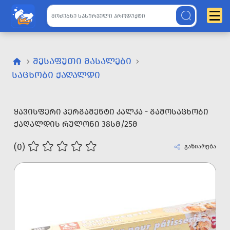
ᲨᲔᲡᲐᲤᲣᲗᲘ ᲛᲐᲡᲐᲚᲔᲑᲘ
ᲡᲐᲪᲮᲝᲑᲘ ᲥᲐᲦᲐᲚᲓᲘ
ᲧᲐᲕᲘᲡᲤᲔᲠᲘ ᲞᲔᲠᲒᲐᲛᲔᲜᲢᲘ ᲙᲐᲚᲙᲐ - ᲒᲐᲛᲝᲡᲐᲪᲮᲝᲑᲘ
ᲥᲐᲦᲐᲚᲓᲘᲡ ᲠᲣᲚᲝᲜᲘ 38ᲡᲛ/25Მ
(0)
გაზიარება