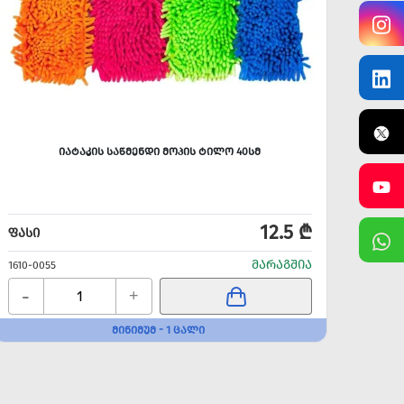
ᲘᲐᲢᲐᲙᲘᲡ ᲡᲐᲬᲛᲔᲜᲓᲘ ᲛᲝᲞᲘᲡ ᲢᲘᲚᲝ 40ᲡᲛ
12.5 ₾
ᲤᲐᲡᲘ
ᲤᲐᲡᲘ
ᲛᲐᲠᲐᲒᲨᲘᲐ
1610-0055
1610-0
-
-
+
ᲛᲘᲜᲘᲛᲣᲛ - 1 ᲪᲐᲚᲘ