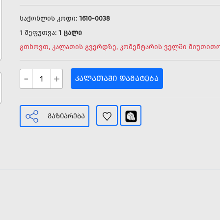
საქონლის კოდი:
1610-0038
1 შეფუთვა:
1 ცალი
გთხოვთ, კალათის გვერდზე, კომენტარის ველში მიუთითო
-
+
ᲙᲐᲚᲐᲗᲐᲨᲘ ᲓᲐᲛᲐᲢᲔᲑᲐ
ᲒᲐᲖᲘᲐᲠᲔᲑᲐ