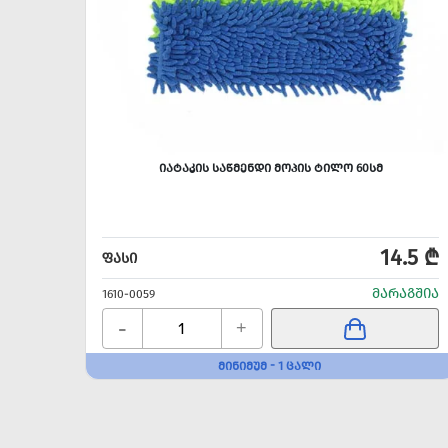
ᲘᲐᲢᲐᲙᲘᲡ ᲡᲐᲬᲛᲔᲜᲓᲘ ᲛᲝᲞᲘᲡ ᲢᲘᲚᲝ 60ᲡᲛ
14.5 ₾
ᲤᲐᲡᲘ
ᲛᲐᲠᲐᲒᲨᲘᲐ
1610-0059
-
+
ᲛᲘᲜᲘᲛᲣᲛ - 1 ᲪᲐᲚᲘ