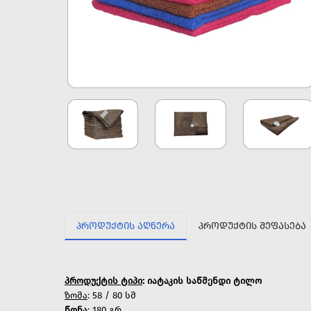
ᲞᲠᲝᲓᲣᲥᲢᲘᲡ ᲐᲦᲬᲔᲠᲐ
ᲞᲠᲝᲓᲣᲥᲢᲘᲡ ᲨᲔᲤᲐᲡᲔᲑᲐ
პროდუქტის ტიპი
: იატაკის საწმენდი ტილო
ზომა
: 58 / 80 სმ
წონა
: 180 გრ