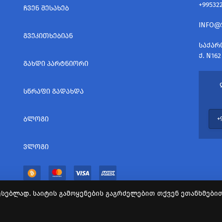
+99532
ᲩᲕᲔᲜ ᲨᲔᲡᲐᲮᲔᲑ
INFO@
ᲒᲕᲔᲙᲘᲗᲮᲔᲑᲘᲐᲜ
ᲡᲐᲥᲐᲠ
Ქ. N162
ᲒᲐᲮᲓᲘ ᲞᲐᲠᲢᲜᲘᲝᲠᲘ
ᲡᲬᲠᲐᲤᲘ ᲒᲐᲓᲐᲮᲓᲐ
ᲑᲚᲝᲒᲘ
ᲕᲚᲝᲒᲘ
სებლად. საიტის გამოყენების გაგრძელებით თქვენ ეთანხმებით 