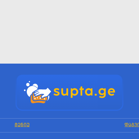
ᲛᲔᲜᲘᲣ
ᲓᲐᲒᲕ