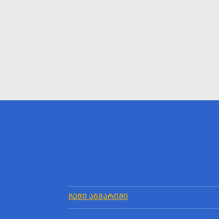
ᲩᲔᲛᲘ ᲐᲜᲒᲐᲠᲘᲨᲘ