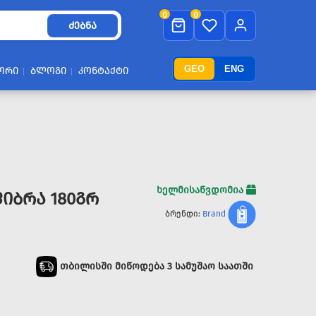
0
0
ᲫᲔᲑᲜᲐ
GEO
ENG
ᲝᲠᲘ
ᲑᲚᲝᲒᲘ
ᲙᲝᲜᲢᲐᲥᲢᲘ
ხელმისაწვდომია
ᲘᲑᲠᲐ 180ᲒᲠ
ბრენდი:
Brand
თბილისში მიწოდება 3 სამუშაო საათში