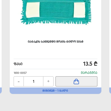
ᲘᲐᲢᲐᲙᲘᲡ ᲡᲐᲬᲛᲔᲜᲓᲘ ᲛᲝᲞᲘᲡ ᲢᲘᲚᲝ 50ᲡᲛ
13.5 ₾
ᲤᲐᲡᲘ
ᲛᲐᲠᲐᲒᲨᲘᲐ
1610-0057
-
+
ᲛᲘᲜᲘᲛᲣᲛ - 1 ᲪᲐᲚᲘ