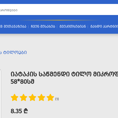
2B ᲨᲔᲗᲐᲕᲐᲖᲔᲑᲐ
ᲩᲕᲔᲜ ᲨᲔᲡᲐᲮᲔᲑ
ᲒᲕᲔᲙᲘᲗᲮᲔᲑᲘᲐᲜ
ᲒᲐᲮᲓᲘ ᲞᲐᲠᲢᲜᲘ
Ს ᲢᲘᲚᲝᲔᲑᲘ
ᲘᲐᲢᲐᲙᲘᲡ ᲡᲐᲬᲛᲔᲜᲓᲘ ᲢᲘᲚᲝ ᲛᲘᲙᲠᲝᲤ
58*80ᲡᲛ
(1)
8.35 ₾